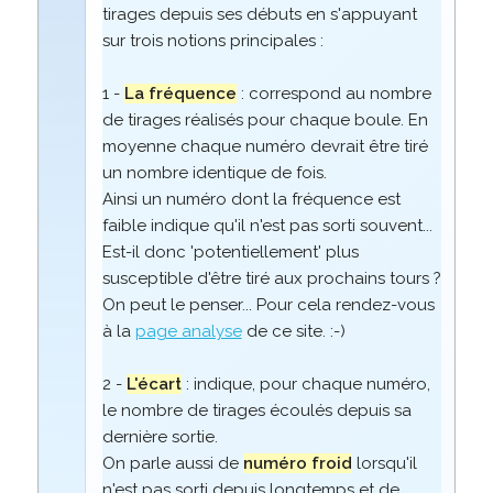
tirages depuis ses débuts en s'appuyant
sur trois notions principales :
1 -
La fréquence
: correspond au nombre
de tirages réalisés pour chaque boule. En
moyenne chaque numéro devrait être tiré
un nombre identique de fois.
Ainsi un numéro dont la fréquence est
faible indique qu'il n'est pas sorti souvent...
Est-il donc 'potentiellement' plus
susceptible d'être tiré aux prochains tours ?
On peut le penser... Pour cela rendez-vous
à la
page analyse
de ce site. :-)
2 -
L'écart
: indique, pour chaque numéro,
le nombre de tirages écoulés depuis sa
dernière sortie.
On parle aussi de
numéro froid
lorsqu'il
n'est pas sorti depuis longtemps et de