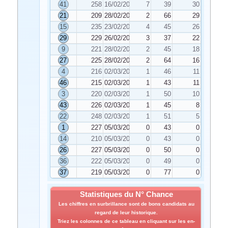
41
258
16/02/2022
7
39
30
21
209
28/02/2022
2
66
29
15
235
23/02/2022
4
45
26
29
229
26/02/2022
3
37
22
9
221
28/02/2022
2
45
18
27
225
28/02/2022
2
64
16
4
216
02/03/2022
1
46
11
46
215
02/03/2022
1
43
11
3
220
02/03/2022
1
50
10
43
226
02/03/2022
1
45
8
22
248
02/03/2022
1
51
5
1
227
05/03/2022
0
43
0
14
210
05/03/2022
0
43
0
26
227
05/03/2022
0
50
0
36
222
05/03/2022
0
49
0
37
219
05/03/2022
0
77
0
Statistiques du N° Chance
Les chiffres en surbrillance sont de bons candidats au
regard de leur historique.
Triez les colonnes de ce tableau en cliquant sur les en-