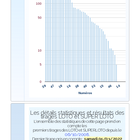
100
50
10
5
0
38
16
18
47
39
14
46
15
33
40
Numéros
Les détails statistiques et résultats des
tirages LOTO et SUPER LOTO
L'ensemble des statistiques de cette page prend en
compte les
premiers tirages des LOTO et SUPERLOTO depuis le
06/10/2008
.
Dernier tirage pris en compte :
samedi 05/03/2022