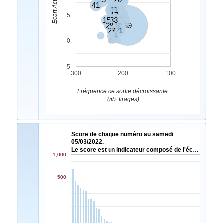
41
49
40
24
17
10
32
2
5
15
33
6
12
29
28
30
39
27
9
21
3
4
1
0
-5
300
200
100
Fréquence de sortie décroissante.
(nb. tirages)
Score de chaque numéro au samedi
05/03/2022.
Le score est un indicateur composé de l'éc…
1,000
500