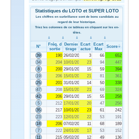
Statistiques du LOTO et SUPER LOTO
Les chiffres en surbrillance sont de bons candidats au
regard de leur historique.
Triez les colonnes de ce tableau en cliquant sur les en-
têtes.
Fréq. de
Dernier
Ecart
Ecart
N°
Score
sortie
tirage
actuel
Max
39
190
26/02/2022
3
66
652
34
204
10/01/2022
23
94
447
8
200
29/01/2022
15
59
394
19
206
15/01/2022
21
81
361
25
201
31/01/2022
14
50
338
47
208
15/01/2022
21
69
324
42
206
29/01/2022
15
55
258
5
212
17/01/2022
20
47
256
35
217
10/01/2022
23
61
242
23
223
12/01/2022
22
53
191
18
206
07/02/2022
11
68
189
7
222
24/01/2022
17
53
152
11
215
05/02/2022
12
49
136