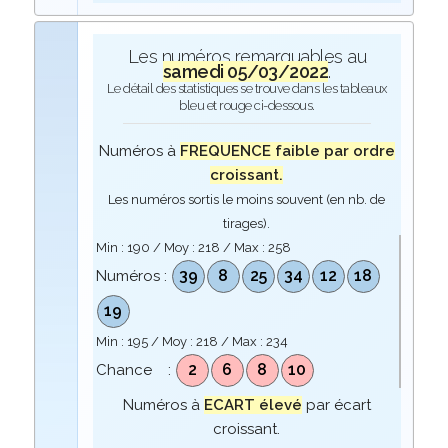
Les numéros remarquables au
samedi 05/03/2022
.
Le détail des statistiques se trouve dans les tableaux
bleu et rouge ci-dessous.
Numéros à
FREQUENCE faible par ordre
croissant.
Les numéros sortis le moins souvent (en nb. de
tirages).
Min :
190
/ Moy :
218
/ Max :
258
39
8
25
34
12
18
Numéros :
19
Min :
195
/ Moy :
218
/ Max :
234
2
6
8
10
Chance :
Numéros à
ECART élevé
par écart
croissant.