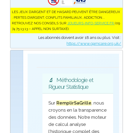
LES JEUX D’ARGENT ET DE HASARD PEUVENT ÊTRE DANGEREUX
: PERTES D’ARGENT, CONFLITS FAMILIAUX, ADDICTION...
RETROUVEZ NOS CONSEILS SUR
JOUEURS-INFO-SERVICE.FR
(09
74 75 13 13 – APPEL NON SURTAXÉ).
Les abonnés doivent avoir 18 ans ou plus. Visit :
https://www.gamcare.org.uk/
🔬
Méthodologie et
Rigueur Statistique
Sur
RemplirSaGrille
, nous
croyons en la transparence
des données. Notre moteur
de calcul analyse
l'historique complet des