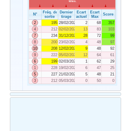
têtes.
Fréq. de
Dernier
Ecart
Ecart
N°
Score
sortie
tirage
actuel
Max
2
195
28/02/2022
2
68
357
4
212
02/02/2022
13
83
103
7
234
31/12/2021
28
72
99
8
200
23/02/2022
4
48
97
10
208
12/02/2022
9
48
92
9
222
05/02/2022
12
64
61
6
199
02/03/2022
1
62
29
1
228
19/02/2022
6
47
25
5
227
21/02/2022
5
48
21
3
212
05/03/2022
0
50
0