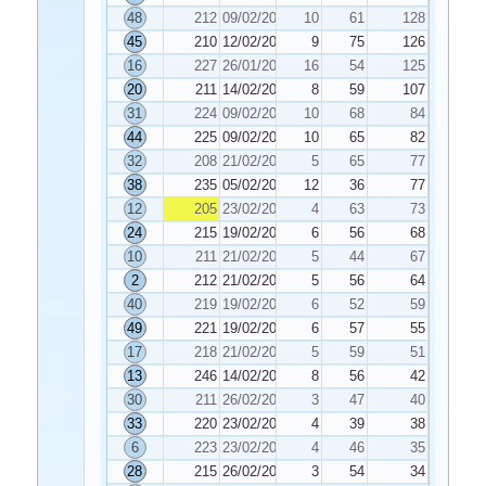
48
212
09/02/2022
10
61
128
45
210
12/02/2022
9
75
126
16
227
26/01/2022
16
54
125
20
211
14/02/2022
8
59
107
31
224
09/02/2022
10
68
84
44
225
09/02/2022
10
65
82
32
208
21/02/2022
5
65
77
38
235
05/02/2022
12
36
77
12
205
23/02/2022
4
63
73
24
215
19/02/2022
6
56
68
10
211
21/02/2022
5
44
67
2
212
21/02/2022
5
56
64
40
219
19/02/2022
6
52
59
49
221
19/02/2022
6
57
55
17
218
21/02/2022
5
59
51
13
246
14/02/2022
8
56
42
30
211
26/02/2022
3
47
40
33
220
23/02/2022
4
39
38
6
223
23/02/2022
4
46
35
28
215
26/02/2022
3
54
34