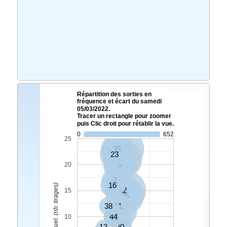
Répartition des sorties en
fréquence et écart du samedi
05/03/2022.
Tracer un rectangle pour zoomer
puis Clic droit pour rétablir la vue.
0
652
25
35
34
23
47
19
5
20
7
16
Ecart Actuel. (nb. tirages)
42
8
15
25
38
11
18
44
31
48
10
45
13
20