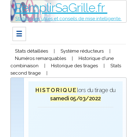
RemplirSaGrille.fr
Statistiques utiles et conseils de mise intelligente.
☰
Stats détaillées
|
Système réducteurs
|
Numéros remarquables
|
Historique d'une
combinaison
|
Historique des tirages
|
Stats
second tirage
|
H I S T O R I Q U E
lors du tirage du
samedi 05/03/2022