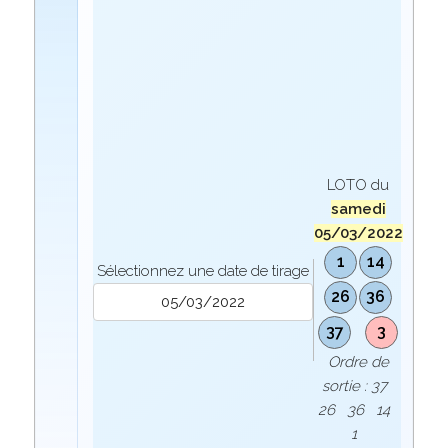
LOTO du
samedi
05/03/2022
1
14
Sélectionnez une date de tirage
26
36
37
3
Ordre de
sortie : 37
26 36 14
1