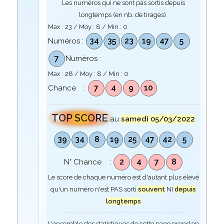
Les numéros qui ne sont pas sortis depuis
longtemps (en nb. de tirages).
Max :
23
/ Moy :
8
/ Min :
0
34
35
23
19
47
5
Numéros :
7
Numéros :
Max :
28
/ Moy :
8
/ Min :
0
7
4
9
10
Chance :
TOP SCORE
au
samedi 05/03/2022
39
34
8
19
25
47
42
5
2
4
7
8
N° Chance :
Le score de chaque numéro est d'autant plus élevé
qu'un numéro n'est PAS sorti
souvent
NI
depuis
longtemps
L'ensemble des statistiques de cette page prend en