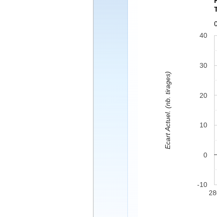
40
30
Ecart Actuel. (nb. tirages)
20
10
0
-10
28