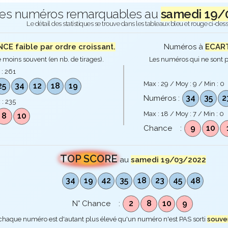
es numéros remarquables au
samedi 19/
Le détail des statistiques se trouve dans les tableaux bleu et rouge ci-des
E faible par ordre croissant.
Numéros à
ECART
 moins souvent (en nb. de tirages).
Les numéros qui ne sont p
 :
261
Max :
29
/ Moy :
9
/ Min :
0
25
34
12
18
19
34
35
2
Numéros :
 :
235
Max :
18
/ Moy :
7
/ Min :
0
8
10
9
10
Chance :
TOP SCORE
au
samedi 19/03/2022
34
19
42
35
18
23
45
48
2
8
10
9
N° Chance :
 chaque numéro est d'autant plus élevé qu'un numéro n'est PAS sorti
souve