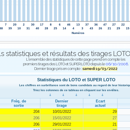
7
20
2
30
17
8
6
46
13
37
36
47
27
22
48
39
10
31
40
28
25
14
4
3
43
26
21
29
15
Numéros
ls statistiques et résultats des tirages L
L'ensemble des statistiques de cette page prend en compte les
premiers tirages des LOTO et SUPERLOTO depuis le
06/10/2008
.
Dernier tirage pris en compte :
samedi 19/03/2022
Statistiques du LOTO et SUPER LOTO
Les chiffres en surbrillance sont de bons candidats au regard de leur historiq
Triez les colonnes de ce tableau en cliquant sur les en-têtes.
Fréq. de
Dernier
Ecart
sortie
tirage
actuel
204
10/01/2022
29
206
15/01/2022
27
206
29/01/2022
21