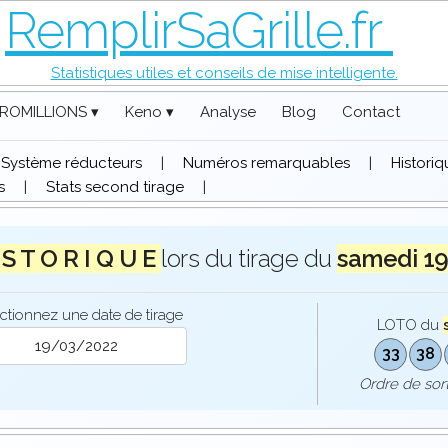
RemplirSaGrille.fr
Statistiques utiles et conseils de mise intelligente.
ROMILLIONS ▾
Keno ▾
Analyse
Blog
Contact
Système réducteurs
|
Numéros remarquables
|
Histori
s
|
Stats second tirage
|
 S T O R I Q U E
lors du tirage du
samedi 1
ctionnez une date de tirage
LOTO du
33
38
Ordre de so