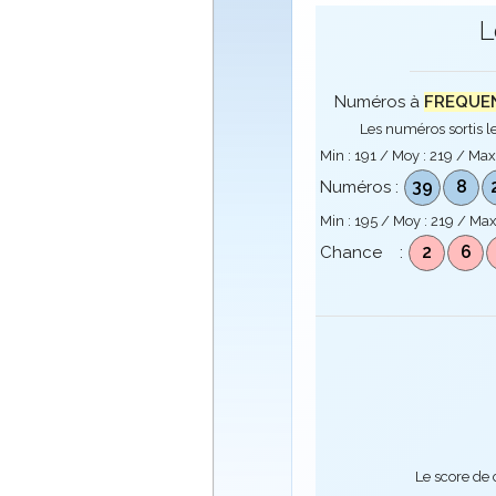
L
Numéros à
FREQUENC
Les numéros sortis le
Min :
191
/ Moy :
219
/ Max
39
8
Numéros :
Min :
195
/ Moy :
219
/ Max
2
6
Chance :
Le score de