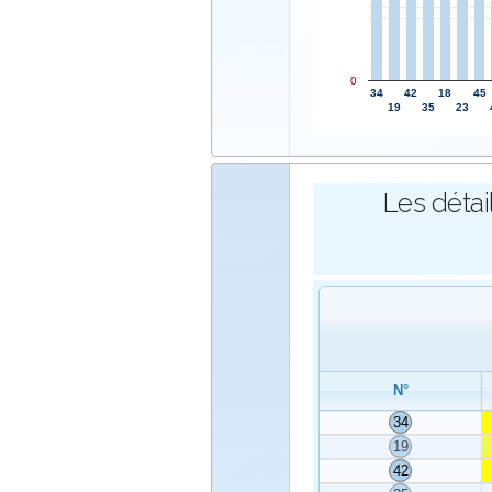
0
34
42
18
45
19
35
23
Les détai
N°
34
19
42