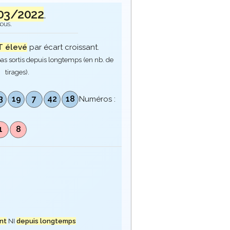
03/2022
.
sous.
 élevé
par écart croissant.
as sortis depuis longtemps (en nb. de
tirages).
3
19
7
42
18
Numéros :
1
8
nt
NI
depuis longtemps