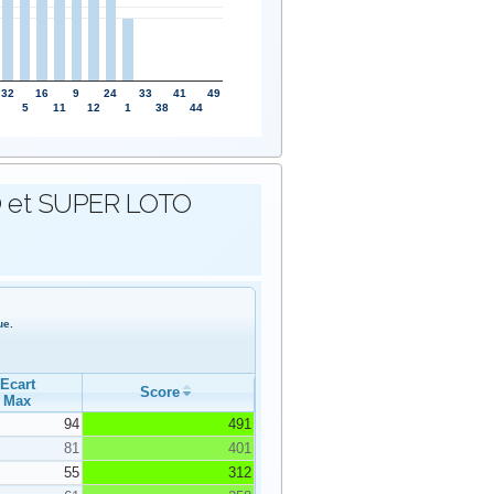
32
16
9
24
33
41
49
5
11
12
1
38
44
OTO et SUPER LOTO
ue.
Ecart
Score
Max
94
491
81
401
55
312