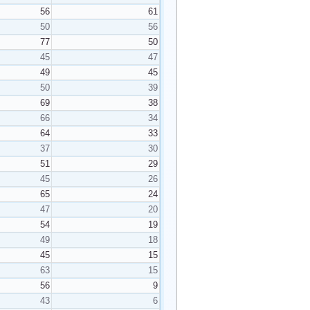
56
61
50
56
77
50
45
47
49
45
50
39
69
38
66
34
64
33
37
30
51
29
45
26
65
24
47
20
54
19
49
18
45
15
63
15
56
9
43
6