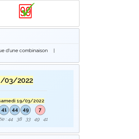
que d'une combinaison
|
9/03/2022
samedi 19/03/2022
41
44
49
7
rtie : 44 38 33 49 41