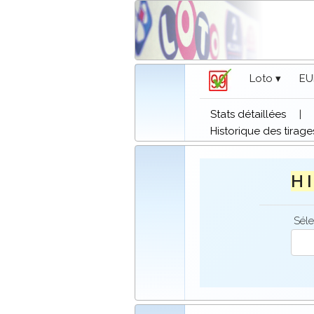
Loto ▾
EU
Stats détaillées
|
Historique des tirage
H I
Séle