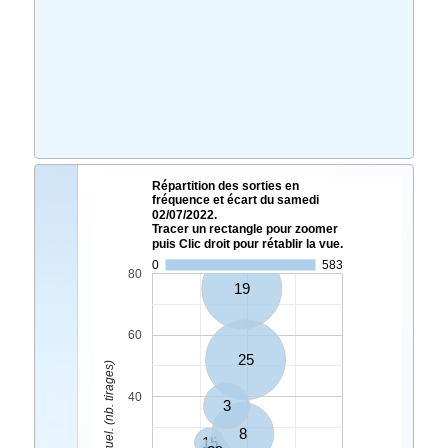
Répartition des sorties en
fréquence et écart du samedi
02/07/2022.
Tracer un rectangle pour zoomer
puis Clic droit pour rétablir la vue.
0
583
80
19
60
25
Ecart Actuel. (nb. tirages)
40
3
8
15