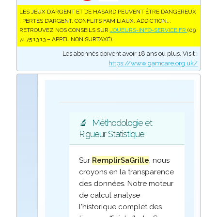
LES JEUX D’ARGENT ET DE HASARD PEUVENT ÊTRE DANGEREUX
: PERTES D’ARGENT, CONFLITS FAMILIAUX, ADDICTION...
RETROUVEZ NOS CONSEILS SUR
JOUEURS-INFO-SERVICE.FR
(09
74 75 13 13 – APPEL NON SURTAXÉ).
Les abonnés doivent avoir 18 ans ou plus. Visit :
https://www.gamcare.org.uk/
🔬
Méthodologie et
Rigueur Statistique
Sur
RemplirSaGrille
, nous
croyons en la transparence
des données. Notre moteur
de calcul analyse
l'historique complet des