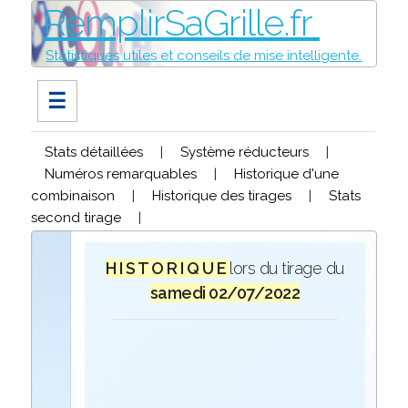
RemplirSaGrille.fr
Statistiques utiles et conseils de mise intelligente.
☰
Stats détaillées
|
Système réducteurs
|
Numéros remarquables
|
Historique d'une
combinaison
|
Historique des tirages
|
Stats
second tirage
|
H I S T O R I Q U E
lors du tirage du
samedi 02/07/2022