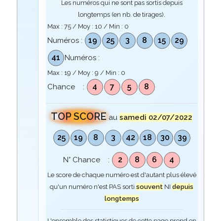
Les numéros qui ne sont pas sortis depuis
longtemps (en nb. de tirages).
Max :
75
/ Moy :
10
/ Min :
0
19
25
3
8
15
29
Numéros :
41
Numéros :
Max :
19
/ Moy :
9
/ Min :
0
4
7
5
8
Chance :
TOP SCORE
au
samedi 02/07/2022
25
19
8
3
42
18
30
39
2
8
6
4
N° Chance :
Le score de chaque numéro est d'autant plus élevé
qu'un numéro n'est PAS sorti
souvent
NI
depuis
longtemps
L'ensemble des statistiques de cette page prend en