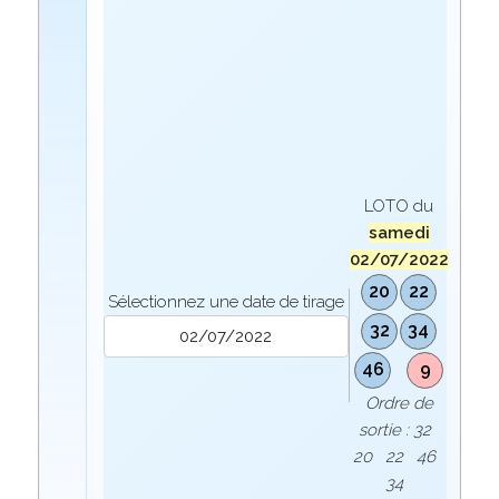
LOTO du
samedi
02/07/2022
20
22
Sélectionnez une date de tirage
32
34
46
9
Ordre de
sortie : 32
20 22 46
34