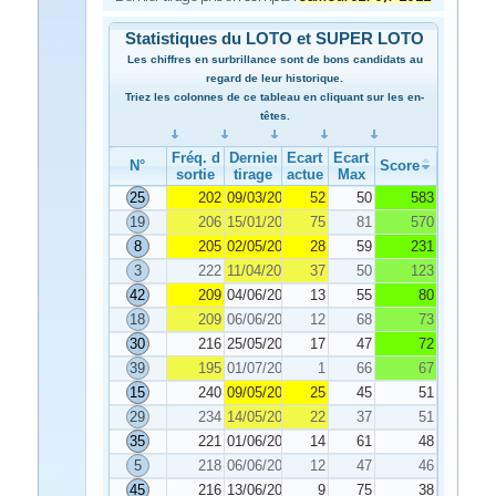
Statistiques du LOTO et SUPER LOTO
Les chiffres en surbrillance sont de bons candidats au
regard de leur historique.
Triez les colonnes de ce tableau en cliquant sur les en-
têtes.
Fréq. de
Dernier
Ecart
Ecart
N°
Score
sortie
tirage
actuel
Max
25
202
09/03/2022
52
50
583
19
206
15/01/2022
75
81
570
8
205
02/05/2022
28
59
231
3
222
11/04/2022
37
50
123
42
209
04/06/2022
13
55
80
18
209
06/06/2022
12
68
73
30
216
25/05/2022
17
47
72
39
195
01/07/2022
1
66
67
15
240
09/05/2022
25
45
51
29
234
14/05/2022
22
37
51
35
221
01/06/2022
14
61
48
5
218
06/06/2022
12
47
46
45
216
13/06/2022
9
75
38