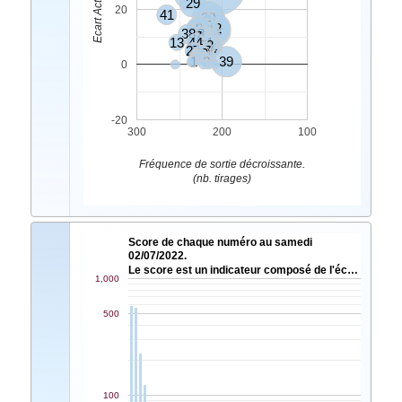
29
20
41
30
35
6
9
42
5
18
38
33
7
4
45
13
44
11
21
28
12
14
27
23
17
10
49
40
1
2
39
0
-20
300
200
100
Fréquence de sortie décroissante.
(nb. tirages)
Score de chaque numéro au samedi
02/07/2022.
Le score est un indicateur composé de l'éc…
1,000
500
100