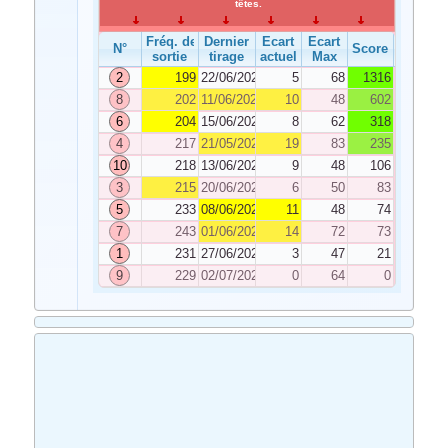
têtes.
Fréq. de
Dernier
Ecart
Ecart
N°
Score
sortie
tirage
actuel
Max
2
199
22/06/2022
5
68
1316
8
202
11/06/2022
10
48
602
6
204
15/06/2022
8
62
318
4
217
21/05/2022
19
83
235
10
218
13/06/2022
9
48
106
3
215
20/06/2022
6
50
83
5
233
08/06/2022
11
48
74
7
243
01/06/2022
14
72
73
1
231
27/06/2022
3
47
21
9
229
02/07/2022
0
64
0