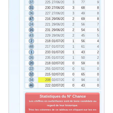
37
225
27/06/2022
3
77
9
31
230
27/06/2022
3
68
8
36
227
27/06/2022
3
49
8
47
216
29/06/2022
2
69
8
24
221
29/06/2022
2
56
7
16
231
29/06/2022
2
54
5
43
229
29/06/2022
2
45
5
2
218
01/07/2022
1
56
4
48
217
01/07/2022
1
61
4
1
233
01/07/2022
1
43
2
26
235
01/07/2022
1
50
2
20
218
02/07/2022
0
59
0
22
255
02/07/2022
0
51
0
32
215
02/07/2022
0
65
0
34
208
02/07/2022
0
94
0
46
222
02/07/2022
0
43
0
Statistiques du N° Chance
Les chiffres en surbrillance sont de bons candidats au
regard de leur historique.
Triez les colonnes de ce tableau en cliquant sur les en-