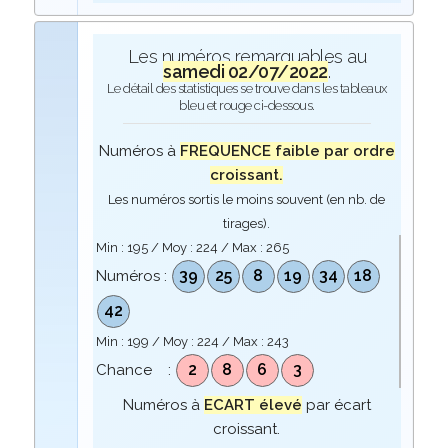
Les numéros remarquables au
samedi 02/07/2022
.
Le détail des statistiques se trouve dans les tableaux
bleu et rouge ci-dessous.
Numéros à
FREQUENCE faible par ordre
croissant.
Les numéros sortis le moins souvent (en nb. de
tirages).
Min :
195
/ Moy :
224
/ Max :
265
39
25
8
19
34
18
Numéros :
42
Min :
199
/ Moy :
224
/ Max :
243
2
8
6
3
Chance :
Numéros à
ECART élevé
par écart
croissant.