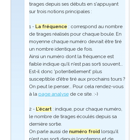
tirages depuis ses débuts en s'appuyant
sur trois notions principales :
1 -
La fréquence
: correspond au nombre
de tirages réalisés pour chaque boule. En
moyenne chaque numéro devrait être tiré
un nombre identique de fois.
Ainsi un numéro dont la fréquence est
faible indique qu'il n'est pas sorti souvent...
Est-il donc 'potentiellement' plus
susceptible d'être tiré aux prochains tours ?
On peut le penser... Pour cela rendez-vous
à la
page analyse
de ce site. :-)
2 -
L'écart
: indique, pour chaque numéro,
le nombre de tirages écoulés depuis sa
dernière sortie.
On parle aussi de
numéro froid
lorsqu'il
n'est pas sorti depuis longtemps et de