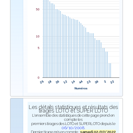
50
10
5
0
14
12
35
18
25
22
2
36
23
44
Numéros
Les détails statistiques et résultats des
tirages LOTO et SUPER LOTO
L'ensemble des statistiques de cette page prend en
compte les
premiers tirages des LOTO et SUPERLOTO depuis le
06/10/2008
.
Dernier tirage pris en compte :
samedi 02/07/2022