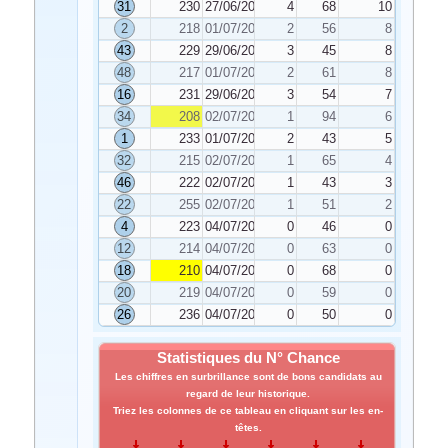
31
230
27/06/2022
4
68
10
2
218
01/07/2022
2
56
8
43
229
29/06/2022
3
45
8
48
217
01/07/2022
2
61
8
16
231
29/06/2022
3
54
7
34
208
02/07/2022
1
94
6
1
233
01/07/2022
2
43
5
32
215
02/07/2022
1
65
4
46
222
02/07/2022
1
43
3
22
255
02/07/2022
1
51
2
4
223
04/07/2022
0
46
0
12
214
04/07/2022
0
63
0
18
210
04/07/2022
0
68
0
20
219
04/07/2022
0
59
0
26
236
04/07/2022
0
50
0
Statistiques du N° Chance
Les chiffres en surbrillance sont de bons candidats au
regard de leur historique.
Triez les colonnes de ce tableau en cliquant sur les en-
têtes.