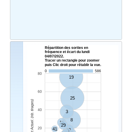
Répartition des sorties en
fréquence et écart du lundi
04/07/2022.
Tracer un rectangle pour zoomer
puis Clic droit pour rétablir la vue.
0
586
80
19
60
25
Ecart Actuel. (nb. tirages)
40
3
8
15
29
20
41
30