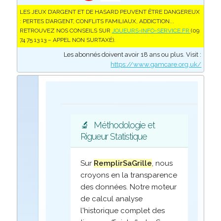
LES JEUX D’ARGENT ET DE HASARD PEUVENT ÊTRE DANGEREUX
: PERTES D’ARGENT, CONFLITS FAMILIAUX, ADDICTION...
RETROUVEZ NOS CONSEILS SUR
JOUEURS-INFO-SERVICE.FR
(09
74 75 13 13 – APPEL NON SURTAXÉ).
Les abonnés doivent avoir 18 ans ou plus. Visit :
https://www.gamcare.org.uk/
🔬
Méthodologie et
Rigueur Statistique
Sur
RemplirSaGrille
, nous
croyons en la transparence
des données. Notre moteur
de calcul analyse
l'historique complet des