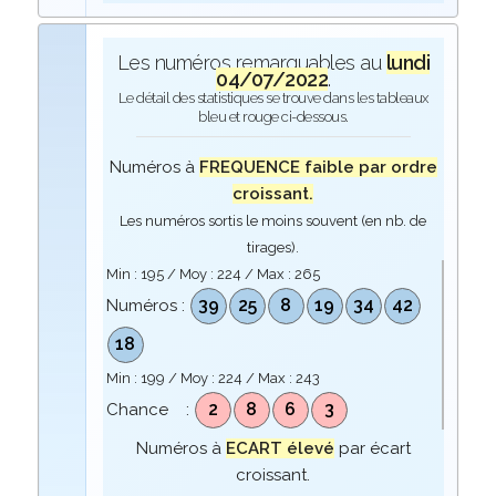
Les numéros remarquables au
lundi
04/07/2022
.
Le détail des statistiques se trouve dans les tableaux
bleu et rouge ci-dessous.
Numéros à
FREQUENCE faible par ordre
croissant.
Les numéros sortis le moins souvent (en nb. de
tirages).
Min :
195
/ Moy :
224
/ Max :
265
39
25
8
19
34
42
Numéros :
18
Min :
199
/ Moy :
224
/ Max :
243
2
8
6
3
Chance :
Numéros à
ECART élevé
par écart
croissant.