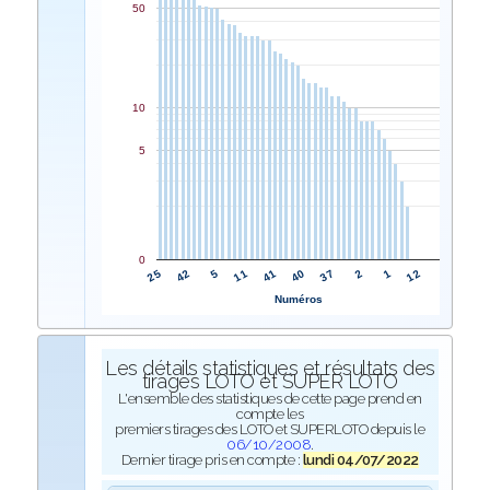
50
10
5
0
41
11
5
42
25
12
1
2
37
40
Numéros
Les détails statistiques et résultats des
tirages LOTO et SUPER LOTO
L'ensemble des statistiques de cette page prend en
compte les
premiers tirages des LOTO et SUPERLOTO depuis le
06/10/2008
.
Dernier tirage pris en compte :
lundi 04/07/2022