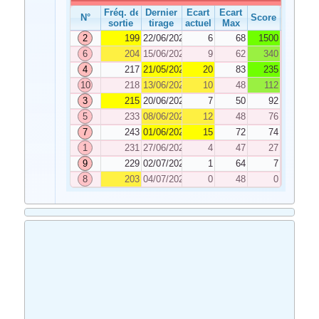
Fréq. de
Dernier
Ecart
Ecart
N°
Score
sortie
tirage
actuel
Max
2
199
22/06/2022
6
68
1500
6
204
15/06/2022
9
62
340
4
217
21/05/2022
20
83
235
10
218
13/06/2022
10
48
112
3
215
20/06/2022
7
50
92
5
233
08/06/2022
12
48
76
7
243
01/06/2022
15
72
74
1
231
27/06/2022
4
47
27
9
229
02/07/2022
1
64
7
8
203
04/07/2022
0
48
0