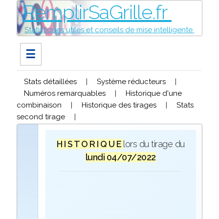
RemplirSaGrille.fr
Statistiques utiles et conseils de mise intelligente.
☰
Stats détaillées
|
Système réducteurs
|
Numéros remarquables
|
Historique d'une
combinaison
|
Historique des tirages
|
Stats
second tirage
|
H I S T O R I Q U E
lors du tirage du
lundi 04/07/2022