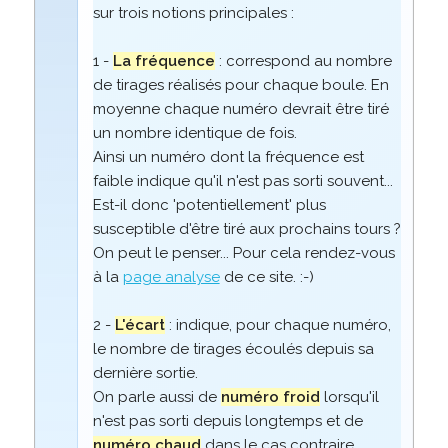
sur trois notions principales :
1 -
La fréquence
: correspond au nombre
de tirages réalisés pour chaque boule. En
moyenne chaque numéro devrait être tiré
un nombre identique de fois.
Ainsi un numéro dont la fréquence est
faible indique qu'il n'est pas sorti souvent...
Est-il donc 'potentiellement' plus
susceptible d'être tiré aux prochains tours ?
On peut le penser... Pour cela rendez-vous
à la
page analyse
de ce site. :-)
2 -
L'écart
: indique, pour chaque numéro,
le nombre de tirages écoulés depuis sa
dernière sortie.
On parle aussi de
numéro froid
lorsqu'il
n'est pas sorti depuis longtemps et de
numéro chaud
dans le cas contraire.