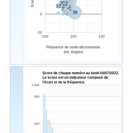
35
6
9
42
5
38
33
7
45
13
44
11
21
28
14
27
23
17
10
49
40
37
47
1
2
39
4
0
-20
300
200
100
Fréquence de sortie décroissante.
(nb. tirages)
Score de chaque numéro au lundi 04/07/2022.
Le score est un indicateur composé de
l'écart et de la fréquence.
1,000
500
100