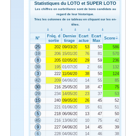
Statistiques du LOTO et SUPER LOTO
Les chiffres en surbrillance sont de bons candidats au
regard de leur historique.
Triez les colonnes de ce tableau en cliquant sur les en-
têtes.
Fréq. de
Dernier
Ecart
Ecart
N°
Score
sortie
tirage
actuel
Max
25
202
09/03/2022
53
50
586
19
206
15/01/2022
76
81
570
8
205
02/05/2022
29
59
236
39
195
01/07/2022
2
66
132
3
222
11/04/2022
38
50
124
42
209
04/06/2022
14
55
85
30
216
25/05/2022
18
47
75
29
234
14/05/2022
23
37
53
15
240
09/05/2022
26
45
52
35
221
01/06/2022
15
61
51
5
218
06/06/2022
13
47
50
45
216
13/06/2022
10
75
42
9
227
04/06/2022
14
45
39
6
228
04/06/2022
14
46
38