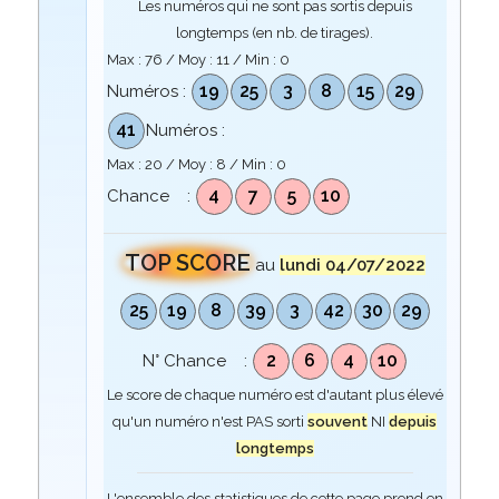
Les numéros qui ne sont pas sortis depuis
longtemps (en nb. de tirages).
Max :
76
/ Moy :
11
/ Min :
0
19
25
3
8
15
29
Numéros :
41
Numéros :
Max :
20
/ Moy :
8
/ Min :
0
4
7
5
10
Chance :
TOP SCORE
au
lundi 04/07/2022
25
19
8
39
3
42
30
29
2
6
4
10
N° Chance :
Le score de chaque numéro est d'autant plus élevé
qu'un numéro n'est PAS sorti
souvent
NI
depuis
longtemps
L'ensemble des statistiques de cette page prend en