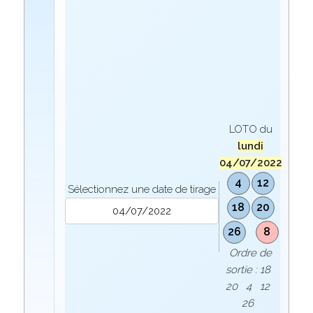
LOTO du
lundi
04/07/2022
4
12
Sélectionnez une date de tirage
18
20
26
8
Ordre de
sortie : 18
20 4 12
26