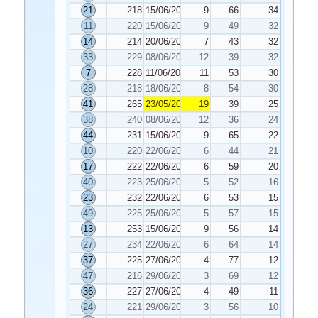
21
218
15/06/2022
9
66
34
11
220
15/06/2022
9
49
32
14
214
20/06/2022
7
43
32
33
229
08/06/2022
12
39
32
7
228
11/06/2022
11
53
30
28
218
18/06/2022
8
54
30
41
265
23/05/2022
19
39
25
38
240
08/06/2022
12
36
24
44
231
15/06/2022
9
65
22
10
220
22/06/2022
6
44
21
17
222
22/06/2022
6
59
20
40
223
25/06/2022
5
52
16
23
232
22/06/2022
6
53
15
49
225
25/06/2022
5
57
15
13
253
15/06/2022
9
56
14
27
234
22/06/2022
6
64
14
37
225
27/06/2022
4
77
12
47
216
29/06/2022
3
69
12
36
227
27/06/2022
4
49
11
24
221
29/06/2022
3
56
10