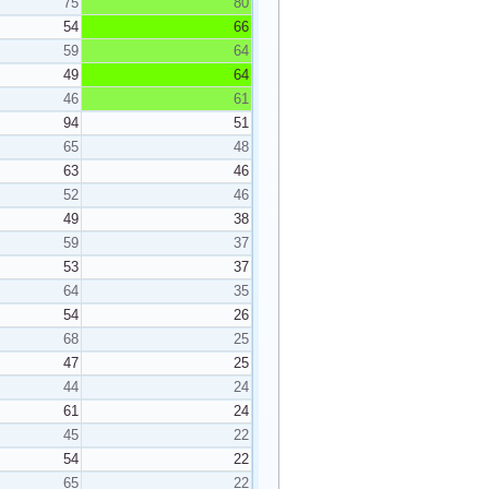
75
80
54
66
59
64
49
64
46
61
94
51
65
48
63
46
52
46
49
38
59
37
53
37
64
35
54
26
68
25
47
25
44
24
61
24
45
22
54
22
65
22