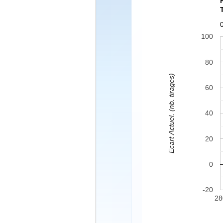
100
80
Ecart Actuel. (nb. tirages)
60
40
20
0
-20
28