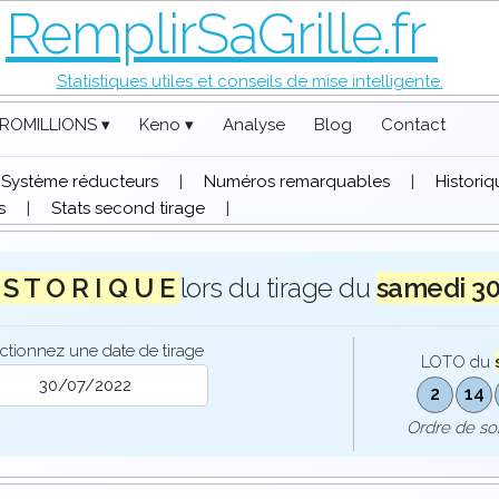
RemplirSaGrille.fr
Statistiques utiles et conseils de mise intelligente.
ROMILLIONS ▾
Keno ▾
Analyse
Blog
Contact
Système réducteurs
|
Numéros remarquables
|
Histori
s
|
Stats second tirage
|
 S T O R I Q U E
lors du tirage du
samedi 3
ctionnez une date de tirage
LOTO du
2
14
Ordre de s