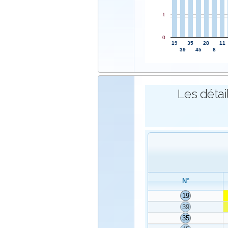
1
0
19
35
28
11
39
45
8
Les détai
N°
19
39
35