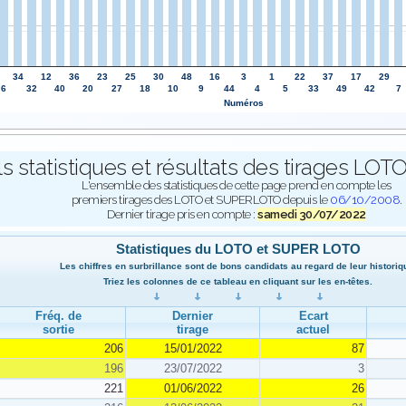
34
12
36
23
25
30
48
16
3
1
22
37
17
29
6
32
40
20
27
18
10
9
44
4
5
33
49
42
7
Numéros
ls statistiques et résultats des tirages L
L'ensemble des statistiques de cette page prend en compte les
premiers tirages des LOTO et SUPERLOTO depuis le
06/10/2008
.
Dernier tirage pris en compte :
samedi 30/07/2022
Statistiques du LOTO et SUPER LOTO
Les chiffres en surbrillance sont de bons candidats au regard de leur historiq
Triez les colonnes de ce tableau en cliquant sur les en-têtes.
Fréq. de
Dernier
Ecart
sortie
tirage
actuel
206
15/01/2022
87
196
23/07/2022
3
221
01/06/2022
26