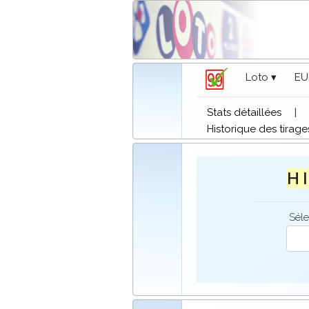
Loto ▾
EU
Stats détaillées
|
Historique des tirage
H I
Séle