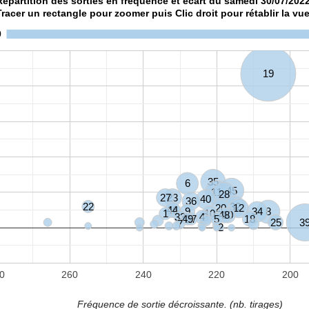
Répartition des sorties en fréquence et écart du samedi 30/07
Tracer un rectangle pour zoomer puis Clic droit pour rétablir la vue
0
19
35
6
45
11
28
27
23
40
36
22
32
20
12
16
44
9
34
8
1
10
48
30
33
4
3
49
37
5
18
25
3
7
2
0
260
240
220
200
Fréquence de sortie décroissante. (nb. tirages)