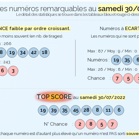
es numéros remarquables au
samedi 30/
Le détail des statistiques se trouve dans les tableaux bleu et rouge ci-des
E faible par ordre croissant.
Numéros à
ECART
 moins souvent (en nb. de tirages).
Les numéros qui ne sont p
 :
266
Max :
87
/ Moy :
9
/ Min :
0
8
19
34
42
18
19
35
Numéros :
 :
243
Max :
26
/ Moy :
8
/ Min :
0
6
3
7
5
Chance :
TOP SCORE
au
samedi 30/07/2022
19
39
35
45
28
8
11
6
2
8
5
7
N° Chance :
 chaque numéro est d'autant plus élevé qu'un numéro n'est PAS sorti
souve