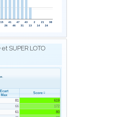
15
41
47
43
2
21
38
26
46
31
13
14
24
OTO et SUPER LOTO
ue.
Ecart
Score
Max
81
619
66
172
61
80