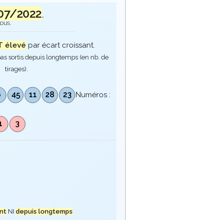
07/2022
.
sous.
 élevé
par écart croissant.
as sortis depuis longtemps (en nb. de
tirages).
6
45
11
28
23
Numéros :
1
3
nt
NI
depuis longtemps