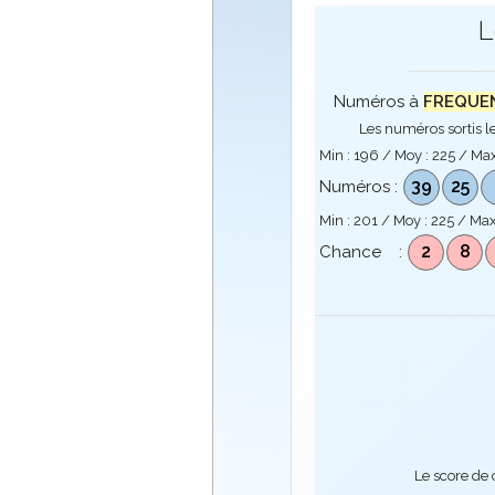
L
Numéros à
FREQUENC
Les numéros sortis le
Min :
196
/ Moy :
225
/ Max
39
25
Numéros :
Min :
201
/ Moy :
225
/ Max
2
8
Chance :
Le score de