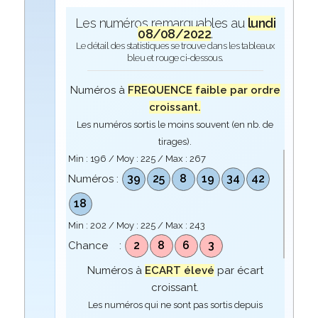
Les numéros remarquables au
lundi
08/08/2022
.
Le détail des statistiques se trouve dans les tableaux
bleu et rouge ci-dessous.
Numéros à
FREQUENCE faible par ordre
croissant.
Les numéros sortis le moins souvent (en nb. de
tirages).
Min :
196
/ Moy :
225
/ Max :
267
39
25
8
19
34
42
Numéros :
18
Min :
202
/ Moy :
225
/ Max :
243
2
8
6
3
Chance :
Numéros à
ECART élevé
par écart
croissant.
Les numéros qui ne sont pas sortis depuis