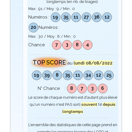
longtemps (en nb. de tirages).
Max :
91
/ Moy :
9
/ Min :
0
19
35
11
27
36
12
Numéros :
20
Numéros :
Max :
30
/ Moy :
8
/ Min :
0
7
3
8
4
Chance :
TOP SCORE
au
lundi 08/08/2022
19
39
8
35
11
34
12
25
8
7
3
6
N° Chance :
Le score de chaque numéro est d'autant plus élevé
qu'un numéro n'est PAS sorti
souvent
NI
depuis
longtemps
L'ensemble des statistiques de cette page prend en
compte les premiers tirages des LOTO et