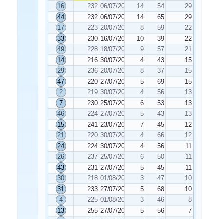
16
232
06/07/2022
14
54
29
44
232
06/07/2022
14
65
29
17
223
20/07/2022
8
59
22
33
230
16/07/2022
10
39
22
49
228
18/07/2022
9
57
21
14
216
30/07/2022
4
43
15
29
236
20/07/2022
8
37
15
47
220
27/07/2022
5
69
15
2
219
30/07/2022
4
56
13
7
230
25/07/2022
6
53
13
46
224
27/07/2022
5
43
13
15
241
23/07/2022
7
45
12
21
220
30/07/2022
4
66
12
24
224
30/07/2022
4
56
11
26
237
25/07/2022
6
50
11
43
231
27/07/2022
5
45
11
30
218
01/08/2022
3
47
10
31
233
27/07/2022
5
68
10
4
225
01/08/2022
3
46
8
13
255
27/07/2022
5
56
7