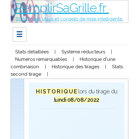
RemplirSaGrille.fr
Statistiques utiles et conseils de mise intelligente.
☰
Stats détaillées
|
Système réducteurs
|
Numéros remarquables
|
Historique d'une
combinaison
|
Historique des tirages
|
Stats
second tirage
|
H I S T O R I Q U E
lors du tirage du
lundi 08/08/2022