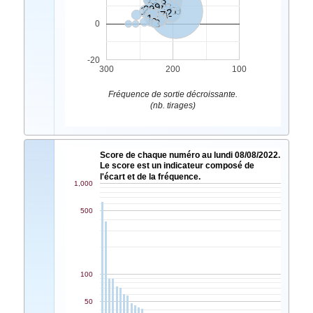
9
34
8
48
33
49
18
29
17
15
25
39
7
42
46
47
21
14
2
1
4
5
6
3
0
-20
300
200
100
Fréquence de sortie décroissante.
(nb. tirages)
Score de chaque numéro au lundi 08/08/2022.
Le score est un indicateur composé de
l'écart et de la fréquence.
1,000
500
100
50