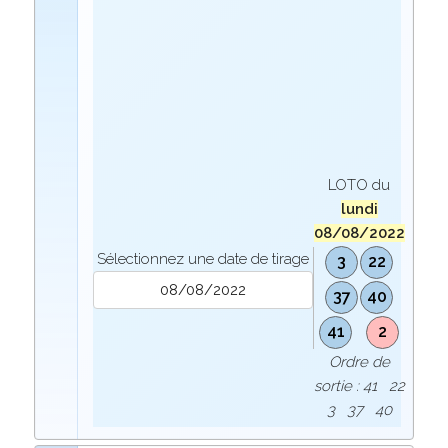
LOTO du
lundi
08/08/2022
Sélectionnez une date de tirage
3
22
37
40
41
2
Ordre de
sortie : 41 22
3 37 40