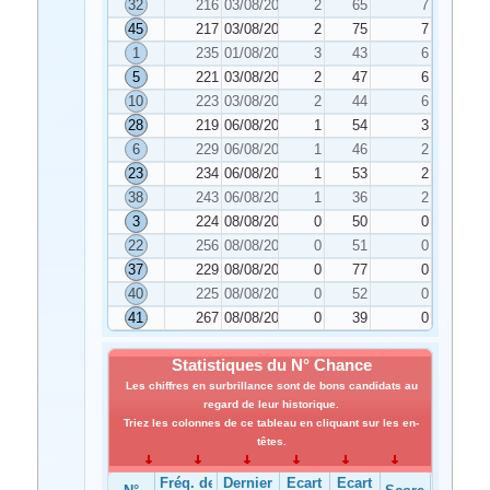
32
216
03/08/2022
2
65
7
45
217
03/08/2022
2
75
7
1
235
01/08/2022
3
43
6
5
221
03/08/2022
2
47
6
10
223
03/08/2022
2
44
6
28
219
06/08/2022
1
54
3
6
229
06/08/2022
1
46
2
23
234
06/08/2022
1
53
2
38
243
06/08/2022
1
36
2
3
224
08/08/2022
0
50
0
22
256
08/08/2022
0
51
0
37
229
08/08/2022
0
77
0
40
225
08/08/2022
0
52
0
41
267
08/08/2022
0
39
0
Statistiques du N° Chance
Les chiffres en surbrillance sont de bons candidats au
regard de leur historique.
Triez les colonnes de ce tableau en cliquant sur les en-
têtes.
Fréq. de
Dernier
Ecart
Ecart