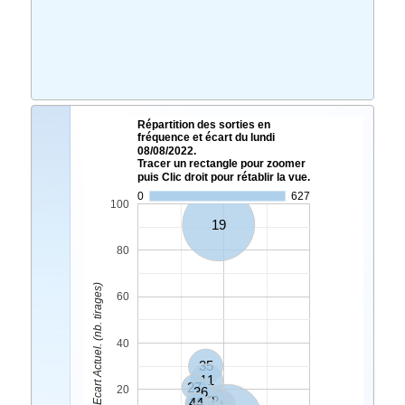
Répartition des sorties en
fréquence et écart du lundi
08/08/2022.
Tracer un rectangle pour zoomer
puis Clic droit pour rétablir la vue.
0
627
100
19
80
Ecart Actuel. (nb. tirages)
60
40
35
11
27
20
36
20
12
16
44