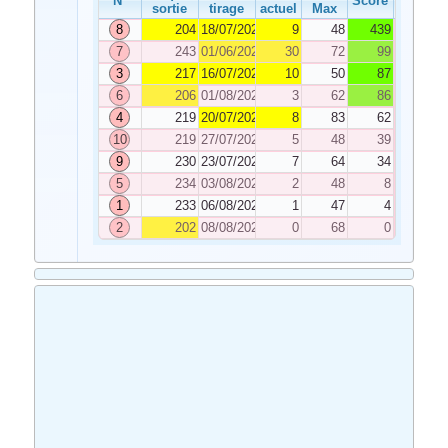
N°
Score
sortie
tirage
actuel
Max
8
204
18/07/2022
9
48
439
7
243
01/06/2022
30
72
99
3
217
16/07/2022
10
50
87
6
206
01/08/2022
3
62
86
4
219
20/07/2022
8
83
62
10
219
27/07/2022
5
48
39
9
230
23/07/2022
7
64
34
5
234
03/08/2022
2
48
8
1
233
06/08/2022
1
47
4
2
202
08/08/2022
0
68
0