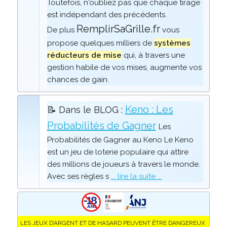
Toutefois, n'oubliez pas que chaque tirage
est indépendant des précédents.
RemplirSaGrille.fr
De plus
vous
propose quelques milliers de
systèmes
réducteurs de mise
qui, à travers une
gestion habile de vos mises, augmente vos
chances de gain.
Keno : Les
📝 Dans le BLOG :
Probabilités de Gagner
Les
Probabilités de Gagner au Keno Le Keno
est un jeu de loterie populaire qui attire
des millions de joueurs à travers le monde.
Avec ses règles s
... lire la suite ...
LES JEUX D’ARGENT ET DE HASARD PEUVENT ÊTRE DANGEREUX