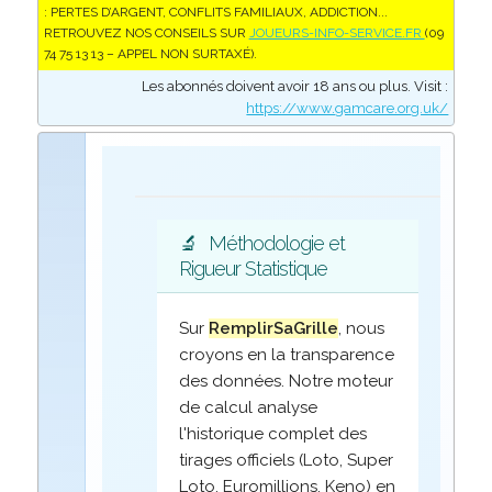
: PERTES D’ARGENT, CONFLITS FAMILIAUX, ADDICTION...
RETROUVEZ NOS CONSEILS SUR
JOUEURS-INFO-SERVICE.FR
(09
74 75 13 13 – APPEL NON SURTAXÉ).
Les abonnés doivent avoir 18 ans ou plus. Visit :
https://www.gamcare.org.uk/
🔬
Méthodologie et
Rigueur Statistique
Sur
RemplirSaGrille
, nous
croyons en la transparence
des données. Notre moteur
de calcul analyse
l'historique complet des
tirages officiels (Loto, Super
Loto, Euromillions, Keno) en