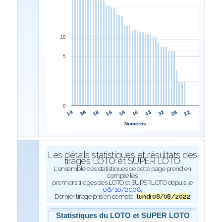
10
5
0
14
16
18
34
19
22
28
32
43
46
Numéros
Les détails statistiques et résultats des
tirages LOTO et SUPER LOTO
L'ensemble des statistiques de cette page prend en
compte les
premiers tirages des LOTO et SUPERLOTO depuis le
06/10/2008
.
Dernier tirage pris en compte :
lundi 08/08/2022
Statistiques du LOTO et SUPER LOTO