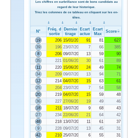
Les chiffres en surbrillance sont de bons candidats au
regard de leur historique.
Triez les colonnes de ce tableau en cliquant sur les en-
têtes.
Fréq. de
Dernier
Ecart
Ecart
N°
Score
sortie
tirage
actuel
Max
19
206
15/01/2022
91
81
627
39
196
23/07/2022
7
66
385
8
206
09/07/2022
13
59
90
35
221
01/06/2022
30
61
89
11
220
15/06/2022
24
49
74
34
209
09/07/2022
13
94
71
12
214
04/07/2022
15
63
61
25
204
23/07/2022
7
54
58
20
219
04/07/2022
15
59
48
36
227
27/06/2022
19
49
46
18
211
18/07/2022
9
68
43
27
234
22/06/2022
21
64
42
48
218
13/07/2022
11
61
37
9
228
09/07/2022
13
45
31
42
210
25/07/2022
6
55
31