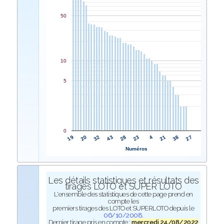
50
10
5
0
28
43
32
20
19
27
38
21
4
23
Numéros
Les détails statistiques et résultats des
tirages LOTO et SUPER LOTO
L'ensemble des statistiques de cette page prend en
compte les
premiers tirages des LOTO et SUPERLOTO depuis le
06/10/2008
.
Dernier tirage pris en compte :
mercredi 24/08/2022