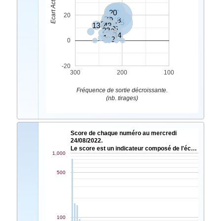
20
12
8
20
33
49
18
25
26
7
13
31
43
47
24
30
10
45
32
23
6
40
3
35
28
11
4
48
34
5
1
9
2
0
-20
300
200
100
Fréquence de sortie décroissante.
(nb. tirages)
Score de chaque numéro au mercredi
24/08/2022.
Le score est un indicateur composé de l'éc…
1,000
500
100