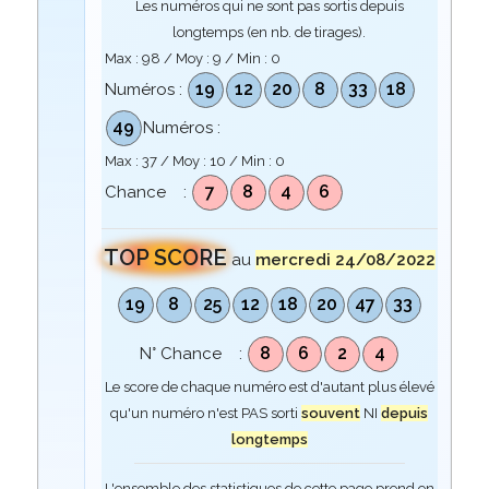
Les numéros qui ne sont pas sortis depuis
longtemps (en nb. de tirages).
Max :
98
/ Moy :
9
/ Min :
0
19
12
20
8
33
18
Numéros :
49
Numéros :
Max :
37
/ Moy :
10
/ Min :
0
7
8
4
6
Chance :
TOP SCORE
au
mercredi 24/08/2022
19
8
25
12
18
20
47
33
8
6
2
4
N° Chance :
Le score de chaque numéro est d'autant plus élevé
qu'un numéro n'est PAS sorti
souvent
NI
depuis
longtemps
L'ensemble des statistiques de cette page prend en