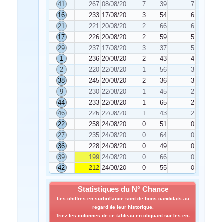
41
267
08/08/2022
7
39
7
16
233
17/08/2022
3
54
6
21
221
20/08/2022
2
66
6
17
226
20/08/2022
2
59
5
29
237
17/08/2022
3
37
5
1
236
20/08/2022
2
43
4
2
220
22/08/2022
1
56
3
38
245
20/08/2022
2
36
3
9
230
22/08/2022
1
45
2
44
233
22/08/2022
1
65
2
46
226
22/08/2022
1
43
2
22
258
24/08/2022
0
51
0
27
235
24/08/2022
0
64
0
36
228
24/08/2022
0
49
0
39
199
24/08/2022
0
66
0
42
212
24/08/2022
0
55
0
Statistiques du N° Chance
Les chiffres en surbrillance sont de bons candidats au
regard de leur historique.
Triez les colonnes de ce tableau en cliquant sur les en-