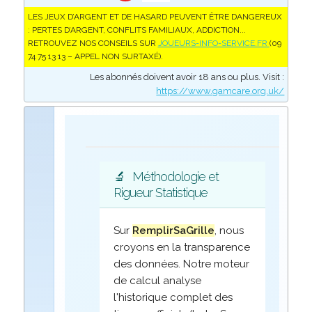
LES JEUX D’ARGENT ET DE HASARD PEUVENT ÊTRE DANGEREUX
: PERTES D’ARGENT, CONFLITS FAMILIAUX, ADDICTION...
RETROUVEZ NOS CONSEILS SUR
JOUEURS-INFO-SERVICE.FR
(09
74 75 13 13 – APPEL NON SURTAXÉ).
Les abonnés doivent avoir 18 ans ou plus. Visit :
https://www.gamcare.org.uk/
🔬
Méthodologie et
Rigueur Statistique
Sur
RemplirSaGrille
, nous
croyons en la transparence
des données. Notre moteur
de calcul analyse
l'historique complet des