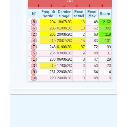
têtes.
Fréq. de
Dernier
Ecart
Ecart
N°
Score
sortie
tirage
actuel
Max
8
204
18/07/2022
16
48
2162
6
206
01/08/2022
10
62
382
2
205
20/08/2022
2
68
119
4
219
20/07/2022
15
83
101
7
243
01/06/2022
37
72
99
5
234
03/08/2022
9
48
31
1
233
06/08/2022
8
47
29
3
219
17/08/2022
3
50
20
9
231
22/08/2022
1
64
4
10
220
24/08/2022
0
48
0