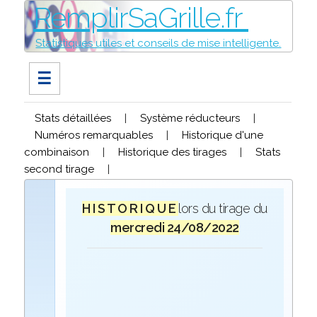
RemplirSaGrille.fr
Statistiques utiles et conseils de mise intelligente.
☰
Stats détaillées
|
Système réducteurs
|
Numéros remarquables
|
Historique d'une
combinaison
|
Historique des tirages
|
Stats
second tirage
|
H I S T O R I Q U E
lors du tirage du
mercredi 24/08/2022