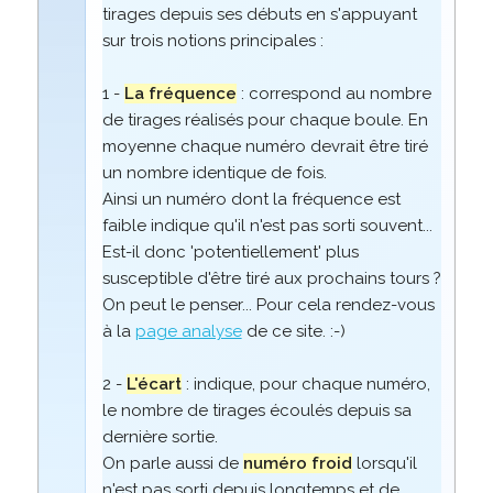
tirages depuis ses débuts en s'appuyant
sur trois notions principales :
1 -
La fréquence
: correspond au nombre
de tirages réalisés pour chaque boule. En
moyenne chaque numéro devrait être tiré
un nombre identique de fois.
Ainsi un numéro dont la fréquence est
faible indique qu'il n'est pas sorti souvent...
Est-il donc 'potentiellement' plus
susceptible d'être tiré aux prochains tours ?
On peut le penser... Pour cela rendez-vous
à la
page analyse
de ce site. :-)
2 -
L'écart
: indique, pour chaque numéro,
le nombre de tirages écoulés depuis sa
dernière sortie.
On parle aussi de
numéro froid
lorsqu'il
n'est pas sorti depuis longtemps et de