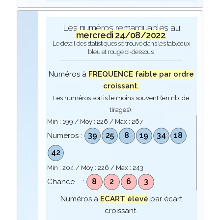
Les numéros remarquables au
mercredi 24/08/2022
.
Le détail des statistiques se trouve dans les tableaux
bleu et rouge ci-dessous.
Numéros à
FREQUENCE faible par ordre
croissant.
Les numéros sortis le moins souvent (en nb. de
tirages).
Min :
199
/ Moy :
226
/ Max :
267
39
25
8
19
34
18
Numéros :
42
Min :
204
/ Moy :
226
/ Max :
243
8
2
6
3
Chance :
Numéros à
ECART élevé
par écart
croissant.