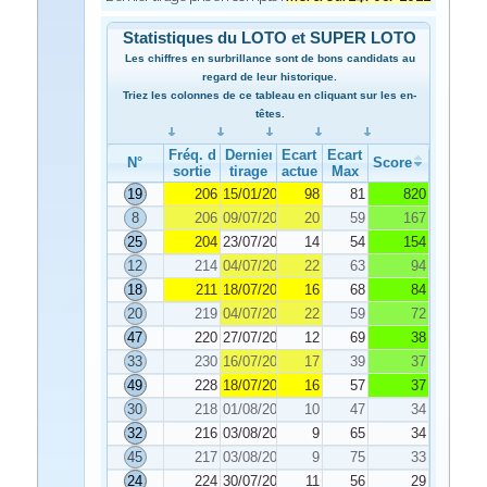
Statistiques du LOTO et SUPER LOTO
Les chiffres en surbrillance sont de bons candidats au
regard de leur historique.
Triez les colonnes de ce tableau en cliquant sur les en-
têtes.
Fréq. de
Dernier
Ecart
Ecart
N°
Score
sortie
tirage
actuel
Max
19
206
15/01/2022
98
81
820
8
206
09/07/2022
20
59
167
25
204
23/07/2022
14
54
154
12
214
04/07/2022
22
63
94
18
211
18/07/2022
16
68
84
20
219
04/07/2022
22
59
72
47
220
27/07/2022
12
69
38
33
230
16/07/2022
17
39
37
49
228
18/07/2022
16
57
37
30
218
01/08/2022
10
47
34
32
216
03/08/2022
9
65
34
45
217
03/08/2022
9
75
33
24
224
30/07/2022
11
56
29