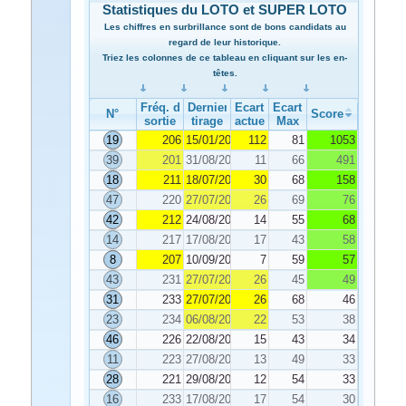
Statistiques du LOTO et SUPER LOTO
Les chiffres en surbrillance sont de bons candidats au
regard de leur historique.
Triez les colonnes de ce tableau en cliquant sur les en-
têtes.
Fréq. de
Dernier
Ecart
Ecart
N°
Score
sortie
tirage
actuel
Max
19
206
15/01/2022
112
81
1053
39
201
31/08/2022
11
66
491
18
211
18/07/2022
30
68
158
47
220
27/07/2022
26
69
76
42
212
24/08/2022
14
55
68
14
217
17/08/2022
17
43
58
8
207
10/09/2022
7
59
57
43
231
27/07/2022
26
45
49
31
233
27/07/2022
26
68
46
23
234
06/08/2022
22
53
38
46
226
22/08/2022
15
43
34
11
223
27/08/2022
13
49
33
28
221
29/08/2022
12
54
33
16
233
17/08/2022
17
54
30