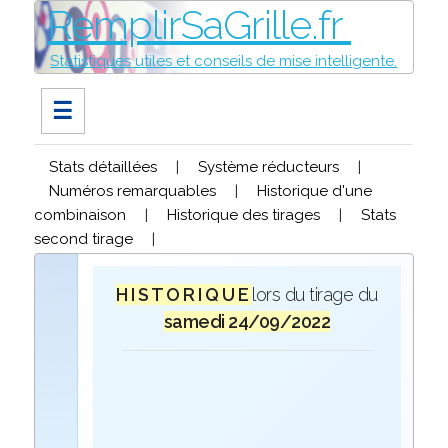
RemplirSaGrille.fr
Statistiques utiles et conseils de mise intelligente.
☰
Stats détaillées
|
Système réducteurs
|
Numéros remarquables
|
Historique d'une
combinaison
|
Historique des tirages
|
Stats
second tirage
|
H I S T O R I Q U E
lors du tirage du
samedi 24/09/2022