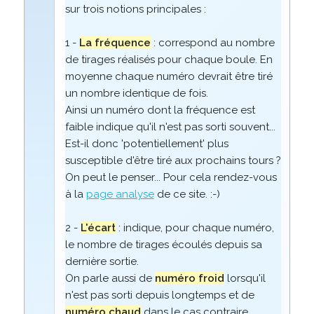
sur trois notions principales :
1 -
La fréquence
: correspond au nombre
de tirages réalisés pour chaque boule. En
moyenne chaque numéro devrait être tiré
un nombre identique de fois.
Ainsi un numéro dont la fréquence est
faible indique qu'il n'est pas sorti souvent...
Est-il donc 'potentiellement' plus
susceptible d'être tiré aux prochains tours ?
On peut le penser... Pour cela rendez-vous
à la
page analyse
de ce site. :-)
2 -
L'écart
: indique, pour chaque numéro,
le nombre de tirages écoulés depuis sa
dernière sortie.
On parle aussi de
numéro froid
lorsqu'il
n'est pas sorti depuis longtemps et de
numéro chaud
dans le cas contraire.