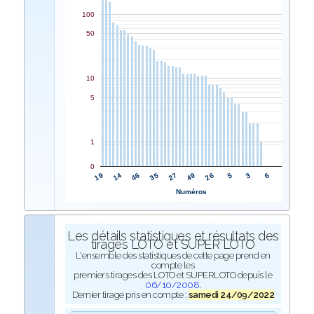
100
50
10
5
1
0
27
35
46
14
19
6
3
5
26
49
Numéros
Les détails statistiques et résultats des
tirages LOTO et SUPER LOTO
L'ensemble des statistiques de cette page prend en
compte les
premiers tirages des LOTO et SUPERLOTO depuis le
06/10/2008
.
Dernier tirage pris en compte :
samedi 24/09/2022