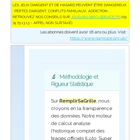
LES JEUX D’ARGENT ET DE HASARD PEUVENT ÊTRE DANGEREUX
: PERTES D’ARGENT, CONFLITS FAMILIAUX, ADDICTION...
RETROUVEZ NOS CONSEILS SUR
JOUEURS-INFO-SERVICE.FR
(09
74 75 13 13 – APPEL NON SURTAXÉ).
Les abonnés doivent avoir 18 ans ou plus. Visit :
https://www.gamcare.org.uk/
🔬
Méthodologie et
Rigueur Statistique
Sur
RemplirSaGrille
, nous
croyons en la transparence
des données. Notre moteur
de calcul analyse
l'historique complet des
tirages officiels (Loto, Super