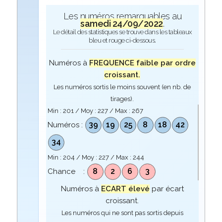
Les numéros remarquables au
samedi 24/09/2022
.
Le détail des statistiques se trouve dans les tableaux
bleu et rouge ci-dessous.
Numéros à
FREQUENCE faible par ordre
croissant.
Les numéros sortis le moins souvent (en nb. de
tirages).
Min :
201
/ Moy :
227
/ Max :
267
39
19
25
8
18
42
Numéros :
34
Min :
204
/ Moy :
227
/ Max :
244
8
2
6
3
Chance :
Numéros à
ECART élevé
par écart
croissant.
Les numéros qui ne sont pas sortis depuis