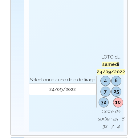
LOTO du
samedi
24/09/2022
Sélectionnez une date de tirage
4
6
7
25
32
10
Ordre de
sortie : 25 6
32 7 4