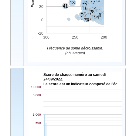
13
31
43
47
23
41
20
16
14
46
42
11
28
39
27
29
35
24
8
49
21
45
30
48
2
34
1
5
9
3
7
6
4
0
-20
300
250
200
Fréquence de sortie décroissante.
(nb. tirages)
Score de chaque numéro au samedi
24/09/2022.
Le score est un indicateur composé de l'éc…
10,000
5,000
1,000
500