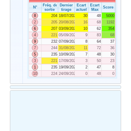
Fréq. de
Dernier
Ecart
Ecart
N°
Score
sortie
tirage
actuel
Max
8
204
18/07/2022
30
48
5000
2
205
20/08/2022
16
68
1192
6
207
03/09/2022
10
62
354
4
221
05/09/2022
9
83
68
9
232
07/09/2022
8
64
37
7
244
31/08/2022
11
72
36
5
235
10/09/2022
7
48
30
3
221
17/09/2022
3
50
23
1
235
19/09/2022
2
47
8
10
224
24/09/2022
0
48
0