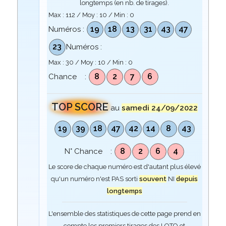
longtemps (en nb. de tirages).
Max :
112
/ Moy :
10
/ Min :
0
19
18
13
31
43
47
Numéros :
23
Numéros :
Max :
30
/ Moy :
10
/ Min :
0
8
2
7
6
Chance :
TOP SCORE
au
samedi 24/09/2022
19
39
18
47
42
14
8
43
8
2
6
4
N° Chance :
Le score de chaque numéro est d'autant plus élevé
qu'un numéro n'est PAS sorti
souvent
NI
depuis
longtemps
L'ensemble des statistiques de cette page prend en
compte les premiers tirages des LOTO et