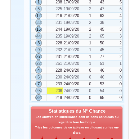
1
238
17/09/2022
3
43
5
5
225
19/09/2022
2
47
5
12
216
21/09/2022
1
63
4
33
231
19/09/2022
2
39
4
15
244
19/09/2022
2
45
3
44
235
19/09/2022
2
65
3
3
228
21/09/2022
1
50
2
9
232
21/09/2022
1
45
2
37
231
21/09/2022
1
77
2
22
261
21/09/2022
1
51
1
4
228
24/09/2022
0
46
0
6
230
24/09/2022
0
46
0
7
233
24/09/2022
0
53
0
25
206
24/09/2022
0
54
0
32
219
24/09/2022
0
65
0
Statistiques du N° Chance
Les chiffres en surbrillance sont de bons candidats au
regard de leur historique.
Triez les colonnes de ce tableau en cliquant sur les en-
têtes.