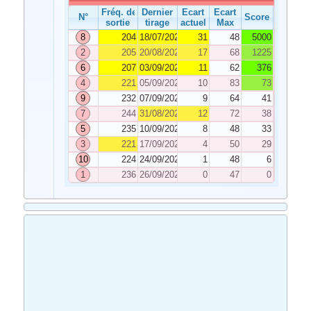
Fréq. de
Dernier
Ecart
Ecart
N°
Score
sortie
tirage
actuel
Max
8
204
18/07/2022
31
48
5000
2
205
20/08/2022
17
68
1225
6
207
03/09/2022
11
62
376
4
221
05/09/2022
10
83
73
9
232
07/09/2022
9
64
41
7
244
31/08/2022
12
72
38
5
235
10/09/2022
8
48
33
3
221
17/09/2022
4
50
29
10
224
24/09/2022
1
48
6
1
236
26/09/2022
0
47
0