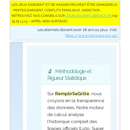
LES JEUX D’ARGENT ET DE HASARD PEUVENT ÊTRE DANGEREUX
: PERTES D’ARGENT, CONFLITS FAMILIAUX, ADDICTION...
RETROUVEZ NOS CONSEILS SUR
JOUEURS-INFO-SERVICE.FR
(09
74 75 13 13 – APPEL NON SURTAXÉ).
Les abonnés doivent avoir 18 ans ou plus. Visit :
https://www.gamcare.org.uk/
🔬
Méthodologie et
Rigueur Statistique
Sur
RemplirSaGrille
, nous
croyons en la transparence
des données. Notre moteur
de calcul analyse
l'historique complet des
tirages officiels (Loto, Super