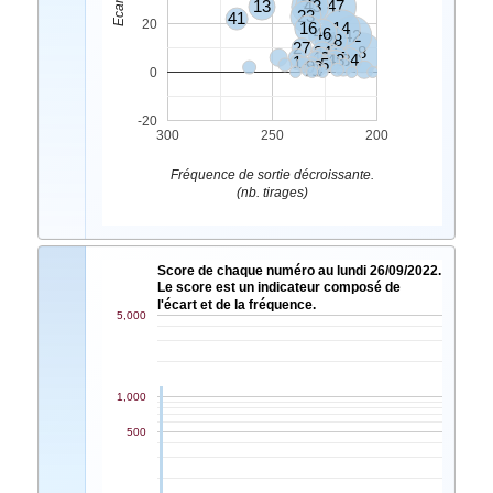
13
31
43
47
23
41
20
16
14
46
42
11
28
27
24
8
21
40
10
45
30
48
2
34
1
5
9
3
7
6
4
0
-20
300
250
200
Fréquence de sortie décroissante.
(nb. tirages)
Score de chaque numéro au lundi 26/09/2022.
Le score est un indicateur composé de
l'écart et de la fréquence.
5,000
1,000
500