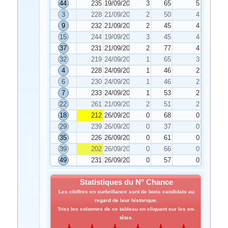
44
235
19/09/2022
3
65
5
3
228
21/09/2022
2
50
4
9
232
21/09/2022
2
45
4
15
244
19/09/2022
3
45
4
37
231
21/09/2022
2
77
4
32
219
24/09/2022
1
65
3
4
228
24/09/2022
1
46
2
6
230
24/09/2022
1
46
2
7
233
24/09/2022
1
53
2
22
261
21/09/2022
2
51
2
18
212
26/09/2022
0
68
0
29
239
26/09/2022
0
37
0
35
226
26/09/2022
0
61
0
39
202
26/09/2022
0
66
0
49
231
26/09/2022
0
57
0
Statistiques du N° Chance
Les chiffres en surbrillance sont de bons candidats au
regard de leur historique.
Triez les colonnes de ce tableau en cliquant sur les en-
têtes.