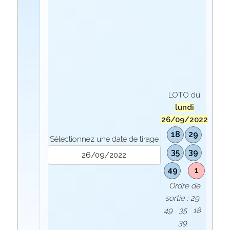
LOTO du
lundi
26/09/2022
18
29
Sélectionnez une date de tirage
35
39
49
1
Ordre de
sortie : 29
49 35 18
39