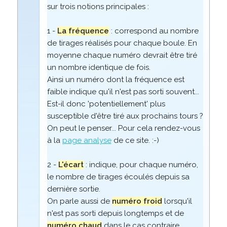
sur trois notions principales :
1 -
La fréquence
: correspond au nombre
de tirages réalisés pour chaque boule. En
moyenne chaque numéro devrait être tiré
un nombre identique de fois.
Ainsi un numéro dont la fréquence est
faible indique qu'il n'est pas sorti souvent...
Est-il donc 'potentiellement' plus
susceptible d'être tiré aux prochains tours ?
On peut le penser... Pour cela rendez-vous
à la
page analyse
de ce site. :-)
2 -
L'écart
: indique, pour chaque numéro,
le nombre de tirages écoulés depuis sa
dernière sortie.
On parle aussi de
numéro froid
lorsqu'il
n'est pas sorti depuis longtemps et de
numéro chaud
dans le cas contraire.