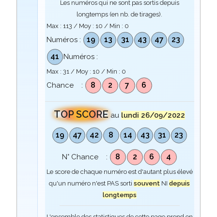
Les numéros qui ne sont pas sortis depuis
longtemps (en nb. de tirages).
Max :
113
/ Moy :
10
/ Min :
0
19
13
31
43
47
23
Numéros :
41
Numéros :
Max :
31
/ Moy :
10
/ Min :
0
8
2
7
6
Chance :
TOP SCORE
au
lundi 26/09/2022
19
47
42
8
14
43
31
23
8
2
6
4
N° Chance :
Le score de chaque numéro est d'autant plus élevé
qu'un numéro n'est PAS sorti
souvent
NI
depuis
longtemps
L'ensemble des statistiques de cette page prend en