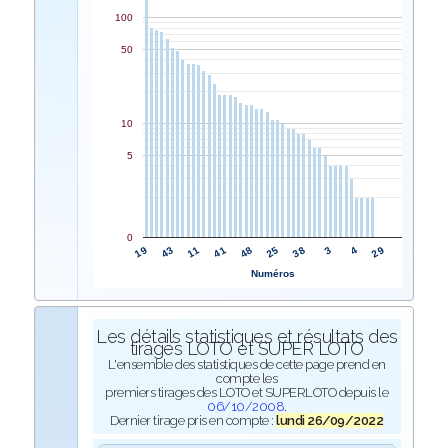
100
50
10
5
0
48
41
11
43
19
29
4
3
38
25
Numéros
Les détails statistiques et résultats des
tirages LOTO et SUPER LOTO
L'ensemble des statistiques de cette page prend en
compte les
premiers tirages des LOTO et SUPERLOTO depuis le
06/10/2008
.
Dernier tirage pris en compte :
lundi 26/09/2022