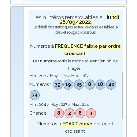
Les numéros remarquables au
lundi
26/09/2022
.
Le détail des statistiques se trouve dans les tableaux
bleu et rouge ci-dessous.
Numéros à
FREQUENCE faible par ordre
croissant.
Les numéros sortis le moins souvent (en nb. de
tirages).
Min :
202
/ Moy :
227
/ Max :
267
39
19
25
8
18
42
Numéros :
34
Min :
204
/ Moy :
227
/ Max :
244
8
2
6
3
Chance :
Numéros à
ECART élevé
par écart
croissant.