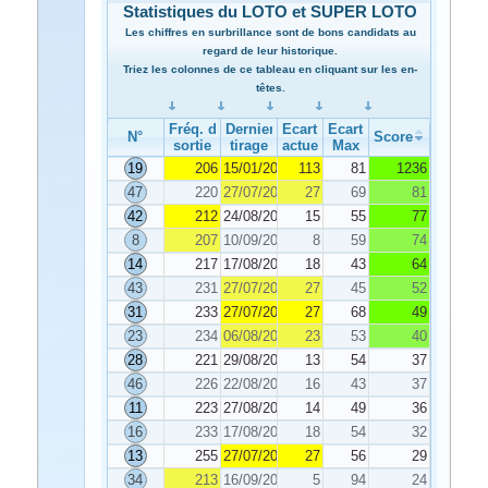
Statistiques du LOTO et SUPER LOTO
Les chiffres en surbrillance sont de bons candidats au
regard de leur historique.
Triez les colonnes de ce tableau en cliquant sur les en-
têtes.
Fréq. de
Dernier
Ecart
Ecart
N°
Score
sortie
tirage
actuel
Max
19
206
15/01/2022
113
81
1236
47
220
27/07/2022
27
69
81
42
212
24/08/2022
15
55
77
8
207
10/09/2022
8
59
74
14
217
17/08/2022
18
43
64
43
231
27/07/2022
27
45
52
31
233
27/07/2022
27
68
49
23
234
06/08/2022
23
53
40
28
221
29/08/2022
13
54
37
46
226
22/08/2022
16
43
37
11
223
27/08/2022
14
49
36
16
233
17/08/2022
18
54
32
13
255
27/07/2022
27
56
29
34
213
16/09/2022
5
94
24