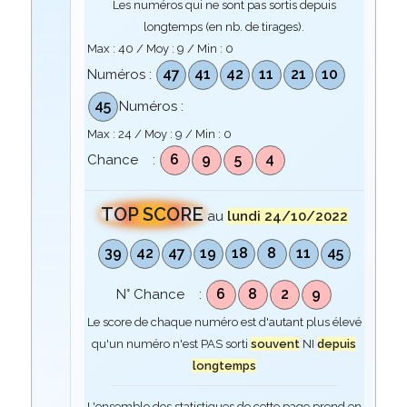
Les numéros qui ne sont pas sortis depuis
longtemps (en nb. de tirages).
Max :
40
/ Moy :
9
/ Min :
0
47
41
42
11
21
10
Numéros :
45
Numéros :
Max :
24
/ Moy :
9
/ Min :
0
6
9
5
4
Chance :
TOP SCORE
au
lundi 24/10/2022
39
42
47
19
18
8
11
45
6
8
2
9
N° Chance :
Le score de chaque numéro est d'autant plus élevé
qu'un numéro n'est PAS sorti
souvent
NI
depuis
longtemps
L'ensemble des statistiques de cette page prend en