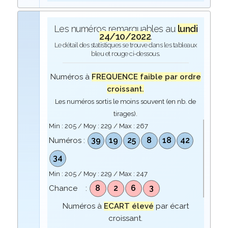
Les numéros remarquables au
lundi
24/10/2022
.
Le détail des statistiques se trouve dans les tableaux
bleu et rouge ci-dessous.
Numéros à
FREQUENCE faible par ordre
croissant.
Les numéros sortis le moins souvent (en nb. de
tirages).
Min :
205
/ Moy :
229
/ Max :
267
39
19
25
8
18
42
Numéros :
34
Min :
205
/ Moy :
229
/ Max :
247
8
2
6
3
Chance :
Numéros à
ECART élevé
par écart
croissant.