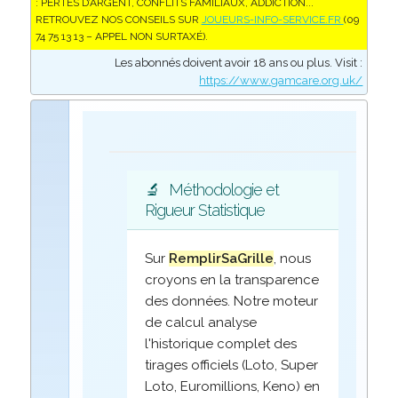
: PERTES D’ARGENT, CONFLITS FAMILIAUX, ADDICTION...
RETROUVEZ NOS CONSEILS SUR
JOUEURS-INFO-SERVICE.FR
(09
74 75 13 13 – APPEL NON SURTAXÉ).
Les abonnés doivent avoir 18 ans ou plus. Visit :
https://www.gamcare.org.uk/
🔬
Méthodologie et
Rigueur Statistique
Sur
RemplirSaGrille
, nous
croyons en la transparence
des données. Notre moteur
de calcul analyse
l'historique complet des
tirages officiels (Loto, Super
Loto, Euromillions, Keno) en