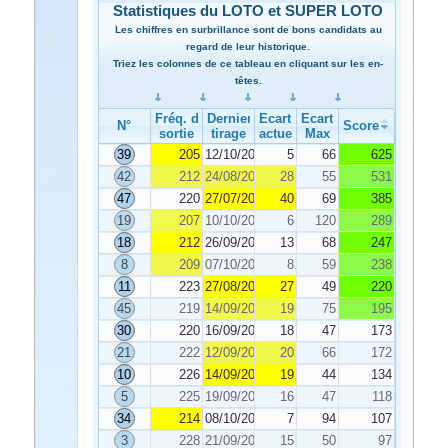
Statistiques du LOTO et SUPER LOTO
Les chiffres en surbrillance sont de bons candidats au
regard de leur historique.
Triez les colonnes de ce tableau en cliquant sur les en-
têtes.
Fréq. de
Dernier
Ecart
Ecart
N°
Score
sortie
tirage
actuel
Max
39
205
12/10/2022
5
66
625
42
212
24/08/2022
28
55
531
47
220
27/07/2022
40
69
385
19
207
10/10/2022
6
120
289
18
212
26/09/2022
13
68
247
8
209
07/10/2022
8
59
238
11
223
27/08/2022
27
49
220
45
219
14/09/2022
19
75
195
30
220
16/09/2022
18
47
173
21
222
12/09/2022
20
66
172
10
226
14/09/2022
19
44
134
5
225
19/09/2022
16
47
118
34
214
08/10/2022
7
94
107
3
228
21/09/2022
15
50
97