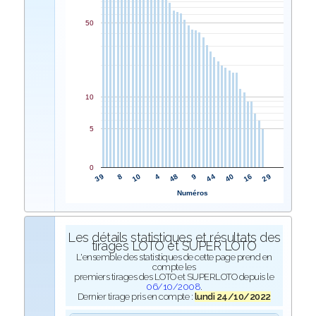
50
10
5
0
48
4
10
8
39
29
16
40
44
9
Numéros
Les détails statistiques et résultats des
tirages LOTO et SUPER LOTO
L'ensemble des statistiques de cette page prend en
compte les
premiers tirages des LOTO et SUPERLOTO depuis le
06/10/2008
.
Dernier tirage pris en compte :
lundi 24/10/2022