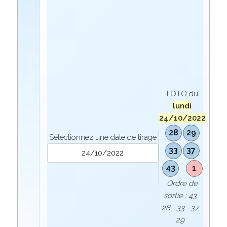
LOTO du
lundi
24/10/2022
28
29
Sélectionnez une date de tirage
33
37
43
1
Ordre de
sortie : 43
28 33 37
29