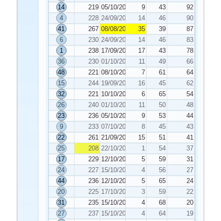
14
219
05/10/2022
9
43
92
4
228
24/09/2022
14
46
90
41
267
08/08/2022
35
39
87
6
230
24/09/2022
14
46
83
1
238
17/09/2022
17
43
78
36
230
01/10/2022
11
49
66
48
221
08/10/2022
7
61
64
15
244
19/09/2022
16
45
62
32
221
10/10/2022
6
65
54
26
240
01/10/2022
11
50
48
23
236
05/10/2022
9
53
44
9
233
07/10/2022
8
45
43
22
261
21/09/2022
15
51
41
25
208
22/10/2022
1
54
37
17
229
12/10/2022
5
59
31
24
227
15/10/2022
4
56
27
44
236
12/10/2022
5
65
24
20
225
17/10/2022
3
59
22
31
235
15/10/2022
4
68
20
27
237
15/10/2022
4
64
19