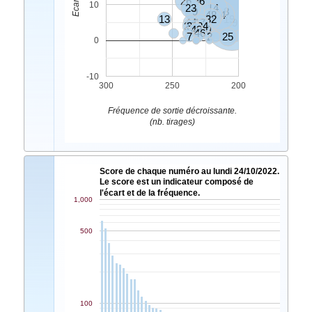
26
36
10
23
14
9
8
48
34
13
32
19
44
17
39
27
31
24
40
49
20
46
7
2
25
0
-10
300
250
200
Fréquence de sortie décroissante.
(nb. tirages)
Score de chaque numéro au lundi 24/10/2022.
Le score est un indicateur composé de
l'écart et de la fréquence.
1,000
500
100