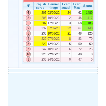
Fréq. de
Dernier
Ecart
Ecart
N°
Score
sortie
tirage
actuel
Max
6
207
03/09/2022
24
62
1489
8
205
19/10/2022
2
48
417
2
207
17/10/2022
3
68
186
9
232
07/09/2022
22
64
140
5
235
10/09/2022
21
48
120
4
222
07/10/2022
8
83
79
3
222
12/10/2022
5
50
50
7
247
10/10/2022
6
72
25
10
226
22/10/2022
1
48
8
1
239
24/10/2022
0
47
0