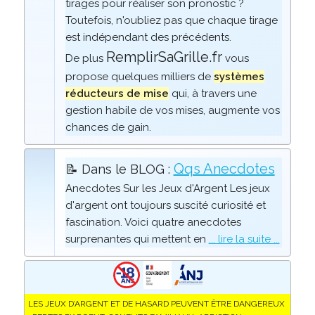
tirages pour réaliser son pronostic ?
Toutefois, n'oubliez pas que chaque tirage
est indépendant des précédents.
RemplirSaGrille.fr
De plus
vous
propose quelques milliers de
systèmes
réducteurs de mise
qui, à travers une
gestion habile de vos mises, augmente vos
chances de gain.
Qqs Anecdotes
📝 Dans le BLOG :
Anecdotes Sur les Jeux d'Argent Les jeux
d'argent ont toujours suscité curiosité et
fascination. Voici quatre anecdotes
surprenantes qui mettent en
... lire la suite ...
LES JEUX D’ARGENT ET DE HASARD PEUVENT ÊTRE DANGEREUX