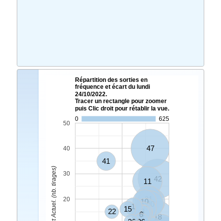
Répartition des sorties en
fréquence et écart du lundi
24/10/2022.
Tracer un rectangle pour zoomer
puis Clic droit pour rétablir la vue.
0
625
50
47
40
41
Ecart Actuel. (nb. tirages)
30
42
11
21
20
10
45
30
1
15
5
22
3
6
4
18