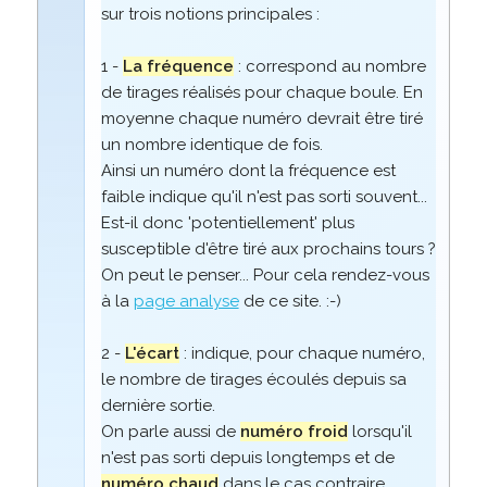
sur trois notions principales :
1 -
La fréquence
: correspond au nombre
de tirages réalisés pour chaque boule. En
moyenne chaque numéro devrait être tiré
un nombre identique de fois.
Ainsi un numéro dont la fréquence est
faible indique qu'il n'est pas sorti souvent...
Est-il donc 'potentiellement' plus
susceptible d'être tiré aux prochains tours ?
On peut le penser... Pour cela rendez-vous
à la
page analyse
de ce site. :-)
2 -
L'écart
: indique, pour chaque numéro,
le nombre de tirages écoulés depuis sa
dernière sortie.
On parle aussi de
numéro froid
lorsqu'il
n'est pas sorti depuis longtemps et de
numéro chaud
dans le cas contraire.