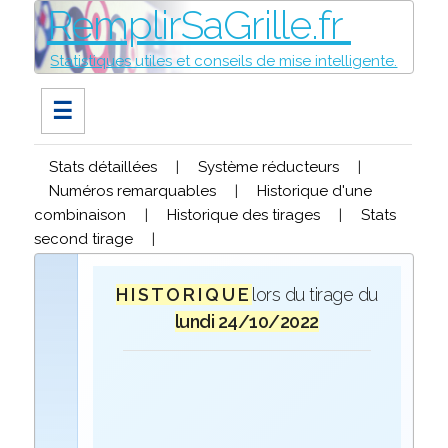
RemplirSaGrille.fr
Statistiques utiles et conseils de mise intelligente.
☰
Stats détaillées
|
Système réducteurs
|
Numéros remarquables
|
Historique d'une
combinaison
|
Historique des tirages
|
Stats
second tirage
|
H I S T O R I Q U E
lors du tirage du
lundi 24/10/2022