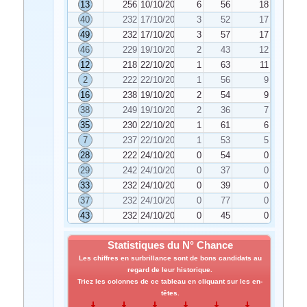
13
256
10/10/2022
6
56
18
40
232
17/10/2022
3
52
17
49
232
17/10/2022
3
57
17
46
229
19/10/2022
2
43
12
12
218
22/10/2022
1
63
11
2
222
22/10/2022
1
56
9
16
238
19/10/2022
2
54
9
38
249
19/10/2022
2
36
7
35
230
22/10/2022
1
61
6
7
237
22/10/2022
1
53
5
28
222
24/10/2022
0
54
0
29
242
24/10/2022
0
37
0
33
232
24/10/2022
0
39
0
37
232
24/10/2022
0
77
0
43
232
24/10/2022
0
45
0
Statistiques du N° Chance
Les chiffres en surbrillance sont de bons candidats au
regard de leur historique.
Triez les colonnes de ce tableau en cliquant sur les en-
têtes.