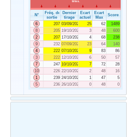
têtes.
Fréq. de
Dernier
Ecart
Ecart
N°
Score
sortie
tirage
actuel
Max
6
207
03/09/2022
25
62
1489
8
205
19/10/2022
3
48
600
2
207
17/10/2022
4
68
238
9
232
07/09/2022
23
64
140
4
222
07/10/2022
9
83
86
3
222
12/10/2022
6
50
57
7
247
10/10/2022
7
72
28
10
226
22/10/2022
2
48
16
1
239
24/10/2022
1
47
5
5
236
26/10/2022
0
48
0