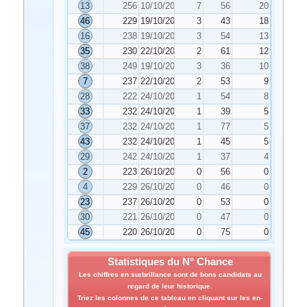
13
256
10/10/2022
7
56
20
46
229
19/10/2022
3
43
18
16
238
19/10/2022
3
54
13
35
230
22/10/2022
2
61
12
38
249
19/10/2022
3
36
10
7
237
22/10/2022
2
53
9
28
222
24/10/2022
1
54
8
33
232
24/10/2022
1
39
5
37
232
24/10/2022
1
77
5
43
232
24/10/2022
1
45
5
29
242
24/10/2022
1
37
4
2
223
26/10/2022
0
56
0
4
229
26/10/2022
0
46
0
23
237
26/10/2022
0
53
0
30
221
26/10/2022
0
47
0
45
220
26/10/2022
0
75
0
Statistiques du N° Chance
Les chiffres en surbrillance sont de bons candidats au
regard de leur historique.
Triez les colonnes de ce tableau en cliquant sur les en-