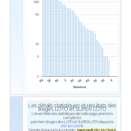
100
50
10
5
0
32
1
34
18
39
4
33
16
40
24
Numéros
Les détails statistiques et résultats des
tirages LOTO et SUPER LOTO
L'ensemble des statistiques de cette page prend en
compte les
premiers tirages des LOTO et SUPERLOTO depuis le
06/10/2008
.
Dernier tirage pris en compte :
mercredi 26/10/2022