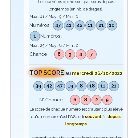
Les numéros qui ne sont pas sortis depuis
longtemps (en nb. de tirages).
Max :
41
/ Moy :
9
/ Min :
0
47
41
42
11
21
10
Numéros :
1
Numéros :
Max :
25
/ Moy :
8
/ Min :
0
6
9
4
7
Chance :
TOP SCORE
au
mercredi 26/10/2022
39
42
47
19
8
18
11
21
6
8
2
9
N° Chance :
Le score de chaque numéro est d'autant plus élevé
qu'un numéro n'est PAS sorti
souvent
NI
depuis
longtemps
L'ensemble des statistiques de cette page prend en