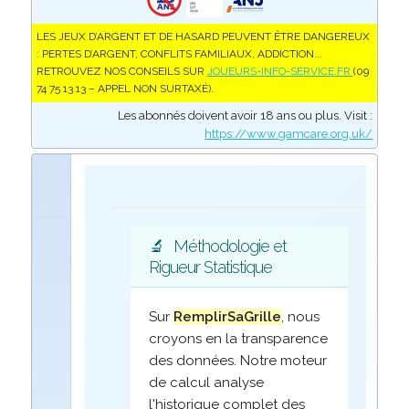
LES JEUX D’ARGENT ET DE HASARD PEUVENT ÊTRE DANGEREUX
: PERTES D’ARGENT, CONFLITS FAMILIAUX, ADDICTION...
RETROUVEZ NOS CONSEILS SUR
JOUEURS-INFO-SERVICE.FR
(09
74 75 13 13 – APPEL NON SURTAXÉ).
Les abonnés doivent avoir 18 ans ou plus. Visit :
https://www.gamcare.org.uk/
🔬
Méthodologie et
Rigueur Statistique
Sur
RemplirSaGrille
, nous
croyons en la transparence
des données. Notre moteur
de calcul analyse
l'historique complet des