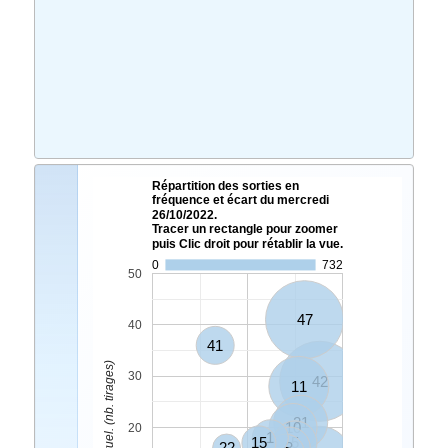
Répartition des sorties en
fréquence et écart du mercredi
26/10/2022.
Tracer un rectangle pour zoomer
puis Clic droit pour rétablir la vue.
0
732
50
47
40
41
Ecart Actuel. (nb. tirages)
30
42
11
21
10
20
1
15
5
22
3