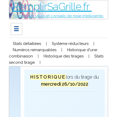
RemplirSaGrille.fr
Statistiques utiles et conseils de mise intelligente.
☰
Stats détaillées
|
Système réducteurs
|
Numéros remarquables
|
Historique d'une
combinaison
|
Historique des tirages
|
Stats
second tirage
|
H I S T O R I Q U E
lors du tirage du
mercredi 26/10/2022