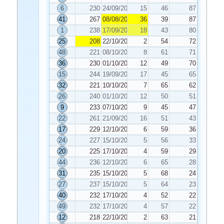
6
230
24/09/2022
15
46
87
41
267
08/08/2022
36
39
87
1
238
17/09/2022
18
43
80
25
208
22/10/2022
2
54
72
48
221
08/10/2022
8
61
71
36
230
01/10/2022
12
49
70
15
244
19/09/2022
17
45
65
32
221
10/10/2022
7
65
62
26
240
01/10/2022
12
50
51
9
233
07/10/2022
9
45
47
22
261
21/09/2022
16
51
43
17
229
12/10/2022
6
59
36
24
227
15/10/2022
5
56
33
20
225
17/10/2022
4
59
29
44
236
12/10/2022
6
65
28
31
235
15/10/2022
5
68
24
27
237
15/10/2022
5
64
23
40
232
17/10/2022
4
52
22
49
232
17/10/2022
4
57
22
12
218
22/10/2022
2
63
21