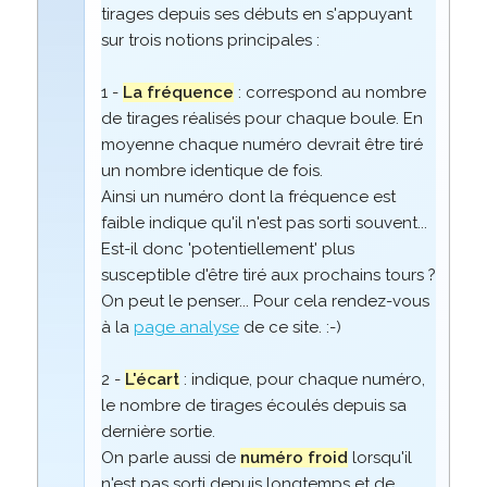
tirages depuis ses débuts en s'appuyant
sur trois notions principales :
1 -
La fréquence
: correspond au nombre
de tirages réalisés pour chaque boule. En
moyenne chaque numéro devrait être tiré
un nombre identique de fois.
Ainsi un numéro dont la fréquence est
faible indique qu'il n'est pas sorti souvent...
Est-il donc 'potentiellement' plus
susceptible d'être tiré aux prochains tours ?
On peut le penser... Pour cela rendez-vous
à la
page analyse
de ce site. :-)
2 -
L'écart
: indique, pour chaque numéro,
le nombre de tirages écoulés depuis sa
dernière sortie.
On parle aussi de
numéro froid
lorsqu'il
n'est pas sorti depuis longtemps et de