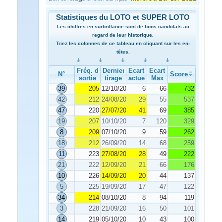
Statistiques du LOTO et SUPER LOTO
Les chiffres en surbrillance sont de bons candidats au
regard de leur historique.
Triez les colonnes de ce tableau en cliquant sur les en-
têtes.
Fréq. de
Dernier
Ecart
Ecart
N°
Score
sortie
tirage
actuel
Max
39
205
12/10/2022
6
66
732
42
212
24/08/2022
29
55
537
47
220
27/07/2022
41
69
385
19
207
10/10/2022
7
120
329
8
209
07/10/2022
9
59
262
18
212
26/09/2022
14
68
259
11
223
27/08/2022
28
49
222
21
222
12/09/2022
21
66
176
10
226
14/09/2022
20
44
137
5
225
19/09/2022
17
47
122
34
214
08/10/2022
8
94
119
3
228
21/09/2022
16
50
101
14
219
05/10/2022
10
43
100