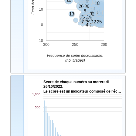
6
18
26
36
14
10
9
8
48
34
13
32
19
44
17
39
27
31
24
40
49
20
16
46
7
35
12
25
4
2
0
-10
300
250
200
Fréquence de sortie décroissante.
(nb. tirages)
Score de chaque numéro au mercredi
26/10/2022.
Le score est un indicateur composé de l'éc…
1,000
500