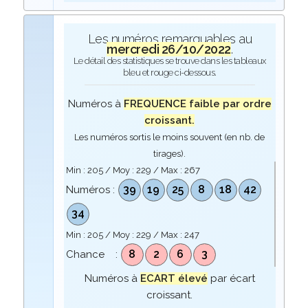
Les numéros remarquables au
mercredi 26/10/2022
.
Le détail des statistiques se trouve dans les tableaux
bleu et rouge ci-dessous.
Numéros à
FREQUENCE faible par ordre
croissant.
Les numéros sortis le moins souvent (en nb. de
tirages).
Min :
205
/ Moy :
229
/ Max :
267
39
19
25
8
18
42
Numéros :
34
Min :
205
/ Moy :
229
/ Max :
247
8
2
6
3
Chance :
Numéros à
ECART élevé
par écart
croissant.