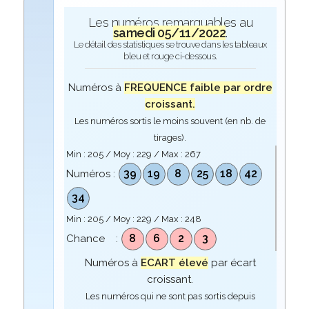
Les numéros remarquables au
samedi 05/11/2022
.
Le détail des statistiques se trouve dans les tableaux
bleu et rouge ci-dessous.
Numéros à
FREQUENCE faible par ordre
croissant.
Les numéros sortis le moins souvent (en nb. de
tirages).
Min :
205
/ Moy :
229
/ Max :
267
39
19
8
25
18
42
Numéros :
34
Min :
205
/ Moy :
229
/ Max :
248
8
6
2
3
Chance :
Numéros à
ECART élevé
par écart
croissant.
Les numéros qui ne sont pas sortis depuis