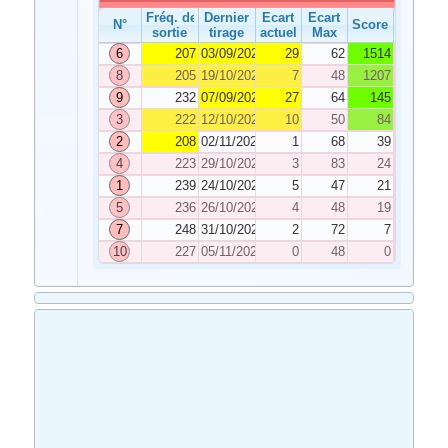
Fréq. de
Dernier
Ecart
Ecart
N°
Score
sortie
tirage
actuel
Max
6
207
03/09/2022
29
62
1514
8
205
19/10/2022
7
48
1207
9
232
07/09/2022
27
64
145
3
222
12/10/2022
10
50
84
2
208
02/11/2022
1
68
39
4
223
29/10/2022
3
83
24
1
239
24/10/2022
5
47
21
5
236
26/10/2022
4
48
19
7
248
31/10/2022
2
72
7
10
227
05/11/2022
0
48
0