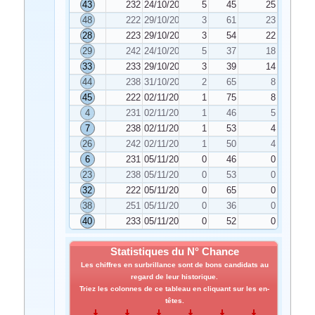
43
232
24/10/2022
5
45
25
48
222
29/10/2022
3
61
23
28
223
29/10/2022
3
54
22
29
242
24/10/2022
5
37
18
33
233
29/10/2022
3
39
14
44
238
31/10/2022
2
65
8
45
222
02/11/2022
1
75
8
4
231
02/11/2022
1
46
5
7
238
02/11/2022
1
53
4
26
242
02/11/2022
1
50
4
6
231
05/11/2022
0
46
0
23
238
05/11/2022
0
53
0
32
222
05/11/2022
0
65
0
38
251
05/11/2022
0
36
0
40
233
05/11/2022
0
52
0
Statistiques du N° Chance
Les chiffres en surbrillance sont de bons candidats au
regard de leur historique.
Triez les colonnes de ce tableau en cliquant sur les en-
têtes.