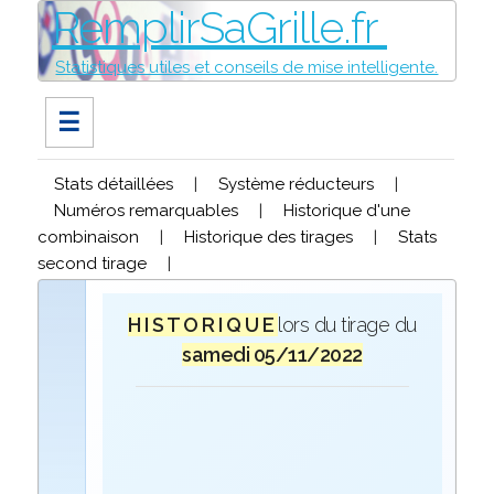
RemplirSaGrille.fr
Statistiques utiles et conseils de mise intelligente.
☰
Stats détaillées
|
Système réducteurs
|
Numéros remarquables
|
Historique d'une
combinaison
|
Historique des tirages
|
Stats
second tirage
|
H I S T O R I Q U E
lors du tirage du
samedi 05/11/2022