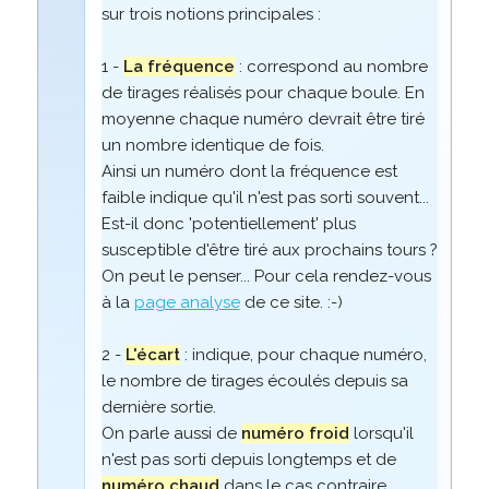
sur trois notions principales :
1 -
La fréquence
: correspond au nombre
de tirages réalisés pour chaque boule. En
moyenne chaque numéro devrait être tiré
un nombre identique de fois.
Ainsi un numéro dont la fréquence est
faible indique qu'il n'est pas sorti souvent...
Est-il donc 'potentiellement' plus
susceptible d'être tiré aux prochains tours ?
On peut le penser... Pour cela rendez-vous
à la
page analyse
de ce site. :-)
2 -
L'écart
: indique, pour chaque numéro,
le nombre de tirages écoulés depuis sa
dernière sortie.
On parle aussi de
numéro froid
lorsqu'il
n'est pas sorti depuis longtemps et de
numéro chaud
dans le cas contraire.