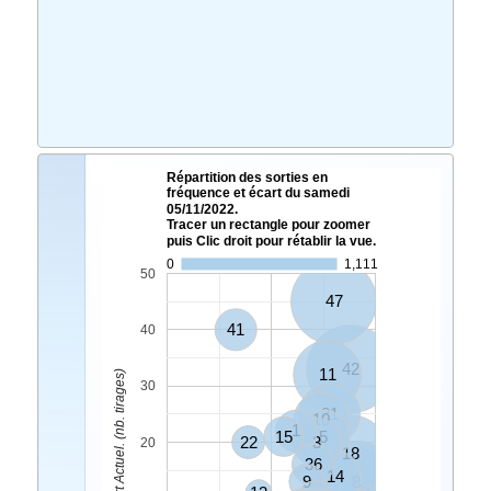
Répartition des sorties en
fréquence et écart du samedi
05/11/2022.
Tracer un rectangle pour zoomer
puis Clic droit pour rétablir la vue.
0
1,111
50
47
41
40
42
11
Ecart Actuel. (nb. tirages)
30
21
10
1
15
5
22
3
20
18
36
14
9
8