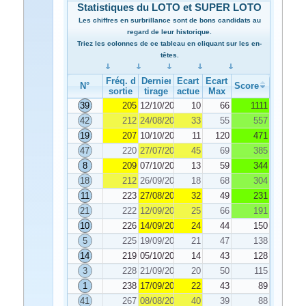
Statistiques du LOTO et SUPER LOTO
Les chiffres en surbrillance sont de bons candidats au
regard de leur historique.
Triez les colonnes de ce tableau en cliquant sur les en-
têtes.
Fréq. de
Dernier
Ecart
Ecart
N°
Score
sortie
tirage
actuel
Max
39
205
12/10/2022
10
66
1111
42
212
24/08/2022
33
55
557
19
207
10/10/2022
11
120
471
47
220
27/07/2022
45
69
385
8
209
07/10/2022
13
59
344
18
212
26/09/2022
18
68
304
11
223
27/08/2022
32
49
231
21
222
12/09/2022
25
66
191
10
226
14/09/2022
24
44
150
5
225
19/09/2022
21
47
138
14
219
05/10/2022
14
43
128
3
228
21/09/2022
20
50
115
1
238
17/09/2022
22
43
89
41
267
08/08/2022
40
39
88