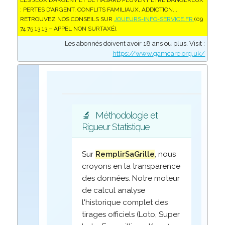
LES JEUX D’ARGENT ET DE HASARD PEUVENT ÊTRE DANGEREUX
: PERTES D’ARGENT, CONFLITS FAMILIAUX, ADDICTION...
RETROUVEZ NOS CONSEILS SUR
JOUEURS-INFO-SERVICE.FR
(09
74 75 13 13 – APPEL NON SURTAXÉ).
Les abonnés doivent avoir 18 ans ou plus. Visit :
https://www.gamcare.org.uk/
🔬
Méthodologie et
Rigueur Statistique
Sur
RemplirSaGrille
, nous
croyons en la transparence
des données. Notre moteur
de calcul analyse
l'historique complet des
tirages officiels (Loto, Super