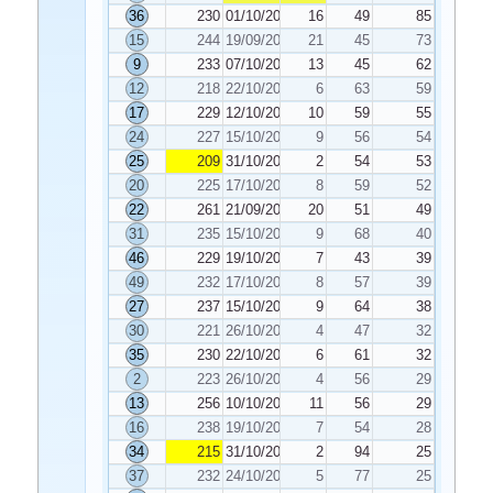
36
230
01/10/2022
16
49
85
15
244
19/09/2022
21
45
73
9
233
07/10/2022
13
45
62
12
218
22/10/2022
6
63
59
17
229
12/10/2022
10
59
55
24
227
15/10/2022
9
56
54
25
209
31/10/2022
2
54
53
20
225
17/10/2022
8
59
52
22
261
21/09/2022
20
51
49
31
235
15/10/2022
9
68
40
46
229
19/10/2022
7
43
39
49
232
17/10/2022
8
57
39
27
237
15/10/2022
9
64
38
30
221
26/10/2022
4
47
32
35
230
22/10/2022
6
61
32
2
223
26/10/2022
4
56
29
13
256
10/10/2022
11
56
29
16
238
19/10/2022
7
54
28
34
215
31/10/2022
2
94
25
37
232
24/10/2022
5
77
25