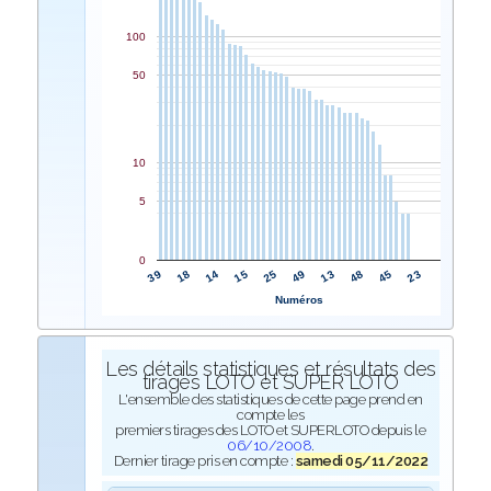
100
50
10
5
0
25
15
14
18
39
23
45
48
13
49
Numéros
Les détails statistiques et résultats des
tirages LOTO et SUPER LOTO
L'ensemble des statistiques de cette page prend en
compte les
premiers tirages des LOTO et SUPERLOTO depuis le
06/10/2008
.
Dernier tirage pris en compte :
samedi 05/11/2022