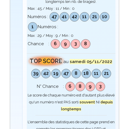
longtemps (en nb. de tirages).
Max :
45
/ Moy :
11
/ Min :
0
47
41
42
11
21
10
Numéros :
1
Numéros :
Max :
29
/ Moy :
9
/ Min :
0
6
9
3
8
Chance :
TOP SCORE
au
samedi 05/11/2022
39
42
19
47
8
18
11
21
6
8
9
3
N° Chance :
Le score de chaque numéro est d'autant plus élevé
qu'un numéro n'est PAS sorti
souvent
NI
depuis
longtemps
L'ensemble des statistiques de cette page prend en
compte les premiers tirages des LOTO et