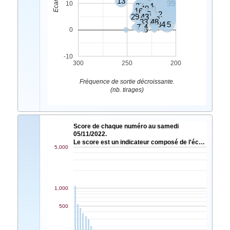
13
19
17
39
10
27
31
24
49
20
16
46
35
12
29
37
43
30
2
33
28
48
34
25
7
4
6
0
-10
300
250
200
Fréquence de sortie décroissante.
(nb. tirages)
Score de chaque numéro au samedi
05/11/2022.
Le score est un indicateur composé de l'éc…
5,000
1,000
500