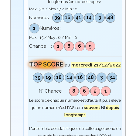
longtemps (en nb. de tirages).
Max :
30
/ Moy :
7
/ Min :
0
39
16
41
14
3
48
Numéros :
1
Numéros :
Max :
15
/ Moy :
6
/ Min :
0
1
8
6
9
Chance :
TOP SCORE
au
mercredi 21/12/2022
39
19
18
14
16
48
3
34
8
6
2
1
N° Chance :
Le score de chaque numéro est d'autant plus élevé
qu'un numéro n'est PAS sorti
souvent
NI
depuis
longtemps
L'ensemble des statistiques de cette page prend en
compte les premiers tirages des LOTO et