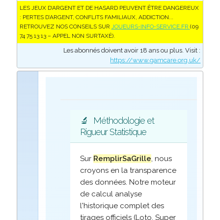
LES JEUX D’ARGENT ET DE HASARD PEUVENT ÊTRE DANGEREUX
: PERTES D’ARGENT, CONFLITS FAMILIAUX, ADDICTION...
RETROUVEZ NOS CONSEILS SUR
JOUEURS-INFO-SERVICE.FR
(09
74 75 13 13 – APPEL NON SURTAXÉ).
Les abonnés doivent avoir 18 ans ou plus. Visit :
https://www.gamcare.org.uk/
🔬
Méthodologie et
Rigueur Statistique
Sur
RemplirSaGrille
, nous
croyons en la transparence
des données. Notre moteur
de calcul analyse
l'historique complet des
tirages officiels (Loto, Super