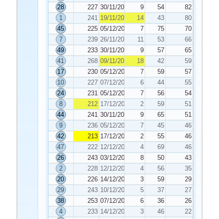
28
227
30/11/2022
9
54
82
1
241
19/11/2022
14
43
80
45
225
05/12/2022
7
75
70
7
239
26/11/2022
11
53
66
49
233
30/11/2022
9
57
65
41
268
09/11/2022
18
42
59
17
230
05/12/2022
7
59
57
10
227
07/12/2022
6
44
55
24
231
05/12/2022
7
56
54
8
212
17/12/2022
2
59
51
44
241
30/11/2022
9
65
51
9
236
05/12/2022
7
45
46
42
213
17/12/2022
2
55
46
47
222
12/12/2022
4
69
46
26
243
03/12/2022
8
50
43
2
228
12/12/2022
4
56
35
20
226
14/12/2022
3
59
29
29
243
10/12/2022
5
37
27
38
253
07/12/2022
6
36
26
4
233
14/12/2022
3
46
22