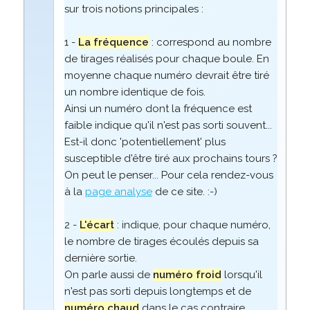
sur trois notions principales :
1 -
La fréquence
: correspond au nombre
de tirages réalisés pour chaque boule. En
moyenne chaque numéro devrait être tiré
un nombre identique de fois.
Ainsi un numéro dont la fréquence est
faible indique qu'il n'est pas sorti souvent...
Est-il donc 'potentiellement' plus
susceptible d'être tiré aux prochains tours ?
On peut le penser... Pour cela rendez-vous
à la
page analyse
de ce site. :-)
2 -
L'écart
: indique, pour chaque numéro,
le nombre de tirages écoulés depuis sa
dernière sortie.
On parle aussi de
numéro froid
lorsqu'il
n'est pas sorti depuis longtemps et de
numéro chaud
dans le cas contraire.