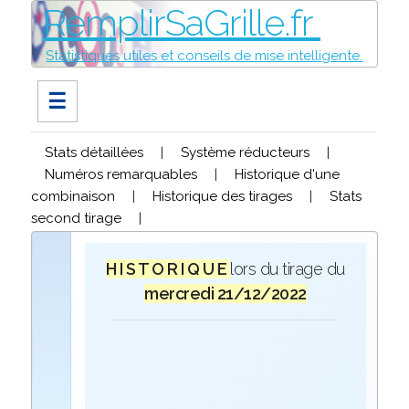
RemplirSaGrille.fr
Statistiques utiles et conseils de mise intelligente.
☰
Stats détaillées
|
Système réducteurs
|
Numéros remarquables
|
Historique d'une
combinaison
|
Historique des tirages
|
Stats
second tirage
|
H I S T O R I Q U E
lors du tirage du
mercredi 21/12/2022