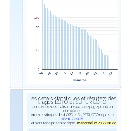
100
50
10
0
17
1
30
48
39
12
6
13
20
9
Numéros
Les détails statistiques et résultats des
tirages LOTO et SUPER LOTO
L'ensemble des statistiques de cette page prend en
compte les
premiers tirages des LOTO et SUPERLOTO depuis le
06/10/2008
.
Dernier tirage pris en compte :
mercredi 21/12/2022