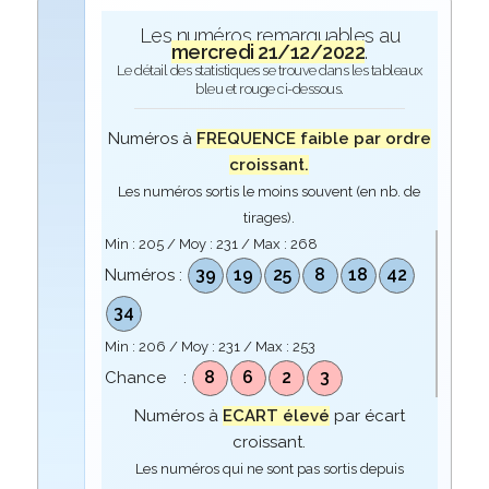
Les numéros remarquables au
mercredi 21/12/2022
.
Le détail des statistiques se trouve dans les tableaux
bleu et rouge ci-dessous.
Numéros à
FREQUENCE faible par ordre
croissant.
Les numéros sortis le moins souvent (en nb. de
tirages).
Min :
205
/ Moy :
231
/ Max :
268
39
19
25
8
18
42
Numéros :
34
Min :
206
/ Moy :
231
/ Max :
253
8
6
2
3
Chance :
Numéros à
ECART élevé
par écart
croissant.
Les numéros qui ne sont pas sortis depuis