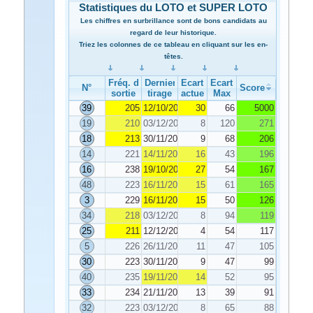
Statistiques du LOTO et SUPER LOTO
Les chiffres en surbrillance sont de bons candidats au
regard de leur historique.
Triez les colonnes de ce tableau en cliquant sur les en-
têtes.
Fréq. de
Dernier
Ecart
Ecart
N°
Score
sortie
tirage
actuel
Max
39
205
12/10/2022
30
66
5000
19
210
03/12/2022
8
120
271
18
213
30/11/2022
9
68
206
14
221
14/11/2022
16
43
196
16
238
19/10/2022
27
54
167
48
223
16/11/2022
15
61
165
3
229
16/11/2022
15
50
126
34
218
03/12/2022
8
94
119
25
211
12/12/2022
4
54
117
5
226
26/11/2022
11
47
105
30
223
30/11/2022
9
47
99
40
235
19/11/2022
14
52
95
33
234
21/11/2022
13
39
91
32
223
03/12/2022
8
65
88