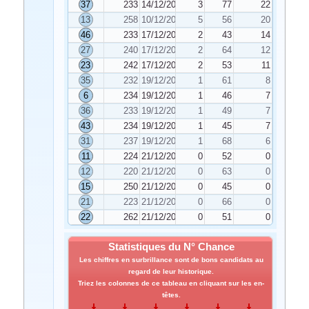
37
233
14/12/2022
3
77
22
13
258
10/12/2022
5
56
20
46
233
17/12/2022
2
43
14
27
240
17/12/2022
2
64
12
23
242
17/12/2022
2
53
11
35
232
19/12/2022
1
61
8
6
234
19/12/2022
1
46
7
36
233
19/12/2022
1
49
7
43
234
19/12/2022
1
45
7
31
237
19/12/2022
1
68
6
11
224
21/12/2022
0
52
0
12
220
21/12/2022
0
63
0
15
250
21/12/2022
0
45
0
21
223
21/12/2022
0
66
0
22
262
21/12/2022
0
51
0
Statistiques du N° Chance
Les chiffres en surbrillance sont de bons candidats au
regard de leur historique.
Triez les colonnes de ce tableau en cliquant sur les en-
têtes.