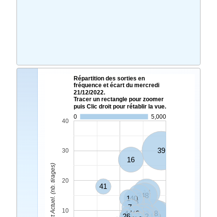
Répartition des sorties en
fréquence et écart du mercredi
21/12/2022.
Tracer un rectangle pour zoomer
puis Clic droit pour rétablir la vue.
0
5,000
40
39
30
16
Ecart Actuel. (nb. tirages)
20
41
14
3
48
1
40
33
7
5
10
44
49
28
30
18
26
32
34
19