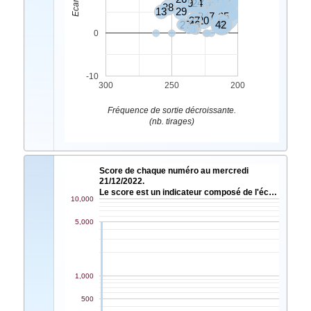
9
24
17
45
38
10
13
29
2
47
25
37
4
20
27
46
42
8
6
0
-10
300
250
200
Fréquence de sortie décroissante.
(nb. tirages)
Score de chaque numéro au mercredi
21/12/2022.
Le score est un indicateur composé de l'éc…
10,000
5,000
1,000
500