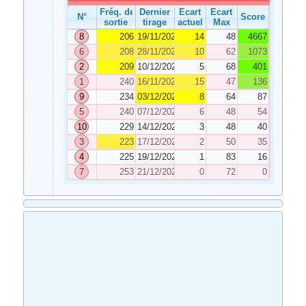
Fréq. de
Dernier
Ecart
Ecart
N°
Score
sortie
tirage
actuel
Max
8
206
19/11/2022
14
48
4667
6
208
28/11/2022
10
62
1073
2
209
10/12/2022
5
68
401
1
240
16/11/2022
15
47
136
9
234
03/12/2022
8
64
87
5
240
07/12/2022
6
48
54
10
229
14/12/2022
3
48
40
3
223
17/12/2022
2
50
35
4
225
19/12/2022
1
83
16
7
253
21/12/2022
0
72
0