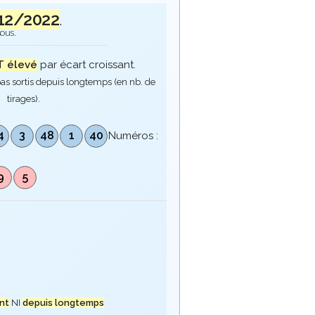
12/2022
.
sous.
 élevé
par écart croissant.
as sortis depuis longtemps (en nb. de
tirages).
4
3
48
1
40
Numéros :
9
5
nt
NI
depuis longtemps