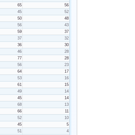
65
56
45
52
50
48
56
43
59
37
37
32
36
30
46
28
77
28
56
23
64
17
53
16
61
15
49
14
45
14
68
13
66
11
52
10
45
5
51
4