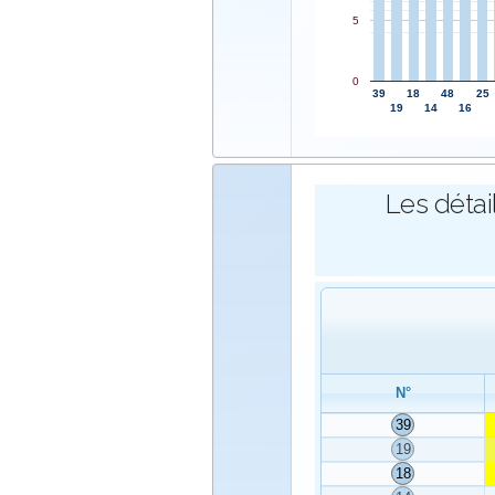
5
0
39
18
48
25
19
14
16
Les détai
N°
39
19
18