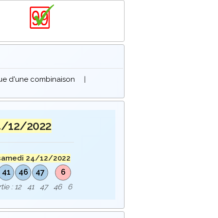
que d'une combinaison
|
4/12/2022
samedi 24/12/2022
41
46
47
6
ortie : 12 41 47 46 6