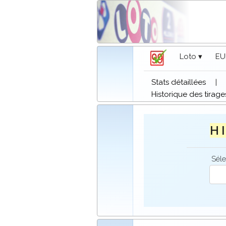
Loto ▾
EU
Stats détaillées
|
Historique des tirage
H I
Séle