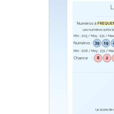
L
Numéros à
FREQUENC
Les numéros sortis le
Min :
205
/ Moy :
231
/ Max
39
19
Numéros :
Min :
206
/ Moy :
231
/ Max
8
2
Chance :
Le score de