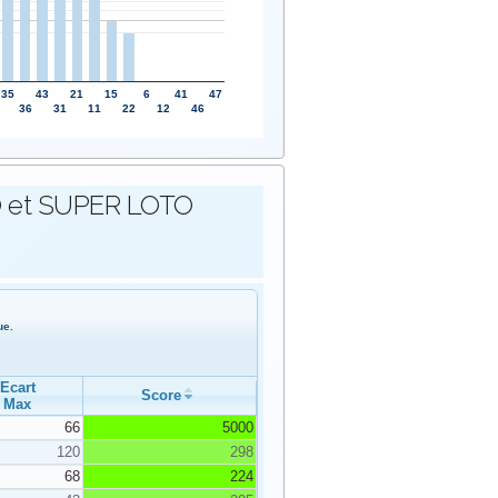
35
43
21
15
6
41
47
36
31
11
22
12
46
OTO et SUPER LOTO
ue.
Ecart
Score
Max
66
5000
120
298
68
224