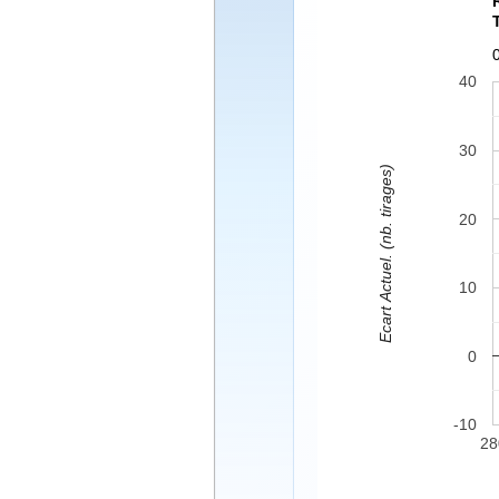
40
30
Ecart Actuel. (nb. tirages)
20
10
0
-10
28