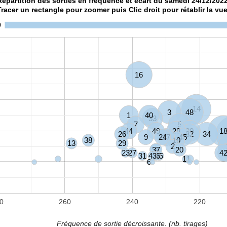
Répartition des sorties en fréquence et écart du samedi 24/12
Tracer un rectangle pour zoomer puis Clic droit pour rétablir la vue
0
16
14
3
48
1
40
33
7
5
44
49
28
30
1
26
32
34
9
24
17
45
38
10
13
29
2
37
4
20
23
27
4
31
43
36
35
11
6
0
260
240
220
Fréquence de sortie décroissante. (nb. tirages)