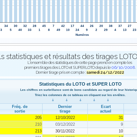
34
30
32
28
45
7
42
17
44
26
20
38
37
27
3
5
40
33
1
8
49
10
24
9
2
29
4
13
23
Numéros
ls statistiques et résultats des tirages L
L'ensemble des statistiques de cette page prend en compte les
premiers tirages des LOTO et SUPERLOTO depuis le
06/10/2008
.
Dernier tirage pris en compte :
samedi 24/12/2022
Statistiques du LOTO et SUPER LOTO
Les chiffres en surbrillance sont de bons candidats au regard de leur historiq
Triez les colonnes de ce tableau en cliquant sur les en-têtes.
Fréq. de
Dernier
Ecart
sortie
tirage
actuel
205
12/10/2022
31
210
03/12/2022
9
213
30/11/2022
10