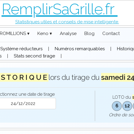
RemplirSaGrille.fr
Statistiques utiles et conseils de mise intelligente.
ROMILLIONS ▾
Keno ▾
Analyse
Blog
Contact
Système réducteurs
|
Numéros remarquables
|
Histori
s
|
Stats second tirage
|
 S T O R I Q U E
lors du tirage du
samedi 2
ctionnez une date de tirage
LOTO du
6
12
Ordre de s