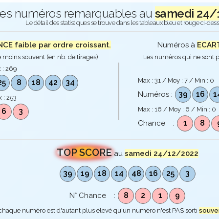
es numéros remarquables au
samedi 24/
Le détail des statistiques se trouve dans les tableaux bleu et rouge ci-des
E faible par ordre croissant.
Numéros à
ECART
 moins souvent (en nb. de tirages).
Les numéros qui ne sont p
 :
269
Max :
31
/ Moy :
7
/ Min :
0
25
8
18
42
34
39
16
1
Numéros :
 :
253
Max :
16
/ Moy :
6
/ Min :
0
6
3
1
8
Chance :
TOP SCORE
au
samedi 24/12/2022
39
19
18
14
48
16
25
3
8
2
1
9
N° Chance :
 chaque numéro est d'autant plus élevé qu'un numéro n'est PAS sorti
souve