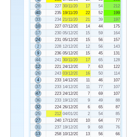
28
227
30/11/2022
17
54
212
40
235
19/11/2022
22
52
199
33
234
21/11/2022
21
39
197
10
227
07/12/2022
14
44
175
17
230
05/12/2022
15
59
164
24
231
05/12/2022
15
56
157
2
228
12/12/2022
12
56
143
9
236
05/12/2022
15
45
131
44
241
30/11/2022
17
65
128
12
221
24/12/2022
7
63
122
26
243
03/12/2022
16
50
114
4
233
14/12/2022
11
46
107
37
233
14/12/2022
11
77
107
47
223
24/12/2022
7
69
107
36
233
19/12/2022
9
49
88
32
224
26/12/2022
6
65
87
25
212
04/01/2023
2
54
85
27
240
17/12/2022
10
64
77
31
237
19/12/2022
9
68
76
13
258
10/12/2022
13
56
66