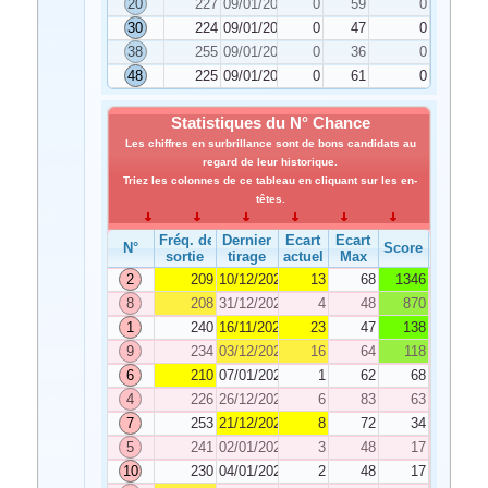
20
227
09/01/2023
0
59
0
30
224
09/01/2023
0
47
0
38
255
09/01/2023
0
36
0
48
225
09/01/2023
0
61
0
Statistiques du N° Chance
Les chiffres en surbrillance sont de bons candidats au
regard de leur historique.
Triez les colonnes de ce tableau en cliquant sur les en-
têtes.
Fréq. de
Dernier
Ecart
Ecart
N°
Score
sortie
tirage
actuel
Max
2
209
10/12/2022
13
68
1346
8
208
31/12/2022
4
48
870
1
240
16/11/2022
23
47
138
9
234
03/12/2022
16
64
118
6
210
07/01/2023
1
62
68
4
226
26/12/2022
6
83
63
7
253
21/12/2022
8
72
34
5
241
02/01/2023
3
48
17
10
230
04/01/2023
2
48
17