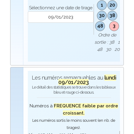
1
20
Sélectionnez une date de tirage
30
38
48
3
Ordre de
sortie : 38 1
48 30 20
Les numéros remarquables au
lundi
09/01/2023
.
Le détail des statistiques se trouve dans les tableaux
bleu et rouge ci-dessous.
Numéros à
FREQUENCE faible par ordre
croissant.
Les numéros sortis le moins souvent (en nb. de
tirages).