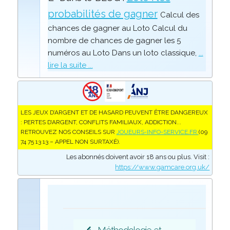
probabilités de gagner
Calcul des
chances de gagner au Loto Calcul du
nombre de chances de gagner les 5
numéros au Loto Dans un loto classique,
...
lire la suite ...
LES JEUX D’ARGENT ET DE HASARD PEUVENT ÊTRE DANGEREUX
: PERTES D’ARGENT, CONFLITS FAMILIAUX, ADDICTION...
RETROUVEZ NOS CONSEILS SUR
JOUEURS-INFO-SERVICE.FR
(09
74 75 13 13 – APPEL NON SURTAXÉ).
Les abonnés doivent avoir 18 ans ou plus. Visit :
https://www.gamcare.org.uk/