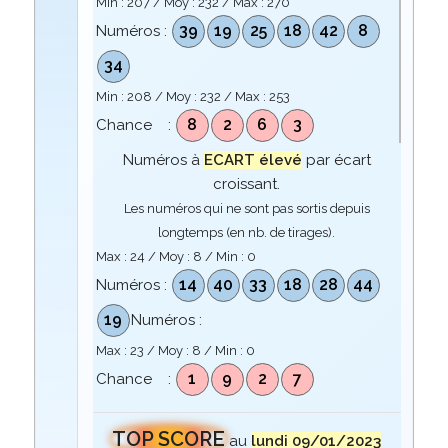
Min :
207
/ Moy :
232
/ Max :
270
39
19
25
18
42
8
Numéros :
34
Min :
208
/ Moy :
232
/ Max :
253
8
2
6
3
Chance :
Numéros à
ECART élevé
par écart
croissant.
Les numéros qui ne sont pas sortis depuis
longtemps (en nb. de tirages).
Max :
24
/ Moy :
8
/ Min :
0
14
40
33
18
28
44
Numéros :
19
Numéros :
Max :
23
/ Moy :
8
/ Min :
0
1
9
2
7
Chance :
TOP SCORE
au
lundi 09/01/2023