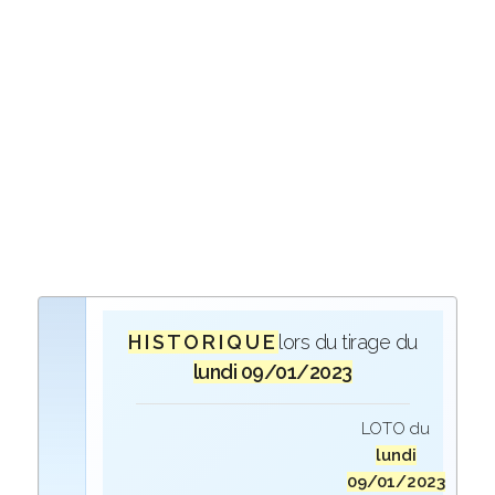
H I S T O R I Q U E
lors du tirage du
lundi 09/01/2023
LOTO du
lundi
09/01/2023