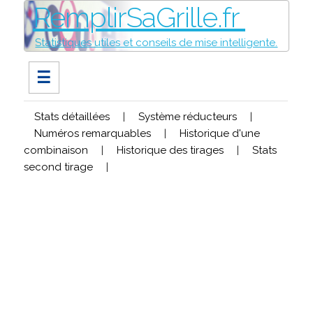
RemplirSaGrille.fr
Statistiques utiles et conseils de mise intelligente.
☰
Stats détaillées
|
Système réducteurs
|
Numéros remarquables
|
Historique d'une
combinaison
|
Historique des tirages
|
Stats
second tirage
|