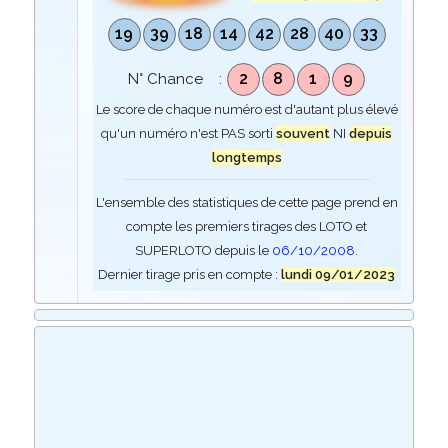
19
39
18
14
42
28
40
33
2
8
1
9
N° Chance :
Le score de chaque numéro est d'autant plus élevé
qu'un numéro n'est PAS sorti
souvent
NI
depuis
longtemps
L'ensemble des statistiques de cette page prend en
compte les premiers tirages des LOTO et
SUPERLOTO depuis le
06/10/2008
.
Dernier tirage pris en compte :
lundi 09/01/2023