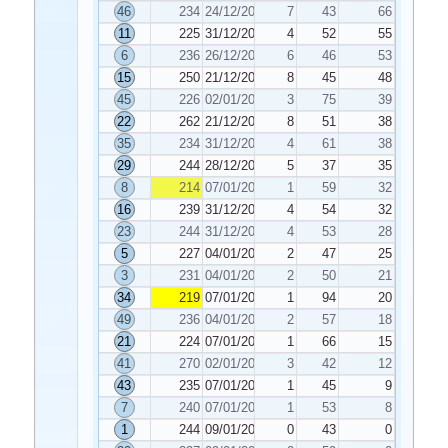
46
234
24/12/2022
7
43
66
11
225
31/12/2022
4
52
55
6
236
26/12/2022
6
46
53
15
250
21/12/2022
8
45
48
45
226
02/01/2023
3
75
39
22
262
21/12/2022
8
51
38
35
234
31/12/2022
4
61
38
29
244
28/12/2022
5
37
35
8
214
07/01/2023
1
59
32
16
239
31/12/2022
4
54
32
23
244
31/12/2022
4
53
28
5
227
04/01/2023
2
47
25
3
231
04/01/2023
2
50
21
34
219
07/01/2023
1
94
20
49
236
04/01/2023
2
57
18
21
224
07/01/2023
1
66
15
41
270
02/01/2023
3
42
12
43
235
07/01/2023
1
45
9
7
240
07/01/2023
1
53
8
1
244
09/01/2023
0
43
0