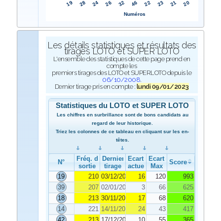
32
26
24
28
19
20
21
23
22
46
Numéros
Les détails statistiques et résultats des
tirages LOTO et SUPER LOTO
L'ensemble des statistiques de cette page prend en
compte les
premiers tirages des LOTO et SUPERLOTO depuis le
06/10/2008
.
Dernier tirage pris en compte :
lundi 09/01/2023
Statistiques du LOTO et SUPER LOTO
Les chiffres en surbrillance sont de bons candidats au
regard de leur historique.
Triez les colonnes de ce tableau en cliquant sur les en-
têtes.
Fréq. de
Dernier
Ecart
Ecart
N°
Score
sortie
tirage
actuel
Max
19
210
03/12/2022
16
120
993
39
207
02/01/2023
3
66
625
18
213
30/11/2022
17
68
620
14
221
14/11/2022
24
43
417
42
213
17/12/2022
10
55
365