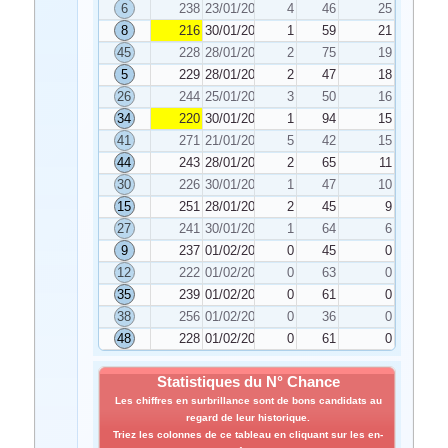
6
238
23/01/2023
4
46
25
8
216
30/01/2023
1
59
21
45
228
28/01/2023
2
75
19
5
229
28/01/2023
2
47
18
26
244
25/01/2023
3
50
16
34
220
30/01/2023
1
94
15
41
271
21/01/2023
5
42
15
44
243
28/01/2023
2
65
11
30
226
30/01/2023
1
47
10
15
251
28/01/2023
2
45
9
27
241
30/01/2023
1
64
6
9
237
01/02/2023
0
45
0
12
222
01/02/2023
0
63
0
35
239
01/02/2023
0
61
0
38
256
01/02/2023
0
36
0
48
228
01/02/2023
0
61
0
Statistiques du N° Chance
Les chiffres en surbrillance sont de bons candidats au
regard de leur historique.
Triez les colonnes de ce tableau en cliquant sur les en-