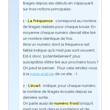
tirages depuis ses débuts en s'appuyant
sur trois notions principales :
1 -
La fréquence
: correspond au nombre
de tirages réalisés pour chaque boule. En
moyenne chaque numéro devrait être tiré
un nombre identique de fois.
Ainsi un numéro dont la fréquence est
faible indique qu'il n'est pas sorti souvent...
Est-il donc 'potentiellement' plus
susceptible d'être tiré aux prochains tours ?
On peut le penser... Pour cela rendez-vous
à la
page analyse
de ce site. :-)
2 -
L'écart
: indique, pour chaque numéro,
le nombre de tirages écoulés depuis sa
dernière sortie.
On parle aussi de
numéro froid
lorsqu'il
n'est pas sorti depuis longtemps et de