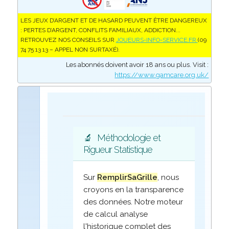
LES JEUX D’ARGENT ET DE HASARD PEUVENT ÊTRE DANGEREUX
: PERTES D’ARGENT, CONFLITS FAMILIAUX, ADDICTION...
RETROUVEZ NOS CONSEILS SUR
JOUEURS-INFO-SERVICE.FR
(09
74 75 13 13 – APPEL NON SURTAXÉ).
Les abonnés doivent avoir 18 ans ou plus. Visit :
https://www.gamcare.org.uk/
🔬
Méthodologie et
Rigueur Statistique
Sur
RemplirSaGrille
, nous
croyons en la transparence
des données. Notre moteur
de calcul analyse
l'historique complet des