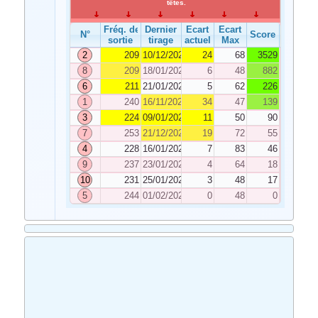
têtes.
Fréq. de
Dernier
Ecart
Ecart
N°
Score
sortie
tirage
actuel
Max
2
209
10/12/2022
24
68
3529
8
209
18/01/2023
6
48
882
6
211
21/01/2023
5
62
226
1
240
16/11/2022
34
47
139
3
224
09/01/2023
11
50
90
7
253
21/12/2022
19
72
55
4
228
16/01/2023
7
83
46
9
237
23/01/2023
4
64
18
10
231
25/01/2023
3
48
17
5
244
01/02/2023
0
48
0