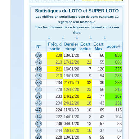
Statistiques du LOTO et SUPER LOTO
Les chiffres en surbrillance sont de bons candidats au
regard de leur historique.
Triez les colonnes de ce tableau en cliquant sur les en-
têtes.
Fréq. de
Dernier
Ecart
Ecart
N°
Score
sortie
tirage
actuel
Max
39
208
18/01/2023
6
66
938
42
213
17/12/2022
21
55
666
19
211
16/01/2023
7
120
326
25
213
13/01/2023
9
54
285
33
234
21/11/2022
32
39
233
2
228
12/12/2022
23
56
215
37
233
14/12/2022
22
77
167
46
234
24/12/2022
18
43
131
47
224
11/01/2023
10
69
115
14
222
14/01/2023
8
43
104
49
236
04/01/2023
13
57
88
29
244
28/12/2022
16
37
85
20
228
13/01/2023
9
59
84