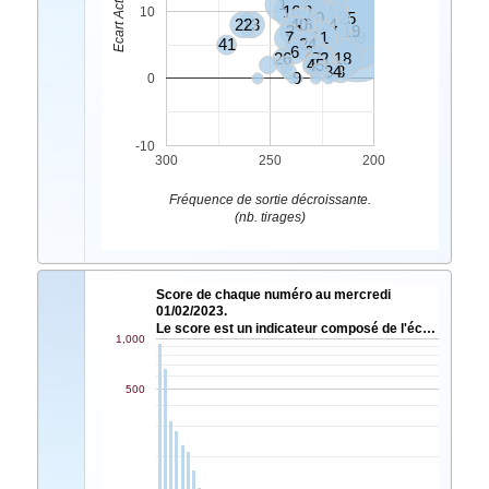
1
16
17
3
47
10
20
25
22
13
40
36
14
31
19
7
11
39
41
24
4
6
10
28
26
32
21
18
45
5
34
8
9
0
-10
300
250
200
Fréquence de sortie décroissante.
(nb. tirages)
Score de chaque numéro au mercredi
01/02/2023.
Le score est un indicateur composé de l'éc…
1,000
500