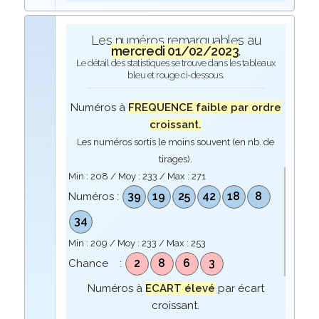
Les numéros remarquables au
mercredi 01/02/2023
.
Le détail des statistiques se trouve dans les tableaux
bleu et rouge ci-dessous.
Numéros à
FREQUENCE faible par ordre
croissant.
Les numéros sortis le moins souvent (en nb. de
tirages).
Min :
208
/ Moy :
233
/ Max :
271
39
19
25
42
18
8
Numéros :
34
Min :
209
/ Moy :
233
/ Max :
253
2
8
6
3
Chance :
Numéros à
ECART élevé
par écart
croissant.