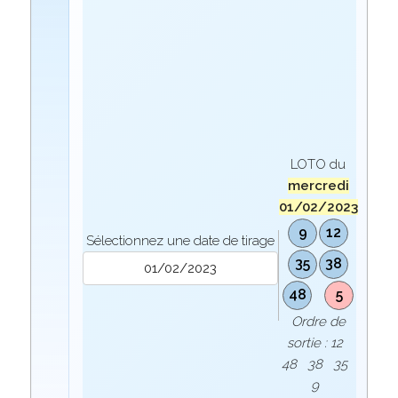
LOTO du
mercredi
01/02/2023
9
12
Sélectionnez une date de tirage
35
38
48
5
Ordre de
sortie : 12
48 38 35
9