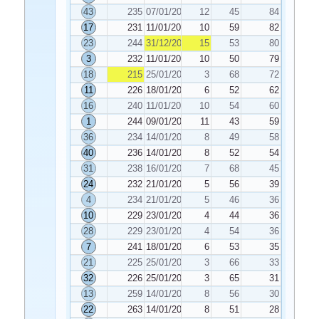
43
235
07/01/2023
12
45
84
17
231
11/01/2023
10
59
82
23
244
31/12/2022
15
53
80
3
232
11/01/2023
10
50
79
18
215
25/01/2023
3
68
72
11
226
18/01/2023
6
52
62
16
240
11/01/2023
10
54
60
1
244
09/01/2023
11
43
59
36
234
14/01/2023
8
49
58
40
236
14/01/2023
8
52
54
31
238
16/01/2023
7
68
45
24
232
21/01/2023
5
56
39
4
234
21/01/2023
5
46
36
10
229
23/01/2023
4
44
36
28
229
23/01/2023
4
54
36
7
241
18/01/2023
6
53
35
21
225
25/01/2023
3
66
33
32
226
25/01/2023
3
65
31
13
259
14/01/2023
8
56
30
22
263
14/01/2023
8
51
28