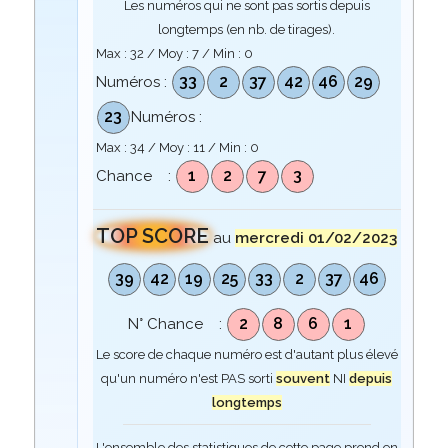
Les numéros qui ne sont pas sortis depuis
longtemps (en nb. de tirages).
Max :
32
/ Moy :
7
/ Min :
0
33
2
37
42
46
29
Numéros :
23
Numéros :
Max :
34
/ Moy :
11
/ Min :
0
1
2
7
3
Chance :
TOP SCORE
au
mercredi 01/02/2023
39
42
19
25
33
2
37
46
2
8
6
1
N° Chance :
Le score de chaque numéro est d'autant plus élevé
qu'un numéro n'est PAS sorti
souvent
NI
depuis
longtemps
L'ensemble des statistiques de cette page prend en