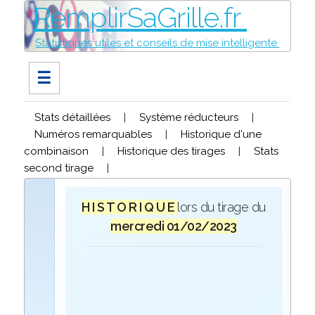
RemplirSaGrille.fr
Statistiques utiles et conseils de mise intelligente.
☰
Stats détaillées
|
Système réducteurs
|
Numéros remarquables
|
Historique d'une
combinaison
|
Historique des tirages
|
Stats
second tirage
|
H I S T O R I Q U E
lors du tirage du
mercredi 01/02/2023