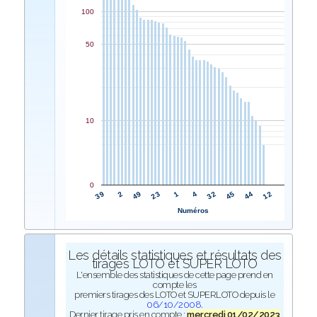
100
50
10
0
1
23
49
2
39
12
44
45
32
4
Numéros
Les détails statistiques et résultats des
tirages LOTO et SUPER LOTO
L'ensemble des statistiques de cette page prend en
compte les
premiers tirages des LOTO et SUPERLOTO depuis le
06/10/2008
.
Dernier tirage pris en compte :
mercredi 01/02/2023