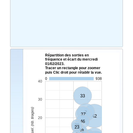
Répartition des sorties en
fréquence et écart du mercredi
01/02/2023.
Tracer un rectangle pour zoomer
puis Clic droit pour rétablir la vue.
0
938
40
33
30
Ecart Actuel. (nb. tirages)
2
37
42
20
46
29
23
49
43