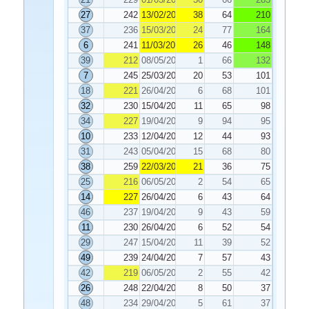
27
242
13/02/2023
38
64
210
37
236
15/03/2023
24
77
164
6
241
11/03/2023
26
46
148
39
212
08/05/2023
1
66
132
7
245
25/03/2023
20
53
101
18
221
26/04/2023
6
68
101
32
230
15/04/2023
11
65
98
34
227
19/04/2023
9
94
95
10
233
12/04/2023
12
44
93
31
243
05/04/2023
15
68
80
38
259
22/03/2023
21
36
75
25
216
06/05/2023
2
54
65
14
227
26/04/2023
6
43
64
46
237
19/04/2023
9
43
59
11
230
26/04/2023
6
52
54
29
247
15/04/2023
11
39
52
49
239
24/04/2023
7
57
43
42
219
06/05/2023
2
55
42
26
248
22/04/2023
8
50
37
48
234
29/04/2023
5
61
37