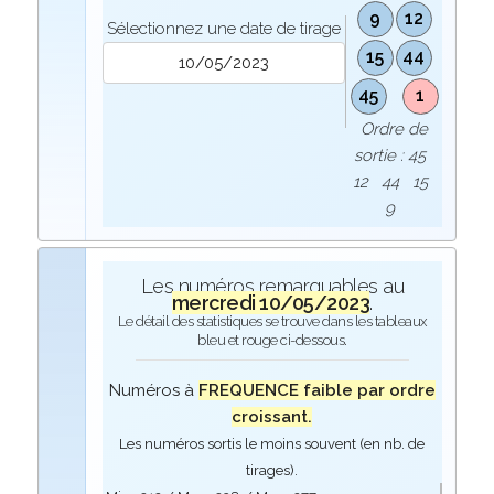
9
12
Sélectionnez une date de tirage
15
44
45
1
Ordre de
sortie : 45
12 44 15
9
Les numéros remarquables au
mercredi 10/05/2023
.
Le détail des statistiques se trouve dans les tableaux
bleu et rouge ci-dessous.
Numéros à
FREQUENCE faible par ordre
croissant.
Les numéros sortis le moins souvent (en nb. de
tirages).