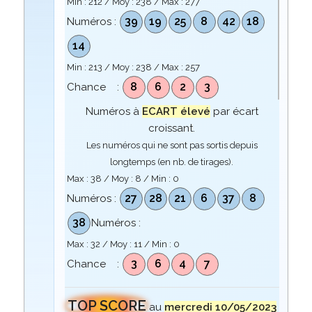
Min :
212
/ Moy :
238
/ Max :
277
39
19
25
8
42
18
Numéros :
14
Min :
213
/ Moy :
238
/ Max :
257
8
6
2
3
Chance :
Numéros à
ECART élevé
par écart
croissant.
Les numéros qui ne sont pas sortis depuis
longtemps (en nb. de tirages).
Max :
38
/ Moy :
8
/ Min :
0
27
28
21
6
37
8
Numéros :
38
Numéros :
Max :
32
/ Moy :
11
/ Min :
0
3
6
4
7
Chance :
TOP SCORE
au
mercredi 10/05/2023