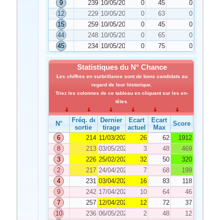
9
239
10/05/2023
0
45
0
12
229
10/05/2023
0
63
0
15
259
10/05/2023
0
45
0
44
248
10/05/2023
0
65
0
45
234
10/05/2023
0
75
0
Statistiques du N° Chance
Les chiffres en surbrillance sont de bons candidats au
regard de leur historique.
Triez les colonnes de ce tableau en cliquant sur les en-
têtes.
Fréq. de
Dernier
Ecart
Ecart
N°
Score
sortie
tirage
actuel
Max
6
214
11/03/2023
26
62
1912
8
213
03/05/2023
3
48
469
3
226
25/02/2023
32
50
320
2
217
24/04/2023
7
68
199
4
231
03/04/2023
16
83
118
9
242
17/04/2023
10
64
46
7
257
12/04/2023
12
72
37
10
236
06/05/2023
2
48
12