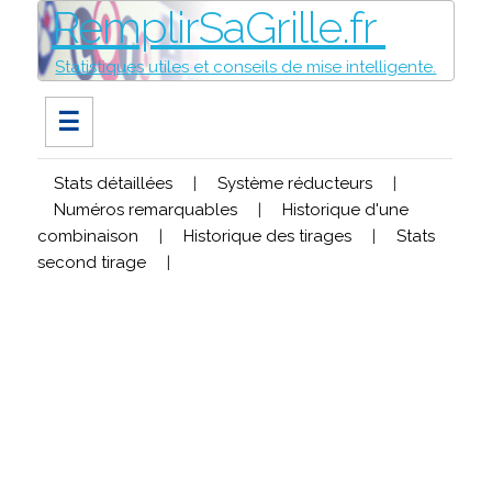
RemplirSaGrille.fr
Statistiques utiles et conseils de mise intelligente.
☰
Stats détaillées
|
Système réducteurs
|
Numéros remarquables
|
Historique d'une
combinaison
|
Historique des tirages
|
Stats
second tirage
|