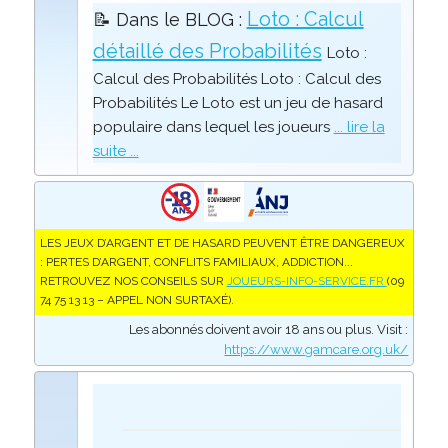
Loto : Calcul
📝 Dans le BLOG :
détaillé des Probabilités
Loto :
Calcul des Probabilités Loto : Calcul des
Probabilités Le Loto est un jeu de hasard
populaire dans lequel les joueurs
... lire la
suite ...
LES JEUX D’ARGENT ET DE HASARD PEUVENT ÊTRE DANGEREUX
: PERTES D’ARGENT, CONFLITS FAMILIAUX, ADDICTION...
RETROUVEZ NOS CONSEILS SUR
JOUEURS-INFO-SERVICE.FR
(09
74 75 13 13 – APPEL NON SURTAXÉ).
Les abonnés doivent avoir 18 ans ou plus. Visit :
https://www.gamcare.org.uk/