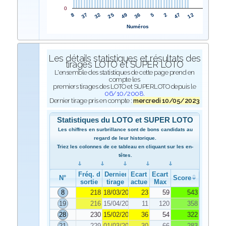
0
49
25
32
37
8
12
47
2
5
36
Numéros
Les détails statistiques et résultats des
tirages LOTO et SUPER LOTO
L'ensemble des statistiques de cette page prend en
compte les
premiers tirages des LOTO et SUPERLOTO depuis le
06/10/2008
.
Dernier tirage pris en compte :
mercredi 10/05/2023
Statistiques du LOTO et SUPER LOTO
Les chiffres en surbrillance sont de bons candidats au
regard de leur historique.
Triez les colonnes de ce tableau en cliquant sur les en-
têtes.
Fréq. de
Dernier
Ecart
Ecart
N°
Score
sortie
tirage
actuel
Max
8
218
18/03/2023
23
59
543
19
216
15/04/2023
11
120
358
28
230
15/02/2023
36
54
322
21
229
01/03/2023
30
66
283