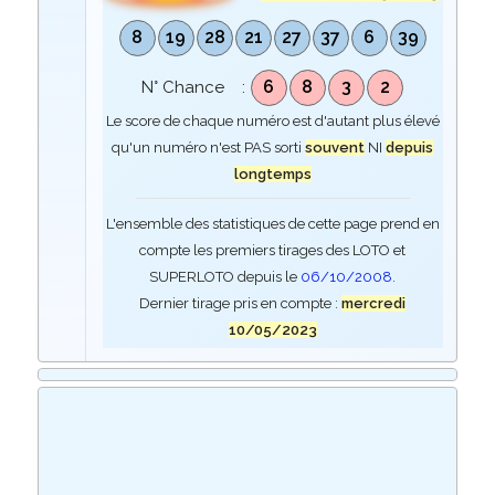
8
19
28
21
27
37
6
39
6
8
3
2
N° Chance :
Le score de chaque numéro est d'autant plus élevé
qu'un numéro n'est PAS sorti
souvent
NI
depuis
longtemps
L'ensemble des statistiques de cette page prend en
compte les premiers tirages des LOTO et
SUPERLOTO depuis le
06/10/2008
.
Dernier tirage pris en compte :
mercredi
10/05/2023