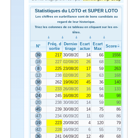
Statistiques du LOTO et SUPER LOTO
Les chiffres en surbrillance sont de bons candidats au
regard de leur historique.
Triez les colonnes de ce tableau en cliquant sur les en-
têtes.
Fréq. de
Dernier
Ecart
Ecart
N°
Score
sortie
tirage
actuel
Max
39
217
30/08/2023
14
66
1556
18
227
02/08/2023
26
68
331
8
225
23/08/2023
17
59
263
12
238
02/08/2023
26
63
168
38
262
19/06/2023
45
36
140
34
233
26/08/2023
16
94
133
24
245
16/08/2023
20
56
98
20
238
30/08/2023
14
59
90
45
239
30/08/2023
14
75
86
47
234
06/09/2023
11
69
86
19
223
20/09/2023
4
120
79
42
228
16/09/2023
6
55
70
36
241
04/09/2023
12
49
68