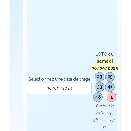
LOTO du
samedi
30/09/2023
23
25
Sélectionnez une date de tirage
33
41
48
1
Ordre de
sortie : 33
48 25 23
41