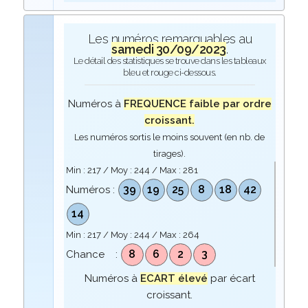
Les numéros remarquables au
samedi 30/09/2023
.
Le détail des statistiques se trouve dans les tableaux
bleu et rouge ci-dessous.
Numéros à
FREQUENCE faible par ordre
croissant.
Les numéros sortis le moins souvent (en nb. de
tirages).
Min :
217
/ Moy :
244
/ Max :
281
39
19
25
8
18
42
Numéros :
14
Min :
217
/ Moy :
244
/ Max :
264
8
6
2
3
Chance :
Numéros à
ECART élevé
par écart
croissant.