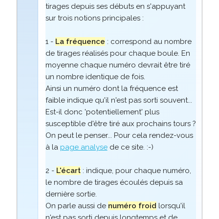
tirages depuis ses débuts en s'appuyant
sur trois notions principales :
1 -
La fréquence
: correspond au nombre
de tirages réalisés pour chaque boule. En
moyenne chaque numéro devrait être tiré
un nombre identique de fois.
Ainsi un numéro dont la fréquence est
faible indique qu'il n'est pas sorti souvent...
Est-il donc 'potentiellement' plus
susceptible d'être tiré aux prochains tours ?
On peut le penser... Pour cela rendez-vous
à la
page analyse
de ce site. :-)
2 -
L'écart
: indique, pour chaque numéro,
le nombre de tirages écoulés depuis sa
dernière sortie.
On parle aussi de
numéro froid
lorsqu'il
n'est pas sorti depuis longtemps et de