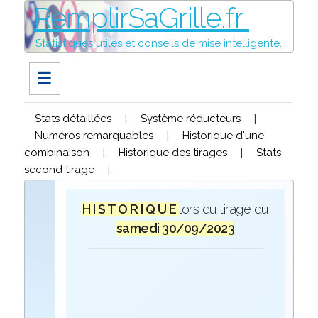
RemplirSaGrille.fr
Statistiques utiles et conseils de mise intelligente.
☰
Stats détaillées
|
Système réducteurs
|
Numéros remarquables
|
Historique d'une
combinaison
|
Historique des tirages
|
Stats
second tirage
|
H I S T O R I Q U E
lors du tirage du
samedi 30/09/2023