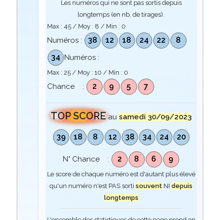
Les numéros qui ne sont pas sortis depuis
longtemps (en nb. de tirages).
Max :
45
/ Moy :
8
/ Min :
0
38
12
18
24
22
8
Numéros :
34
Numéros :
Max :
25
/ Moy :
10
/ Min :
0
2
9
5
7
Chance :
TOP SCORE
au
samedi 30/09/2023
39
18
8
12
38
34
24
20
2
8
6
9
N° Chance :
Le score de chaque numéro est d'autant plus élevé
qu'un numéro n'est PAS sorti
souvent
NI
depuis
longtemps
L'ensemble des statistiques de cette page prend en