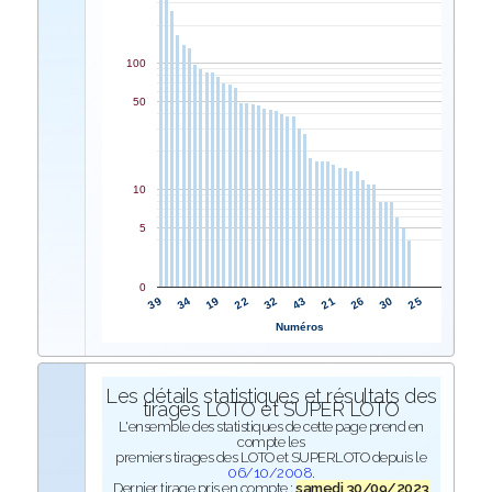
100
50
10
5
0
32
22
19
34
39
25
30
26
21
43
Numéros
Les détails statistiques et résultats des
tirages LOTO et SUPER LOTO
L'ensemble des statistiques de cette page prend en
compte les
premiers tirages des LOTO et SUPERLOTO depuis le
06/10/2008
.
Dernier tirage pris en compte :
samedi 30/09/2023