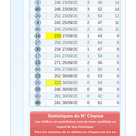
6
246
23/09/2023
3
46
14
40
246
23/09/2023
3
52
14
26
252
23/09/2023
3
50
12
4
242
25/09/2023
2
47
11
46
243
25/09/2023
2
43
11
14
233
27/09/2023
1
43
8
27
250
25/09/2023
2
64
8
30
234
27/09/2023
1
47
8
17
241
27/09/2023
1
59
6
13
271
25/09/2023
2
56
5
44
255
27/09/2023
1
65
4
23
252
30/09/2023
0
53
0
25
223
30/09/2023
0
54
0
33
246
30/09/2023
0
39
0
41
281
30/09/2023
0
42
0
48
241
30/09/2023
0
61
0
Statistiques du N° Chance
Les chiffres en surbrillance sont de bons candidats au
regard de leur historique.
Triez les colonnes de ce tableau en cliquant sur les en-