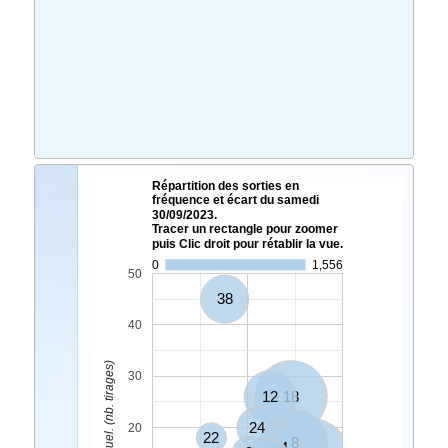
Répartition des sorties en
fréquence et écart du samedi
30/09/2023.
Tracer un rectangle pour zoomer
puis Clic droit pour rétablir la vue.
0
1,556
50
38
40
Ecart Actuel. (nb. tirages)
30
12
18
24
20
22
8
34