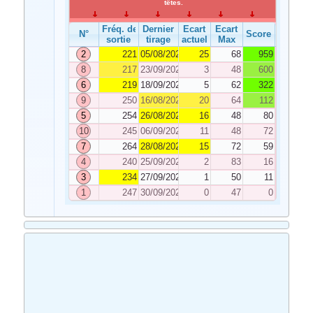
têtes.
Fréq. de
Dernier
Ecart
Ecart
N°
Score
sortie
tirage
actuel
Max
2
221
05/08/2023
25
68
959
8
217
23/09/2023
3
48
600
6
219
18/09/2023
5
62
322
9
250
16/08/2023
20
64
112
5
254
26/08/2023
16
48
80
10
245
06/09/2023
11
48
72
7
264
28/08/2023
15
72
59
4
240
25/09/2023
2
83
16
3
234
27/09/2023
1
50
11
1
247
30/09/2023
0
47
0