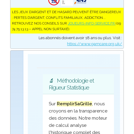
LES JEUX D’ARGENT ET DE HASARD PEUVENT ÊTRE DANGEREUX
: PERTES D’ARGENT, CONFLITS FAMILIAUX, ADDICTION...
RETROUVEZ NOS CONSEILS SUR
JOUEURS-INFO-SERVICE.FR
(09
74 75 13 13 – APPEL NON SURTAXÉ).
Les abonnés doivent avoir 18 ans ou plus. Visit :
https://www.gamcare.org.uk/
🔬
Méthodologie et
Rigueur Statistique
Sur
RemplirSaGrille
, nous
croyons en la transparence
des données. Notre moteur
de calcul analyse
l'historique complet des