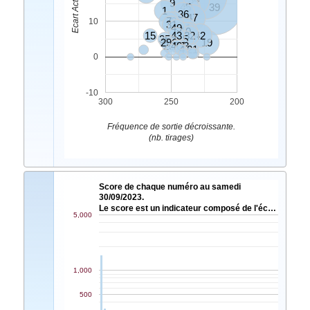
9
45
20
39
1
36
47
7
3
10
31
49
11
10
2
15
43
32
42
35
5
29
16
19
26
40
37
6
28
4
21
0
-10
300
250
200
Fréquence de sortie décroissante.
(nb. tirages)
Score de chaque numéro au samedi
30/09/2023.
Le score est un indicateur composé de l'éc…
5,000
1,000
500