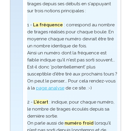
tirages depuis ses débuts en s'appuyant
sur trois notions principales :
1 -
La fréquence
: correspond au nombre
de tirages réalisés pour chaque boule. En
moyenne chaque numéro devrait être tiré
un nombre identique de fois.
Ainsi un numéro dont la fréquence est
faible indique qu'il n'est pas sorti souvent...
Est-il donc 'potentiellement' plus
susceptible d'être tiré aux prochains tours ?
On peut le penser... Pour cela rendez-vous
à la
page analyse
de ce site. :-)
2 -
L'écart
: indique, pour chaque numéro,
le nombre de tirages écoulés depuis sa
dernière sortie.
On parle aussi de
numéro froid
lorsqu'il
n'est pas sorti depuis longtemps et de