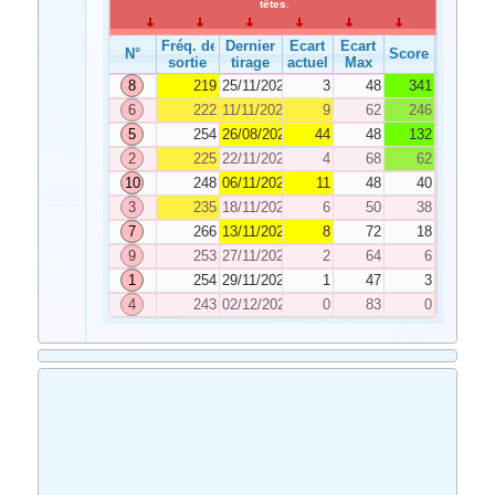
têtes.
Fréq. de
Dernier
Ecart
Ecart
N°
Score
sortie
tirage
actuel
Max
8
219
25/11/2023
3
48
341
6
222
11/11/2023
9
62
246
5
254
26/08/2023
44
48
132
2
225
22/11/2023
4
68
62
10
248
06/11/2023
11
48
40
3
235
18/11/2023
6
50
38
7
266
13/11/2023
8
72
18
9
253
27/11/2023
2
64
6
1
254
29/11/2023
1
47
3
4
243
02/12/2023
0
83
0