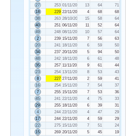
27
253
01/11/2023
13
64
71
18
229
22/11/2023
4
68
68
38
263
28/10/2023
15
58
64
40
251
06/11/2023
11
52
64
49
248
08/11/2023
10
57
64
2
239
15/11/2023
7
56
63
20
241
18/11/2023
6
59
50
34
237
20/11/2023
5
94
50
48
242
18/11/2023
6
61
48
35
257
11/11/2023
9
61
44
23
254
13/11/2023
8
53
43
8
227
27/11/2023
2
59
41
16
254
15/11/2023
7
54
37
7
255
15/11/2023
7
53
36
45
241
22/11/2023
4
75
33
29
255
18/11/2023
6
39
31
4
244
22/11/2023
4
47
29
17
244
22/11/2023
4
59
29
22
275
15/11/2023
7
51
24
15
269
20/11/2023
5
45
19