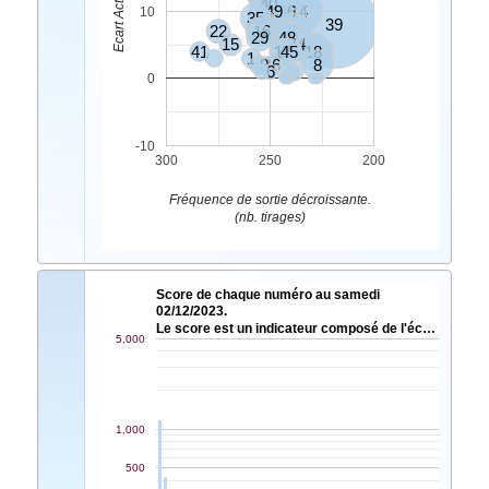
40
49
36
14
10
35
23
39
22
16
7
2
29
48
20
15
34
41
17
4
45
18
1
9
46
8
6
0
-10
300
250
200
Fréquence de sortie décroissante.
(nb. tirages)
Score de chaque numéro au samedi
02/12/2023.
Le score est un indicateur composé de l'éc…
5,000
1,000
500