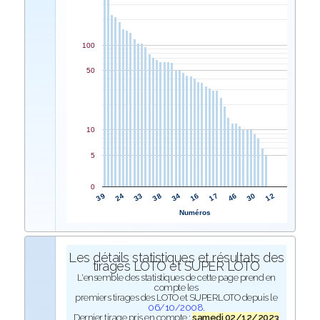
100
50
10
5
0
34
38
33
24
39
12
30
46
17
16
Numéros
Les détails statistiques et résultats des
tirages LOTO et SUPER LOTO
L'ensemble des statistiques de cette page prend en
compte les
premiers tirages des LOTO et SUPERLOTO depuis le
06/10/2008
.
Dernier tirage pris en compte :
samedi 02/12/2023