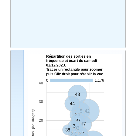
Répartition des sorties en
fréquence et écart du samedi
02/12/2023.
Tracer un rectangle pour zoomer
puis Clic droit pour rétablir la vue.
0
1,176
40
43
30
44
5
42
Ecart Actuel. (nb. tirages)
24
37
20
47
3
33
38
27
32