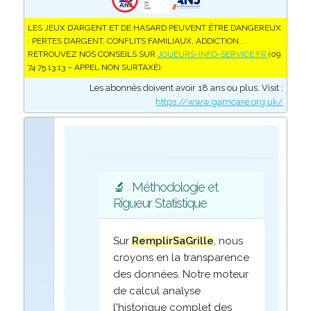
LES JEUX D’ARGENT ET DE HASARD PEUVENT ÊTRE DANGEREUX
: PERTES D’ARGENT, CONFLITS FAMILIAUX, ADDICTION...
RETROUVEZ NOS CONSEILS SUR
JOUEURS-INFO-SERVICE.FR
(09
74 75 13 13 – APPEL NON SURTAXÉ).
Les abonnés doivent avoir 18 ans ou plus. Visit :
https://www.gamcare.org.uk/
🔬
Méthodologie et
Rigueur Statistique
Sur
RemplirSaGrille
, nous
croyons en la transparence
des données. Notre moteur
de calcul analyse
l'historique complet des