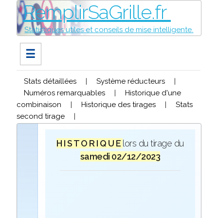
RemplirSaGrille.fr
Statistiques utiles et conseils de mise intelligente.
☰
Stats détaillées
|
Système réducteurs
|
Numéros remarquables
|
Historique d'une
combinaison
|
Historique des tirages
|
Stats
second tirage
|
H I S T O R I Q U E
lors du tirage du
samedi 02/12/2023