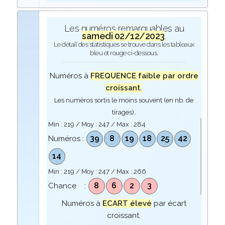
Les numéros remarquables au
samedi 02/12/2023
.
Le détail des statistiques se trouve dans les tableaux
bleu et rouge ci-dessous.
Numéros à
FREQUENCE faible par ordre
croissant.
Les numéros sortis le moins souvent (en nb. de
tirages).
Min :
219
/ Moy :
247
/ Max :
284
39
8
19
18
25
42
Numéros :
14
Min :
219
/ Moy :
247
/ Max :
266
8
6
2
3
Chance :
Numéros à
ECART élevé
par écart
croissant.