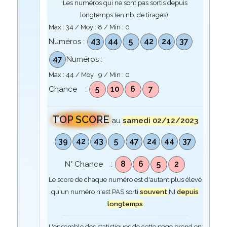
Les numéros qui ne sont pas sortis depuis
longtemps (en nb. de tirages).
Max :
34
/ Moy :
8
/ Min :
0
43
44
5
42
24
37
Numéros :
47
Numéros :
Max :
44
/ Moy :
9
/ Min :
0
5
10
6
7
Chance :
TOP SCORE
au
samedi 02/12/2023
39
42
43
5
47
24
44
37
8
6
5
2
N° Chance :
Le score de chaque numéro est d'autant plus élevé
qu'un numéro n'est PAS sorti
souvent
NI
depuis
longtemps
L'ensemble des statistiques de cette page prend en