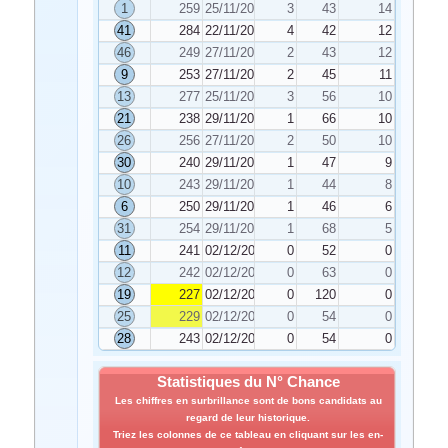
1
259
25/11/2023
3
43
14
41
284
22/11/2023
4
42
12
46
249
27/11/2023
2
43
12
9
253
27/11/2023
2
45
11
13
277
25/11/2023
3
56
10
21
238
29/11/2023
1
66
10
26
256
27/11/2023
2
50
10
30
240
29/11/2023
1
47
9
10
243
29/11/2023
1
44
8
6
250
29/11/2023
1
46
6
31
254
29/11/2023
1
68
5
11
241
02/12/2023
0
52
0
12
242
02/12/2023
0
63
0
19
227
02/12/2023
0
120
0
25
229
02/12/2023
0
54
0
28
243
02/12/2023
0
54
0
Statistiques du N° Chance
Les chiffres en surbrillance sont de bons candidats au
regard de leur historique.
Triez les colonnes de ce tableau en cliquant sur les en-