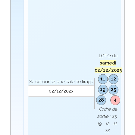
LOTO du
samedi
02/12/2023
11
12
Sélectionnez une date de tirage
19
25
28
4
Ordre de
sortie : 25
19 12 11
28