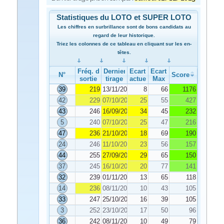
Statistiques du LOTO et SUPER LOTO
Les chiffres en surbrillance sont de bons candidats au
regard de leur historique.
Triez les colonnes de ce tableau en cliquant sur les en-
têtes.
Fréq. de
Dernier
Ecart
Ecart
N°
Score
sortie
tirage
actuel
Max
39
219
13/11/2023
8
66
1176
42
229
07/10/2023
25
55
427
43
246
16/09/2023
34
45
232
5
240
07/10/2023
25
47
216
47
236
21/10/2023
18
69
190
24
246
11/10/2023
23
56
157
44
255
27/09/2023
29
65
150
37
245
16/10/2023
20
77
141
32
239
01/11/2023
13
65
118
14
236
08/11/2023
10
43
105
33
247
25/10/2023
16
39
105
3
252
23/10/2023
17
50
96
36
242
08/11/2023
10
49
79