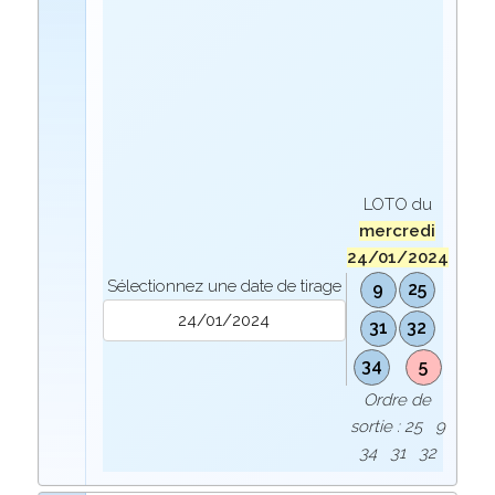
LOTO du
mercredi
24/01/2024
Sélectionnez une date de tirage
9
25
31
32
34
5
Ordre de
sortie : 25 9
34 31 32