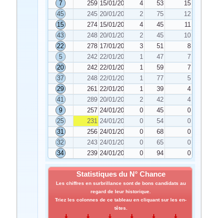
7
259
15/01/2024
4
53
15
45
245
20/01/2024
2
75
12
15
274
15/01/2024
4
45
11
43
248
20/01/2024
2
45
10
22
278
17/01/2024
3
51
8
5
242
22/01/2024
1
47
7
20
242
22/01/2024
1
59
7
37
248
22/01/2024
1
77
5
29
261
22/01/2024
1
39
4
41
289
20/01/2024
2
42
4
9
257
24/01/2024
0
45
0
25
231
24/01/2024
0
54
0
31
256
24/01/2024
0
68
0
32
243
24/01/2024
0
65
0
34
239
24/01/2024
0
94
0
Statistiques du N° Chance
Les chiffres en surbrillance sont de bons candidats au
regard de leur historique.
Triez les colonnes de ce tableau en cliquant sur les en-
têtes.