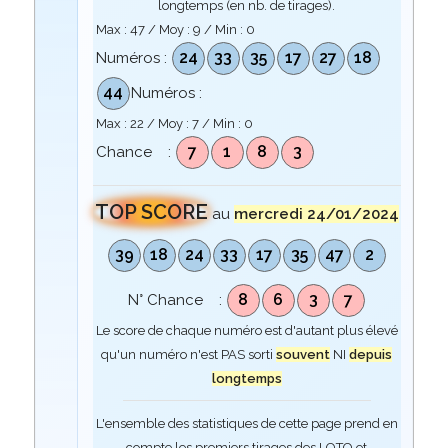
longtemps (en nb. de tirages).
Max :
47
/ Moy :
9
/ Min :
0
24
33
35
17
27
18
Numéros :
44
Numéros :
Max :
22
/ Moy :
7
/ Min :
0
7
1
8
3
Chance :
TOP SCORE
au
mercredi 24/01/2024
39
18
24
33
17
35
47
2
8
6
3
7
N° Chance :
Le score de chaque numéro est d'autant plus élevé
qu'un numéro n'est PAS sorti
souvent
NI
depuis
longtemps
L'ensemble des statistiques de cette page prend en
compte les premiers tirages des LOTO et