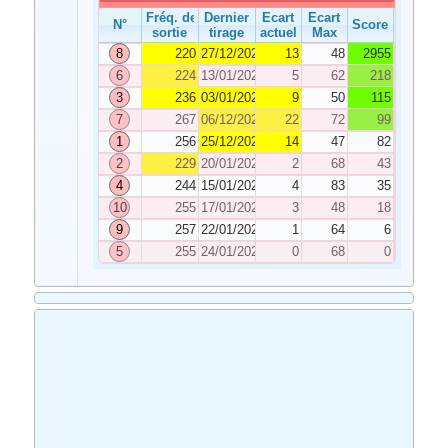
Fréq. de
Dernier
Ecart
Ecart
N°
Score
sortie
tirage
actuel
Max
8
220
27/12/2023
13
48
2955
6
224
13/01/2024
5
62
218
3
236
03/01/2024
9
50
115
7
267
06/12/2023
22
72
99
1
256
25/12/2023
14
47
82
2
229
20/01/2024
2
68
43
4
244
15/01/2024
4
83
35
10
255
17/01/2024
3
48
18
9
257
22/01/2024
1
64
6
5
255
24/01/2024
0
68
0