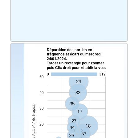
Répartition des sorties en
fréquence et écart du mercredi
24/01/2024.
Tracer un rectangle pour zoomer
puis Clic droit pour rétablir la vue.
0
319
50
24
33
40
35
Ecart Actuel. (nb. tirages)
30
17
27
20
18
44
3
2
47
26