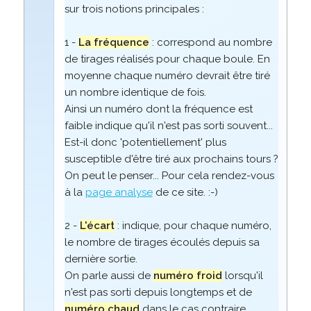
sur trois notions principales :
1 -
La fréquence
: correspond au nombre
de tirages réalisés pour chaque boule. En
moyenne chaque numéro devrait être tiré
un nombre identique de fois.
Ainsi un numéro dont la fréquence est
faible indique qu'il n'est pas sorti souvent...
Est-il donc 'potentiellement' plus
susceptible d'être tiré aux prochains tours ?
On peut le penser... Pour cela rendez-vous
à la
page analyse
de ce site. :-)
2 -
L'écart
: indique, pour chaque numéro,
le nombre de tirages écoulés depuis sa
dernière sortie.
On parle aussi de
numéro froid
lorsqu'il
n'est pas sorti depuis longtemps et de
numéro chaud
dans le cas contraire.