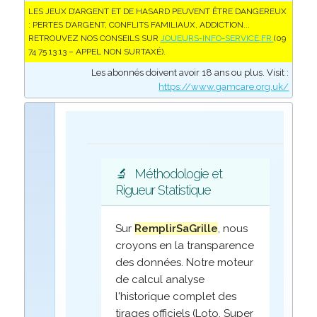
LES JEUX D’ARGENT ET DE HASARD PEUVENT ÊTRE DANGEREUX
: PERTES D’ARGENT, CONFLITS FAMILIAUX, ADDICTION...
RETROUVEZ NOS CONSEILS SUR
JOUEURS-INFO-SERVICE.FR
(09
74 75 13 13 – APPEL NON SURTAXÉ).
Les abonnés doivent avoir 18 ans ou plus. Visit :
https://www.gamcare.org.uk/
🔬
Méthodologie et
Rigueur Statistique
Sur
RemplirSaGrille
, nous
croyons en la transparence
des données. Notre moteur
de calcul analyse
l'historique complet des
tirages officiels (Loto, Super