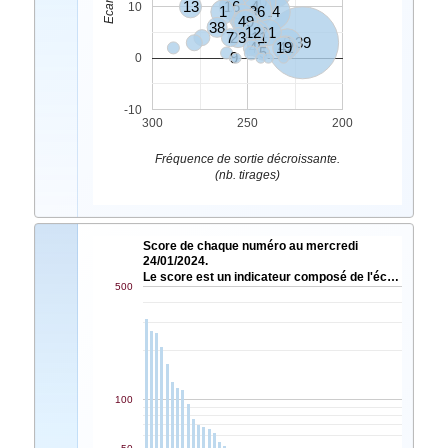
10
30
13
16
4
10
1
36
14
40
49
46
6
38
28
12
48
21
7
23
11
8
39
45
19
42
5
9
0
-10
300
250
200
Fréquence de sortie décroissante.
(nb. tirages)
Score de chaque numéro au mercredi
24/01/2024.
Le score est un indicateur composé de l'éc…
500
100