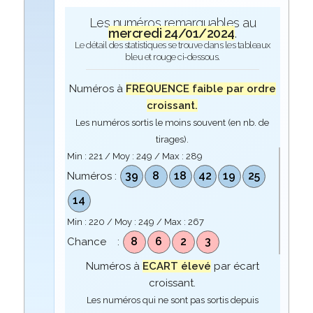
Les numéros remarquables au
mercredi 24/01/2024
.
Le détail des statistiques se trouve dans les tableaux
bleu et rouge ci-dessous.
Numéros à
FREQUENCE faible par ordre
croissant.
Les numéros sortis le moins souvent (en nb. de
tirages).
Min :
221
/ Moy :
249
/ Max :
289
39
8
18
42
19
25
Numéros :
14
Min :
220
/ Moy :
249
/ Max :
267
8
6
2
3
Chance :
Numéros à
ECART élevé
par écart
croissant.
Les numéros qui ne sont pas sortis depuis