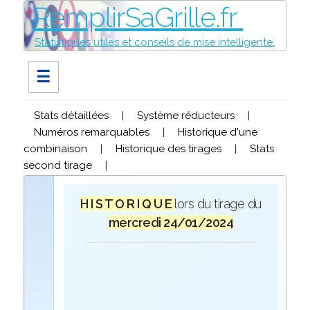
RemplirSaGrille.fr
Statistiques utiles et conseils de mise intelligente.
☰
Stats détaillées
|
Système réducteurs
|
Numéros remarquables
|
Historique d'une
combinaison
|
Historique des tirages
|
Stats
second tirage
|
H I S T O R I Q U E
lors du tirage du
mercredi 24/01/2024