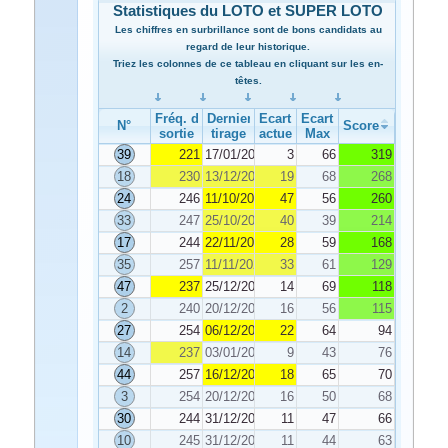
Statistiques du LOTO et SUPER LOTO
Les chiffres en surbrillance sont de bons candidats au
regard de leur historique.
Triez les colonnes de ce tableau en cliquant sur les en-
têtes.
Fréq. de
Dernier
Ecart
Ecart
N°
Score
sortie
tirage
actuel
Max
39
221
17/01/2024
3
66
319
18
230
13/12/2023
19
68
268
24
246
11/10/2023
47
56
260
33
247
25/10/2023
40
39
214
17
244
22/11/2023
28
59
168
35
257
11/11/2023
33
61
129
47
237
25/12/2023
14
69
118
2
240
20/12/2023
16
56
115
27
254
06/12/2023
22
64
94
14
237
03/01/2024
9
43
76
44
257
16/12/2023
18
65
70
3
254
20/12/2023
16
50
68
30
244
31/12/2023
11
47
66
10
245
31/12/2023
11
44
63