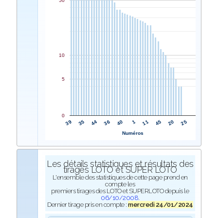
50
10
5
0
40
36
44
35
39
25
20
45
11
1
Numéros
Les détails statistiques et résultats des
tirages LOTO et SUPER LOTO
L'ensemble des statistiques de cette page prend en
compte les
premiers tirages des LOTO et SUPERLOTO depuis le
06/10/2008
.
Dernier tirage pris en compte :
mercredi 24/01/2024