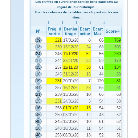
Les chiffres en surbrillance sont de bons candidats au
regard de leur historique.
Triez les colonnes de ce tableau en cliquant sur les en-
têtes.
Fréq. de
Dernier
Ecart
Ecart
N°
Score
sortie
tirage
actuel
Max
39
221
17/01/2024
8
66
769
18
230
13/12/2023
24
68
306
24
246
11/10/2023
52
56
260
17
244
22/11/2023
33
59
179
35
257
11/11/2023
38
61
134
10
245
31/12/2023
16
44
83
19
231
20/01/2024
7
120
81
44
257
16/12/2023
23
65
81
21
239
13/01/2024
10
66
68
25
231
24/01/2024
5
54
58
16
258
01/01/2024
15
54
52
46
250
08/01/2024
12
43
52
48
245
13/01/2024
10
61
52
28
248
10/01/2024
11
54
51
40
253
06/01/2024
13
52
51