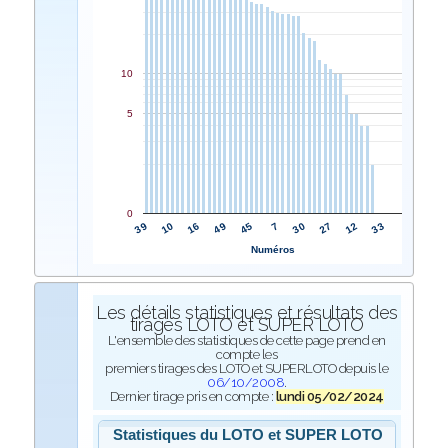
10
5
0
45
49
16
10
39
33
12
27
30
7
Numéros
Les détails statistiques et résultats des
tirages LOTO et SUPER LOTO
L'ensemble des statistiques de cette page prend en
compte les
premiers tirages des LOTO et SUPERLOTO depuis le
06/10/2008
.
Dernier tirage pris en compte :
lundi 05/02/2024
Statistiques du LOTO et SUPER LOTO