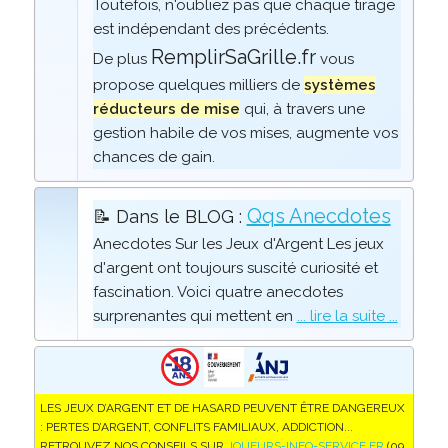
Toutefois, n'oubliez pas que chaque tirage
est indépendant des précédents.
RemplirSaGrille.fr
De plus
vous
propose quelques milliers de
systèmes
réducteurs de mise
qui, à travers une
gestion habile de vos mises, augmente vos
chances de gain.
Qqs Anecdotes
📝 Dans le BLOG :
Anecdotes Sur les Jeux d'Argent Les jeux
d'argent ont toujours suscité curiosité et
fascination. Voici quatre anecdotes
surprenantes qui mettent en
... lire la suite ...
LES JEUX D’ARGENT ET DE HASARD PEUVENT ÊTRE DANGEREUX
: PERTES D’ARGENT, CONFLITS FAMILIAUX, ADDICTION...
RETROUVEZ NOS CONSEILS SUR
JOUEURS-INFO-SERVICE.FR
(09