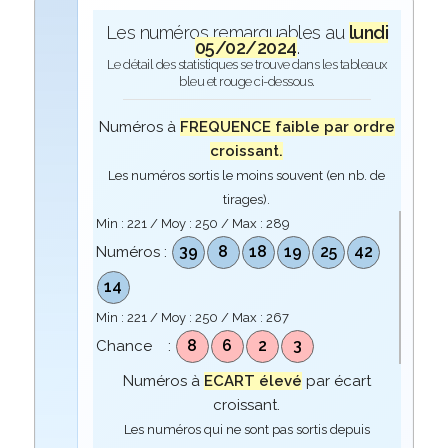
Les numéros remarquables au
lundi
05/02/2024
.
Le détail des statistiques se trouve dans les tableaux
bleu et rouge ci-dessous.
Numéros à
FREQUENCE faible par ordre
croissant.
Les numéros sortis le moins souvent (en nb. de
tirages).
Min :
221
/ Moy :
250
/ Max :
289
39
8
18
19
25
42
Numéros :
14
Min :
221
/ Moy :
250
/ Max :
267
8
6
2
3
Chance :
Numéros à
ECART élevé
par écart
croissant.
Les numéros qui ne sont pas sortis depuis