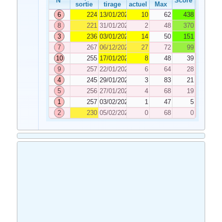
N°
Score
sortie
tirage
actuel
Max
6
224
13/01/2024
10
62
438
8
221
31/01/2024
2
48
370
3
236
03/01/2024
14
50
151
7
267
06/12/2023
27
72
99
10
255
17/01/2024
8
48
39
9
257
22/01/2024
6
64
28
4
245
29/01/2024
3
83
21
5
256
27/01/2024
4
68
19
1
257
03/02/2024
1
47
5
2
230
05/02/2024
0
68
0