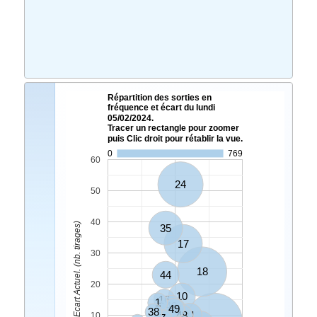
Répartition des sorties en
fréquence et écart du lundi
05/02/2024.
Tracer un rectangle pour zoomer
puis Clic droit pour rétablir la vue.
0
769
60
24
50
40
Ecart Actuel. (nb. tirages)
35
17
30
18
44
20
10
16
1
40
49
46
6
38
28
48
21
10