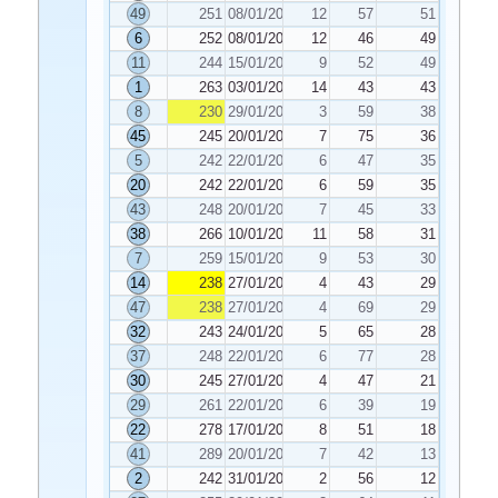
49
251
08/01/2024
12
57
51
6
252
08/01/2024
12
46
49
11
244
15/01/2024
9
52
49
1
263
03/01/2024
14
43
43
8
230
29/01/2024
3
59
38
45
245
20/01/2024
7
75
36
5
242
22/01/2024
6
47
35
20
242
22/01/2024
6
59
35
43
248
20/01/2024
7
45
33
38
266
10/01/2024
11
58
31
7
259
15/01/2024
9
53
30
14
238
27/01/2024
4
43
29
47
238
27/01/2024
4
69
29
32
243
24/01/2024
5
65
28
37
248
22/01/2024
6
77
28
30
245
27/01/2024
4
47
21
29
261
22/01/2024
6
39
19
22
278
17/01/2024
8
51
18
41
289
20/01/2024
7
42
13
2
242
31/01/2024
2
56
12