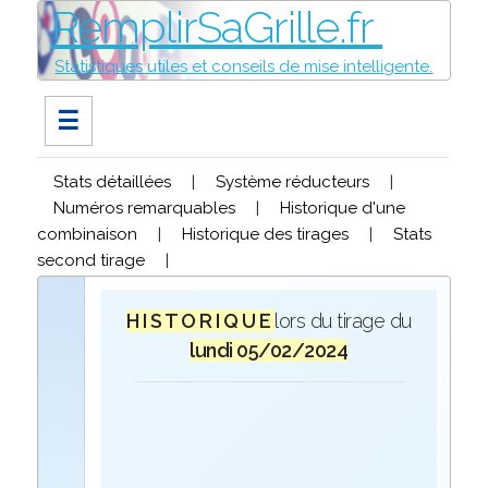
RemplirSaGrille.fr
Statistiques utiles et conseils de mise intelligente.
☰
Stats détaillées
|
Système réducteurs
|
Numéros remarquables
|
Historique d'une
combinaison
|
Historique des tirages
|
Stats
second tirage
|
H I S T O R I Q U E
lors du tirage du
lundi 05/02/2024