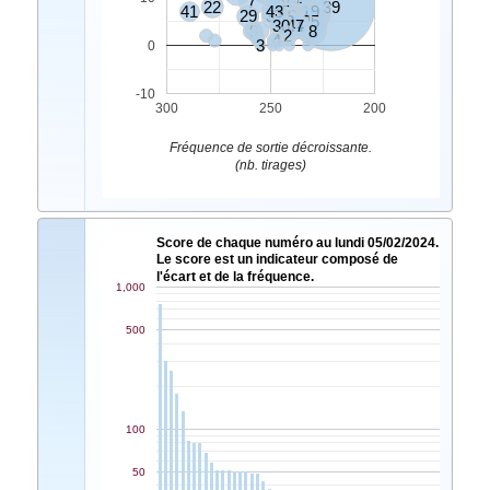
7
11
22
39
41
43
45
19
29
37
20
5
32
25
30
14
47
9
8
2
4
3
0
-10
300
250
200
Fréquence de sortie décroissante.
(nb. tirages)
Score de chaque numéro au lundi 05/02/2024.
Le score est un indicateur composé de
l'écart et de la fréquence.
1,000
500
100
50