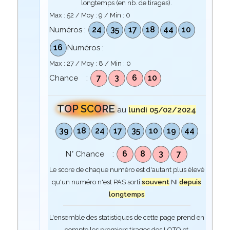
longtemps (en nb. de tirages).
Max :
52
/ Moy :
9
/ Min :
0
24
35
17
18
44
10
Numéros :
16
Numéros :
Max :
27
/ Moy :
8
/ Min :
0
7
3
6
10
Chance :
TOP SCORE
au
lundi 05/02/2024
39
18
24
17
35
10
19
44
6
8
3
7
N° Chance :
Le score de chaque numéro est d'autant plus élevé
qu'un numéro n'est PAS sorti
souvent
NI
depuis
longtemps
L'ensemble des statistiques de cette page prend en
compte les premiers tirages des LOTO et