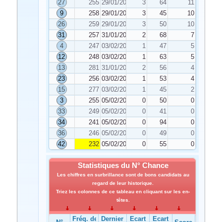
27
255
29/01/2024
3
64
11
9
258
29/01/2024
3
45
10
26
259
29/01/2024
3
50
10
31
257
31/01/2024
2
68
7
4
247
03/02/2024
1
47
5
12
248
03/02/2024
1
63
5
13
281
31/01/2024
2
56
4
23
256
03/02/2024
1
53
4
15
277
03/02/2024
1
45
2
3
255
05/02/2024
0
50
0
33
249
05/02/2024
0
41
0
34
241
05/02/2024
0
94
0
36
246
05/02/2024
0
49
0
42
232
05/02/2024
0
55
0
Statistiques du N° Chance
Les chiffres en surbrillance sont de bons candidats au
regard de leur historique.
Triez les colonnes de ce tableau en cliquant sur les en-
têtes.
Fréq. de
Dernier
Ecart
Ecart