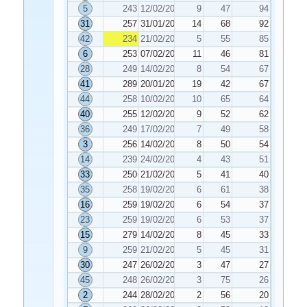
5
243
12/02/2024
9
47
94
31
257
31/01/2024
14
68
92
42
234
21/02/2024
5
55
85
6
253
07/02/2024
11
46
81
28
249
14/02/2024
8
54
67
41
289
20/01/2024
19
42
67
44
258
10/02/2024
10
65
64
40
255
12/02/2024
9
52
62
36
249
17/02/2024
7
49
58
3
256
14/02/2024
8
50
54
14
239
24/02/2024
4
43
51
33
250
21/02/2024
5
41
40
35
258
19/02/2024
6
61
38
16
259
19/02/2024
6
54
37
23
259
19/02/2024
6
53
37
15
279
14/02/2024
8
45
33
9
259
21/02/2024
5
45
31
30
247
26/02/2024
3
47
27
45
248
26/02/2024
3
75
26
2
244
28/02/2024
2
56
20