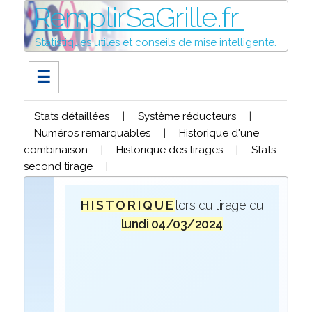
RemplirSaGrille.fr
Statistiques utiles et conseils de mise intelligente.
☰
Stats détaillées
|
Système réducteurs
|
Numéros remarquables
|
Historique d'une
combinaison
|
Historique des tirages
|
Stats
second tirage
|
H I S T O R I Q U E
lors du tirage du
lundi 04/03/2024