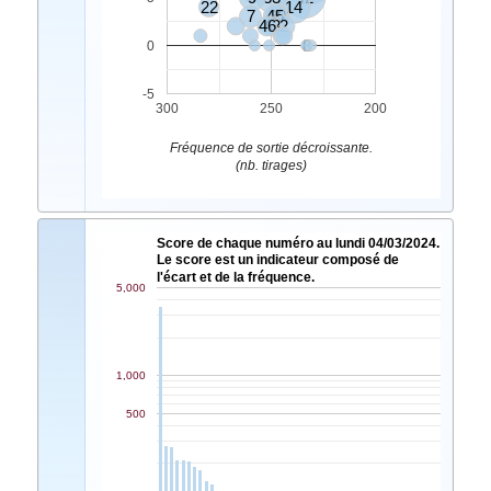
22
14
7
45
30
46
43
2
8
0
-5
300
250
200
Fréquence de sortie décroissante.
(nb. tirages)
Score de chaque numéro au lundi 04/03/2024.
Le score est un indicateur composé de
l'écart et de la fréquence.
5,000
1,000
500