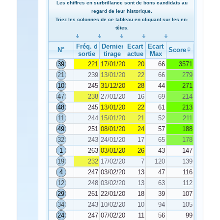
Les chiffres en surbrillance sont de bons candidats au
regard de leur historique.
Triez les colonnes de ce tableau en cliquant sur les en-
têtes.
Fréq. de
Dernier
Ecart
Ecart
N°
Score
sortie
tirage
actuel
Max
39
221
17/01/2024
20
66
3571
21
239
13/01/2024
22
66
279
10
245
31/12/2023
28
44
271
47
238
27/01/2024
16
69
214
48
245
13/01/2024
22
61
213
11
244
15/01/2024
21
52
211
49
251
08/01/2024
24
57
188
32
243
24/01/2024
17
65
178
1
263
03/01/2024
26
43
147
19
232
17/02/2024
7
120
139
4
247
03/02/2024
13
47
116
12
248
03/02/2024
13
63
112
29
261
22/01/2024
18
39
107
34
243
10/02/2024
10
94
105
24
247
07/02/2024
11
56
99