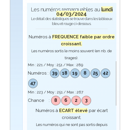
Les numéros remarquables au
lundi
04/03/2024
.
Le détail des statistiques se trouve dans les tableaux
bleu et rouge ci-dessous.
Numéros à
FREQUENCE faible par ordre
croissant.
Les numéros sortis le moins souvent (en nb. de
tirages).
Min :
221
/ Moy :
251
/ Max :
289
39
18
19
8
25
42
Numéros :
47
Min :
223
/ Moy :
251
/ Max :
267
8
6
2
3
Chance :
Numéros à
ECART élevé
par écart
croissant.
Les numéros qui ne sont pas sortis depuis