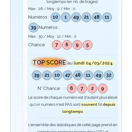
longtemps (en nb. de tirages).
Max :
28
/ Moy :
9
/ Min :
0
10
1
49
21
48
11
Numéros :
39
Numéros :
Max :
39
/ Moy :
12
/ Min :
0
7
6
9
5
Chance :
TOP SCORE
au
lundi 04/03/2024
39
21
10
47
48
11
49
32
6
7
2
9
N° Chance :
Le score de chaque numéro est d'autant plus élevé
qu'un numéro n'est PAS sorti
souvent
NI
depuis
longtemps
L'ensemble des statistiques de cette page prend en
compte les premiers tirages des LOTO et