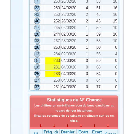
7
260
26/02/2024
3
53
18
22
280
24/02/2024
4
51
16
43
250
28/02/2024
2
45
16
46
252
28/02/2024
2
43
15
17
245
02/03/2024
1
59
10
20
244
02/03/2024
1
59
10
38
267
28/02/2024
2
58
10
26
260
02/03/2024
1
50
6
13
284
02/03/2024
1
56
4
8
233
04/03/2024
0
59
0
18
231
04/03/2024
0
68
0
25
233
04/03/2024
0
54
0
27
258
04/03/2024
0
64
0
37
251
04/03/2024
0
77
0
Statistiques du N° Chance
Les chiffres en surbrillance sont de bons candidats au
regard de leur historique.
Triez les colonnes de ce tableau en cliquant sur les en-
têtes.
Fréq. de
Dernier
Ecart
Ecart