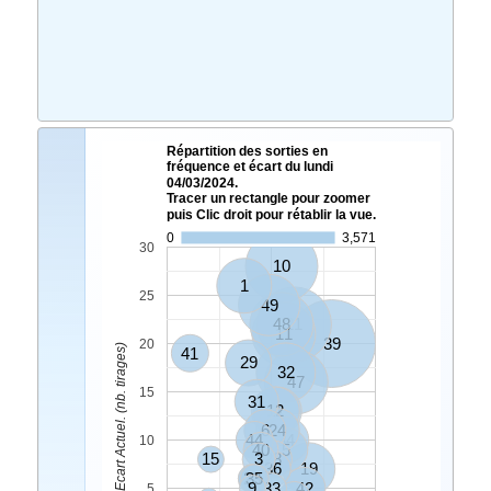
Répartition des sorties en
fréquence et écart du lundi
04/03/2024.
Tracer un rectangle pour zoomer
puis Clic droit pour rétablir la vue.
0
3,571
30
10
1
25
49
48
21
11
39
20
Ecart Actuel. (nb. tirages)
41
29
32
47
15
31
12
4
6
24
44
34
10
40
5
15
3
28
36
19
16
23
35
9
33
42
5