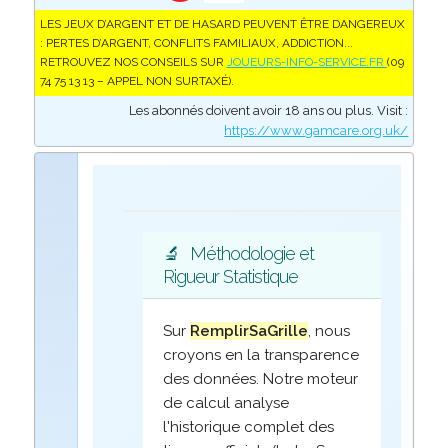
LES JEUX D’ARGENT ET DE HASARD PEUVENT ÊTRE DANGEREUX
: PERTES D’ARGENT, CONFLITS FAMILIAUX, ADDICTION...
RETROUVEZ NOS CONSEILS SUR
JOUEURS-INFO-SERVICE.FR
(09
74 75 13 13 – APPEL NON SURTAXÉ).
Les abonnés doivent avoir 18 ans ou plus. Visit :
https://www.gamcare.org.uk/
🔬
Méthodologie et
Rigueur Statistique
Sur
RemplirSaGrille
, nous
croyons en la transparence
des données. Notre moteur
de calcul analyse
l'historique complet des