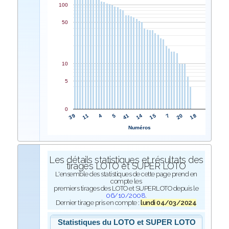
100
50
10
5
0
41
5
4
11
39
18
20
7
15
14
Numéros
Les détails statistiques et résultats des
tirages LOTO et SUPER LOTO
L'ensemble des statistiques de cette page prend en
compte les
premiers tirages des LOTO et SUPERLOTO depuis le
06/10/2008
.
Dernier tirage pris en compte :
lundi 04/03/2024
Statistiques du LOTO et SUPER LOTO