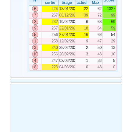
N°
Score
sortie
tirage
actuel
Max
6
224
13/01/2024
22
62
1327
7
267
06/12/2023
39
72
99
2
232
19/02/2024
6
68
69
9
257
22/01/2024
18
64
59
5
256
27/01/2024
16
68
54
1
258
12/02/2024
9
47
29
3
240
28/02/2024
2
50
13
10
256
26/02/2024
3
48
10
4
247
02/03/2024
1
83
5
8
223
04/03/2024
0
48
0