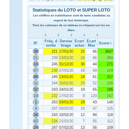
Statistiques du LOTO et SUPER LOTO
Les chiffres en surbrillance sont de bons candidats au
regard de leur historique.
Triez les colonnes de ce tableau en cliquant sur les en-
têtes.
Fréq. de
Dernier
Ecart
Ecart
N°
Score
sortie
tirage
actuel
Max
39
221
17/01/2024
22
66
3667
21
239
13/01/2024
24
66
284
10
245
31/12/2023
30
44
271
47
238
27/01/2024
18
69
224
48
245
13/01/2024
24
61
217
11
244
15/01/2024
23
52
216
32
243
24/01/2024
19
65
186
19
232
17/02/2024
9
120
167
1
263
03/01/2024
28
43
148
4
247
03/02/2024
15
47
125
34
243
10/02/2024
12
94
118
42
234
21/02/2024
7
55
112
24
247
07/02/2024
13
56
109