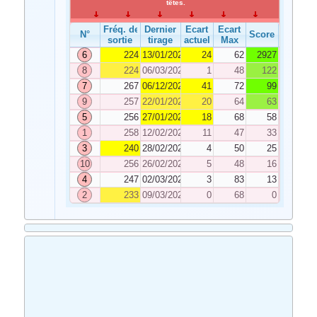
têtes.
Fréq. de
Dernier
Ecart
Ecart
N°
Score
sortie
tirage
actuel
Max
6
224
13/01/2024
24
62
2927
8
224
06/03/2024
1
48
122
7
267
06/12/2023
41
72
99
9
257
22/01/2024
20
64
63
5
256
27/01/2024
18
68
58
1
258
12/02/2024
11
47
33
3
240
28/02/2024
4
50
25
10
256
26/02/2024
5
48
16
4
247
02/03/2024
3
83
13
2
233
09/03/2024
0
68
0