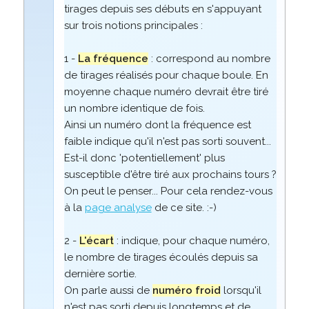
tirages depuis ses débuts en s'appuyant
sur trois notions principales :
1 -
La fréquence
: correspond au nombre
de tirages réalisés pour chaque boule. En
moyenne chaque numéro devrait être tiré
un nombre identique de fois.
Ainsi un numéro dont la fréquence est
faible indique qu'il n'est pas sorti souvent...
Est-il donc 'potentiellement' plus
susceptible d'être tiré aux prochains tours ?
On peut le penser... Pour cela rendez-vous
à la
page analyse
de ce site. :-)
2 -
L'écart
: indique, pour chaque numéro,
le nombre de tirages écoulés depuis sa
dernière sortie.
On parle aussi de
numéro froid
lorsqu'il
n'est pas sorti depuis longtemps et de