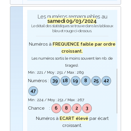
Les numéros remarquables au
samedi 09/03/2024
.
Le détail des statistiques se trouve dans les tableaux
bleu et rouge ci-dessous.
Numéros à
FREQUENCE faible par ordre
croissant.
Les numéros sortis le moins souvent (en nb. de
tirages).
Min :
221
/ Moy :
251
/ Max :
289
39
18
19
8
25
42
Numéros :
47
Min :
224
/ Moy :
251
/ Max :
267
6
8
2
3
Chance :
Numéros à
ECART élevé
par écart
croissant.