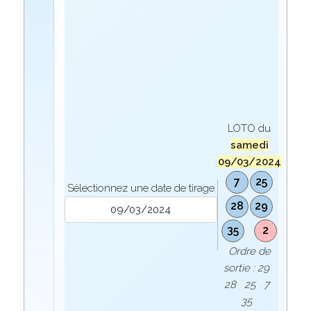
LOTO du
samedi
09/03/2024
7
25
Sélectionnez une date de tirage
28
29
35
2
Ordre de
sortie : 29
28 25 7
35