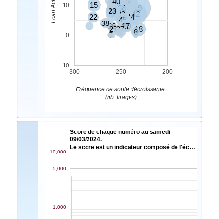
40
5
15
3
10
36
19
16
23
9
33
42
22
14
45
30
38
2
26
17
20
27
37
18
8
7
0
-10
300
250
200
Fréquence de sortie décroissante.
(nb. tirages)
Score de chaque numéro au samedi
09/03/2024.
Le score est un indicateur composé de l'éc…
10,000
5,000
1,000