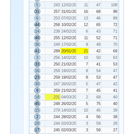
5
243
12/02/2024
11
47
108
31
257
31/01/2024
16
68
98
6
253
07/02/2024
13
46
89
44
258
10/02/2024
12
65
72
14
239
24/02/2024
6
43
71
40
255
12/02/2024
11
52
71
36
249
17/02/2024
9
49
70
41
289
20/01/2024
21
42
69
3
256
14/02/2024
10
50
63
33
250
21/02/2024
7
41
53
16
259
19/02/2024
8
54
47
23
259
19/02/2024
8
53
47
30
247
26/02/2024
5
47
42
9
259
21/02/2024
7
45
41
18
231
04/03/2024
2
68
40
45
248
26/02/2024
5
75
40
15
279
14/02/2024
10
45
39
2
244
28/02/2024
4
56
38
20
244
02/03/2024
3
59
28
17
245
02/03/2024
3
59
27