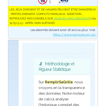
LES JEUX D’ARGENT ET DE HASARD PEUVENT ÊTRE DANGEREUX
: PERTES D’ARGENT, CONFLITS FAMILIAUX, ADDICTION...
RETROUVEZ NOS CONSEILS SUR
JOUEURS-INFO-SERVICE.FR
(09
74 75 13 13 – APPEL NON SURTAXÉ).
Les abonnés doivent avoir 18 ans ou plus. Visit :
https://www.gamcare.org.uk/
🔬
Méthodologie et
Rigueur Statistique
Sur
RemplirSaGrille
, nous
croyons en la transparence
des données. Notre moteur
de calcul analyse
l'historique complet des