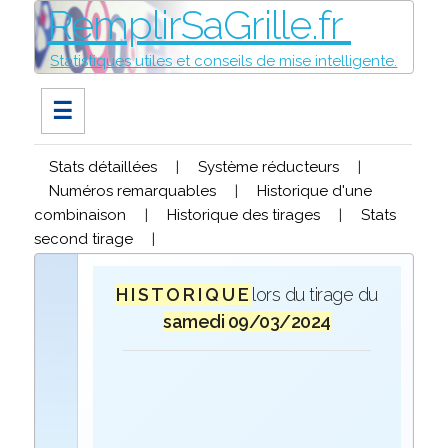
RemplirSaGrille.fr
Statistiques utiles et conseils de mise intelligente.
☰
Stats détaillées
|
Système réducteurs
|
Numéros remarquables
|
Historique d'une
combinaison
|
Historique des tirages
|
Stats
second tirage
|
H I S T O R I Q U E
lors du tirage du
samedi 09/03/2024