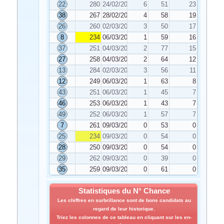
22
280
24/02/2024
6
51
23
38
267
28/02/2024
4
58
19
26
260
02/03/2024
3
50
17
8
234
06/03/2024
1
59
16
37
251
04/03/2024
2
77
15
27
258
04/03/2024
2
64
12
13
284
02/03/2024
3
56
11
12
249
06/03/2024
1
63
8
43
251
06/03/2024
1
45
7
46
253
06/03/2024
1
43
7
49
252
06/03/2024
1
57
7
7
261
09/03/2024
0
53
0
25
234
09/03/2024
0
54
0
28
250
09/03/2024
0
54
0
29
262
09/03/2024
0
39
0
35
259
09/03/2024
0
61
0
Statistiques du N° Chance
Les chiffres en surbrillance sont de bons candidats au
regard de leur historique.
Triez les colonnes de ce tableau en cliquant sur les en-