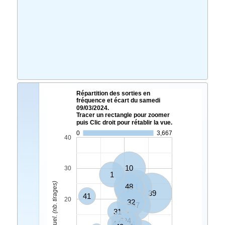
Répartition des sorties en
fréquence et écart du samedi
09/03/2024.
Tracer un rectangle pour zoomer
puis Clic droit pour rétablir la vue.
0
3,667
40
10
30
1
Ecart Actuel. (nb. tirages)
48
21
11
39
41
20
32
47
31
4
6
24
44
34