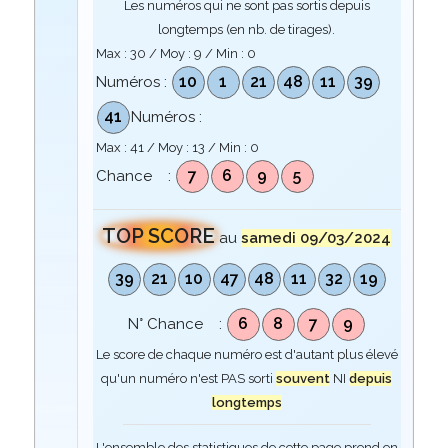
Les numéros qui ne sont pas sortis depuis
longtemps (en nb. de tirages).
Max :
30
/ Moy :
9
/ Min :
0
10
1
21
48
11
39
Numéros :
41
Numéros :
Max :
41
/ Moy :
13
/ Min :
0
7
6
9
5
Chance :
TOP SCORE
au
samedi 09/03/2024
39
21
10
47
48
11
32
19
6
8
7
9
N° Chance :
Le score de chaque numéro est d'autant plus élevé
qu'un numéro n'est PAS sorti
souvent
NI
depuis
longtemps
L'ensemble des statistiques de cette page prend en