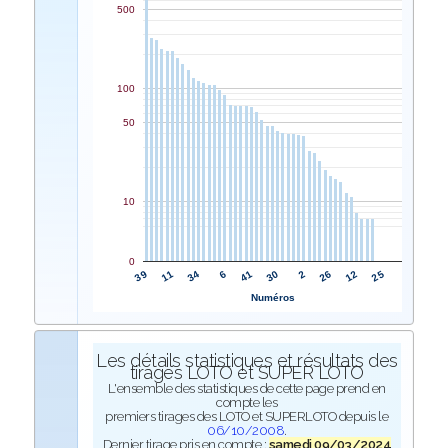
500
100
50
10
0
41
6
34
11
39
25
12
26
2
30
Numéros
Les détails statistiques et résultats des
tirages LOTO et SUPER LOTO
L'ensemble des statistiques de cette page prend en
compte les
premiers tirages des LOTO et SUPERLOTO depuis le
06/10/2008
.
Dernier tirage pris en compte :
samedi 09/03/2024