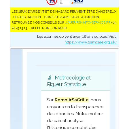
LES JEUX D’ARGENT ET DE HASARD PEUVENT ÊTRE DANGEREUX
: PERTES D’ARGENT, CONFLITS FAMILIAUX, ADDICTION...
RETROUVEZ NOS CONSEILS SUR
JOUEURS-INFO-SERVICE.FR
(09
74 75 13 13 – APPEL NON SURTAXÉ).
Les abonnés doivent avoir 18 ans ou plus. Visit :
https://www.gamcare.org.uk/
🔬
Méthodologie et
Rigueur Statistique
Sur
RemplirSaGrille
, nous
croyons en la transparence
des données. Notre moteur
de calcul analyse
l'historique complet des