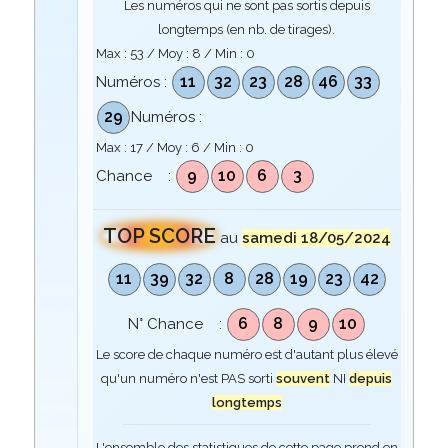
Les numéros qui ne sont pas sortis depuis
longtemps (en nb. de tirages).
Max :
53
/ Moy :
8
/ Min :
0
11
32
23
28
46
33
Numéros :
29
Numéros :
Max :
17
/ Moy :
6
/ Min :
0
9
10
6
3
Chance :
TOP SCORE
au
samedi 18/05/2024
11
39
32
8
28
19
23
42
6
8
9
10
N° Chance :
Le score de chaque numéro est d'autant plus élevé
qu'un numéro n'est PAS sorti
souvent
NI
depuis
longtemps
L'ensemble des statistiques de cette page prend en