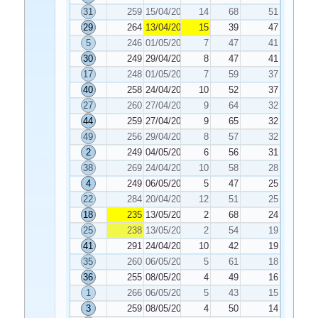
31
259
15/04/2024
14
68
51
29
264
13/04/2024
15
39
47
5
246
01/05/2024
7
47
41
30
249
29/04/2024
8
47
41
17
248
01/05/2024
7
59
37
40
258
24/04/2024
10
52
37
27
260
27/04/2024
9
64
32
44
259
27/04/2024
9
65
32
49
256
29/04/2024
8
57
32
2
249
04/05/2024
6
56
31
38
269
24/04/2024
10
58
28
4
249
06/05/2024
5
47
25
22
284
20/04/2024
12
51
25
18
235
13/05/2024
2
68
24
25
238
13/05/2024
2
54
19
41
291
24/04/2024
10
42
19
35
260
06/05/2024
5
61
18
36
255
08/05/2024
4
49
16
1
266
06/05/2024
5
43
15
3
259
08/05/2024
4
50
14