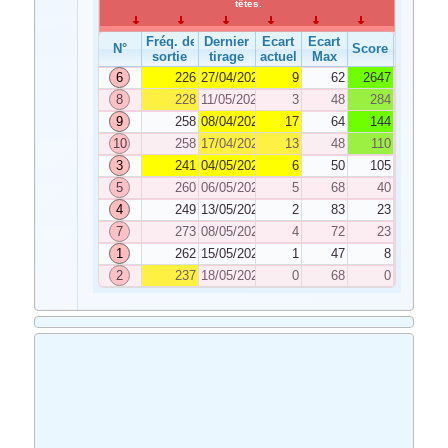
têtes.
Fréq. de
Dernier
Ecart
Ecart
N°
Score
sortie
tirage
actuel
Max
6
226
27/04/2024
9
62
2647
8
228
11/05/2024
3
48
284
9
258
08/04/2024
17
64
144
10
258
17/04/2024
13
48
110
3
241
04/05/2024
6
50
105
5
260
06/05/2024
5
68
40
4
249
13/05/2024
2
83
23
7
273
08/05/2024
4
72
23
1
262
15/05/2024
1
47
8
2
237
18/05/2024
0
68
0