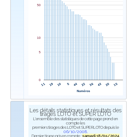
50
10
5
0
44
5
10
19
11
15
20
43
36
22
Numéros
Les détails statistiques et résultats des
tirages LOTO et SUPER LOTO
L'ensemble des statistiques de cette page prend en
compte les
premiers tirages des LOTO et SUPERLOTO depuis le
06/10/2008
.
Dernier tirage pris en compte :
samedi 18/05/2024