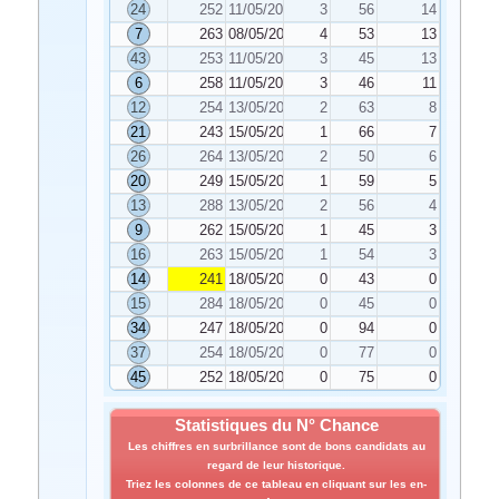
24
252
11/05/2024
3
56
14
7
263
08/05/2024
4
53
13
43
253
11/05/2024
3
45
13
6
258
11/05/2024
3
46
11
12
254
13/05/2024
2
63
8
21
243
15/05/2024
1
66
7
26
264
13/05/2024
2
50
6
20
249
15/05/2024
1
59
5
13
288
13/05/2024
2
56
4
9
262
15/05/2024
1
45
3
16
263
15/05/2024
1
54
3
14
241
18/05/2024
0
43
0
15
284
18/05/2024
0
45
0
34
247
18/05/2024
0
94
0
37
254
18/05/2024
0
77
0
45
252
18/05/2024
0
75
0
Statistiques du N° Chance
Les chiffres en surbrillance sont de bons candidats au
regard de leur historique.
Triez les colonnes de ce tableau en cliquant sur les en-