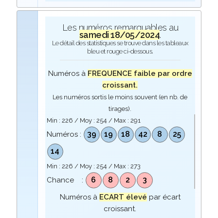
Les numéros remarquables au
samedi 18/05/2024
.
Le détail des statistiques se trouve dans les tableaux
bleu et rouge ci-dessous.
Numéros à
FREQUENCE faible par ordre
croissant.
Les numéros sortis le moins souvent (en nb. de
tirages).
Min :
226
/ Moy :
254
/ Max :
291
39
19
18
42
8
25
Numéros :
14
Min :
226
/ Moy :
254
/ Max :
273
6
8
2
3
Chance :
Numéros à
ECART élevé
par écart
croissant.