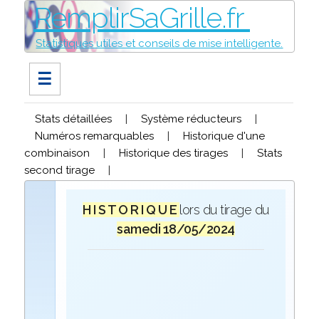
RemplirSaGrille.fr
Statistiques utiles et conseils de mise intelligente.
☰
Stats détaillées
|
Système réducteurs
|
Numéros remarquables
|
Historique d'une
combinaison
|
Historique des tirages
|
Stats
second tirage
|
H I S T O R I Q U E
lors du tirage du
samedi 18/05/2024