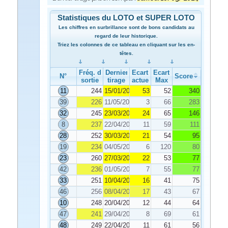
Statistiques du LOTO et SUPER LOTO
Les chiffres en surbrillance sont de bons candidats au
regard de leur historique.
Triez les colonnes de ce tableau en cliquant sur les en-
têtes.
Fréq. de
Dernier
Ecart
Ecart
N°
Score
sortie
tirage
actuel
Max
11
244
15/01/2024
53
52
340
39
226
11/05/2024
3
66
283
32
245
23/03/2024
24
65
146
8
237
22/04/2024
11
59
111
28
252
30/03/2024
21
54
95
19
234
04/05/2024
6
120
80
23
260
27/03/2024
22
53
77
42
236
01/05/2024
7
55
77
33
251
10/04/2024
16
41
75
46
256
08/04/2024
17
43
67
10
248
20/04/2024
12
44
64
47
241
29/04/2024
8
69
61
48
249
22/04/2024
11
61
56