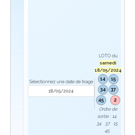
LOTO du
samedi
18/05/2024
14
15
Sélectionnez une date de tirage
34
37
45
2
Ordre de
sortie : 14
34 37 15
45