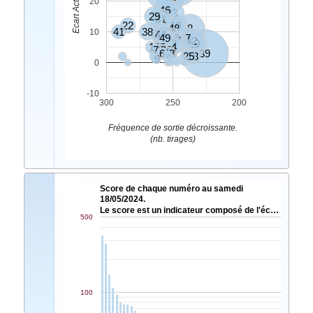
20
46
33
29
31
22
10
48
8
41
38
40
10
27
44
49
30
47
17
5
42
2
19
1
35
4
7
3
36
6
43
24
39
25
18
9
0
-10
300
250
200
Fréquence de sortie décroissante.
(nb. tirages)
Score de chaque numéro au samedi
18/05/2024.
Le score est un indicateur composé de l'éc…
500
100