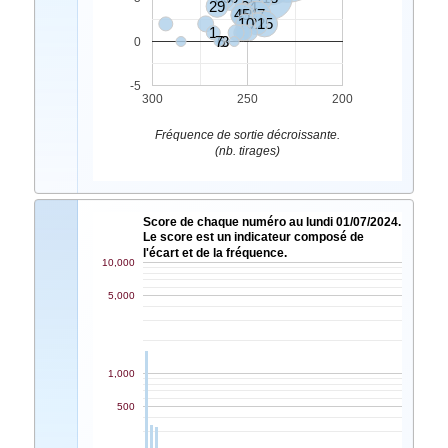
29
34
45
48
47
10
21
25
1
7
6
3
0
-5
300
250
200
Fréquence de sortie décroissante.
(nb. tirages)
Score de chaque numéro au lundi 01/07/2024.
Le score est un indicateur composé de
l'écart et de la fréquence.
10,000
5,000
1,000
500