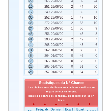
29
266
22/06/2024
4
39
24
10
251
26/06/2024
2
44
20
17
249
29/06/2024
1
59
11
30
252
29/06/2024
1
47
10
38
272
26/06/2024
2
58
10
24
253
29/06/2024
1
56
9
43
256
29/06/2024
1
45
8
41
293
26/06/2024
2
42
7
1
268
29/06/2024
1
43
6
3
262
01/07/2024
0
50
0
6
264
01/07/2024
0
46
0
7
265
01/07/2024
0
53
0
22
285
01/07/2024
0
51
0
28
257
01/07/2024
0
54
0
Statistiques du N° Chance
Les chiffres en surbrillance sont de bons candidats au
regard de leur historique.
Triez les colonnes de ce tableau en cliquant sur les en-
têtes.
Fréq. de
Dernier
Ecart
Ecart