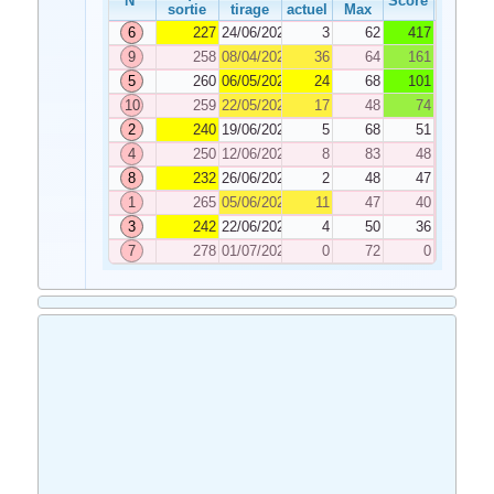
N°
Score
sortie
tirage
actuel
Max
6
227
24/06/2024
3
62
417
9
258
08/04/2024
36
64
161
5
260
06/05/2024
24
68
101
10
259
22/05/2024
17
48
74
2
240
19/06/2024
5
68
51
4
250
12/06/2024
8
83
48
8
232
26/06/2024
2
48
47
1
265
05/06/2024
11
47
40
3
242
22/06/2024
4
50
36
7
278
01/07/2024
0
72
0