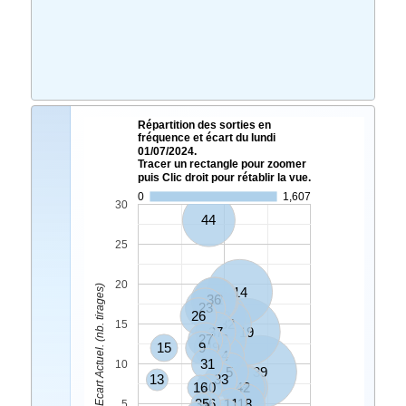
Répartition des sorties en
fréquence et écart du lundi
01/07/2024.
Tracer un rectangle pour zoomer
puis Clic droit pour rétablir la vue.
0
1,607
30
44
25
20
Ecart Actuel. (nb. tirages)
14
36
12
23
26
20
32
15
37
19
27
2
15
9
49
4
31
10
5
39
13
33
16
40
42
8
35
46
11
18
5