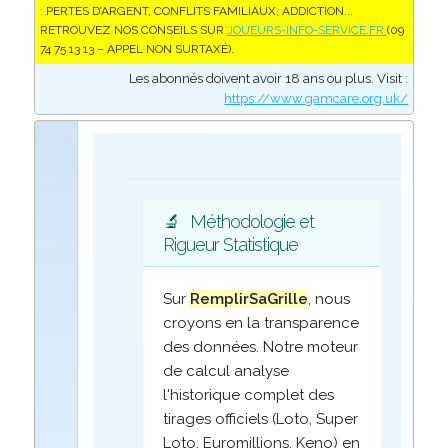
: PERTES D’ARGENT, CONFLITS FAMILIAUX, ADDICTION...
RETROUVEZ NOS CONSEILS SUR
JOUEURS-INFO-SERVICE.FR
(09
74 75 13 13 – APPEL NON SURTAXÉ).
Les abonnés doivent avoir 18 ans ou plus. Visit :
https://www.gamcare.org.uk/
🔬
Méthodologie et
Rigueur Statistique
Sur
RemplirSaGrille
, nous
croyons en la transparence
des données. Notre moteur
de calcul analyse
l'historique complet des
tirages officiels (Loto, Super
Loto, Euromillions, Keno) en