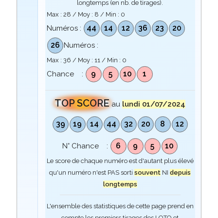
longtemps (en nb. de tirages).
Max :
28
/ Moy :
8
/ Min :
0
44
14
12
36
23
20
Numéros :
26
Numéros :
Max :
36
/ Moy :
11
/ Min :
0
9
5
10
1
Chance :
TOP SCORE
au
lundi 01/07/2024
39
19
14
44
32
20
8
12
6
9
5
10
N° Chance :
Le score de chaque numéro est d'autant plus élevé
qu'un numéro n'est PAS sorti
souvent
NI
depuis
longtemps
L'ensemble des statistiques de cette page prend en
compte les premiers tirages des LOTO et