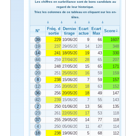
Les chiffres en surbrillance sont de bons candidats au
regard de leur historique.
Triez les colonnes de ce tableau en cliquant sur les en-
têtes.
Fréq. de
Dernier
Ecart
Ecart
N°
Score
sortie
tirage
actuel
Max
39
229
10/06/2024
9
66
1607
19
237
29/05/2024
14
120
348
14
241
18/05/2024
19
43
330
44
259
27/04/2024
28
65
207
32
248
27/05/2024
15
65
171
20
251
25/05/2024
16
59
159
8
238
15/06/2024
7
59
157
12
255
20/05/2024
18
63
152
36
256
20/05/2024
18
49
147
42
239
15/06/2024
7
55
143
2
250
01/06/2024
13
56
135
23
261
22/05/2024
17
53
118
37
255
29/05/2024
14
77
118
4
250
05/06/2024
11
47
114
18
238
19/06/2024
5
68
112