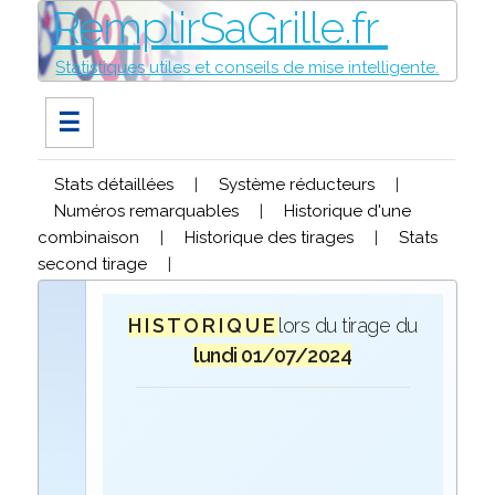
RemplirSaGrille.fr
Statistiques utiles et conseils de mise intelligente.
☰
Stats détaillées
|
Système réducteurs
|
Numéros remarquables
|
Historique d'une
combinaison
|
Historique des tirages
|
Stats
second tirage
|
H I S T O R I Q U E
lors du tirage du
lundi 01/07/2024