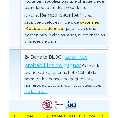
Toutefois, n'oubliez pas que chaque tirage
est indépendant des précédents.
RemplirSaGrille.fr
De plus
vous
propose quelques milliers de
systèmes
réducteurs de mise
qui, à travers une
gestion habile de vos mises, augmente vos
chances de gain.
Loto : les
📝 Dans le BLOG :
probabilités de gagner
Calcul des
chances de gagner au Loto Calcul du
nombre de chances de gagner les 5
numéros au Loto Dans un loto classique,
...
lire la suite ...
LES JEUX D’ARGENT ET DE HASARD PEUVENT ÊTRE DANGEREUX