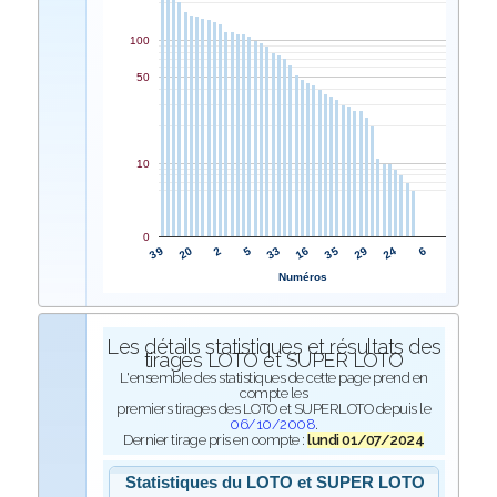
100
50
10
0
33
5
2
20
39
6
24
29
35
16
Numéros
Les détails statistiques et résultats des
tirages LOTO et SUPER LOTO
L'ensemble des statistiques de cette page prend en
compte les
premiers tirages des LOTO et SUPERLOTO depuis le
06/10/2008
.
Dernier tirage pris en compte :
lundi 01/07/2024
Statistiques du LOTO et SUPER LOTO