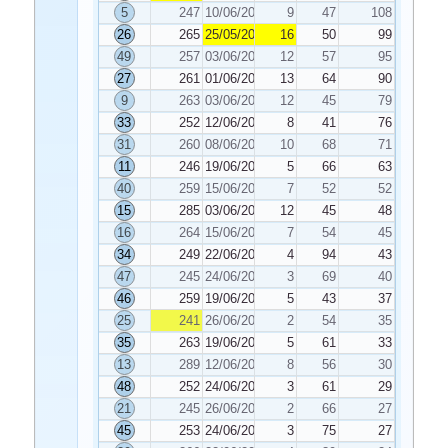
5
247
10/06/2024
9
47
108
26
265
25/05/2024
16
50
99
49
257
03/06/2024
12
57
95
27
261
01/06/2024
13
64
90
9
263
03/06/2024
12
45
79
33
252
12/06/2024
8
41
76
31
260
08/06/2024
10
68
71
11
246
19/06/2024
5
66
63
40
259
15/06/2024
7
52
52
15
285
03/06/2024
12
45
48
16
264
15/06/2024
7
54
45
34
249
22/06/2024
4
94
43
47
245
24/06/2024
3
69
40
46
259
19/06/2024
5
43
37
25
241
26/06/2024
2
54
35
35
263
19/06/2024
5
61
33
13
289
12/06/2024
8
56
30
48
252
24/06/2024
3
61
29
21
245
26/06/2024
2
66
27
45
253
24/06/2024
3
75
27