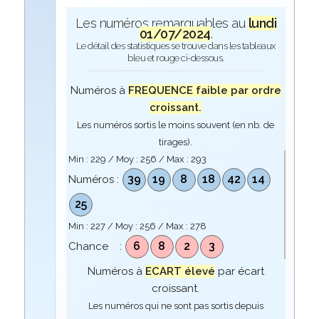
Les numéros remarquables au
lundi
01/07/2024
.
Le détail des statistiques se trouve dans les tableaux
bleu et rouge ci-dessous.
Numéros à
FREQUENCE faible par ordre
croissant.
Les numéros sortis le moins souvent (en nb. de
tirages).
Min :
229
/ Moy :
256
/ Max :
293
39
19
8
18
42
14
Numéros :
25
Min :
227
/ Moy :
256
/ Max :
278
6
8
2
3
Chance :
Numéros à
ECART élevé
par écart
croissant.
Les numéros qui ne sont pas sortis depuis