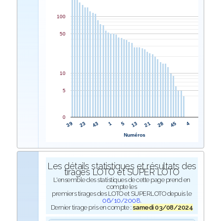
100
50
10
5
0
5
1
43
23
39
4
45
28
21
13
Numéros
Les détails statistiques et résultats des
tirages LOTO et SUPER LOTO
L'ensemble des statistiques de cette page prend en
compte les
premiers tirages des LOTO et SUPERLOTO depuis le
06/10/2008
.
Dernier tirage pris en compte :
samedi 03/08/2024