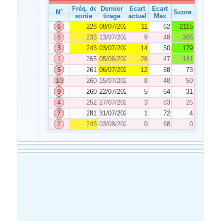
Fréq. de
Dernier
Ecart
Ecart
N°
Score
sortie
tirage
actuel
Max
6
228
08/07/2024
11
62
2115
8
233
13/07/2024
9
48
305
3
243
03/07/2024
14
50
179
1
265
05/06/2024
26
47
141
5
261
06/07/2024
12
68
73
10
260
15/07/2024
8
48
50
9
260
22/07/2024
5
64
31
4
252
27/07/2024
3
83
25
7
281
31/07/2024
1
72
4
2
243
03/08/2024
0
68
0