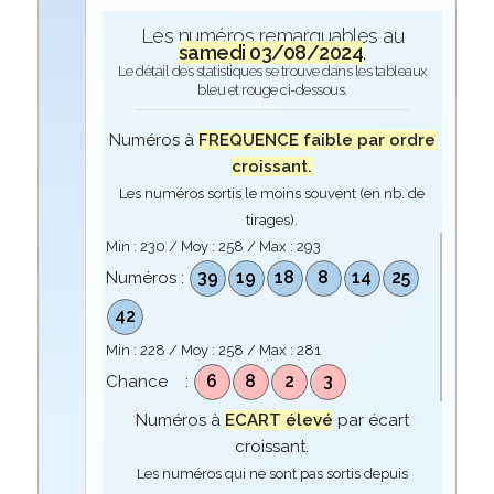
Les numéros remarquables au
samedi 03/08/2024
.
Le détail des statistiques se trouve dans les tableaux
bleu et rouge ci-dessous.
Numéros à
FREQUENCE faible par ordre
croissant.
Les numéros sortis le moins souvent (en nb. de
tirages).
Min :
230
/ Moy :
258
/ Max :
293
39
19
18
8
14
25
Numéros :
42
Min :
228
/ Moy :
258
/ Max :
281
6
8
2
3
Chance :
Numéros à
ECART élevé
par écart
croissant.
Les numéros qui ne sont pas sortis depuis