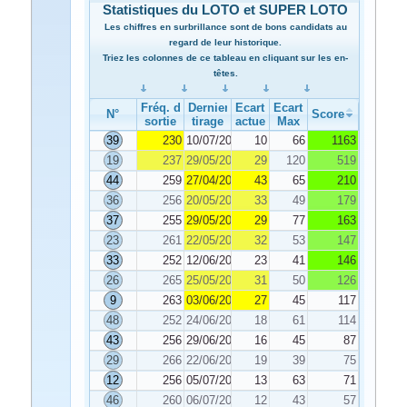
Statistiques du LOTO et SUPER LOTO
Les chiffres en surbrillance sont de bons candidats au
regard de leur historique.
Triez les colonnes de ce tableau en cliquant sur les en-
têtes.
Fréq. de
Dernier
Ecart
Ecart
N°
Score
sortie
tirage
actuel
Max
39
230
10/07/2024
10
66
1163
19
237
29/05/2024
29
120
519
44
259
27/04/2024
43
65
210
36
256
20/05/2024
33
49
179
37
255
29/05/2024
29
77
163
23
261
22/05/2024
32
53
147
33
252
12/06/2024
23
41
146
26
265
25/05/2024
31
50
126
9
263
03/06/2024
27
45
117
48
252
24/06/2024
18
61
114
43
256
29/06/2024
16
45
87
29
266
22/06/2024
19
39
75
12
256
05/07/2024
13
63
71
46
260
06/07/2024
12
43
57