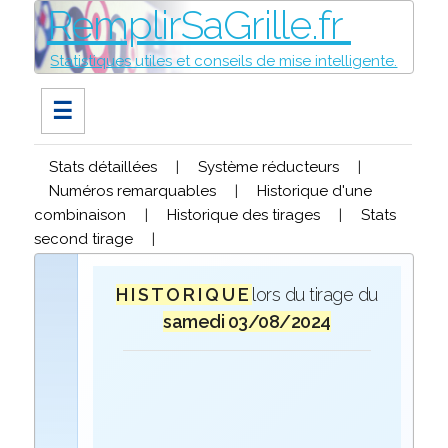
RemplirSaGrille.fr
Statistiques utiles et conseils de mise intelligente.
☰
Stats détaillées
|
Système réducteurs
|
Numéros remarquables
|
Historique d'une
combinaison
|
Historique des tirages
|
Stats
second tirage
|
H I S T O R I Q U E
lors du tirage du
samedi 03/08/2024