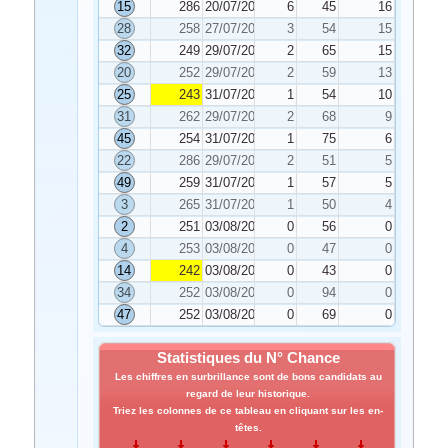
15
286
20/07/2024
6
45
16
28
258
27/07/2024
3
54
15
32
249
29/07/2024
2
65
15
20
252
29/07/2024
2
59
13
25
243
31/07/2024
1
54
10
31
262
29/07/2024
2
68
9
45
254
31/07/2024
1
75
6
22
286
29/07/2024
2
51
5
49
259
31/07/2024
1
57
5
3
265
31/07/2024
1
50
4
2
251
03/08/2024
0
56
0
4
253
03/08/2024
0
47
0
14
242
03/08/2024
0
43
0
34
252
03/08/2024
0
94
0
47
252
03/08/2024
0
69
0
Statistiques du N° Chance
Les chiffres en surbrillance sont de bons candidats au
regard de leur historique.
Triez les colonnes de ce tableau en cliquant sur les en-
têtes.