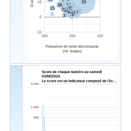
7
39
10
38
24
10
6
17
15
16
30
5
35
27
40
11
18
28
21
42
8
20
32
3
4
2
0
-10
300
250
200
Fréquence de sortie décroissante.
(nb. tirages)
Score de chaque numéro au samedi
03/08/2024.
Le score est un indicateur composé de l'éc…
5,000
1,000
500