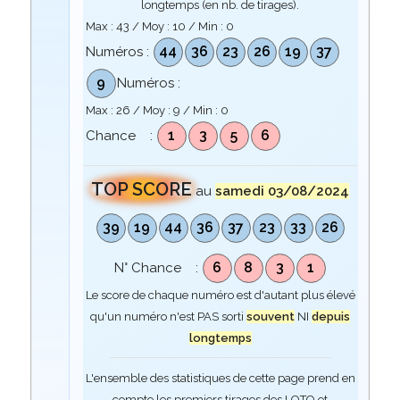
longtemps (en nb. de tirages).
Max :
43
/ Moy :
10
/ Min :
0
44
36
23
26
19
37
Numéros :
9
Numéros :
Max :
26
/ Moy :
9
/ Min :
0
1
3
5
6
Chance :
TOP SCORE
au
samedi 03/08/2024
39
19
44
36
37
23
33
26
6
8
3
1
N° Chance :
Le score de chaque numéro est d'autant plus élevé
qu'un numéro n'est PAS sorti
souvent
NI
depuis
longtemps
L'ensemble des statistiques de cette page prend en
compte les premiers tirages des LOTO et