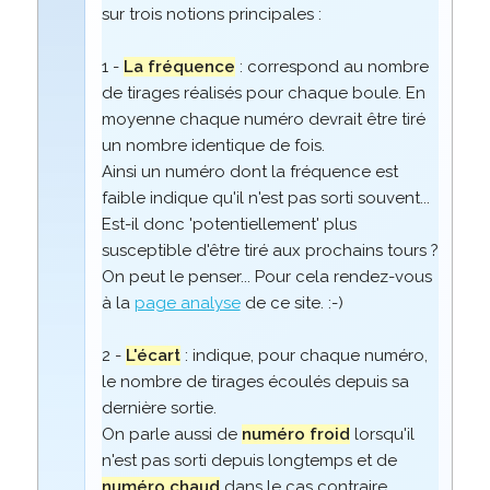
sur trois notions principales :
1 -
La fréquence
: correspond au nombre
de tirages réalisés pour chaque boule. En
moyenne chaque numéro devrait être tiré
un nombre identique de fois.
Ainsi un numéro dont la fréquence est
faible indique qu'il n'est pas sorti souvent...
Est-il donc 'potentiellement' plus
susceptible d'être tiré aux prochains tours ?
On peut le penser... Pour cela rendez-vous
à la
page analyse
de ce site. :-)
2 -
L'écart
: indique, pour chaque numéro,
le nombre de tirages écoulés depuis sa
dernière sortie.
On parle aussi de
numéro froid
lorsqu'il
n'est pas sorti depuis longtemps et de
numéro chaud
dans le cas contraire.