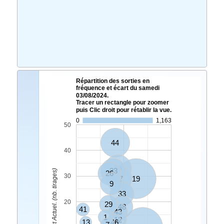
Répartition des sorties en
fréquence et écart du samedi
03/08/2024.
Tracer un rectangle pour zoomer
puis Clic droit pour rétablir la vue.
0
1,163
50
44
40
36
23
Ecart Actuel. (nb. tirages)
26
30
37
19
9
33
20
29
48
41
43
1
12
13
46