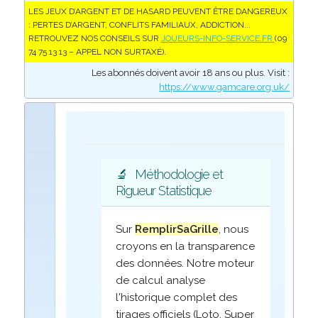
LES JEUX D’ARGENT ET DE HASARD PEUVENT ÊTRE DANGEREUX
: PERTES D’ARGENT, CONFLITS FAMILIAUX, ADDICTION...
RETROUVEZ NOS CONSEILS SUR
JOUEURS-INFO-SERVICE.FR
(09
74 75 13 13 – APPEL NON SURTAXÉ).
Les abonnés doivent avoir 18 ans ou plus. Visit :
https://www.gamcare.org.uk/
🔬
Méthodologie et
Rigueur Statistique
Sur
RemplirSaGrille
, nous
croyons en la transparence
des données. Notre moteur
de calcul analyse
l'historique complet des
tirages officiels (Loto, Super