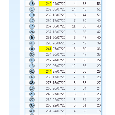
18
240
24/07/2024
4
68
53
1
269
03/07/2024
14
43
51
10
252
15/07/2024
8
44
51
17
250
17/07/2024
7
59
49
7
267
08/07/2024
11
53
43
24
257
15/07/2024
8
56
42
5
251
20/07/2024
6
47
40
41
293
26/06/2024
17
42
39
8
241
27/07/2024
3
59
36
30
254
20/07/2024
6
47
35
11
249
24/07/2024
4
66
29
13
290
06/07/2024
12
56
29
42
244
27/07/2024
3
55
29
6
266
17/07/2024
7
46
28
38
273
15/07/2024
8
58
27
16
266
20/07/2024
6
54
24
21
248
27/07/2024
3
66
23
27
262
22/07/2024
5
64
22
35
265
22/07/2024
5
61
20
40
261
24/07/2024
4
52
18