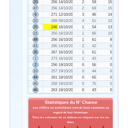
20
256
14/10/2024
2
59
15
47
256
14/10/2024
2
69
15
6
271
12/10/2024
3
46
14
22
289
09/10/2024
4
51
13
25
246
16/10/2024
1
54
13
21
250
16/10/2024
1
66
10
48
256
16/10/2024
1
61
8
41
295
14/10/2024
2
42
6
35
267
16/10/2024
1
61
5
1
273
16/10/2024
1
43
4
2
256
19/10/2024
0
56
0
10
257
19/10/2024
0
44
0
44
261
19/10/2024
0
65
0
45
258
19/10/2024
0
75
0
46
263
19/10/2024
0
43
0
Statistiques du N° Chance
Les chiffres en surbrillance sont de bons candidats au
regard de leur historique.
Triez les colonnes de ce tableau en cliquant sur les en-
têtes.