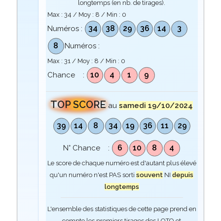
longtemps (en nb. de tirages).
Max :
34
/ Moy :
8
/ Min :
0
34
38
29
36
14
3
Numéros :
8
Numéros :
Max :
31
/ Moy :
8
/ Min :
0
10
4
1
9
Chance :
TOP SCORE
au
samedi 19/10/2024
39
14
8
34
19
36
11
29
6
10
8
4
N° Chance :
Le score de chaque numéro est d'autant plus élevé
qu'un numéro n'est PAS sorti
souvent
NI
depuis
longtemps
L'ensemble des statistiques de cette page prend en
compte les premiers tirages des LOTO et