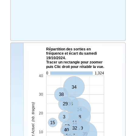
Répartition des sorties en
fréquence et écart du samedi
19/10/2024.
Tracer un rectangle pour zoomer
puis Clic droit pour rétablir la vue.
0
1,324
40
34
38
30
29
36
Ecart Actuel. (nb. tirages)
14
20
3
8
15
11
23
32
19
27
28
40
9
10
39
24
17