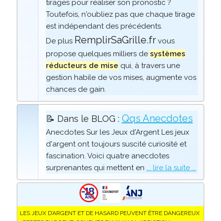
tirages pour réaliser son pronostic ?
Toutefois, n'oubliez pas que chaque tirage
est indépendant des précédents.
RemplirSaGrille.fr
De plus
vous
propose quelques milliers de
systèmes
réducteurs de mise
qui, à travers une
gestion habile de vos mises, augmente vos
chances de gain.
Qqs Anecdotes
📝 Dans le BLOG :
Anecdotes Sur les Jeux d'Argent Les jeux
d'argent ont toujours suscité curiosité et
fascination. Voici quatre anecdotes
surprenantes qui mettent en
... lire la suite ...
LES JEUX D’ARGENT ET DE HASARD PEUVENT ÊTRE DANGEREUX