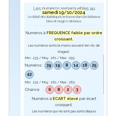
Les numéros remarquables au
samedi 19/10/2024
.
Le détail des statistiques se trouve dans les tableaux
bleu et rouge ci-dessous.
Numéros à
FREQUENCE faible par ordre
croissant.
Les numéros sortis le moins souvent (en nb. de
tirages).
Min :
233
/ Moy :
261
/ Max :
295
39
19
8
14
18
25
Numéros :
42
Min :
232
/ Moy :
261
/ Max :
283
6
8
2
3
Chance :
Numéros à
ECART élevé
par écart
croissant.
Les numéros qui ne sont pas sortis depuis