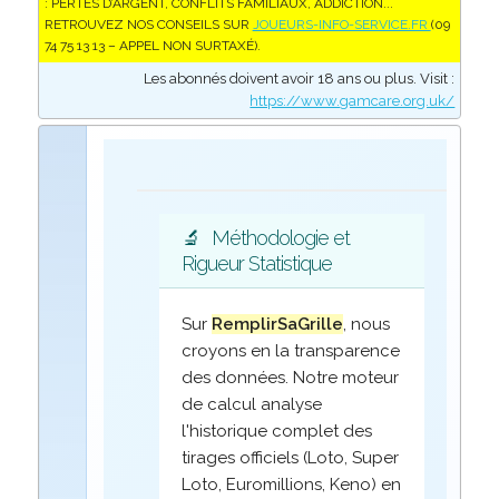
: PERTES D’ARGENT, CONFLITS FAMILIAUX, ADDICTION...
RETROUVEZ NOS CONSEILS SUR
JOUEURS-INFO-SERVICE.FR
(09
74 75 13 13 – APPEL NON SURTAXÉ).
Les abonnés doivent avoir 18 ans ou plus. Visit :
https://www.gamcare.org.uk/
🔬
Méthodologie et
Rigueur Statistique
Sur
RemplirSaGrille
, nous
croyons en la transparence
des données. Notre moteur
de calcul analyse
l'historique complet des
tirages officiels (Loto, Super
Loto, Euromillions, Keno) en