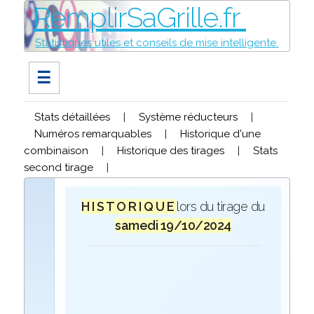
RemplirSaGrille.fr
Statistiques utiles et conseils de mise intelligente.
☰
Stats détaillées
|
Système réducteurs
|
Numéros remarquables
|
Historique d'une
combinaison
|
Historique des tirages
|
Stats
second tirage
|
H I S T O R I Q U E
lors du tirage du
samedi 19/10/2024