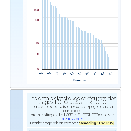
100
50
10
5
0
12
40
3
36
39
10
48
47
26
18
Numéros
Les détails statistiques et résultats des
tirages LOTO et SUPER LOTO
L'ensemble des statistiques de cette page prend en
compte les
premiers tirages des LOTO et SUPERLOTO depuis le
06/10/2008
.
Dernier tirage pris en compte :
samedi 19/10/2024