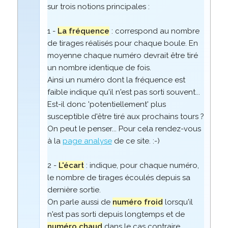
sur trois notions principales :
1 -
La fréquence
: correspond au nombre
de tirages réalisés pour chaque boule. En
moyenne chaque numéro devrait être tiré
un nombre identique de fois.
Ainsi un numéro dont la fréquence est
faible indique qu'il n'est pas sorti souvent...
Est-il donc 'potentiellement' plus
susceptible d'être tiré aux prochains tours ?
On peut le penser... Pour cela rendez-vous
à la
page analyse
de ce site. :-)
2 -
L'écart
: indique, pour chaque numéro,
le nombre de tirages écoulés depuis sa
dernière sortie.
On parle aussi de
numéro froid
lorsqu'il
n'est pas sorti depuis longtemps et de
numéro chaud
dans le cas contraire.