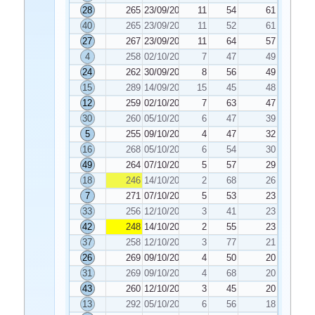
28
265
23/09/2024
11
54
61
40
265
23/09/2024
11
52
61
27
267
23/09/2024
11
64
57
4
258
02/10/2024
7
47
49
24
262
30/09/2024
8
56
49
15
289
14/09/2024
15
45
48
12
259
02/10/2024
7
63
47
30
260
05/10/2024
6
47
39
5
255
09/10/2024
4
47
32
16
268
05/10/2024
6
54
30
49
264
07/10/2024
5
57
29
18
246
14/10/2024
2
68
26
7
271
07/10/2024
5
53
23
33
256
12/10/2024
3
41
23
42
248
14/10/2024
2
55
23
37
258
12/10/2024
3
77
21
26
269
09/10/2024
4
50
20
31
269
09/10/2024
4
68
20
43
260
12/10/2024
3
45
20
13
292
05/10/2024
6
56
18