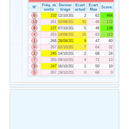
Fréq. de
Dernier
Ecart
Ecart
N°
Score
sortie
tirage
actuel
Max
6
232
12/10/2024
3
62
484
10
261
10/08/2024
31
48
172
8
237
07/10/2024
5
48
138
4
253
14/09/2024
15
83
113
1
268
28/09/2024
9
47
40
9
267
02/10/2024
7
64
32
2
245
14/10/2024
2
68
24
7
283
09/10/2024
4
72
13
3
247
16/10/2024
1
50
10
5
267
19/10/2024
0
68
0