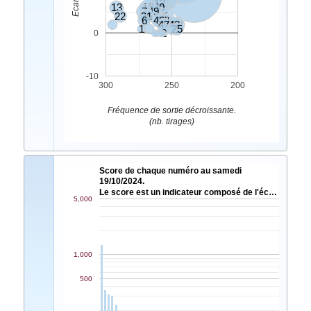
12
4
13
16
30
7
49
22
26
31
5
6
43
37
33
20
47
42
18
1
25
2
0
-10
300
250
200
Fréquence de sortie décroissante.
(nb. tirages)
Score de chaque numéro au samedi
19/10/2024.
Le score est un indicateur composé de l'éc…
5,000
1,000
500