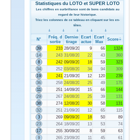
Statistiques du LOTO et SUPER LOTO
Les chiffres en surbrillance sont de bons candidats au
regard de leur historique.
Triez les colonnes de ce tableau en cliquant sur les en-
têtes.
Fréq. de
Dernier
Ecart
Ecart
N°
Score
sortie
tirage
actuel
Max
39
233
28/09/2024
9
66
1324
14
243
31/08/2024
22
43
360
8
242
09/09/2024
18
59
323
34
252
03/08/2024
34
94
309
19
241
21/09/2024
12
120
239
36
258
24/08/2024
25
49
175
11
251
14/09/2024
15
66
144
29
267
24/08/2024
25
39
131
38
274
12/08/2024
30
58
131
32
251
21/09/2024
12
65
115
3
269
09/09/2024
18
50
89
23
264
18/09/2024
13
53
74
17
255
30/09/2024
8
59
63
9
265
23/09/2024
11
45
61