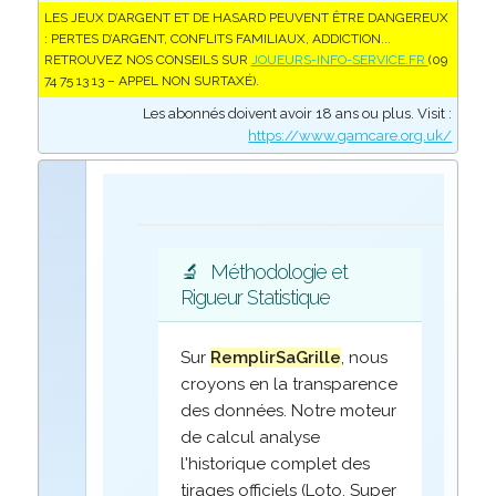
LES JEUX D’ARGENT ET DE HASARD PEUVENT ÊTRE DANGEREUX
: PERTES D’ARGENT, CONFLITS FAMILIAUX, ADDICTION...
RETROUVEZ NOS CONSEILS SUR
JOUEURS-INFO-SERVICE.FR
(09
74 75 13 13 – APPEL NON SURTAXÉ).
Les abonnés doivent avoir 18 ans ou plus. Visit :
https://www.gamcare.org.uk/
🔬
Méthodologie et
Rigueur Statistique
Sur
RemplirSaGrille
, nous
croyons en la transparence
des données. Notre moteur
de calcul analyse
l'historique complet des
tirages officiels (Loto, Super