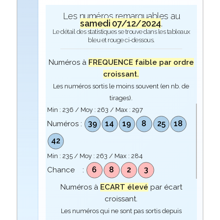
Les numéros remarquables au
samedi 07/12/2024
.
Le détail des statistiques se trouve dans les tableaux
bleu et rouge ci-dessous.
Numéros à
FREQUENCE faible par ordre
croissant.
Les numéros sortis le moins souvent (en nb. de
tirages).
Min :
236
/ Moy :
263
/ Max :
297
39
14
19
8
25
18
Numéros :
42
Min :
235
/ Moy :
263
/ Max :
284
6
8
2
3
Chance :
Numéros à
ECART élevé
par écart
croissant.
Les numéros qui ne sont pas sortis depuis