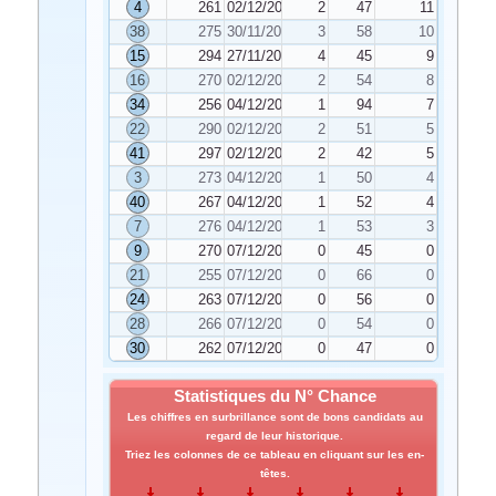
4
261
02/12/2024
2
47
11
38
275
30/11/2024
3
58
10
15
294
27/11/2024
4
45
9
16
270
02/12/2024
2
54
8
34
256
04/12/2024
1
94
7
22
290
02/12/2024
2
51
5
41
297
02/12/2024
2
42
5
3
273
04/12/2024
1
50
4
40
267
04/12/2024
1
52
4
7
276
04/12/2024
1
53
3
9
270
07/12/2024
0
45
0
21
255
07/12/2024
0
66
0
24
263
07/12/2024
0
56
0
28
266
07/12/2024
0
54
0
30
262
07/12/2024
0
47
0
Statistiques du N° Chance
Les chiffres en surbrillance sont de bons candidats au
regard de leur historique.
Triez les colonnes de ce tableau en cliquant sur les en-
têtes.