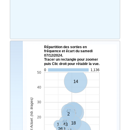
Répartition des sorties en
fréquence et écart du samedi
07/12/2024.
Tracer un rectangle pour zoomer
puis Clic droit pour rétablir la vue.
0
1,136
50
14
40
Ecart Actuel. (nb. tirages)
30
47
42
25
2
20
44
18
1
43
26
23