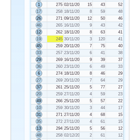
1
275
02/11/2024
15
43
52
17
258
18/11/2024
8
59
48
26
271
09/11/2024
12
50
46
46
265
16/11/2024
9
43
42
12
262
18/11/2024
8
63
41
19
245
30/11/2024
3
120
41
45
259
20/11/2024
7
75
40
33
257
23/11/2024
6
41
38
29
269
16/11/2024
9
39
37
36
260
23/11/2024
6
49
33
6
274
18/11/2024
8
46
29
27
269
20/11/2024
7
64
29
37
261
25/11/2024
5
77
27
20
259
27/11/2024
4
59
23
49
266
25/11/2024
5
57
22
10
259
30/11/2024
3
44
17
31
271
27/11/2024
4
68
15
35
272
27/11/2024
4
61
15
13
294
25/11/2024
5
56
12
48
258
02/12/2024
2
61
12