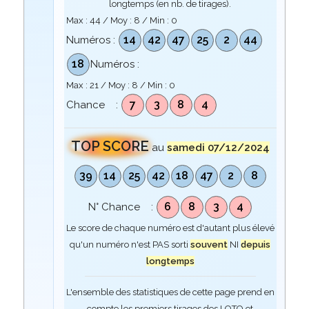
longtemps (en nb. de tirages).
Max :
44
/ Moy :
8
/ Min :
0
14
42
47
25
2
44
Numéros :
18
Numéros :
Max :
21
/ Moy :
8
/ Min :
0
7
3
8
4
Chance :
TOP SCORE
au
samedi 07/12/2024
39
14
25
42
18
47
2
8
6
8
3
4
N° Chance :
Le score de chaque numéro est d'autant plus élevé
qu'un numéro n'est PAS sorti
souvent
NI
depuis
longtemps
L'ensemble des statistiques de cette page prend en
compte les premiers tirages des LOTO et