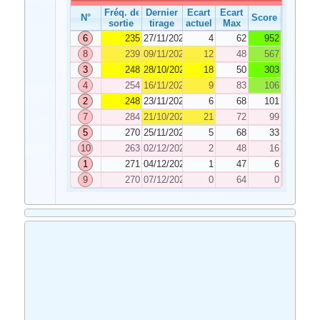
Fréq. de
Dernier
Ecart
Ecart
N°
Score
sortie
tirage
actuel
Max
6
235
27/11/2024
4
62
952
8
239
09/11/2024
12
48
567
3
248
28/10/2024
18
50
303
4
254
16/11/2024
9
83
106
2
248
23/11/2024
6
68
101
7
284
21/10/2024
21
72
99
5
270
25/11/2024
5
68
33
10
263
02/12/2024
2
48
16
1
271
04/12/2024
1
47
6
9
270
07/12/2024
0
64
0