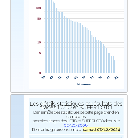
100
50
10
5
0
45
17
11
47
39
21
41
38
31
27
Numéros
Les détails statistiques et résultats des
tirages LOTO et SUPER LOTO
L'ensemble des statistiques de cette page prend en
compte les
premiers tirages des LOTO et SUPERLOTO depuis le
06/10/2008
.
Dernier tirage pris en compte :
samedi 07/12/2024