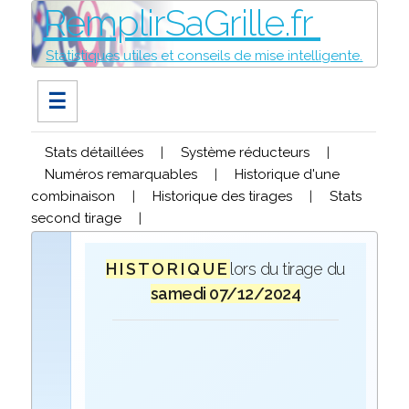
RemplirSaGrille.fr
Statistiques utiles et conseils de mise intelligente.
☰
Stats détaillées
|
Système réducteurs
|
Numéros remarquables
|
Historique d'une
combinaison
|
Historique des tirages
|
Stats
second tirage
|
H I S T O R I Q U E
lors du tirage du
samedi 07/12/2024