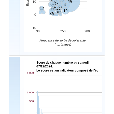
11
32
39
10
29
46
5
6
12
17
8
27
45
36
33
13
49
37
35
31
20
10
19
4
48
7
3
9
0
-10
300
250
200
Fréquence de sortie décroissante.
(nb. tirages)
Score de chaque numéro au samedi
07/12/2024.
Le score est un indicateur composé de l'éc…
5,000
1,000
500