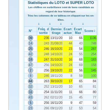
Statistiques du LOTO et SUPER LOTO
Les chiffres en surbrillance sont de bons candidats au
regard de leur historique.
Triez les colonnes de ce tableau en cliquant sur les en-
têtes.
Fréq. de
Dernier
Ecart
Ecart
N°
Score
sortie
tirage
actuel
Max
39
236
13/11/2024
10
66
1136
14
243
31/08/2024
44
43
748
25
246
16/10/2024
23
54
287
42
248
14/10/2024
24
55
254
18
247
31/10/2024
16
68
183
47
256
14/10/2024
24
69
158
2
256
19/10/2024
22
56
145
8
246
18/11/2024
8
59
100
44
263
30/10/2024
17
65
84
32
252
13/11/2024
10
65
81
11
254
11/11/2024
11
66
80
43
262
02/11/2024
15
45
77
5
256
16/11/2024
9
47
59
23
266
09/11/2024
12
53
54