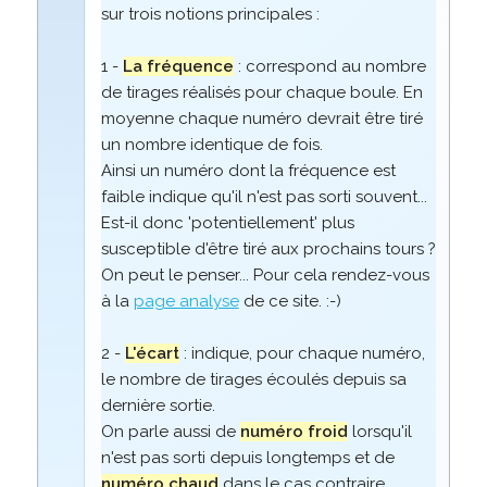
sur trois notions principales :
1 -
La fréquence
: correspond au nombre
de tirages réalisés pour chaque boule. En
moyenne chaque numéro devrait être tiré
un nombre identique de fois.
Ainsi un numéro dont la fréquence est
faible indique qu'il n'est pas sorti souvent...
Est-il donc 'potentiellement' plus
susceptible d'être tiré aux prochains tours ?
On peut le penser... Pour cela rendez-vous
à la
page analyse
de ce site. :-)
2 -
L'écart
: indique, pour chaque numéro,
le nombre de tirages écoulés depuis sa
dernière sortie.
On parle aussi de
numéro froid
lorsqu'il
n'est pas sorti depuis longtemps et de
numéro chaud
dans le cas contraire.