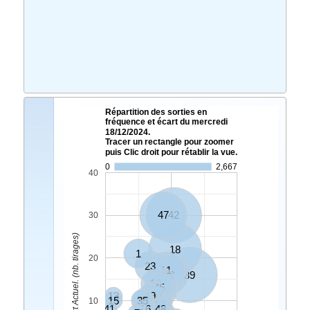
Répartition des sorties en
fréquence et écart du mercredi
18/12/2024.
Tracer un rectangle pour zoomer
puis Clic droit pour rétablir la vue.
0
2,667
40
47
42
30
Ecart Actuel. (nb. tirages)
18
1
20
23
11
32
39
12
17
45
33
13
49
37
15
35
31
20
10
10
41
16
48