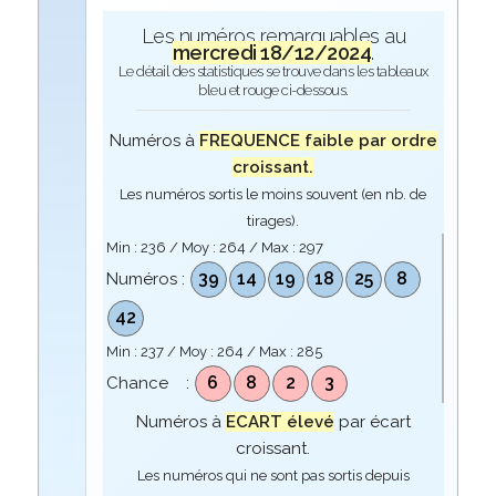
Les numéros remarquables au
mercredi 18/12/2024
.
Le détail des statistiques se trouve dans les tableaux
bleu et rouge ci-dessous.
Numéros à
FREQUENCE faible par ordre
croissant.
Les numéros sortis le moins souvent (en nb. de
tirages).
Min :
236
/ Moy :
264
/ Max :
297
39
14
19
18
25
8
Numéros :
42
Min :
237
/ Moy :
264
/ Max :
285
6
8
2
3
Chance :
Numéros à
ECART élevé
par écart
croissant.
Les numéros qui ne sont pas sortis depuis