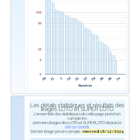
100
50
10
5
0
21
10
1
11
39
14
36
30
28
13
Numéros
Les détails statistiques et résultats des
tirages LOTO et SUPER LOTO
L'ensemble des statistiques de cette page prend en
compte les
premiers tirages des LOTO et SUPERLOTO depuis le
06/10/2008
.
Dernier tirage pris en compte :
mercredi 18/12/2024