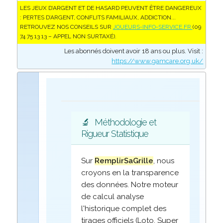
LES JEUX D’ARGENT ET DE HASARD PEUVENT ÊTRE DANGEREUX
: PERTES D’ARGENT, CONFLITS FAMILIAUX, ADDICTION...
RETROUVEZ NOS CONSEILS SUR
JOUEURS-INFO-SERVICE.FR
(09
74 75 13 13 – APPEL NON SURTAXÉ).
Les abonnés doivent avoir 18 ans ou plus. Visit :
https://www.gamcare.org.uk/
🔬
Méthodologie et
Rigueur Statistique
Sur
RemplirSaGrille
, nous
croyons en la transparence
des données. Notre moteur
de calcul analyse
l'historique complet des
tirages officiels (Loto, Super