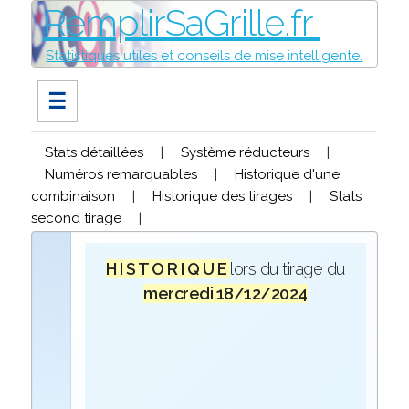
RemplirSaGrille.fr
Statistiques utiles et conseils de mise intelligente.
☰
Stats détaillées
|
Système réducteurs
|
Numéros remarquables
|
Historique d'une
combinaison
|
Historique des tirages
|
Stats
second tirage
|
H I S T O R I Q U E
lors du tirage du
mercredi 18/12/2024