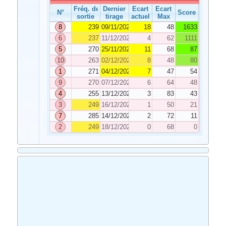
Fréq. de
Dernier
Ecart
Ecart
N°
Score
sortie
tirage
actuel
Max
8
239
09/11/2024
18
48
1633
6
237
11/12/2024
4
62
1111
5
270
25/11/2024
11
68
87
10
263
02/12/2024
8
48
80
1
271
04/12/2024
7
47
54
9
270
07/12/2024
6
64
48
4
255
13/12/2024
3
83
43
3
249
16/12/2024
1
50
21
7
285
14/12/2024
2
72
11
2
249
18/12/2024
0
68
0