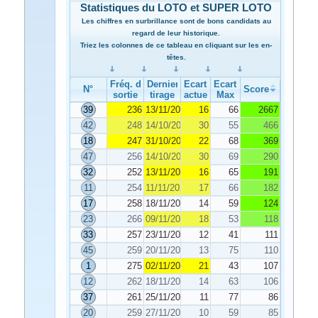
Statistiques du LOTO et SUPER LOTO
Les chiffres en surbrillance sont de bons candidats au
regard de leur historique.
Triez les colonnes de ce tableau en cliquant sur les en-
têtes.
Fréq. de
Dernier
Ecart
Ecart
N°
Score
sortie
tirage
actuel
Max
39
236
13/11/2024
16
66
2667
42
248
14/10/2024
30
55
466
18
247
31/10/2024
22
68
369
47
256
14/10/2024
30
69
290
32
252
13/11/2024
16
65
191
11
254
11/11/2024
17
66
182
17
258
18/11/2024
14
59
124
23
266
09/11/2024
18
53
118
33
257
23/11/2024
12
41
111
45
259
20/11/2024
13
75
110
1
275
02/11/2024
21
43
107
12
262
18/11/2024
14
63
106
37
261
25/11/2024
11
77
86
20
259
27/11/2024
10
59
85