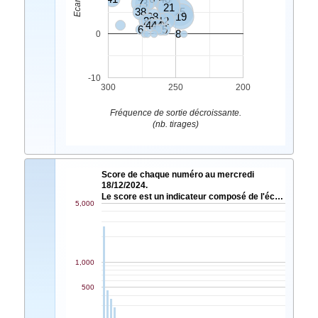
7
3
34
21
38
25
28
19
29
9
4
2
40
24
44
30
6
5
8
0
-10
300
250
200
Fréquence de sortie décroissante.
(nb. tirages)
Score de chaque numéro au mercredi
18/12/2024.
Le score est un indicateur composé de l'éc…
5,000
1,000
500