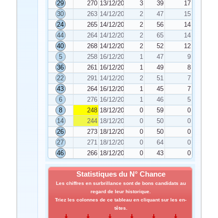
29
270
13/12/2024
3
39
17
30
263
14/12/2024
2
47
15
24
265
14/12/2024
2
56
14
44
264
14/12/2024
2
65
14
40
268
14/12/2024
2
52
12
5
258
16/12/2024
1
47
9
36
261
16/12/2024
1
49
8
22
291
14/12/2024
2
51
7
43
264
16/12/2024
1
45
7
6
276
16/12/2024
1
46
5
8
248
18/12/2024
0
59
0
14
244
18/12/2024
0
50
0
26
273
18/12/2024
0
50
0
27
271
18/12/2024
0
64
0
46
266
18/12/2024
0
43
0
Statistiques du N° Chance
Les chiffres en surbrillance sont de bons candidats au
regard de leur historique.
Triez les colonnes de ce tableau en cliquant sur les en-
têtes.