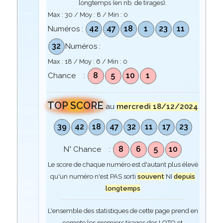
longtemps (en nb. de tirages).
Max :
30
/ Moy :
8
/ Min :
0
42
47
18
1
23
11
Numéros :
32
Numéros :
Max :
18
/ Moy :
6
/ Min :
0
8
5
10
1
Chance :
TOP SCORE
au
mercredi 18/12/2024
39
42
18
47
32
11
17
23
8
6
5
10
N° Chance :
Le score de chaque numéro est d'autant plus élevé
qu'un numéro n'est PAS sorti
souvent
NI
depuis
longtemps
L'ensemble des statistiques de cette page prend en
compte les premiers tirages des LOTO et