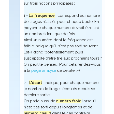
sur trois notions principales :
1 -
La fréquence
: correspond au nombre
de tirages réalisés pour chaque boule. En
moyenne chaque numéro devrait être tiré
un nombre identique de fois.
Ainsi un numéro dont la fréquence est
faible indique qu'il n'est pas sorti souvent...
Est-il donc 'potentiellement' plus
susceptible d'être tiré aux prochains tours ?
On peut le penser... Pour cela rendez-vous
à la
page analyse
de ce site. :-)
2 -
L'écart
: indique, pour chaque numéro,
le nombre de tirages écoulés depuis sa
dernière sortie.
On parle aussi de
numéro froid
lorsqu'il
n'est pas sorti depuis longtemps et de
numéro chaud
dans le cas contraire.