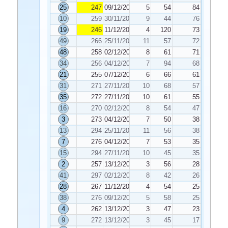
25
247
09/12/2024
5
54
84
10
259
30/11/2024
9
44
76
19
246
11/12/2024
4
120
73
49
266
25/11/2024
11
57
72
48
258
02/12/2024
8
61
71
34
256
04/12/2024
7
94
68
21
255
07/12/2024
6
66
61
31
271
27/11/2024
10
68
57
35
272
27/11/2024
10
61
55
16
270
02/12/2024
8
54
47
3
273
04/12/2024
7
50
38
13
294
25/11/2024
11
56
38
7
276
04/12/2024
7
53
35
15
294
27/11/2024
10
45
35
2
257
13/12/2024
3
56
28
41
297
02/12/2024
8
42
26
28
267
11/12/2024
4
54
25
38
276
09/12/2024
5
58
25
4
262
13/12/2024
3
47
23
9
272
13/12/2024
3
45
17