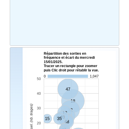
Répartition des sorties en
fréquence et écart du mercredi
15/01/2025.
Tracer un rectangle pour zoomer
puis Clic droit pour rétablir la vue.
0
1,047
50
47
40
18
Ecart Actuel. (nb. tirages)
30
32
12
33
49
15
35
10
48
20
4