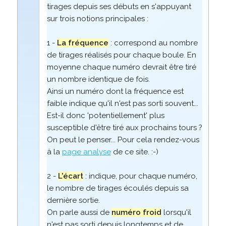
tirages depuis ses débuts en s'appuyant
sur trois notions principales :
1 -
La fréquence
: correspond au nombre
de tirages réalisés pour chaque boule. En
moyenne chaque numéro devrait être tiré
un nombre identique de fois.
Ainsi un numéro dont la fréquence est
faible indique qu'il n'est pas sorti souvent...
Est-il donc 'potentiellement' plus
susceptible d'être tiré aux prochains tours ?
On peut le penser... Pour cela rendez-vous
à la
page analyse
de ce site. :-)
2 -
L'écart
: indique, pour chaque numéro,
le nombre de tirages écoulés depuis sa
dernière sortie.
On parle aussi de
numéro froid
lorsqu'il
n'est pas sorti depuis longtemps et de