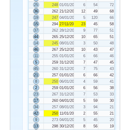
25
248
01/01/2025
6
54
72
36
262
21/12/2024
12
49
68
19
247
04/01/2025
5
120
66
15
294
27/11/2024
23
45
58
37
262
28/12/2024
9
77
51
44
265
25/12/2024
10
65
51
14
245
08/01/2025
3
50
48
46
267
25/12/2024
10
43
47
11
255
01/01/2025
6
66
46
5
259
31/12/2024
7
47
45
45
260
31/12/2024
7
75
43
21
257
01/01/2025
6
66
42
8
250
06/01/2025
4
59
41
2
259
01/01/2025
6
56
38
23
267
31/12/2024
7
53
33
17
260
04/01/2025
5
59
30
34
257
08/01/2025
3
94
21
42
250
11/01/2025
2
55
21
9
273
04/01/2025
5
45
20
13
298
30/12/2024
8
56
19