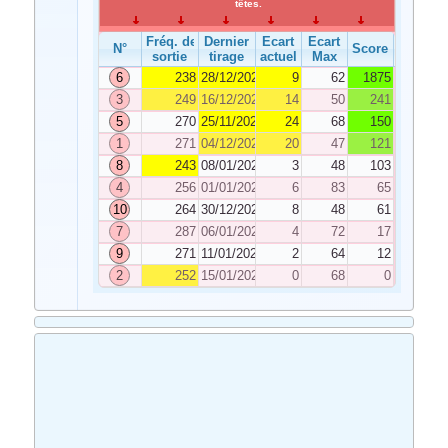
têtes.
Fréq. de
Dernier
Ecart
Ecart
N°
Score
sortie
tirage
actuel
Max
6
238
28/12/2024
9
62
1875
3
249
16/12/2024
14
50
241
5
270
25/11/2024
24
68
150
1
271
04/12/2024
20
47
121
8
243
08/01/2025
3
48
103
4
256
01/01/2025
6
83
65
10
264
30/12/2024
8
48
61
7
287
06/01/2025
4
72
17
9
271
11/01/2025
2
64
12
2
252
15/01/2025
0
68
0