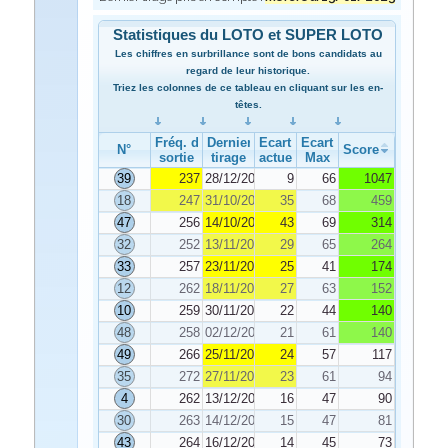
Statistiques du LOTO et SUPER LOTO
Les chiffres en surbrillance sont de bons candidats au
regard de leur historique.
Triez les colonnes de ce tableau en cliquant sur les en-
têtes.
Fréq. de
Dernier
Ecart
Ecart
N°
Score
sortie
tirage
actuel
Max
39
237
28/12/2024
9
66
1047
18
247
31/10/2024
35
68
459
47
256
14/10/2024
43
69
314
32
252
13/11/2024
29
65
264
33
257
23/11/2024
25
41
174
12
262
18/11/2024
27
63
152
10
259
30/11/2024
22
44
140
48
258
02/12/2024
21
61
140
49
266
25/11/2024
24
57
117
35
272
27/11/2024
23
61
94
4
262
13/12/2024
16
47
90
30
263
14/12/2024
15
47
81
43
264
16/12/2024
14
45
73