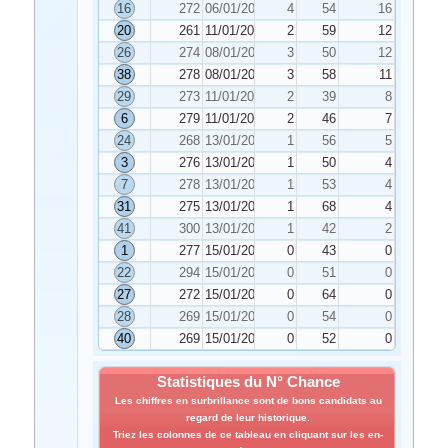
16
272
06/01/2025
4
54
16
20
261
11/01/2025
2
59
12
26
274
08/01/2025
3
50
12
38
278
08/01/2025
3
58
11
29
273
11/01/2025
2
39
8
6
279
11/01/2025
2
46
7
24
268
13/01/2025
1
56
5
3
276
13/01/2025
1
50
4
7
278
13/01/2025
1
53
4
31
275
13/01/2025
1
68
4
41
300
13/01/2025
1
42
2
1
277
15/01/2025
0
43
0
22
294
15/01/2025
0
51
0
27
272
15/01/2025
0
64
0
28
269
15/01/2025
0
54
0
40
269
15/01/2025
0
52
0
Statistiques du N° Chance
Les chiffres en surbrillance sont de bons candidats au
regard de leur historique.
Triez les colonnes de ce tableau en cliquant sur les en-