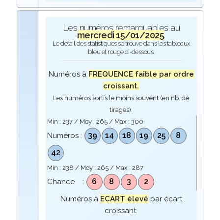
Les numéros remarquables au
mercredi 15/01/2025
.
Le détail des statistiques se trouve dans les tableaux
bleu et rouge ci-dessous.
Numéros à
FREQUENCE faible par ordre
croissant.
Les numéros sortis le moins souvent (en nb. de
tirages).
Min :
237
/ Moy :
265
/ Max :
300
39
14
18
19
25
8
Numéros :
42
Min :
238
/ Moy :
265
/ Max :
287
6
8
3
2
Chance :
Numéros à
ECART élevé
par écart
croissant.