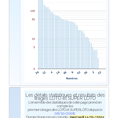
100
50
10
5
0
46
19
4
12
39
22
3
26
42
8
Numéros
Les détails statistiques et résultats des
tirages LOTO et SUPER LOTO
L'ensemble des statistiques de cette page prend en
compte les
premiers tirages des LOTO et SUPERLOTO depuis le
06/10/2008
.
Dernier tirage pris en compte :
mercredi 15/01/2025