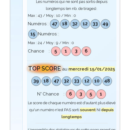
Les numéros qui ne sont pas sortis depuis
longtemps (en nb. de tirages).
Max :
43
/ Moy :
10
/ Min :
0
47
18
32
12
33
49
Numéros :
15
Numéros :
Max :
24
/ Moy :
9
/ Min :
0
5
1
3
6
Chance :
TOP SCORE
au
mercredi 15/01/2025
39
18
47
32
33
12
10
48
6
3
5
1
N° Chance :
Le score de chaque numéro est d'autant plus élevé
qu'un numéro n'est PAS sorti
souvent
NI
depuis
longtemps
L'ensemble des statistiques de cette page prend en