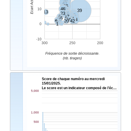
30
43
36
46
44
10
37
39
13
23
45
5
21
2
11
25
9
17
19
16
8
26
34
14
6
20
42
7
3
1
0
-10
300
250
200
Fréquence de sortie décroissante.
(nb. tirages)
Score de chaque numéro au mercredi
15/01/2025.
Le score est un indicateur composé de l'éc…
5,000
1,000
500