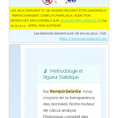
LES JEUX D’ARGENT ET DE HASARD PEUVENT ÊTRE DANGEREUX
: PERTES D’ARGENT, CONFLITS FAMILIAUX, ADDICTION...
RETROUVEZ NOS CONSEILS SUR
JOUEURS-INFO-SERVICE.FR
(09
74 75 13 13 – APPEL NON SURTAXÉ).
Les abonnés doivent avoir 18 ans ou plus. Visit :
https://www.gamcare.org.uk/
🔬
Méthodologie et
Rigueur Statistique
Sur
RemplirSaGrille
, nous
croyons en la transparence
des données. Notre moteur
de calcul analyse
l'historique complet des