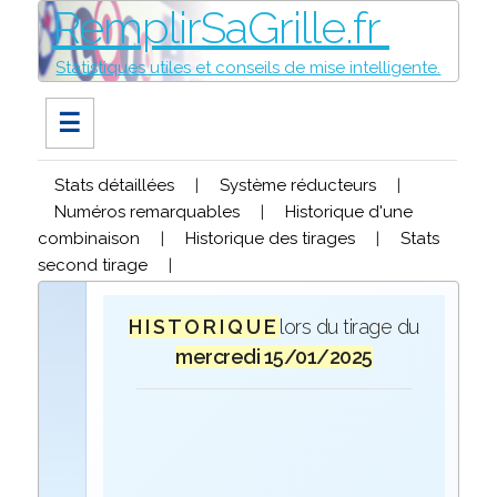
RemplirSaGrille.fr
Statistiques utiles et conseils de mise intelligente.
☰
Stats détaillées
|
Système réducteurs
|
Numéros remarquables
|
Historique d'une
combinaison
|
Historique des tirages
|
Stats
second tirage
|
H I S T O R I Q U E
lors du tirage du
mercredi 15/01/2025