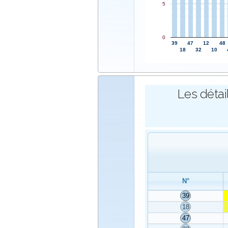
5
0
39
47
12
48
18
32
10
Les détai
N°
39
18
47