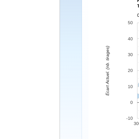
50
40
Ecart Actuel. (nb. tirages)
30
20
10
0
-10
30