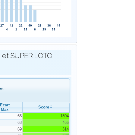
27
41
22
40
23
36
44
4
1
28
6
29
38
OTO et SUPER LOTO
ue.
Ecart
Score
Max
66
1304
68
466
69
314