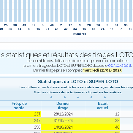
25
30
43
37
5
46
2
17
9
20
26
3
31
33
49
35
14
8
15
21
45
42
34
16
13
24
11
7
19
Numéros
ls statistiques et résultats des tirages L
L'ensemble des statistiques de cette page prend en compte les
premiers tirages des LOTO et SUPERLOTO depuis le
06/10/2008
.
Dernier tirage pris en compte :
mercredi 22/01/2025
Statistiques du LOTO et SUPER LOTO
Les chiffres en surbrillance sont de bons candidats au regard de leur historiq
Triez les colonnes de ce tableau en cliquant sur les en-têtes.
Fréq. de
Dernier
Ecart
sortie
tirage
actuel
237
28/12/2024
12
247
31/10/2024
38
256
14/10/2024
46