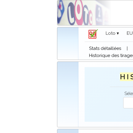
Loto ▾
EU
Stats détaillées
|
Historique des tirage
H I 
Séle