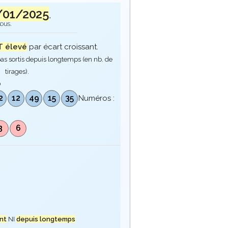
/01/2025
.
sous.
 élevé
par écart croissant.
as sortis depuis longtemps (en nb. de
tirages).
0
2
12
49
15
35
Numéros :
3
6
nt
NI
depuis longtemps