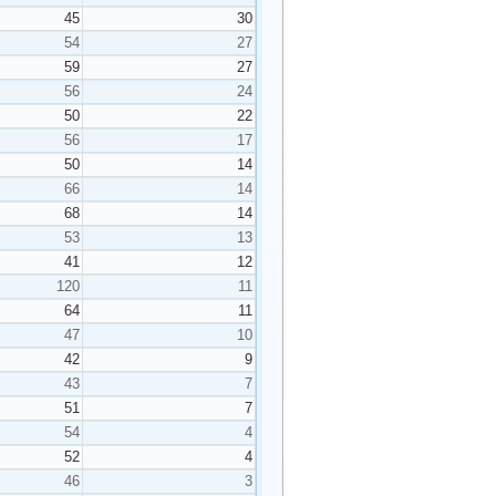
45
30
54
27
59
27
56
24
50
22
56
17
50
14
66
14
68
14
53
13
41
12
120
11
64
11
47
10
42
9
43
7
51
7
54
4
52
4
46
3