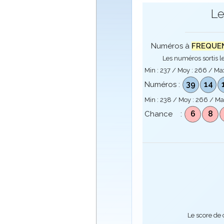
Le
Numéros à
FREQUENC
Les numéros sortis le
Min :
237
/ Moy :
266
/ Ma
39
14
Numéros :
Min :
238
/ Moy :
266
/ Ma
6
8
Chance :
Le score de