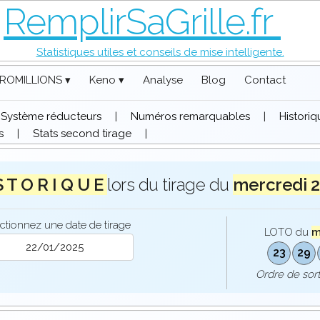
RemplirSaGrille.fr
Statistiques utiles et conseils de mise intelligente.
ROMILLIONS ▾
Keno ▾
Analyse
Blog
Contact
Système réducteurs
|
Numéros remarquables
|
Histori
s
|
Stats second tirage
|
S T O R I Q U E
lors du tirage du
mercredi 
ctionnez une date de tirage
LOTO du
m
23
29
Ordre de so