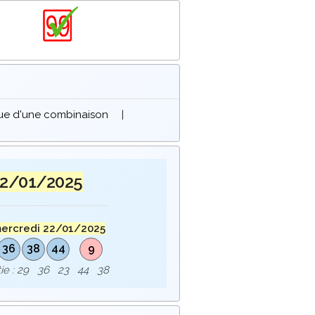
que d'une combinaison
|
22/01/2025
ercredi 22/01/2025
36
38
44
9
rtie : 29 36 23 44 38