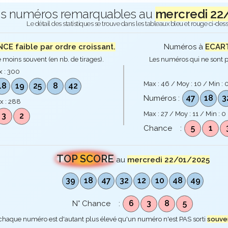
s numéros remarquables au
mercredi 22
Le détail des statistiques se trouve dans les tableaux bleu et rouge ci-des
E faible par ordre croissant.
Numéros à
ECART
 moins souvent (en nb. de tirages).
Les numéros qui ne sont p
x :
300
Max :
46
/ Moy :
10
/ Min :
18
19
25
8
42
47
18
3
Numéros :
x :
288
Max :
27
/ Moy :
11
/ Min :
0
3
2
5
1
Chance :
TOP SCORE
au
mercredi 22/01/2025
39
18
47
32
12
10
48
49
6
3
8
5
N° Chance :
 chaque numéro est d'autant plus élevé qu'un numéro n'est PAS sorti
souve