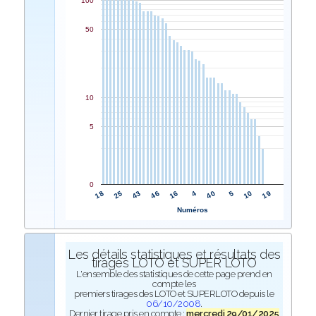
100
50
10
5
0
16
46
43
25
18
19
10
5
40
4
Numéros
Les détails statistiques et résultats des
tirages LOTO et SUPER LOTO
L'ensemble des statistiques de cette page prend en
compte les
premiers tirages des LOTO et SUPERLOTO depuis le
06/10/2008
.
Dernier tirage pris en compte :
mercredi 29/01/2025