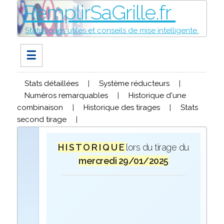
RemplirSaGrille.fr
Statistiques utiles et conseils de mise intelligente.
☰
Stats détaillées
|
Système réducteurs
|
Numéros remarquables
|
Historique d'une
combinaison
|
Historique des tirages
|
Stats
second tirage
|
H I S T O R I Q U E
lors du tirage du
mercredi 29/01/2025