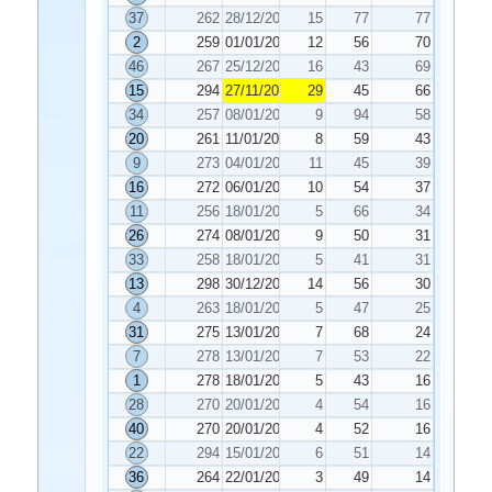
37
262
28/12/2024
15
77
77
2
259
01/01/2025
12
56
70
46
267
25/12/2024
16
43
69
15
294
27/11/2024
29
45
66
34
257
08/01/2025
9
94
58
20
261
11/01/2025
8
59
43
9
273
04/01/2025
11
45
39
16
272
06/01/2025
10
54
37
11
256
18/01/2025
5
66
34
26
274
08/01/2025
9
50
31
33
258
18/01/2025
5
41
31
13
298
30/12/2024
14
56
30
4
263
18/01/2025
5
47
25
31
275
13/01/2025
7
68
24
7
278
13/01/2025
7
53
22
1
278
18/01/2025
5
43
16
28
270
20/01/2025
4
54
16
40
270
20/01/2025
4
52
16
22
294
15/01/2025
6
51
14
36
264
22/01/2025
3
49
14