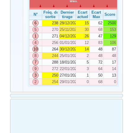
têtes.
Fréq. de
Dernier
Ecart
Ecart
N°
Score
sortie
tirage
actuel
Max
6
238
28/12/2024
15
62
2500
5
270
25/11/2024
30
68
153
1
271
04/12/2024
26
47
129
4
256
01/01/2025
12
83
106
10
264
30/12/2024
14
48
87
8
244
25/01/2025
2
48
48
7
288
18/01/2025
5
72
17
9
272
22/01/2025
3
64
14
3
250
27/01/2025
1
50
13
2
254
29/01/2025
0
68
0