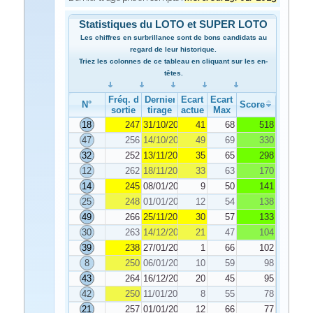
Statistiques du LOTO et SUPER LOTO
Les chiffres en surbrillance sont de bons candidats au
regard de leur historique.
Triez les colonnes de ce tableau en cliquant sur les en-
têtes.
Fréq. de
Dernier
Ecart
Ecart
N°
Score
sortie
tirage
actuel
Max
18
247
31/10/2024
41
68
518
47
256
14/10/2024
49
69
330
32
252
13/11/2024
35
65
298
12
262
18/11/2024
33
63
170
14
245
08/01/2025
9
50
141
25
248
01/01/2025
12
54
138
49
266
25/11/2024
30
57
133
30
263
14/12/2024
21
47
104
39
238
27/01/2025
1
66
102
8
250
06/01/2025
10
59
98
43
264
16/12/2024
20
45
95
42
250
11/01/2025
8
55
78
21
257
01/01/2025
12
66
77