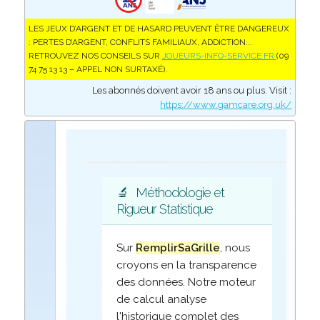
LES JEUX D’ARGENT ET DE HASARD PEUVENT ÊTRE DANGEREUX
: PERTES D’ARGENT, CONFLITS FAMILIAUX, ADDICTION...
RETROUVEZ NOS CONSEILS SUR
JOUEURS-INFO-SERVICE.FR
(09
74 75 13 13 – APPEL NON SURTAXÉ).
Les abonnés doivent avoir 18 ans ou plus. Visit :
https://www.gamcare.org.uk/
🔬
Méthodologie et
Rigueur Statistique
Sur
RemplirSaGrille
, nous
croyons en la transparence
des données. Notre moteur
de calcul analyse
l'historique complet des