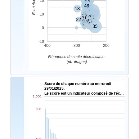
43
20
46
37
13
21
2
25
9
16
8
10
26
34
14
20
42
31
7
22
1
4
33
11
6
28
40
23
36
5
3
39
0
-10
400
300
200
Fréquence de sortie décroissante.
(nb. tirages)
Score de chaque numéro au mercredi
29/01/2025.
Le score est un indicateur composé de l'éc…
1,000
500