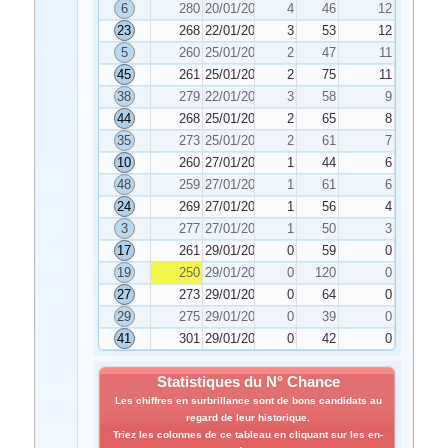
6
280
20/01/2025
4
46
12
23
268
22/01/2025
3
53
12
5
260
25/01/2025
2
47
11
45
261
25/01/2025
2
75
11
38
279
22/01/2025
3
58
9
44
268
25/01/2025
2
65
8
35
273
25/01/2025
2
61
7
10
260
27/01/2025
1
44
6
48
259
27/01/2025
1
61
6
24
269
27/01/2025
1
56
4
3
277
27/01/2025
1
50
3
17
261
29/01/2025
0
59
0
19
250
29/01/2025
0
120
0
27
273
29/01/2025
0
64
0
29
275
29/01/2025
0
39
0
41
301
29/01/2025
0
42
0
Statistiques du N° Chance
Les chiffres en surbrillance sont de bons candidats au
regard de leur historique.
Triez les colonnes de ce tableau en cliquant sur les en-