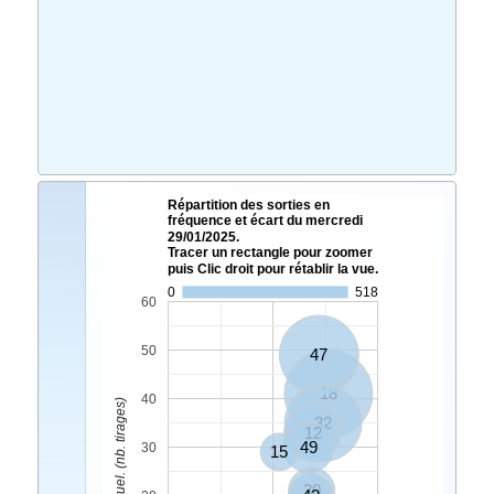
Répartition des sorties en
fréquence et écart du mercredi
29/01/2025.
Tracer un rectangle pour zoomer
puis Clic droit pour rétablir la vue.
0
518
60
50
47
18
40
Ecart Actuel. (nb. tirages)
32
12
49
30
15
30