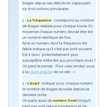
tirages depuis ses débuts en s'appuyant
sur trois notions principales :
1 -
La fréquence
: correspond au nombre
de tirages réalisés pour chaque boule. En
moyenne chaque numéro devrait être tiré
un nombre identique de fois.
Ainsi un numéro dont la fréquence est
faible indique qu'il n'est pas sorti souvent...
Est-il donc 'potentiellement' plus
susceptible d'être tiré aux prochains tours ?
On peut le penser... Pour cela rendez-vous
à la
page analyse
de ce site. :-)
2 -
L'écart
: indique, pour chaque numéro,
le nombre de tirages écoulés depuis sa
dernière sortie.
On parle aussi de
numéro froid
lorsqu'il
n'est pas sorti depuis longtemps et de