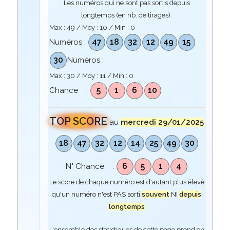
Les numéros qui ne sont pas sortis depuis
longtemps (en nb. de tirages).
Max :
49
/ Moy :
10
/ Min :
0
47
18
32
12
49
15
Numéros :
30
Numéros :
Max :
30
/ Moy :
11
/ Min :
0
5
1
6
10
Chance :
TOP SCORE
au
mercredi 29/01/2025
18
47
32
12
14
25
49
30
6
5
1
4
N° Chance :
Le score de chaque numéro est d'autant plus élevé
qu'un numéro n'est PAS sorti
souvent
NI
depuis
longtemps
L'ensemble des statistiques de cette page prend en