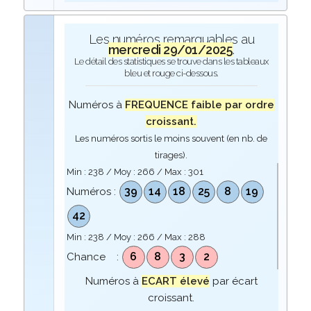
Les numéros remarquables au
mercredi 29/01/2025
.
Le détail des statistiques se trouve dans les tableaux
bleu et rouge ci-dessous.
Numéros à
FREQUENCE faible par ordre
croissant.
Les numéros sortis le moins souvent (en nb. de
tirages).
Min :
238
/ Moy :
266
/ Max :
301
39
14
18
25
8
19
Numéros :
42
Min :
238
/ Moy :
266
/ Max :
288
6
8
3
2
Chance :
Numéros à
ECART élevé
par écart
croissant.