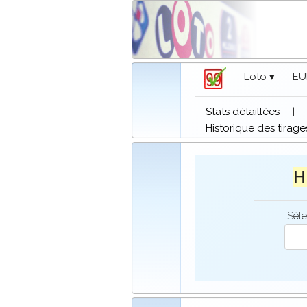
Loto ▾
EU
Stats détaillées
|
Historique des tirage
H 
Séle