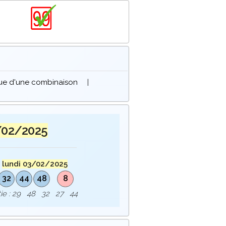
que d'une combinaison
|
/02/2025
u
lundi 03/02/2025
32
44
48
8
rtie : 29 48 32 27 44