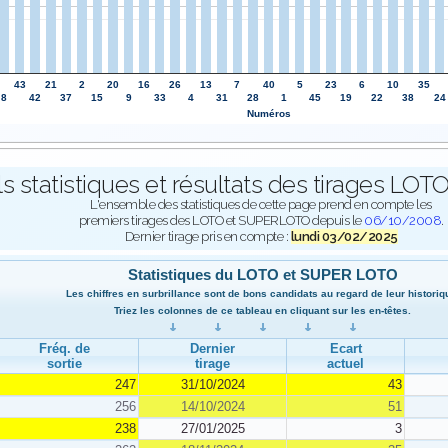
43
21
2
20
16
26
13
7
40
5
23
6
10
35
8
42
37
15
9
33
4
31
28
1
45
19
22
38
24
Numéros
ls statistiques et résultats des tirages L
L'ensemble des statistiques de cette page prend en compte les
premiers tirages des LOTO et SUPERLOTO depuis le
06/10/2008
.
Dernier tirage pris en compte :
lundi 03/02/2025
Statistiques du LOTO et SUPER LOTO
Les chiffres en surbrillance sont de bons candidats au regard de leur historiq
Triez les colonnes de ce tableau en cliquant sur les en-têtes.
Fréq. de
Dernier
Ecart
sortie
tirage
actuel
247
31/10/2024
43
256
14/10/2024
51
238
27/01/2025
3