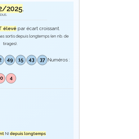
02/2025
.
sous.
 élevé
par écart croissant.
as sortis depuis longtemps (en nb. de
tirages).
2
49
15
43
37
Numéros :
10
4
nt
NI
depuis longtemps