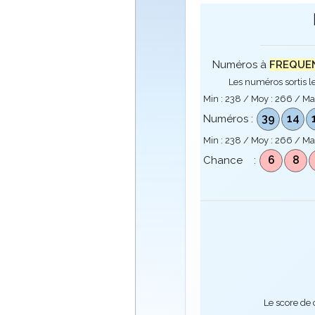
Numéros à
FREQUENC
Les numéros sortis le
Min :
238
/ Moy :
266
/ Ma
39
14
Numéros :
Min :
238
/ Moy :
266
/ Ma
6
8
Chance :
Le score de