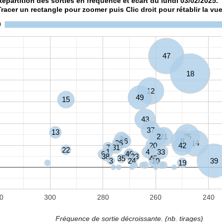
Répartition des sorties en fréquence et écart du lundi 03/02/2025.
Tracer un rectangle pour zoomer puis Clic droit pour rétablir la vue
0
47
18
12
49
15
43
37
13
2
21
25
9
16
8
26
14
20
42
7
31
22
1
4
33
6
28
40
38
23
35
45
5
3
24
10
39
19
0
300
280
260
240
Fréquence de sortie décroissante. (nb. tirages)