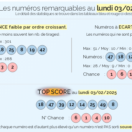
Les numéros remarquables au
lundi 03/
Le détail des statistiques se trouve dans les tableaux bleu et rouge ci-des
E faible par ordre croissant.
Numéros à
ECART
 moins souvent (en nb. de tirages).
Les numéros qui ne sont p
x :
301
Max :
51
/ Moy :
10
/ Min :
0
18
25
8
19
42
47
18
1
Numéros :
x :
288
Max :
28
/ Moy :
9
/ Min :
0
3
2
1
6
Chance :
TOP SCORE
au
lundi 03/02/2025
18
47
39
12
14
25
49
8
6
1
4
10
N° Chance :
 chaque numéro est d'autant plus élevé qu'un numéro n'est PAS sorti
souve