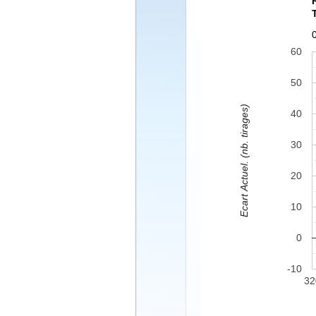
60
50
Ecart Actuel. (nb. tirages)
40
30
20
10
0
-10
32