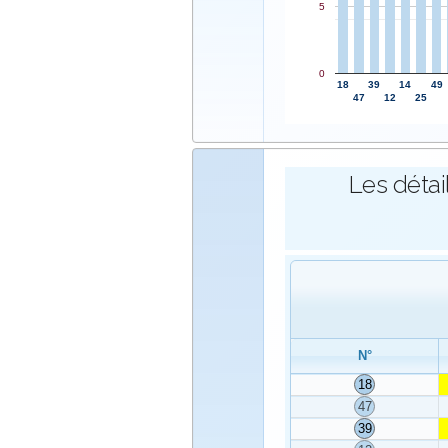
5
0
18
39
14
49
47
12
25
Les détai
N°
18
47
39