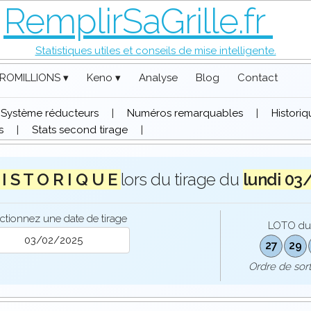
RemplirSaGrille.fr
Statistiques utiles et conseils de mise intelligente.
ROMILLIONS ▾
Keno ▾
Analyse
Blog
Contact
Système réducteurs
|
Numéros remarquables
|
Histori
s
|
Stats second tirage
|
I S T O R I Q U E
lors du tirage du
lundi 03
ctionnez une date de tirage
LOTO d
27
29
Ordre de so