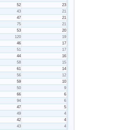
52
23
43
21
47
21
75
21
53
20
120
19
46
17
51
17
44
16
58
15
61
14
56
12
59
10
50
9
66
6
94
6
47
5
49
4
42
4
43
4