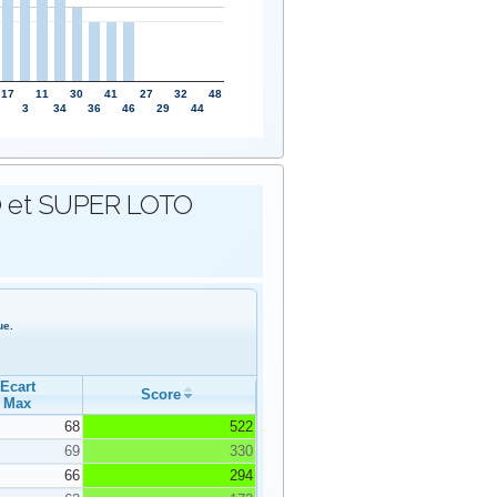
17
11
30
41
27
32
48
3
34
36
46
29
44
OTO et SUPER LOTO
ue.
Ecart
Score
Max
68
522
69
330
66
294