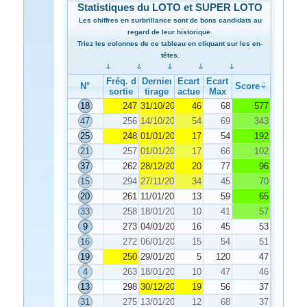
Statistiques du LOTO et SUPER LOTO
Les chiffres en surbrillance sont de bons candidats au
regard de leur historique.
Triez les colonnes de ce tableau en cliquant sur les en-
têtes.
Fréq. de
Dernier
Ecart
Ecart
N°
Score
sortie
tirage
actuel
Max
18
247
31/10/2024
46
68
577
47
256
14/10/2024
54
69
343
25
248
01/01/2025
17
54
192
21
257
01/01/2025
17
66
102
37
262
28/12/2024
20
77
96
15
294
27/11/2024
34
45
70
20
261
11/01/2025
13
59
65
33
258
18/01/2025
10
41
57
9
273
04/01/2025
16
45
53
16
272
06/01/2025
15
54
51
19
250
29/01/2025
5
120
47
4
263
18/01/2025
10
47
46
13
298
30/12/2024
19
56
37
31
275
13/01/2025
12
68
37