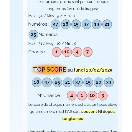
Les numéros qui ne sont pas sortis depuis
longtemps (en nb. de tirages).
Max :
54
/ Moy :
9
/ Min :
0
47
18
15
37
13
21
Numéros :
25
Numéros :
Max :
31
/ Moy :
10
/ Min :
0
1
10
4
7
Chance :
TOP SCORE
au
lundi 10/02/2025
18
47
25
21
37
15
20
33
4
1
10
3
N° Chance :
Le score de chaque numéro est d'autant plus élevé
qu'un numéro n'est PAS sorti
souvent
NI
depuis
longtemps
L'ensemble des statistiques de cette page prend en