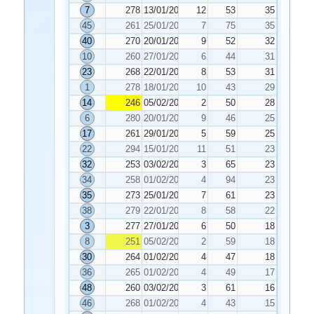
7
278
13/01/2025
12
53
35
45
261
25/01/2025
7
75
35
40
270
20/01/2025
9
52
32
10
260
27/01/2025
6
44
31
23
268
22/01/2025
8
53
31
1
278
18/01/2025
10
43
29
14
246
05/02/2025
2
50
28
6
280
20/01/2025
9
46
25
17
261
29/01/2025
5
59
25
22
294
15/01/2025
11
51
23
32
253
03/02/2025
3
65
23
34
258
01/02/2025
4
94
23
35
273
25/01/2025
7
61
23
38
279
22/01/2025
8
58
22
3
277
27/01/2025
6
50
18
8
251
05/02/2025
2
59
18
30
264
01/02/2025
4
47
18
36
265
01/02/2025
4
49
17
48
260
03/02/2025
3
61
16
46
268
01/02/2025
4
43
15