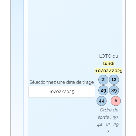
LOTO du
lundi
10/02/2025
2
12
Sélectionnez une date de tirage
29
39
44
6
Ordre de
sortie : 39
44 12 29
2