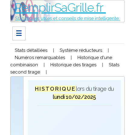
RemplirSaGrille.fr
Statistiques utiles et conseils de mise intelligente.
☰
Stats détaillées
|
Système réducteurs
|
Numéros remarquables
|
Historique d'une
combinaison
|
Historique des tirages
|
Stats
second tirage
|
H I S T O R I Q U E
lors du tirage du
lundi 10/02/2025