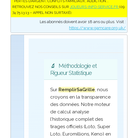
: PERTES D’ARGENT, CONFLITS FAMILIAUX, ADDICTION...
RETROUVEZ NOS CONSEILS SUR
JOUEURS-INFO-SERVICE.FR
(09
74 75 13 13 – APPEL NON SURTAXÉ).
Les abonnés doivent avoir 18 ans ou plus. Visit :
https://www.gamcare.org.uk/
🔬
Méthodologie et
Rigueur Statistique
Sur
RemplirSaGrille
, nous
croyons en la transparence
des données. Notre moteur
de calcul analyse
l'historique complet des
tirages officiels (Loto, Super
Loto, Euromillions, Keno) en