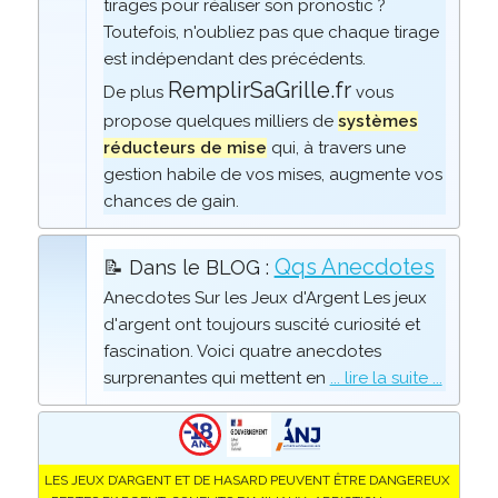
tirages pour réaliser son pronostic ?
Toutefois, n'oubliez pas que chaque tirage
est indépendant des précédents.
RemplirSaGrille.fr
De plus
vous
propose quelques milliers de
systèmes
réducteurs de mise
qui, à travers une
gestion habile de vos mises, augmente vos
chances de gain.
Qqs Anecdotes
📝 Dans le BLOG :
Anecdotes Sur les Jeux d'Argent Les jeux
d'argent ont toujours suscité curiosité et
fascination. Voici quatre anecdotes
surprenantes qui mettent en
... lire la suite ...
LES JEUX D’ARGENT ET DE HASARD PEUVENT ÊTRE DANGEREUX