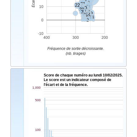
20
31
7
22
1
4
33
10
6
40
38
23
35
45
3
10
17
19
46
36
30
34
48
32
5
8
14
2
0
-10
400
300
200
Fréquence de sortie décroissante.
(nb. tirages)
Score de chaque numéro au lundi 10/02/2025.
Le score est un indicateur composé de
l'écart et de la fréquence.
1,000
500
100