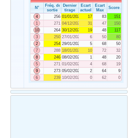
Fréq. de
Dernier
Ecart
Ecart
N°
Score
sortie
tirage
actuel
Max
4
256
01/01/2025
17
83
151
1
271
04/12/2024
31
47
150
10
264
30/12/2024
19
48
117
3
250
27/01/2025
6
50
80
2
254
29/01/2025
5
68
50
7
288
18/01/2025
10
72
32
8
246
08/02/2025
1
48
20
5
271
01/02/2025
4
68
19
9
273
05/02/2025
2
64
9
6
239
10/02/2025
0
62
0