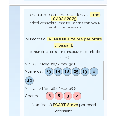
Les numéros remarquables au
lundi
10/02/2025
.
Le détail des statistiques se trouve dans les tableaux
bleu et rouge ci-dessous.
Numéros à
FREQUENCE faible par ordre
croissant.
Les numéros sortis le moins souvent (en nb. de
tirages).
Min :
239
/ Moy :
267
/ Max :
301
39
14
18
25
19
8
Numéros :
42
Min :
239
/ Moy :
267
/ Max :
288
6
8
3
2
Chance :
Numéros à
ECART élevé
par écart
croissant.