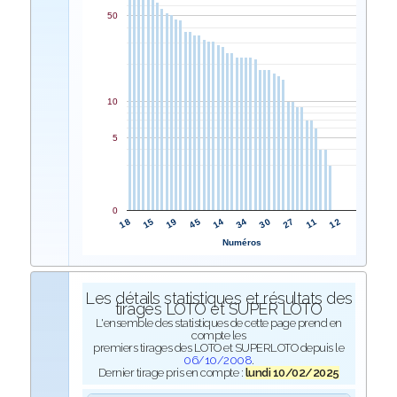
50
10
5
0
14
45
19
15
18
12
11
27
30
34
Numéros
Les détails statistiques et résultats des
tirages LOTO et SUPER LOTO
L'ensemble des statistiques de cette page prend en
compte les
premiers tirages des LOTO et SUPERLOTO depuis le
06/10/2008
.
Dernier tirage pris en compte :
lundi 10/02/2025