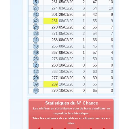
5
261
05/02/2025
2
47
10
27
274
03/02/2025
3
64
10
41
301
29/01/2025
5
42
9
42
251
08/02/2025
1
55
9
24
270
05/02/2025
2
56
7
28
271
05/02/2025
2
54
7
11
258
08/02/2025
1
66
6
43
265
08/02/2025
1
45
4
49
267
08/02/2025
1
57
4
26
275
08/02/2025
1
50
3
2
260
10/02/2025
0
56
0
12
263
10/02/2025
0
63
0
29
277
10/02/2025
0
39
0
39
239
10/02/2025
0
66
0
44
270
10/02/2025
0
65
0
Statistiques du N° Chance
Les chiffres en surbrillance sont de bons candidats au
regard de leur historique.
Triez les colonnes de ce tableau en cliquant sur les en-
têtes.