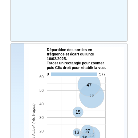
Répartition des sorties en
fréquence et écart du lundi
10/02/2025.
Tracer un rectangle pour zoomer
puis Clic droit pour rétablir la vue.
0
577
60
47
50
18
40
Ecart Actuel. (nb. tirages)
15
30
37
20
13
21
25
9
16