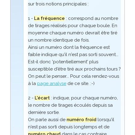
sur trois notions principales :
1 -
La fréquence
: correspond au nombre
de tirages réalisés pour chaque boule. En
moyenne chaque numéro devrait être tiré
un nombre identique de fois.
Ainsi un numéro dont la fréquence est
faible indique qu'il n'est pas sorti souvent...
Est-il donc 'potentiellement' plus
susceptible d'être tiré aux prochains tours ?
On peut le penser... Pour cela rendez-vous
à la
page analyse
de ce site. :-)
2 -
L'écart
: indique, pour chaque numéro,
le nombre de tirages écoulés depuis sa
dernière sortie.
On parle aussi de
numéro froid
lorsqu'il
n'est pas sorti depuis longtemps et de
numéro chaud
dans le cas contraire.