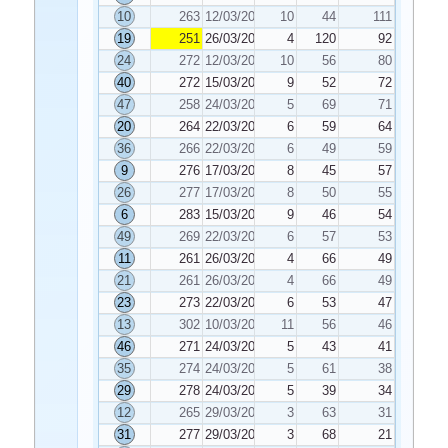
10
263
12/03/2025
10
44
111
19
251
26/03/2025
4
120
92
24
272
12/03/2025
10
56
80
40
272
15/03/2025
9
52
72
47
258
24/03/2025
5
69
71
20
264
22/03/2025
6
59
64
36
266
22/03/2025
6
49
59
9
276
17/03/2025
8
45
57
26
277
17/03/2025
8
50
55
6
283
15/03/2025
9
46
54
49
269
22/03/2025
6
57
53
11
261
26/03/2025
4
66
49
21
261
26/03/2025
4
66
49
23
273
22/03/2025
6
53
47
13
302
10/03/2025
11
56
46
46
271
24/03/2025
5
43
41
35
274
24/03/2025
5
61
38
29
278
24/03/2025
5
39
34
12
265
29/03/2025
3
63
31
31
277
29/03/2025
3
68
21