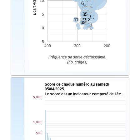
24
10
10
6
40
26
9
32
23
49
36
20
29
35
46
47
5
11
21
19
41
31
7
12
38
3
28
16
4
34
5
8
0
-5
400
300
200
Fréquence de sortie décroissante.
(nb. tirages)
Score de chaque numéro au samedi
05/04/2025.
Le score est un indicateur composé de l'éc…
5,000
1,000
500