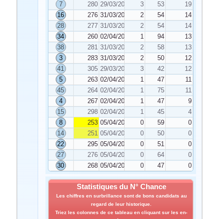
7
280
29/03/2025
3
53
19
16
276
31/03/2025
2
54
14
28
277
31/03/2025
2
54
14
34
260
02/04/2025
1
94
13
38
281
31/03/2025
2
58
13
3
283
31/03/2025
2
50
12
41
305
29/03/2025
3
42
12
5
263
02/04/2025
1
47
11
45
264
02/04/2025
1
75
11
4
267
02/04/2025
1
47
9
15
298
02/04/2025
1
45
4
8
253
05/04/2025
0
59
0
14
251
05/04/2025
0
50
0
22
295
05/04/2025
0
51
0
27
276
05/04/2025
0
64
0
30
268
05/04/2025
0
47
0
Statistiques du N° Chance
Les chiffres en surbrillance sont de bons candidats au
regard de leur historique.
Triez les colonnes de ce tableau en cliquant sur les en-