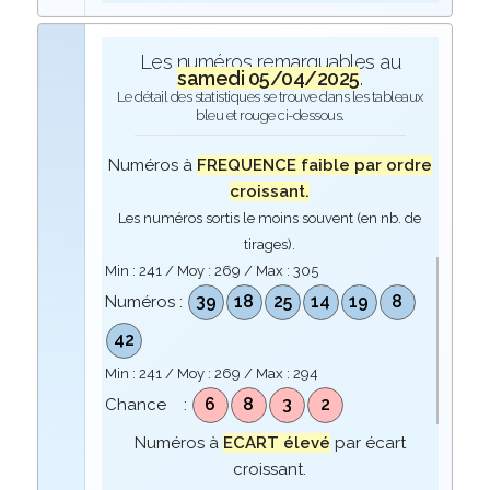
Les numéros remarquables au
samedi 05/04/2025
.
Le détail des statistiques se trouve dans les tableaux
bleu et rouge ci-dessous.
Numéros à
FREQUENCE faible par ordre
croissant.
Les numéros sortis le moins souvent (en nb. de
tirages).
Min :
241
/ Moy :
269
/ Max :
305
39
18
25
14
19
8
Numéros :
42
Min :
241
/ Moy :
269
/ Max :
294
6
8
3
2
Chance :
Numéros à
ECART élevé
par écart
croissant.