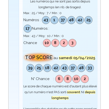
Les numéros qui ne sont pas sortis depuis
longtemps (en nb. de tirages).
Max :
25
/ Moy :
7
/ Min :
0
43
1
37
48
42
25
Numéros :
17
Numéros :
Max :
43
/ Moy :
10
/ Min :
0
10
8
2
3
Chance :
TOP SCORE
au
samedi 05/04/2025
39
25
18
42
43
37
48
33
6
8
10
2
N° Chance :
Le score de chaque numéro est d'autant plus élevé
qu'un numéro n'est PAS sorti
souvent
NI
depuis
longtemps
L'ensemble des statistiques de cette page prend en