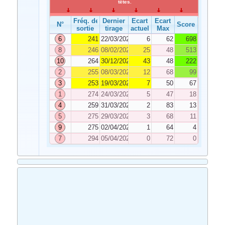
têtes.
Fréq. de
Dernier
Ecart
Ecart
N°
Score
sortie
tirage
actuel
Max
6
241
22/03/2025
6
62
698
8
246
08/02/2025
25
48
513
10
264
30/12/2024
43
48
222
2
255
08/03/2025
12
68
99
3
253
19/03/2025
7
50
67
1
274
24/03/2025
5
47
18
4
259
31/03/2025
2
83
13
5
275
29/03/2025
3
68
11
9
275
02/04/2025
1
64
4
7
294
05/04/2025
0
72
0