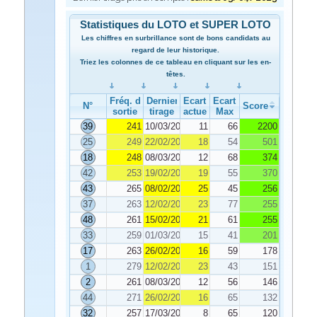
Statistiques du LOTO et SUPER LOTO
Les chiffres en surbrillance sont de bons candidats au
regard de leur historique.
Triez les colonnes de ce tableau en cliquant sur les en-
têtes.
Fréq. de
Dernier
Ecart
Ecart
N°
Score
sortie
tirage
actuel
Max
39
241
10/03/2025
11
66
2200
25
249
22/02/2025
18
54
501
18
248
08/03/2025
12
68
374
42
253
19/02/2025
19
55
370
43
265
08/02/2025
25
45
256
37
263
12/02/2025
23
77
255
48
261
15/02/2025
21
61
255
33
259
01/03/2025
15
41
201
17
263
26/02/2025
16
59
178
1
279
12/02/2025
23
43
151
2
261
08/03/2025
12
56
146
44
271
26/02/2025
16
65
132
32
257
17/03/2025
8
65
120