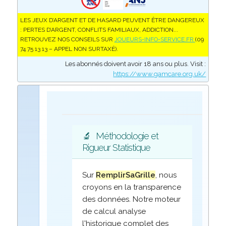
LES JEUX D’ARGENT ET DE HASARD PEUVENT ÊTRE DANGEREUX
: PERTES D’ARGENT, CONFLITS FAMILIAUX, ADDICTION...
RETROUVEZ NOS CONSEILS SUR
JOUEURS-INFO-SERVICE.FR
(09
74 75 13 13 – APPEL NON SURTAXÉ).
Les abonnés doivent avoir 18 ans ou plus. Visit :
https://www.gamcare.org.uk/
🔬
Méthodologie et
Rigueur Statistique
Sur
RemplirSaGrille
, nous
croyons en la transparence
des données. Notre moteur
de calcul analyse
l'historique complet des