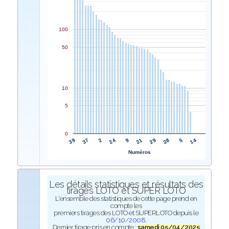
100
50
10
5
0
9
24
2
37
39
14
5
28
29
21
Numéros
Les détails statistiques et résultats des
tirages LOTO et SUPER LOTO
L'ensemble des statistiques de cette page prend en
compte les
premiers tirages des LOTO et SUPERLOTO depuis le
06/10/2008
.
Dernier tirage pris en compte :
samedi 05/04/2025