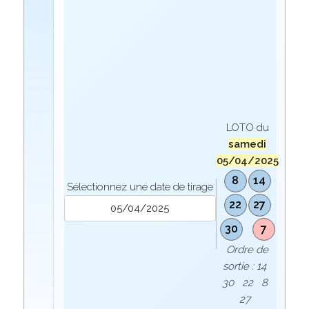
LOTO du
samedi
05/04/2025
8
14
Sélectionnez une date de tirage
22
27
30
7
Ordre de
sortie : 14
30 22 8
27