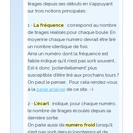
tirages depuis ses débuts en s'appuyant
sur trois notions principales :
1 -
La fréquence
: correspond au nombre
de tirages réalisés pour chaque boule. En
moyenne chaque numéro devrait être tiré
un nombre identique de fois.
Ainsi un numéro dont la fréquence est
faible indique qu'il n'est pas sorti souvent...
Est-il donc 'potentiellement' plus
susceptible d'être tiré aux prochains tours ?
On peut le penser... Pour cela rendez-vous
à la
page analyse
de ce site. :-)
2 -
L'écart
: indique, pour chaque numéro,
le nombre de tirages écoulés depuis sa
dernière sortie.
On parle aussi de
numéro froid
lorsqu'il
n'est pas sorti depuis longtemps et de