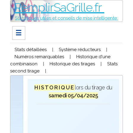
RemplirSaGrille.fr
Statistiques utiles et conseils de mise intelligente.
☰
Stats détaillées
|
Système réducteurs
|
Numéros remarquables
|
Historique d'une
combinaison
|
Historique des tirages
|
Stats
second tirage
|
H I S T O R I Q U E
lors du tirage du
samedi 05/04/2025