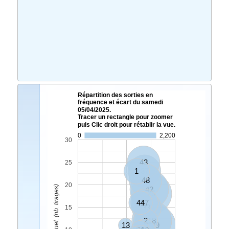
Répartition des sorties en
fréquence et écart du samedi
05/04/2025.
Tracer un rectangle pour zoomer
puis Clic droit pour rétablir la vue.
0
2,200
30
43
25
1
37
48
20
Ecart Actuel. (nb. tirages)
42
25
44
17
33
15
2
18
13
39