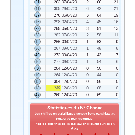
21
262
07/04/2025
2
66
21
41
305
29/03/2025
6
42
21
27
276
05/04/2025
3
64
19
15
298
02/04/2025
4
45
16
22
295
05/04/2025
3
51
13
38
282
07/04/2025
2
58
11
12
266
09/04/2025
1
63
9
36
267
09/04/2025
1
49
8
46
272
09/04/2025
1
43
7
16
277
09/04/2025
1
54
6
3
284
12/04/2025
0
50
0
10
264
12/04/2025
0
44
0
13
304
12/04/2025
0
56
0
18
249
12/04/2025
0
68
0
47
260
12/04/2025
0
69
0
Statistiques du N° Chance
Les chiffres en surbrillance sont de bons candidats au
regard de leur historique.
Triez les colonnes de ce tableau en cliquant sur les en-
têtes.