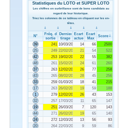
Statistiques du LOTO et SUPER LOTO
Les chiffres en surbrillance sont de bons candidats au
regard de leur historique.
Triez les colonnes de ce tableau en cliquant sur les en-
têtes.
Fréq. de
Dernier
Ecart
Ecart
N°
Score
sortie
tirage
actuel
Max
39
241
10/03/2025
14
66
2500
25
249
22/02/2025
21
54
522
42
253
19/02/2025
22
55
382
48
261
15/02/2025
24
61
260
37
263
12/02/2025
26
77
258
43
265
08/02/2025
28
45
256
33
259
01/03/2025
18
41
215
17
263
26/02/2025
19
59
188
1
279
12/02/2025
26
43
153
32
257
17/03/2025
11
65
147
19
251
26/03/2025
7
120
143
44
271
26/02/2025
19
65
140
24
272
12/03/2025
13
56
93
20
264
22/03/2025
9
59
86