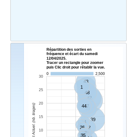
Répartition des sorties en
fréquence et écart du samedi
12/04/2025.
Tracer un rectangle pour zoomer
puis Clic droit pour rétablir la vue.
0
2,500
30
43
1
37
25
48
42
25
20
Ecart Actuel. (nb. tirages)
44
17
33
15
39
24
6
40
26
9
32
10
23
49
20
29
35