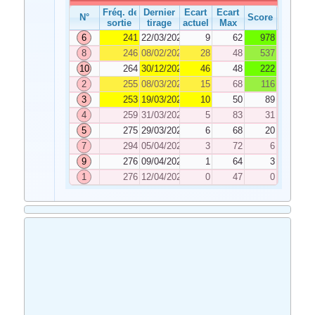
Fréq. de
Dernier
Ecart
Ecart
N°
Score
sortie
tirage
actuel
Max
6
241
22/03/2025
9
62
978
8
246
08/02/2025
28
48
537
10
264
30/12/2024
46
48
222
2
255
08/03/2025
15
68
116
3
253
19/03/2025
10
50
89
4
259
31/03/2025
5
83
31
5
275
29/03/2025
6
68
20
7
294
05/04/2025
3
72
6
9
276
09/04/2025
1
64
3
1
276
12/04/2025
0
47
0