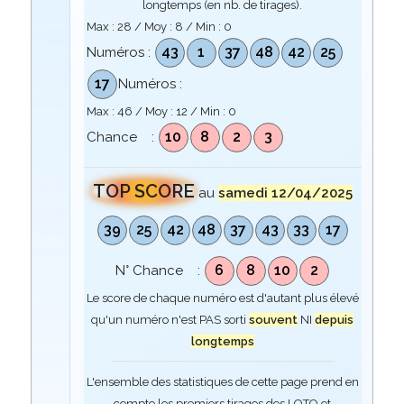
longtemps (en nb. de tirages).
Max :
28
/ Moy :
8
/ Min :
0
43
1
37
48
42
25
Numéros :
17
Numéros :
Max :
46
/ Moy :
12
/ Min :
0
10
8
2
3
Chance :
TOP SCORE
au
samedi 12/04/2025
39
25
42
48
37
43
33
17
6
8
10
2
N° Chance :
Le score de chaque numéro est d'autant plus élevé
qu'un numéro n'est PAS sorti
souvent
NI
depuis
longtemps
L'ensemble des statistiques de cette page prend en
compte les premiers tirages des LOTO et