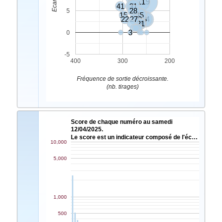
11
19
41
31
7
28
5
15
45
4
5
22
27
30
14
8
21
34
2
3
0
-5
400
300
200
Fréquence de sortie décroissante.
(nb. tirages)
Score de chaque numéro au samedi
12/04/2025.
Le score est un indicateur composé de l'éc…
10,000
5,000
1,000
500