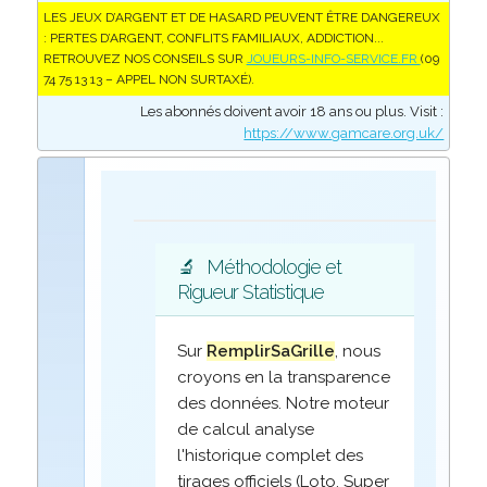
LES JEUX D’ARGENT ET DE HASARD PEUVENT ÊTRE DANGEREUX
: PERTES D’ARGENT, CONFLITS FAMILIAUX, ADDICTION...
RETROUVEZ NOS CONSEILS SUR
JOUEURS-INFO-SERVICE.FR
(09
74 75 13 13 – APPEL NON SURTAXÉ).
Les abonnés doivent avoir 18 ans ou plus. Visit :
https://www.gamcare.org.uk/
🔬
Méthodologie et
Rigueur Statistique
Sur
RemplirSaGrille
, nous
croyons en la transparence
des données. Notre moteur
de calcul analyse
l'historique complet des
tirages officiels (Loto, Super