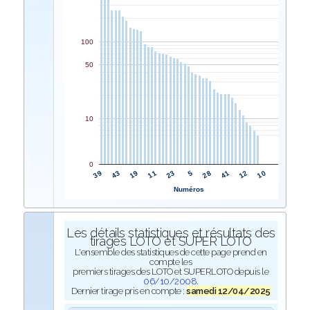
100
50
10
0
23
11
19
43
39
10
12
41
28
5
Numéros
Les détails statistiques et résultats des
tirages LOTO et SUPER LOTO
L'ensemble des statistiques de cette page prend en
compte les
premiers tirages des LOTO et SUPERLOTO depuis le
06/10/2008
.
Dernier tirage pris en compte :
samedi 12/04/2025