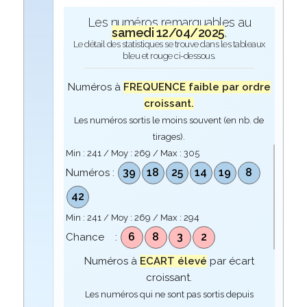
Les numéros remarquables au
samedi 12/04/2025
.
Le détail des statistiques se trouve dans les tableaux
bleu et rouge ci-dessous.
Numéros à
FREQUENCE faible par ordre
croissant.
Les numéros sortis le moins souvent (en nb. de
tirages).
Min :
241
/ Moy :
269
/ Max :
305
39
18
25
14
19
8
Numéros :
42
Min :
241
/ Moy :
269
/ Max :
294
6
8
3
2
Chance :
Numéros à
ECART élevé
par écart
croissant.
Les numéros qui ne sont pas sortis depuis