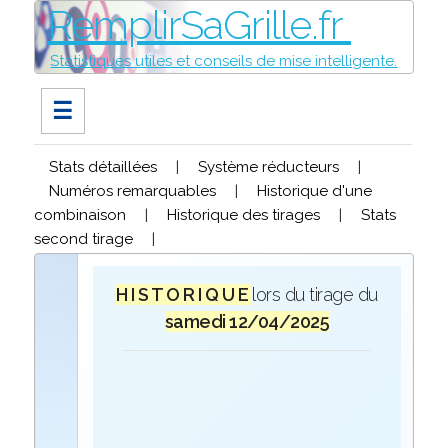
RemplirSaGrille.fr
Statistiques utiles et conseils de mise intelligente.
☰
Stats détaillées
|
Système réducteurs
|
Numéros remarquables
|
Historique d'une
combinaison
|
Historique des tirages
|
Stats
second tirage
|
H I S T O R I Q U E
lors du tirage du
samedi 12/04/2025