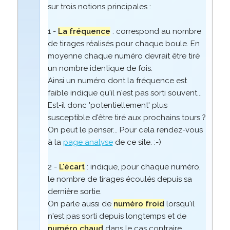
sur trois notions principales :
1 -
La fréquence
: correspond au nombre
de tirages réalisés pour chaque boule. En
moyenne chaque numéro devrait être tiré
un nombre identique de fois.
Ainsi un numéro dont la fréquence est
faible indique qu'il n'est pas sorti souvent...
Est-il donc 'potentiellement' plus
susceptible d'être tiré aux prochains tours ?
On peut le penser... Pour cela rendez-vous
à la
page analyse
de ce site. :-)
2 -
L'écart
: indique, pour chaque numéro,
le nombre de tirages écoulés depuis sa
dernière sortie.
On parle aussi de
numéro froid
lorsqu'il
n'est pas sorti depuis longtemps et de
numéro chaud
dans le cas contraire.