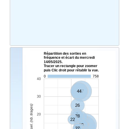
Répartition des sorties en
fréquence et écart du mercredi
14/05/2025.
Tracer un rectangle pour zoomer
puis Clic droit pour rétablir la vue.
0
758
40
44
17
30
26
Ecart Actuel. (nb. tirages)
7
20
28
4
22
21
10
18
33
25
27
40