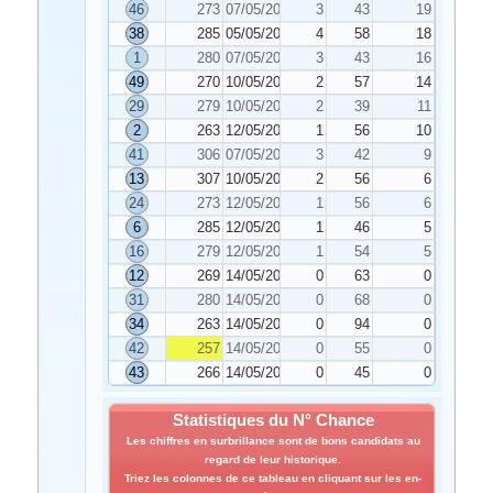
46
273
07/05/2025
3
43
19
38
285
05/05/2025
4
58
18
1
280
07/05/2025
3
43
16
49
270
10/05/2025
2
57
14
29
279
10/05/2025
2
39
11
2
263
12/05/2025
1
56
10
41
306
07/05/2025
3
42
9
13
307
10/05/2025
2
56
6
24
273
12/05/2025
1
56
6
6
285
12/05/2025
1
46
5
16
279
12/05/2025
1
54
5
12
269
14/05/2025
0
63
0
31
280
14/05/2025
0
68
0
34
263
14/05/2025
0
94
0
42
257
14/05/2025
0
55
0
43
266
14/05/2025
0
45
0
Statistiques du N° Chance
Les chiffres en surbrillance sont de bons candidats au
regard de leur historique.
Triez les colonnes de ce tableau en cliquant sur les en-