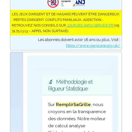
LES JEUX D’ARGENT ET DE HASARD PEUVENT ÊTRE DANGEREUX
: PERTES D’ARGENT, CONFLITS FAMILIAUX, ADDICTION...
RETROUVEZ NOS CONSEILS SUR
JOUEURS-INFO-SERVICE.FR
(09
74 75 13 13 – APPEL NON SURTAXÉ).
Les abonnés doivent avoir 18 ans ou plus. Visit :
https://www.gamcare.org.uk/
🔬
Méthodologie et
Rigueur Statistique
Sur
RemplirSaGrille
, nous
croyons en la transparence
des données. Notre moteur
de calcul analyse