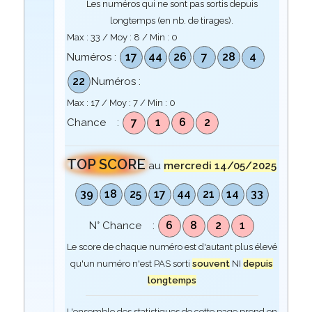
Les numéros qui ne sont pas sortis depuis
longtemps (en nb. de tirages).
Max :
33
/ Moy :
8
/ Min :
0
17
44
26
7
28
4
Numéros :
22
Numéros :
Max :
17
/ Moy :
7
/ Min :
0
7
1
6
2
Chance :
TOP SCORE
au
mercredi 14/05/2025
39
18
25
17
44
21
14
33
6
8
2
1
N° Chance :
Le score de chaque numéro est d'autant plus élevé
qu'un numéro n'est PAS sorti
souvent
NI
depuis
longtemps
L'ensemble des statistiques de cette page prend en