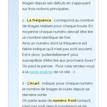
tirages depuis ses débuts en s'appuyant
sur trois notions principales :
1 -
La fréquence
: correspond au nombre
de tirages réalisés pour chaque boule. En
moyenne chaque numéro devrait être tiré
un nombre identique de fois.
Ainsi un numéro dont la fréquence est
faible indique qu'il n'est pas sorti souvent...
Est-il donc 'potentiellement' plus
susceptible d'être tiré aux prochains tours ?
On peut le penser... Pour cela rendez-vous
à la
page analyse
de ce site. :-)
2 -
L'écart
: indique, pour chaque numéro,
le nombre de tirages écoulés depuis sa
dernière sortie.
On parle aussi de
numéro froid
lorsqu'il
n'est pas sorti depuis longtemps et de