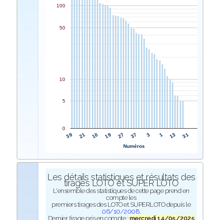
100
50
10
5
0
27
19
10
21
39
31
13
1
3
37
Numéros
Les détails statistiques et résultats des
tirages LOTO et SUPER LOTO
L'ensemble des statistiques de cette page prend en
compte les
premiers tirages des LOTO et SUPERLOTO depuis le
06/10/2008
.
Dernier tirage pris en compte :
mercredi 14/05/2025