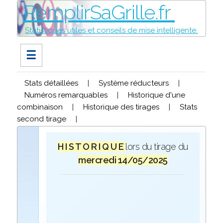
RemplirSaGrille.fr
Statistiques utiles et conseils de mise intelligente.
☰
Stats détaillées
|
Système réducteurs
|
Numéros remarquables
|
Historique d'une
combinaison
|
Historique des tirages
|
Stats
second tirage
|
H I S T O R I Q U E
lors du tirage du
mercredi 14/05/2025