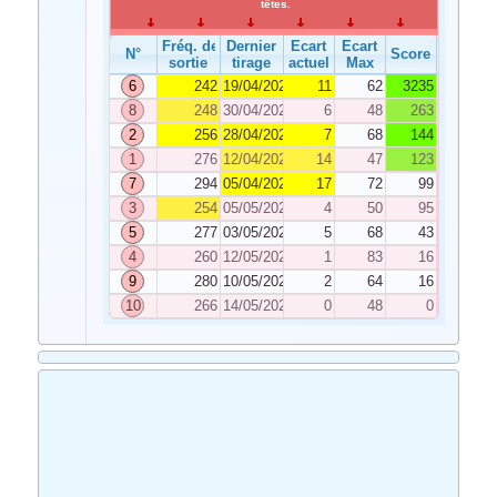
têtes.
Fréq. de
Dernier
Ecart
Ecart
N°
Score
sortie
tirage
actuel
Max
6
242
19/04/2025
11
62
3235
8
248
30/04/2025
6
48
263
2
256
28/04/2025
7
68
144
1
276
12/04/2025
14
47
123
7
294
05/04/2025
17
72
99
3
254
05/05/2025
4
50
95
5
277
03/05/2025
5
68
43
4
260
12/05/2025
1
83
16
9
280
10/05/2025
2
64
16
10
266
14/05/2025
0
48
0