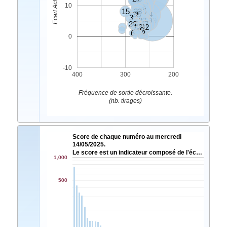
11
30
48
10
20
15
23
45
35
14
3
5
37
19
39
38
9
47
8
1
46
36
32
49
6
2
0
-10
400
300
200
Fréquence de sortie décroissante.
(nb. tirages)
Score de chaque numéro au mercredi
14/05/2025.
Le score est un indicateur composé de l'éc…
1,000
500