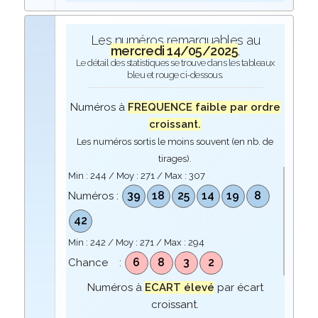
Les numéros remarquables au
mercredi 14/05/2025
.
Le détail des statistiques se trouve dans les tableaux
bleu et rouge ci-dessous.
Numéros à
FREQUENCE faible par ordre
croissant.
Les numéros sortis le moins souvent (en nb. de
tirages).
Min :
244
/ Moy :
271
/ Max :
307
39
18
25
14
19
8
Numéros :
42
Min :
242
/ Moy :
271
/ Max :
294
6
8
3
2
Chance :
Numéros à
ECART élevé
par écart
croissant.