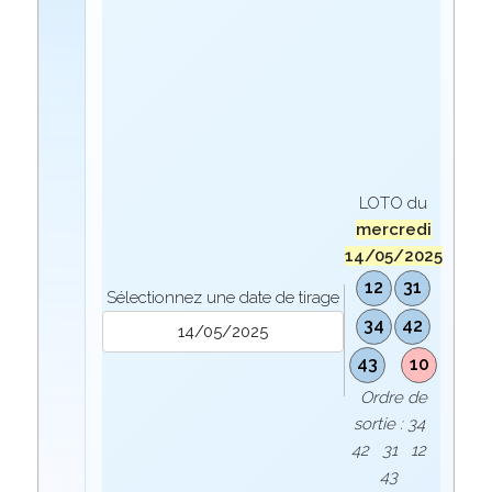
LOTO du
mercredi
14/05/2025
12
31
Sélectionnez une date de tirage
34
42
43
10
Ordre de
sortie : 34
42 31 12
43