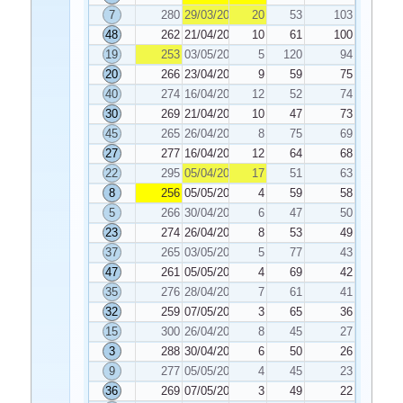
7
280
29/03/2025
20
53
103
48
262
21/04/2025
10
61
100
19
253
03/05/2025
5
120
94
20
266
23/04/2025
9
59
75
40
274
16/04/2025
12
52
74
30
269
21/04/2025
10
47
73
45
265
26/04/2025
8
75
69
27
277
16/04/2025
12
64
68
22
295
05/04/2025
17
51
63
8
256
05/05/2025
4
59
58
5
266
30/04/2025
6
47
50
23
274
26/04/2025
8
53
49
37
265
03/05/2025
5
77
43
47
261
05/05/2025
4
69
42
35
276
28/04/2025
7
61
41
32
259
07/05/2025
3
65
36
15
300
26/04/2025
8
45
27
3
288
30/04/2025
6
50
26
9
277
05/05/2025
4
45
23
36
269
07/05/2025
3
49
22