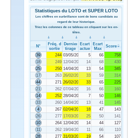
Statistiques du LOTO et SUPER LOTO
Les chiffres en surbrillance sont de bons candidats au
regard de leur historique.
Triez les colonnes de ce tableau en cliquant sur les en-
têtes.
Fréq. de
Dernier
Ecart
Ecart
N°
Score
sortie
tirage
actuel
Max
39
244
03/05/2025
5
66
758
18
249
12/04/2025
14
68
430
25
250
14/04/2025
13
54
345
17
263
26/02/2025
33
59
314
44
271
26/02/2025
33
65
225
21
262
07/04/2025
16
66
160
14
252
28/04/2025
7
50
146
33
260
14/04/2025
13
41
145
4
267
02/04/2025
18
47
143
26
277
17/03/2025
25
50
141
10
264
12/04/2025
14
44
127
11
262
19/04/2025
11
66
110
28
277
31/03/2025
19
54
107