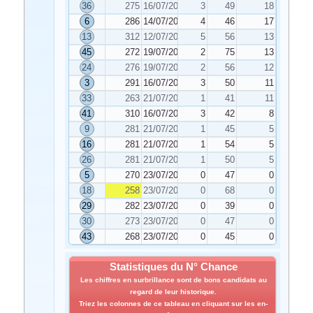
36
275
16/07/2025
3
49
18
6
286
14/07/2025
4
46
17
13
312
12/07/2025
5
56
13
45
272
19/07/2025
2
75
13
24
276
19/07/2025
2
56
12
3
291
16/07/2025
3
50
11
33
263
21/07/2025
1
41
11
41
310
16/07/2025
3
42
8
9
281
21/07/2025
1
45
5
16
281
21/07/2025
1
54
5
26
281
21/07/2025
1
50
5
5
270
23/07/2025
0
47
0
18
258
23/07/2025
0
68
0
29
282
23/07/2025
0
39
0
30
273
23/07/2025
0
47
0
43
268
23/07/2025
0
45
0
Statistiques du N° Chance
Les chiffres en surbrillance sont de bons candidats au
regard de leur historique.
Triez les colonnes de ce tableau en cliquant sur les en-