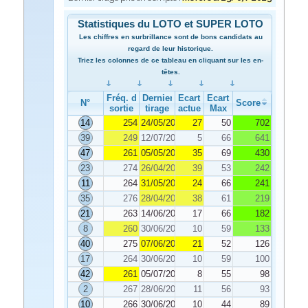
Statistiques du LOTO et SUPER LOTO
Les chiffres en surbrillance sont de bons candidats au
regard de leur historique.
Triez les colonnes de ce tableau en cliquant sur les en-
têtes.
Fréq. de
Dernier
Ecart
Ecart
N°
Score
sortie
tirage
actuel
Max
14
254
24/05/2025
27
50
702
39
249
12/07/2025
5
66
641
47
261
05/05/2025
35
69
430
23
274
26/04/2025
39
53
242
11
264
31/05/2025
24
66
241
35
276
28/04/2025
38
61
219
21
263
14/06/2025
17
66
182
8
260
30/06/2025
10
59
133
40
275
07/06/2025
21
52
126
17
264
30/06/2025
10
59
100
42
261
05/07/2025
8
55
98
2
267
28/06/2025
11
56
93
10
266
30/06/2025
10
44
89