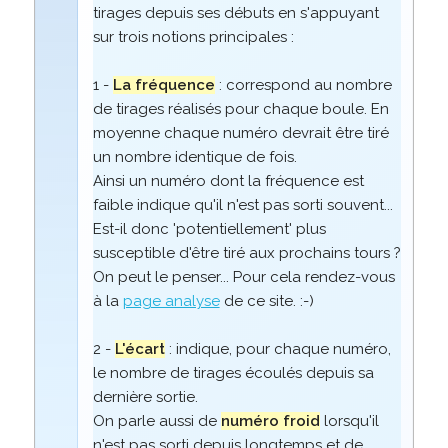
tirages depuis ses débuts en s'appuyant
sur trois notions principales :
1 -
La fréquence
: correspond au nombre
de tirages réalisés pour chaque boule. En
moyenne chaque numéro devrait être tiré
un nombre identique de fois.
Ainsi un numéro dont la fréquence est
faible indique qu'il n'est pas sorti souvent...
Est-il donc 'potentiellement' plus
susceptible d'être tiré aux prochains tours ?
On peut le penser... Pour cela rendez-vous
à la
page analyse
de ce site. :-)
2 -
L'écart
: indique, pour chaque numéro,
le nombre de tirages écoulés depuis sa
dernière sortie.
On parle aussi de
numéro froid
lorsqu'il
n'est pas sorti depuis longtemps et de