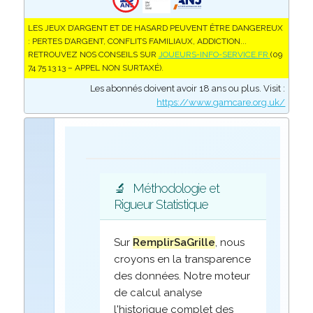
LES JEUX D’ARGENT ET DE HASARD PEUVENT ÊTRE DANGEREUX
: PERTES D’ARGENT, CONFLITS FAMILIAUX, ADDICTION...
RETROUVEZ NOS CONSEILS SUR
JOUEURS-INFO-SERVICE.FR
(09
74 75 13 13 – APPEL NON SURTAXÉ).
Les abonnés doivent avoir 18 ans ou plus. Visit :
https://www.gamcare.org.uk/
🔬
Méthodologie et
Rigueur Statistique
Sur
RemplirSaGrille
, nous
croyons en la transparence
des données. Notre moteur
de calcul analyse
l'historique complet des