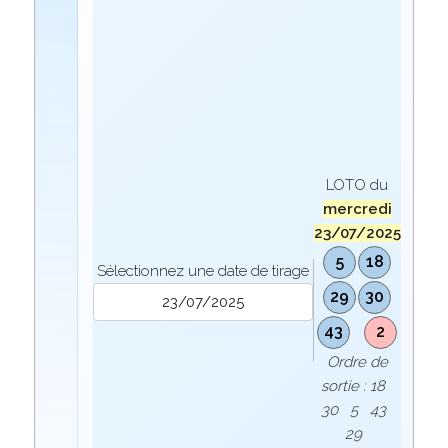
LOTO du
mercredi
23/07/2025
5
18
Sélectionnez une date de tirage
29
30
43
2
Ordre de
sortie : 18
30 5 43
29