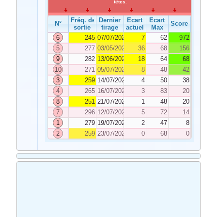
têtes.
Fréq. de
Dernier
Ecart
Ecart
N°
Score
sortie
tirage
actuel
Max
6
245
07/07/2025
7
62
972
5
277
03/05/2025
36
68
156
9
282
13/06/2025
18
64
68
10
271
05/07/2025
8
48
42
3
259
14/07/2025
4
50
38
4
265
16/07/2025
3
83
20
8
251
21/07/2025
1
48
20
7
296
12/07/2025
5
72
14
1
279
19/07/2025
2
47
8
2
259
23/07/2025
0
68
0