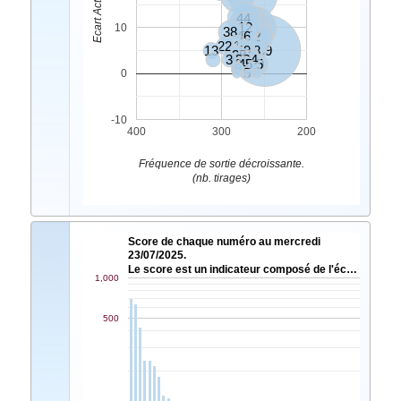
44
4
2
12
10
17
8
10
38
46
32
42
22
1
13
49
48
39
6
27
28
20
37
3
36
34
24
45
25
19
9
5
0
-10
400
300
200
Fréquence de sortie décroissante.
(nb. tirages)
Score de chaque numéro au mercredi
23/07/2025.
Le score est un indicateur composé de l'éc…
1,000
500