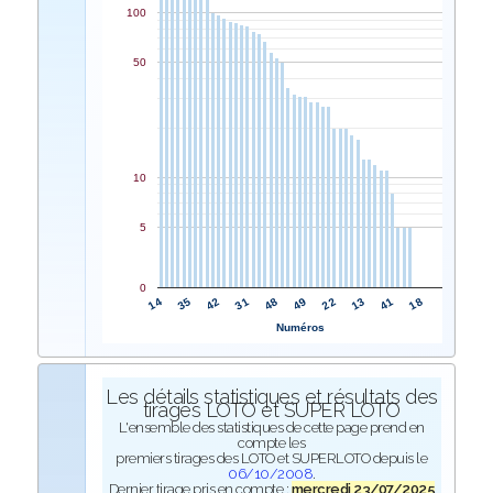
100
50
10
5
0
48
31
42
35
14
18
41
13
22
49
Numéros
Les détails statistiques et résultats des
tirages LOTO et SUPER LOTO
L'ensemble des statistiques de cette page prend en
compte les
premiers tirages des LOTO et SUPERLOTO depuis le
06/10/2008
.
Dernier tirage pris en compte :
mercredi 23/07/2025