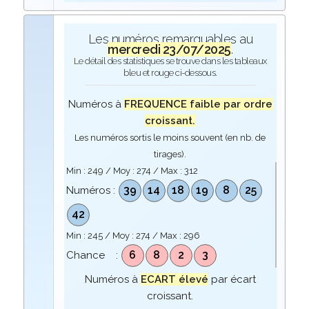
Les numéros remarquables au
mercredi 23/07/2025
.
Le détail des statistiques se trouve dans les tableaux
bleu et rouge ci-dessous.
Numéros à
FREQUENCE faible par ordre
croissant.
Les numéros sortis le moins souvent (en nb. de
tirages).
Min :
249
/ Moy :
274
/ Max :
312
39
14
18
19
8
25
Numéros :
42
Min :
245
/ Moy :
274
/ Max :
296
6
8
2
3
Chance :
Numéros à
ECART élevé
par écart
croissant.