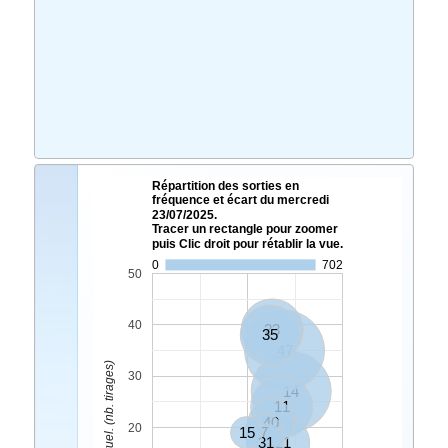
Répartition des sorties en
fréquence et écart du mercredi
23/07/2025.
Tracer un rectangle pour zoomer
puis Clic droit pour rétablir la vue.
0
702
50
40
23
35
47
Ecart Actuel. (nb. tirages)
30
14
11
40
20
15
7
31
21