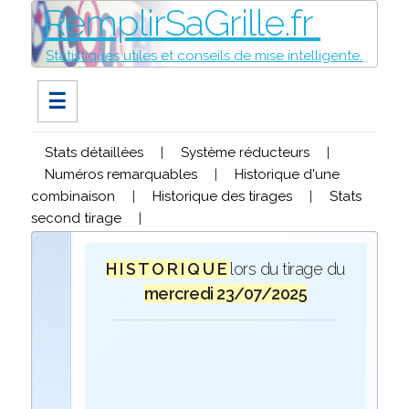
RemplirSaGrille.fr
Statistiques utiles et conseils de mise intelligente.
☰
Stats détaillées
|
Système réducteurs
|
Numéros remarquables
|
Historique d'une
combinaison
|
Historique des tirages
|
Stats
second tirage
|
H I S T O R I Q U E
lors du tirage du
mercredi 23/07/2025