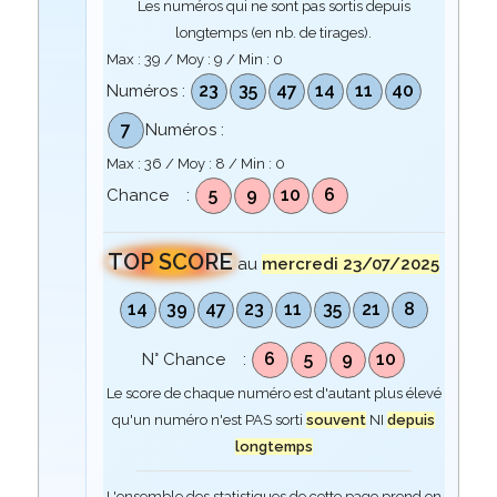
Les numéros qui ne sont pas sortis depuis
longtemps (en nb. de tirages).
Max :
39
/ Moy :
9
/ Min :
0
23
35
47
14
11
40
Numéros :
7
Numéros :
Max :
36
/ Moy :
8
/ Min :
0
5
9
10
6
Chance :
TOP SCORE
au
mercredi 23/07/2025
14
39
47
23
11
35
21
8
6
5
9
10
N° Chance :
Le score de chaque numéro est d'autant plus élevé
qu'un numéro n'est PAS sorti
souvent
NI
depuis
longtemps
L'ensemble des statistiques de cette page prend en