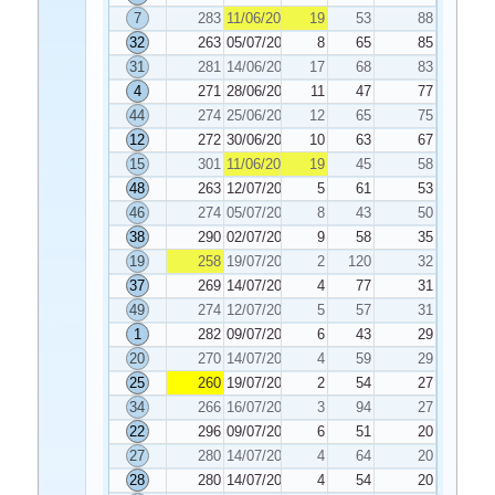
7
283
11/06/2025
19
53
88
32
263
05/07/2025
8
65
85
31
281
14/06/2025
17
68
83
4
271
28/06/2025
11
47
77
44
274
25/06/2025
12
65
75
12
272
30/06/2025
10
63
67
15
301
11/06/2025
19
45
58
48
263
12/07/2025
5
61
53
46
274
05/07/2025
8
43
50
38
290
02/07/2025
9
58
35
19
258
19/07/2025
2
120
32
37
269
14/07/2025
4
77
31
49
274
12/07/2025
5
57
31
1
282
09/07/2025
6
43
29
20
270
14/07/2025
4
59
29
25
260
19/07/2025
2
54
27
34
266
16/07/2025
3
94
27
22
296
09/07/2025
6
51
20
27
280
14/07/2025
4
64
20
28
280
14/07/2025
4
54
20