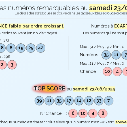
es numéros remarquables au
samedi 23/
Le détail des statistiques se trouve dans les tableaux bleu et rouge ci-des
E faible par ordre croissant.
Numéros à
ECART
 moins souvent (en nb. de tirages).
Les numéros qui ne sont p
 :
313
Max :
51
/ Moy :
9
/ Min :
0
18
8
19
25
42
35
11
Numéros :
 :
298
Max :
21
/ Moy :
7
/ Min :
0
2
3
10
4
Chance :
TOP SCORE
au
samedi 23/08/2025
39
11
35
17
14
12
33
7
6
10
4
8
N° Chance :
 chaque numéro est d'autant plus élevé qu'un numéro n'est PAS sorti
souve