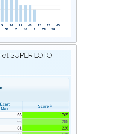
9
26
27
40
15
23
49
31
2
36
1
20
30
OTO et SUPER LOTO
ue.
Ecart
Score
Max
66
1765
66
288
61
228