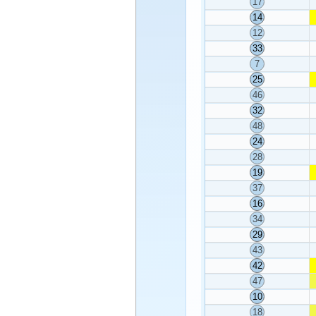
17
14
12
33
7
25
46
32
48
24
28
19
37
16
34
29
43
42
47
10
18