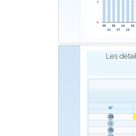
5
0
39
35
14
33
11
17
12
Les détai
N°
39
11
35