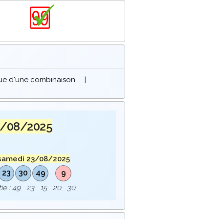
que d'une combinaison
|
3/08/2025
samedi 23/08/2025
23
30
49
9
rtie : 49 23 15 20 30