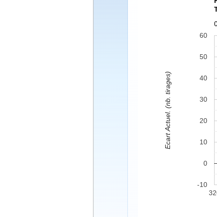
60
50
Ecart Actuel. (nb. tirages)
40
30
20
10
0
-10
32