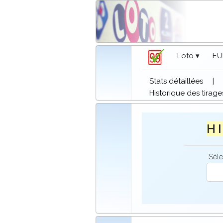
Loto ▾
EU
Stats détaillées
|
Historique des tirage
H I
Séle