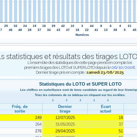
25
32
24
19
16
29
42
10
3
44
8
6
4
21
7
46
48
28
37
34
43
47
18
22
41
13
38
5
45
Numéros
ls statistiques et résultats des tirages L
L'ensemble des statistiques de cette page prend en compte les
premiers tirages des LOTO et SUPERLOTO depuis le
06/10/2008
.
Dernier tirage pris en compte :
samedi 23/08/2025
Statistiques du LOTO et SUPER LOTO
Les chiffres en surbrillance sont de bons candidats au regard de leur historiq
Triez les colonnes de ce tableau en cliquant sur les en-têtes.
Fréq. de
Dernier
Ecart
sortie
tirage
actuel
249
12/07/2025
18
264
31/05/2025
37
276
28/04/2025
51