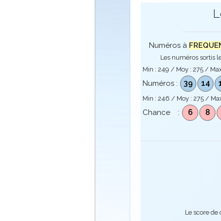
L
Numéros à
FREQUENC
Les numéros sortis le
Min :
249
/ Moy :
275
/ Max
39
14
Numéros :
Min :
246
/ Moy :
275
/ Max
6
8
Chance :
Le score de