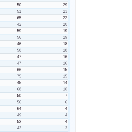
50
29
51
23
65
22
42
20
59
19
56
19
46
18
58
18
47
16
47
16
66
15
75
15
45
14
68
10
50
7
56
6
64
4
49
4
52
4
43
3