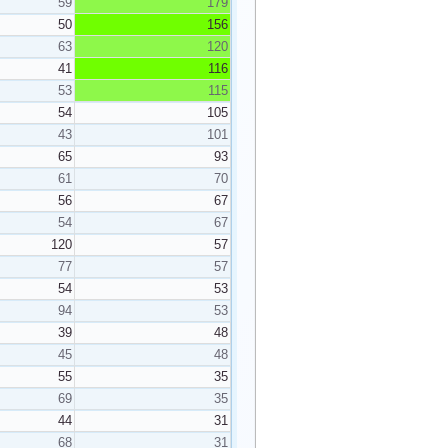
59
179
50
156
63
120
41
116
53
115
54
105
43
101
65
93
61
70
56
67
54
67
120
57
77
57
54
53
94
53
39
48
45
48
55
35
69
35
44
31
68
31