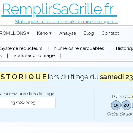
RemplirSaGrille.fr
Statistiques utiles et conseils de mise intelligente.
ROMILLIONS ▾
Keno ▾
Analyse
Blog
Contact
Système réducteurs
|
Numéros remarquables
|
Histori
s
|
Stats second tirage
|
 S T O R I Q U E
lors du tirage du
samedi 2
ctionnez une date de tirage
LOTO du
15
20
Ordre de so