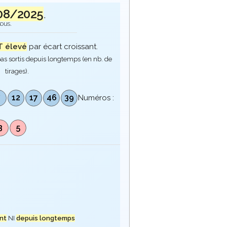
08/2025
.
sous.
 élevé
par écart croissant.
as sortis depuis longtemps (en nb. de
tirages).
7
12
17
46
39
Numéros :
3
5
nt
NI
depuis longtemps