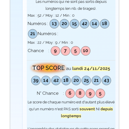
Les numéros qui ne sont pas sortis depuis
longtemps (en nb. de tirages).
Max :
52
/ Moy :
12
/ Min :
0
13
20
15
42
14
18
Numéros :
21
Numéros :
Max :
22
/ Moy :
9
/ Min :
0
9
7
5
10
Chance :
TOP SCORE
au
lundi 24/11/2025
39
14
42
18
20
25
21
43
6
8
9
5
N° Chance :
Le score de chaque numéro est d'autant plus élevé
qu'un numéro n'est PAS sorti
souvent
NI
depuis
longtemps
L'ensemble des statistiques de cette page prend en