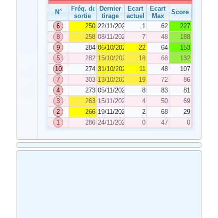
Fréq. de
Dernier
Ecart
Ecart
N°
Score
sortie
tirage
actuel
Max
6
250
22/11/2025
1
62
227
8
258
08/11/2025
7
48
188
9
284
06/10/2025
22
64
153
5
282
15/10/2025
18
68
132
10
274
31/10/2025
11
48
107
7
303
13/10/2025
19
72
86
4
273
05/11/2025
8
83
81
3
263
15/11/2025
4
50
69
2
266
19/11/2025
2
68
29
1
286
24/11/2025
0
47
0