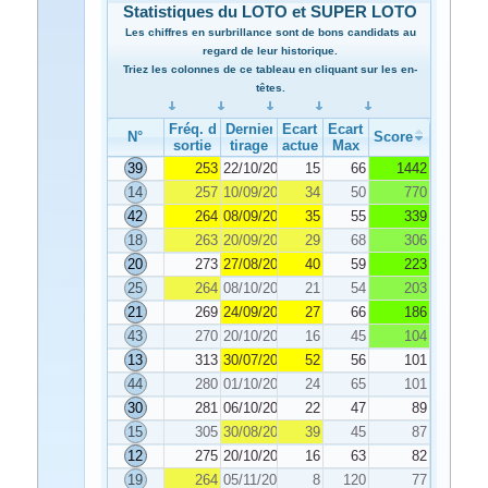
Statistiques du LOTO et SUPER LOTO
Les chiffres en surbrillance sont de bons candidats au
regard de leur historique.
Triez les colonnes de ce tableau en cliquant sur les en-
têtes.
Fréq. de
Dernier
Ecart
Ecart
N°
Score
sortie
tirage
actuel
Max
39
253
22/10/2025
15
66
1442
14
257
10/09/2025
34
50
770
42
264
08/09/2025
35
55
339
18
263
20/09/2025
29
68
306
20
273
27/08/2025
40
59
223
25
264
08/10/2025
21
54
203
21
269
24/09/2025
27
66
186
43
270
20/10/2025
16
45
104
13
313
30/07/2025
52
56
101
44
280
01/10/2025
24
65
101
30
281
06/10/2025
22
47
89
15
305
30/08/2025
39
45
87
12
275
20/10/2025
16
63
82
19
264
05/11/2025
8
120
77