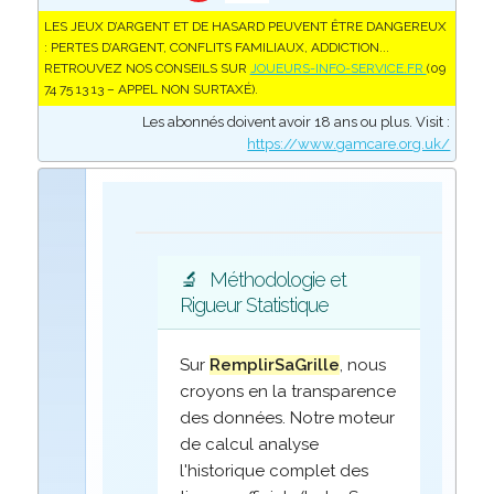
LES JEUX D’ARGENT ET DE HASARD PEUVENT ÊTRE DANGEREUX
: PERTES D’ARGENT, CONFLITS FAMILIAUX, ADDICTION...
RETROUVEZ NOS CONSEILS SUR
JOUEURS-INFO-SERVICE.FR
(09
74 75 13 13 – APPEL NON SURTAXÉ).
Les abonnés doivent avoir 18 ans ou plus. Visit :
https://www.gamcare.org.uk/
🔬
Méthodologie et
Rigueur Statistique
Sur
RemplirSaGrille
, nous
croyons en la transparence
des données. Notre moteur
de calcul analyse
l'historique complet des