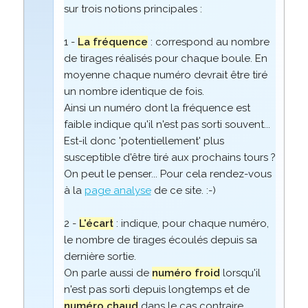
sur trois notions principales :
1 -
La fréquence
: correspond au nombre
de tirages réalisés pour chaque boule. En
moyenne chaque numéro devrait être tiré
un nombre identique de fois.
Ainsi un numéro dont la fréquence est
faible indique qu'il n'est pas sorti souvent...
Est-il donc 'potentiellement' plus
susceptible d'être tiré aux prochains tours ?
On peut le penser... Pour cela rendez-vous
à la
page analyse
de ce site. :-)
2 -
L'écart
: indique, pour chaque numéro,
le nombre de tirages écoulés depuis sa
dernière sortie.
On parle aussi de
numéro froid
lorsqu'il
n'est pas sorti depuis longtemps et de
numéro chaud
dans le cas contraire.