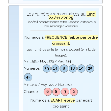
Les numéros remarquables au
lundi
24/11/2025
.
Le détail des statistiques se trouve dans les tableaux
bleu et rouge ci-dessous.
Numéros à
FREQUENCE faible par ordre
croissant.
Les numéros sortis le moins souvent (en nb. de
tirages).
Min :
253
/ Moy :
279
/ Max :
314
39
14
8
18
19
25
Numéros :
42
Min :
250
/ Moy :
279
/ Max :
303
6
8
3
2
Chance :
Numéros à
ECART élevé
par écart
croissant.