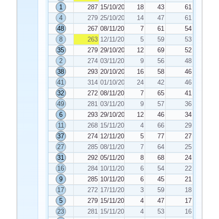
1
287
15/10/2025
18
43
61
4
279
25/10/2025
14
47
61
48
267
08/11/2025
7
61
54
8
263
12/11/2025
5
59
53
35
279
29/10/2025
12
69
52
2
274
03/11/2025
9
56
48
38
293
20/10/2025
16
58
46
41
314
01/10/2025
24
42
46
32
272
08/11/2025
7
65
41
49
281
03/11/2025
9
57
36
6
293
29/10/2025
12
46
34
11
268
15/11/2025
4
66
29
37
274
12/11/2025
5
77
27
27
285
08/11/2025
7
64
25
31
292
05/11/2025
8
68
24
16
284
10/11/2025
6
54
22
9
285
10/11/2025
6
45
21
17
272
17/11/2025
3
59
18
5
279
15/11/2025
4
47
17
23
281
15/11/2025
4
53
16