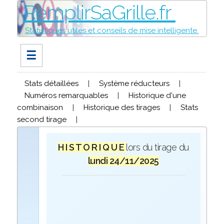
RemplirSaGrille.fr
Statistiques utiles et conseils de mise intelligente.
☰
Stats détaillées
|
Système réducteurs
|
Numéros remarquables
|
Historique d'une
combinaison
|
Historique des tirages
|
Stats
second tirage
|
H I S T O R I Q U E
lors du tirage du
lundi 24/11/2025