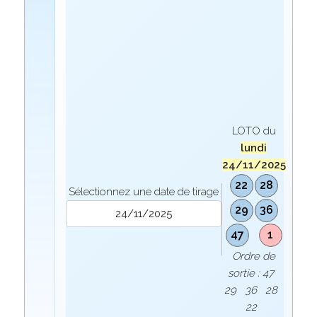
LOTO du
lundi
24/11/2025
22
28
Sélectionnez une date de tirage
29
36
47
1
Ordre de
sortie : 47
29 36 28
22