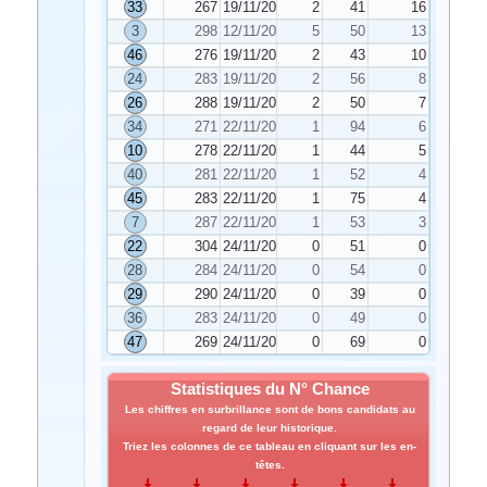
33
267
19/11/2025
2
41
16
3
298
12/11/2025
5
50
13
46
276
19/11/2025
2
43
10
24
283
19/11/2025
2
56
8
26
288
19/11/2025
2
50
7
34
271
22/11/2025
1
94
6
10
278
22/11/2025
1
44
5
40
281
22/11/2025
1
52
4
45
283
22/11/2025
1
75
4
7
287
22/11/2025
1
53
3
22
304
24/11/2025
0
51
0
28
284
24/11/2025
0
54
0
29
290
24/11/2025
0
39
0
36
283
24/11/2025
0
49
0
47
269
24/11/2025
0
69
0
Statistiques du N° Chance
Les chiffres en surbrillance sont de bons candidats au
regard de leur historique.
Triez les colonnes de ce tableau en cliquant sur les en-
têtes.