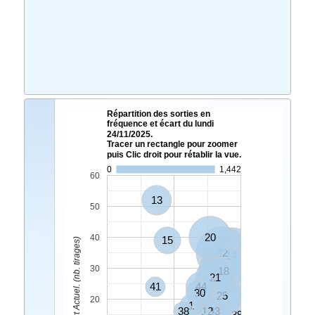
Répartition des sorties en
fréquence et écart du lundi
24/11/2025.
Tracer un rectangle pour zoomer
puis Clic droit pour rétablir la vue.
0
1,442
60
13
50
20
40
15
Ecart Actuel. (nb. tirages)
42
14
30
18
21
41
44
30
25
20
1
38
12
43
39