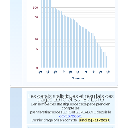
100
50
10
5
0
38
4
30
25
39
28
10
3
9
11
Numéros
Les détails statistiques et résultats des
tirages LOTO et SUPER LOTO
L'ensemble des statistiques de cette page prend en
compte les
premiers tirages des LOTO et SUPERLOTO depuis le
06/10/2008
.
Dernier tirage pris en compte :
lundi 24/11/2025