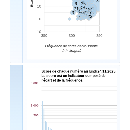
4
6
35
10
49
2
31
19
27
32
48
16
9
3
37
8
23
5
11
17
33
7
0
-10
350
300
250
Fréquence de sortie décroissante.
(nb. tirages)
Score de chaque numéro au lundi 24/11/2025.
Le score est un indicateur composé de
l'écart et de la fréquence.
5,000
1,000
500