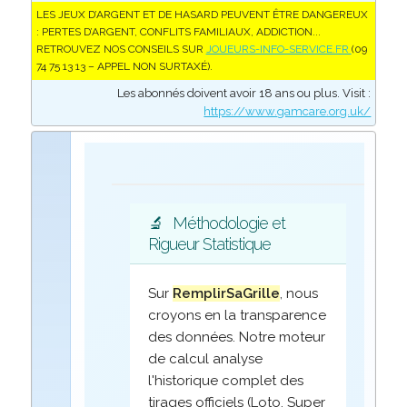
LES JEUX D’ARGENT ET DE HASARD PEUVENT ÊTRE DANGEREUX
: PERTES D’ARGENT, CONFLITS FAMILIAUX, ADDICTION...
RETROUVEZ NOS CONSEILS SUR
JOUEURS-INFO-SERVICE.FR
(09
74 75 13 13 – APPEL NON SURTAXÉ).
Les abonnés doivent avoir 18 ans ou plus. Visit :
https://www.gamcare.org.uk/
🔬
Méthodologie et
Rigueur Statistique
Sur
RemplirSaGrille
, nous
croyons en la transparence
des données. Notre moteur
de calcul analyse
l'historique complet des
tirages officiels (Loto, Super