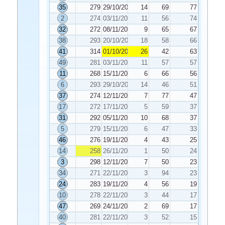
35
279
29/10/2025
14
69
77
2
274
03/11/2025
11
56
74
32
272
08/11/2025
9
65
67
38
293
20/10/2025
18
58
66
41
314
01/10/2025
26
42
63
49
281
03/11/2025
11
57
57
11
268
15/11/2025
6
66
56
6
293
29/10/2025
14
46
51
37
274
12/11/2025
7
77
47
17
272
17/11/2025
5
59
37
31
292
05/11/2025
10
68
37
5
279
15/11/2025
6
47
33
46
276
19/11/2025
4
43
25
14
258
26/11/2025
1
50
24
3
298
12/11/2025
7
50
23
34
271
22/11/2025
3
94
23
24
283
19/11/2025
4
56
19
10
278
22/11/2025
3
44
17
47
269
24/11/2025
2
69
17
40
281
22/11/2025
3
52
15