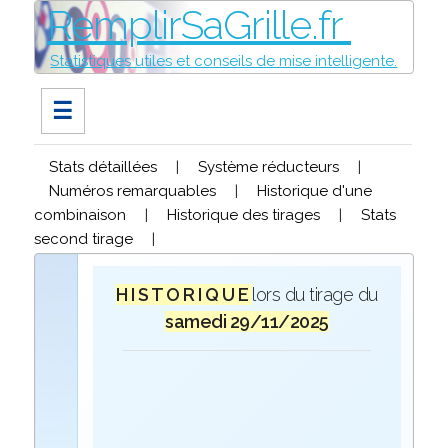
RemplirSaGrille.fr
Statistiques utiles et conseils de mise intelligente.
☰
Stats détaillées
|
Système réducteurs
|
Numéros remarquables
|
Historique d'une
combinaison
|
Historique des tirages
|
Stats
second tirage
|
H I S T O R I Q U E
lors du tirage du
samedi 29/11/2025