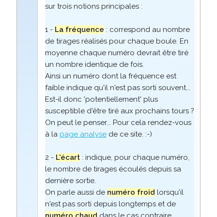
sur trois notions principales :
1 -
La fréquence
: correspond au nombre
de tirages réalisés pour chaque boule. En
moyenne chaque numéro devrait être tiré
un nombre identique de fois.
Ainsi un numéro dont la fréquence est
faible indique qu'il n'est pas sorti souvent...
Est-il donc 'potentiellement' plus
susceptible d'être tiré aux prochains tours ?
On peut le penser... Pour cela rendez-vous
à la
page analyse
de ce site. :-)
2 -
L'écart
: indique, pour chaque numéro,
le nombre de tirages écoulés depuis sa
dernière sortie.
On parle aussi de
numéro froid
lorsqu'il
n'est pas sorti depuis longtemps et de
numéro chaud
dans le cas contraire.