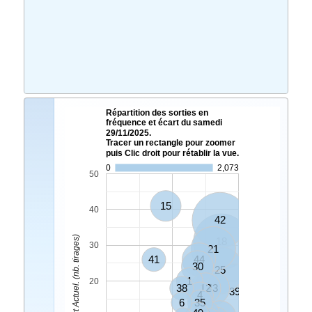
Répartition des sorties en
fréquence et écart du samedi
29/11/2025.
Tracer un rectangle pour zoomer
puis Clic droit pour rétablir la vue.
0
2,073
50
15
40
42
Ecart Actuel. (nb. tirages)
18
30
21
41
44
30
25
1
20
38
12
43
39
4
6
35