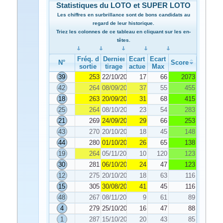
Statistiques du LOTO et SUPER LOTO
Les chiffres en surbrillance sont de bons candidats au
regard de leur historique.
Triez les colonnes de ce tableau en cliquant sur les en-
têtes.
Fréq. de
Dernier
Ecart
Ecart
N°
Score
sortie
tirage
actuel
Max
39
253
22/10/2025
17
66
2073
42
264
08/09/2025
37
55
455
18
263
20/09/2025
31
68
415
25
264
08/10/2025
23
54
283
21
269
24/09/2025
29
66
253
43
270
20/10/2025
18
45
148
44
280
01/10/2025
26
65
138
19
264
05/11/2025
10
120
123
30
281
06/10/2025
24
47
123
12
275
20/10/2025
18
63
116
15
305
30/08/2025
41
45
116
48
267
08/11/2025
9
61
89
4
279
25/10/2025
16
47
88
1
287
15/10/2025
20
43
85