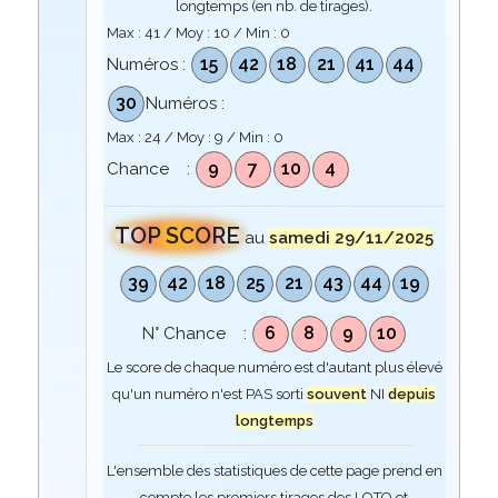
longtemps (en nb. de tirages).
Max :
41
/ Moy :
10
/ Min :
0
15
42
18
21
41
44
Numéros :
30
Numéros :
Max :
24
/ Moy :
9
/ Min :
0
9
7
10
4
Chance :
TOP SCORE
au
samedi 29/11/2025
39
42
18
25
21
43
44
19
6
8
9
10
N° Chance :
Le score de chaque numéro est d'autant plus élevé
qu'un numéro n'est PAS sorti
souvent
NI
depuis
longtemps
L'ensemble des statistiques de cette page prend en
compte les premiers tirages des LOTO et