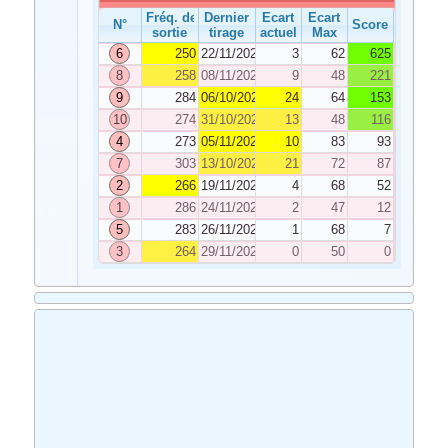
Fréq. de
Dernier
Ecart
Ecart
N°
Score
sortie
tirage
actuel
Max
6
250
22/11/2025
3
62
625
8
258
08/11/2025
9
48
221
9
284
06/10/2025
24
64
153
10
274
31/10/2025
13
48
116
4
273
05/11/2025
10
83
93
7
303
13/10/2025
21
72
87
2
266
19/11/2025
4
68
52
1
286
24/11/2025
2
47
12
5
283
26/11/2025
1
68
7
3
264
29/11/2025
0
50
0