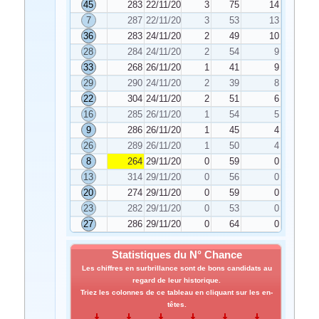
45
283
22/11/2025
3
75
14
7
287
22/11/2025
3
53
13
36
283
24/11/2025
2
49
10
28
284
24/11/2025
2
54
9
33
268
26/11/2025
1
41
9
29
290
24/11/2025
2
39
8
22
304
24/11/2025
2
51
6
16
285
26/11/2025
1
54
5
9
286
26/11/2025
1
45
4
26
289
26/11/2025
1
50
4
8
264
29/11/2025
0
59
0
13
314
29/11/2025
0
56
0
20
274
29/11/2025
0
59
0
23
282
29/11/2025
0
53
0
27
286
29/11/2025
0
64
0
Statistiques du N° Chance
Les chiffres en surbrillance sont de bons candidats au
regard de leur historique.
Triez les colonnes de ce tableau en cliquant sur les en-
têtes.