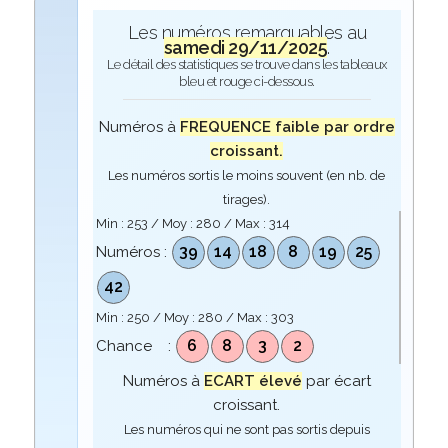
Les numéros remarquables au
samedi 29/11/2025
.
Le détail des statistiques se trouve dans les tableaux
bleu et rouge ci-dessous.
Numéros à
FREQUENCE faible par ordre
croissant.
Les numéros sortis le moins souvent (en nb. de
tirages).
Min :
253
/ Moy :
280
/ Max :
314
39
14
18
8
19
25
Numéros :
42
Min :
250
/ Moy :
280
/ Max :
303
6
8
3
2
Chance :
Numéros à
ECART élevé
par écart
croissant.
Les numéros qui ne sont pas sortis depuis