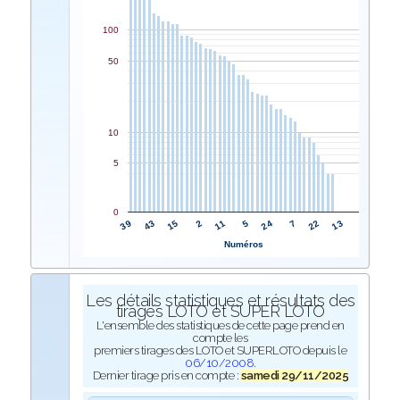
100
50
10
5
0
11
2
15
43
39
13
22
7
24
5
Numéros
Les détails statistiques et résultats des
tirages LOTO et SUPER LOTO
L'ensemble des statistiques de cette page prend en
compte les
premiers tirages des LOTO et SUPERLOTO depuis le
06/10/2008
.
Dernier tirage pris en compte :
samedi 29/11/2025