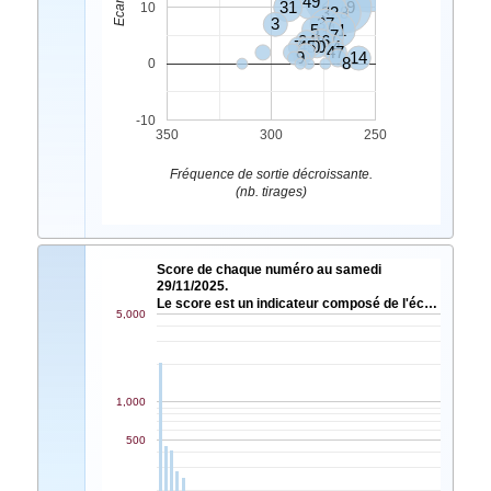
49
2
31
19
10
32
48
3
37
5
11
17
24
46
7
45
40
10
34
47
9
14
8
0
-10
350
300
250
Fréquence de sortie décroissante.
(nb. tirages)
Score de chaque numéro au samedi
29/11/2025.
Le score est un indicateur composé de l'éc…
5,000
1,000
500