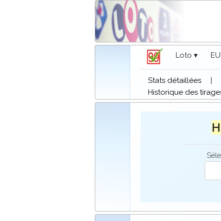
Loto ▾
EU
Stats détaillées
|
Historique des tirage
H
Séle