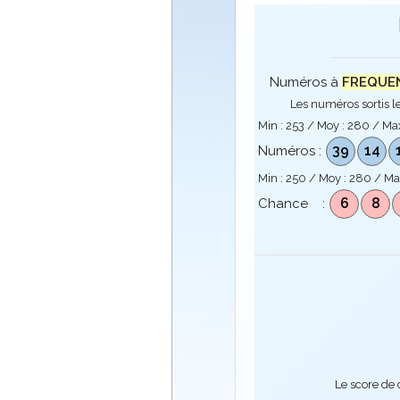
Numéros à
FREQUENC
Les numéros sortis le
Min :
253
/ Moy :
280
/ Ma
39
14
Numéros :
Min :
250
/ Moy :
280
/ Ma
6
8
Chance :
Le score de