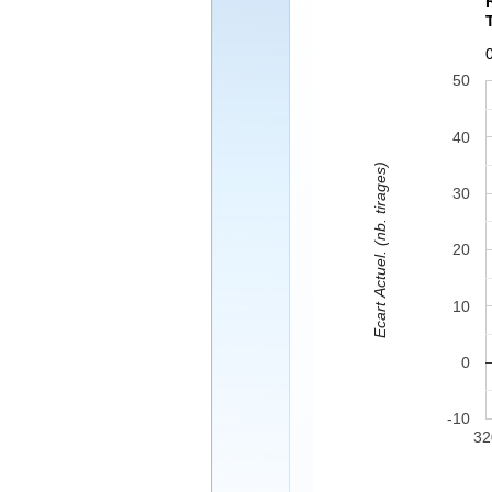
50
40
Ecart Actuel. (nb. tirages)
30
20
10
0
-10
32