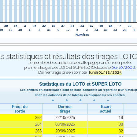
30
15
4
35
32
49
37
31
34
47
10
45
7
36
19
12
48
1
2
41
6
17
5
3
24
40
33
28
8
Numéros
ls statistiques et résultats des tirages L
L'ensemble des statistiques de cette page prend en compte les
premiers tirages des LOTO et SUPERLOTO depuis le
06/10/2008
.
Dernier tirage pris en compte :
lundi 01/12/2025
Statistiques du LOTO et SUPER LOTO
Les chiffres en surbrillance sont de bons candidats au regard de leur historiq
Triez les colonnes de ce tableau en cliquant sur les en-têtes.
Fréq. de
Dernier
Ecart
sortie
tirage
actuel
253
22/10/2025
18
264
08/09/2025
38
263
20/09/2025
32