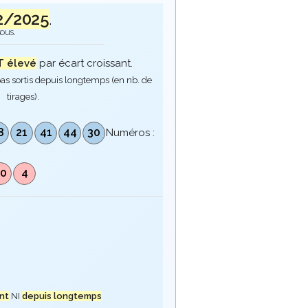
2/2025
.
sous.
 élevé
par écart croissant.
as sortis depuis longtemps (en nb. de
tirages).
8
21
41
44
30
Numéros :
10
4
nt
NI
depuis longtemps