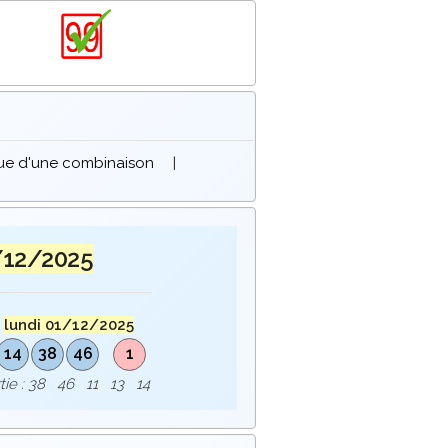
que d'une combinaison
|
/12/2025
u
lundi 01/12/2025
14
38
46
1
rtie : 38 46 11 13 14