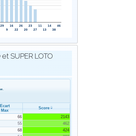
29
16
26
23
11
14
46
9
22
20
27
13
38
OTO et SUPER LOTO
ue.
Ecart
Score
Max
66
2143
55
462
68
424