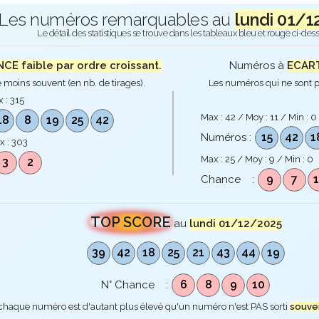
Les numéros remarquables au
lundi 01/1
Le détail des statistiques se trouve dans les tableaux bleu et rouge ci-des
E faible par ordre croissant.
Numéros à
ECART
 moins souvent (en nb. de tirages).
Les numéros qui ne sont p
x :
315
Max :
42
/ Moy :
11
/ Min :
0
18
8
19
25
42
15
42
1
Numéros :
x :
303
Max :
25
/ Moy :
9
/ Min :
0
3
2
9
7
Chance :
TOP SCORE
au
lundi 01/12/2025
39
42
18
25
21
43
44
19
6
8
9
10
N° Chance :
 chaque numéro est d'autant plus élevé qu'un numéro n'est PAS sorti
souve