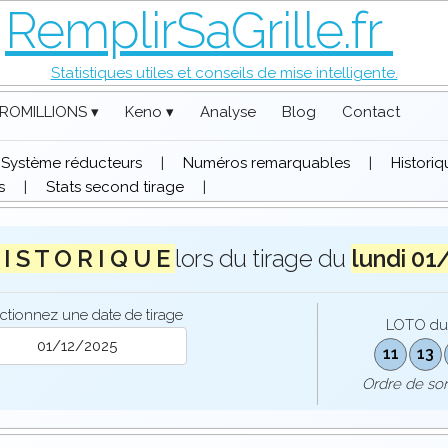
RemplirSaGrille.fr
Statistiques utiles et conseils de mise intelligente.
ROMILLIONS ▾
Keno ▾
Analyse
Blog
Contact
Système réducteurs
|
Numéros remarquables
|
Histori
s
|
Stats second tirage
|
 I S T O R I Q U E
lors du tirage du
lundi 01
ctionnez une date de tirage
LOTO d
11
13
Ordre de so