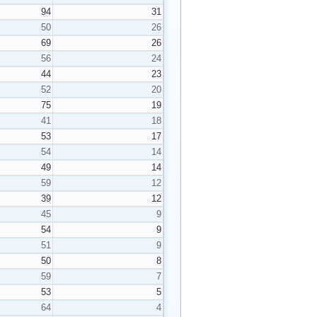
94
31
50
26
69
26
56
24
44
23
52
20
75
19
41
18
53
17
54
14
49
14
59
12
39
12
45
9
54
9
51
9
50
8
59
7
53
5
64
4