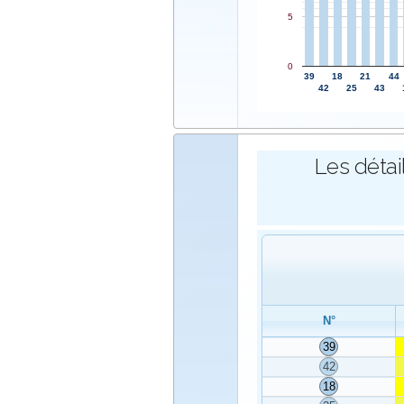
5
0
39
18
21
44
42
25
43
Les détai
N°
39
42
18