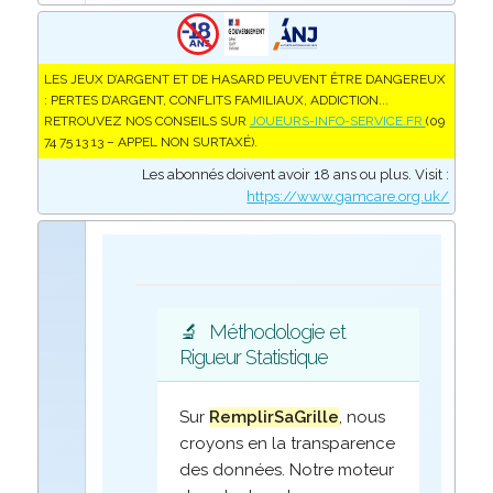
LES JEUX D’ARGENT ET DE HASARD PEUVENT ÊTRE DANGEREUX
: PERTES D’ARGENT, CONFLITS FAMILIAUX, ADDICTION...
RETROUVEZ NOS CONSEILS SUR
JOUEURS-INFO-SERVICE.FR
(09
74 75 13 13 – APPEL NON SURTAXÉ).
Les abonnés doivent avoir 18 ans ou plus. Visit :
https://www.gamcare.org.uk/
🔬
Méthodologie et
Rigueur Statistique
Sur
RemplirSaGrille
, nous
croyons en la transparence
des données. Notre moteur