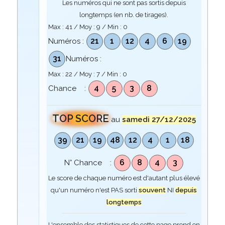
Les numéros qui ne sont pas sortis depuis
longtemps (en nb. de tirages).
Max :
41
/ Moy :
9
/ Min :
0
21
1
12
4
6
19
Numéros :
31
Numéros :
Max :
22
/ Moy :
7
/ Min :
0
4
5
3
8
Chance :
TOP SCORE
au
samedi 27/12/2025
39
21
19
48
12
4
1
18
6
8
4
3
N° Chance :
Le score de chaque numéro est d'autant plus élevé
qu'un numéro n'est PAS sorti
souvent
NI
depuis
longtemps
L'ensemble des statistiques de cette page prend en