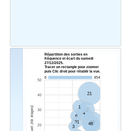
Répartition des sorties en
fréquence et écart du samedi
27/12/2025.
Tracer un rectangle pour zoomer
puis Clic droit pour rétablir la vue.
0
854
50
21
40
1
Ecart Actuel. (nb. tirages)
12
30
4
6
31
19
48
20
3