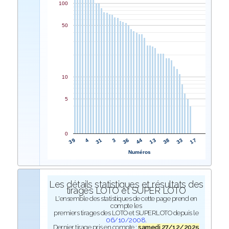
100
50
10
5
0
36
3
31
4
39
17
33
38
13
44
Numéros
Les détails statistiques et résultats des
tirages LOTO et SUPER LOTO
L'ensemble des statistiques de cette page prend en
compte les
premiers tirages des LOTO et SUPERLOTO depuis le
06/10/2008
.
Dernier tirage pris en compte :
samedi 27/12/2025