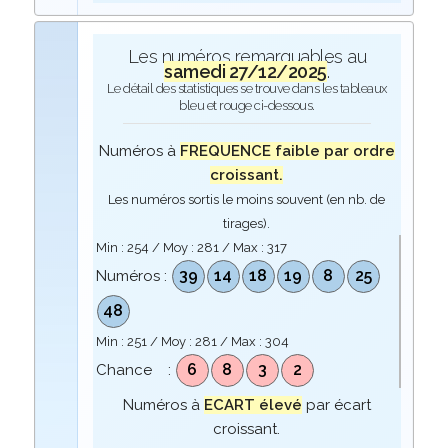
Les numéros remarquables au
samedi 27/12/2025
.
Le détail des statistiques se trouve dans les tableaux
bleu et rouge ci-dessous.
Numéros à
FREQUENCE faible par ordre
croissant.
Les numéros sortis le moins souvent (en nb. de
tirages).
Min :
254
/ Moy :
281
/ Max :
317
39
14
18
19
8
25
Numéros :
48
Min :
251
/ Moy :
281
/ Max :
304
6
8
3
2
Chance :
Numéros à
ECART élevé
par écart
croissant.