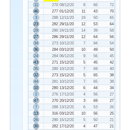
11
270
08/12/2025
8
66
72
46
277
01/12/2025
11
43
70
3
298
12/11/2025
19
50
65
23
282
29/11/2025
12
53
64
29
290
24/11/2025
14
39
58
27
286
29/11/2025
12
64
56
34
273
10/12/2025
7
94
54
36
284
03/12/2025
10
49
50
24
284
06/12/2025
9
56
45
43
271
15/12/2025
5
45
42
35
280
10/12/2025
7
69
40
32
273
15/12/2025
5
65
38
44
281
10/12/2025
7
65
38
10
280
13/12/2025
6
44
34
2
276
17/12/2025
4
56
27
47
270
20/12/2025
3
69
27
7
288
13/12/2025
6
53
26
13
316
03/12/2025
10
56
25
26
290
15/12/2025
5
50
21
30
282
17/12/2025
4
47
21