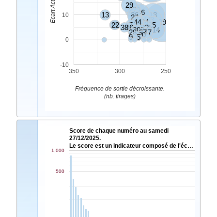
29
27
23
46
13
36
18
10
24
11
8
44
35
34
39
15
22
7
10
25
38
26
32
43
30
2
14
28
37
47
20
9
5
0
-10
350
300
250
Fréquence de sortie décroissante.
(nb. tirages)
Score de chaque numéro au samedi
27/12/2025.
Le score est un indicateur composé de l'éc…
1,000
500