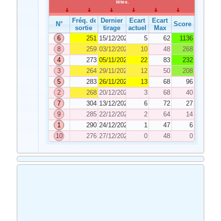
têtes.
Fréq. de
Dernier
Ecart
Ecart
N°
Score
sortie
tirage
actuel
Max
6
251
15/12/2025
5
62
1136
8
259
03/12/2025
10
48
268
4
273
05/11/2025
22
83
232
3
264
29/11/2025
12
50
208
5
283
26/11/2025
13
68
96
2
268
20/12/2025
3
68
40
7
304
13/12/2025
6
72
27
9
285
22/12/2025
2
64
14
1
290
24/12/2025
1
47
6
10
276
27/12/2025
0
48
0