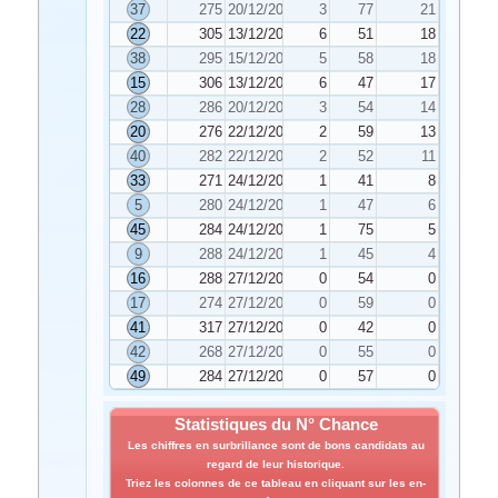
37
275
20/12/2025
3
77
21
22
305
13/12/2025
6
51
18
38
295
15/12/2025
5
58
18
15
306
13/12/2025
6
47
17
28
286
20/12/2025
3
54
14
20
276
22/12/2025
2
59
13
40
282
22/12/2025
2
52
11
33
271
24/12/2025
1
41
8
5
280
24/12/2025
1
47
6
45
284
24/12/2025
1
75
5
9
288
24/12/2025
1
45
4
16
288
27/12/2025
0
54
0
17
274
27/12/2025
0
59
0
41
317
27/12/2025
0
42
0
42
268
27/12/2025
0
55
0
49
284
27/12/2025
0
57
0
Statistiques du N° Chance
Les chiffres en surbrillance sont de bons candidats au
regard de leur historique.
Triez les colonnes de ce tableau en cliquant sur les en-