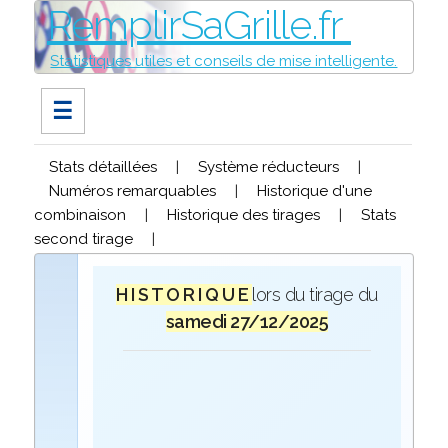
RemplirSaGrille.fr
Statistiques utiles et conseils de mise intelligente.
☰
Stats détaillées
|
Système réducteurs
|
Numéros remarquables
|
Historique d'une
combinaison
|
Historique des tirages
|
Stats
second tirage
|
H I S T O R I Q U E
lors du tirage du
samedi 27/12/2025