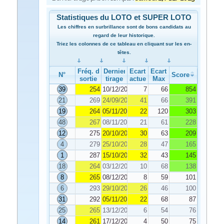
Statistiques du LOTO et SUPER LOTO
Les chiffres en surbrillance sont de bons candidats au
regard de leur historique.
Triez les colonnes de ce tableau en cliquant sur les en-
têtes.
Fréq. de
Dernier
Ecart
Ecart
N°
Score
sortie
tirage
actuel
Max
39
254
10/12/2025
7
66
854
21
269
24/09/2025
41
66
391
19
264
05/11/2025
22
120
303
48
267
08/11/2025
21
61
228
12
275
20/10/2025
30
63
209
4
279
25/10/2025
28
47
165
1
287
15/10/2025
32
43
145
18
264
03/12/2025
10
68
138
8
265
08/12/2025
8
59
101
6
293
29/10/2025
26
46
100
31
292
05/11/2025
22
68
87
25
265
13/12/2025
6
54
76
14
261
17/12/2025
4
50
75