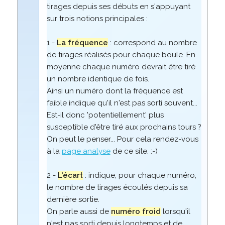
tirages depuis ses débuts en s'appuyant
sur trois notions principales :
1 -
La fréquence
: correspond au nombre
de tirages réalisés pour chaque boule. En
moyenne chaque numéro devrait être tiré
un nombre identique de fois.
Ainsi un numéro dont la fréquence est
faible indique qu'il n'est pas sorti souvent...
Est-il donc 'potentiellement' plus
susceptible d'être tiré aux prochains tours ?
On peut le penser... Pour cela rendez-vous
à la
page analyse
de ce site. :-)
2 -
L'écart
: indique, pour chaque numéro,
le nombre de tirages écoulés depuis sa
dernière sortie.
On parle aussi de
numéro froid
lorsqu'il
n'est pas sorti depuis longtemps et de