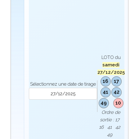
LOTO du
samedi
27/12/2025
16
17
Sélectionnez une date de tirage
41
42
49
10
Ordre de
sortie : 17
16 41 42
49