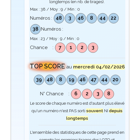
longtemps (en nb. de tirages).
Max :
38
/ Moy :
9
/ Min :
0
48
3
46
8
44
22
Numéros :
38
Numéros :
Max :
23
/ Moy :
9
/ Min :
0
7
1
2
3
Chance :
TOP SCORE
au
mercredi 04/02/2026
39
48
8
19
46
47
44
20
6
2
3
8
N° Chance :
Le score de chaque numéro est d'autant plus élevé
qu'un numéro n'est PAS sorti
souvent
NI
depuis
longtemps
L'ensemble des statistiques de cette page prend en
compte les premiers tirages des LOTO et