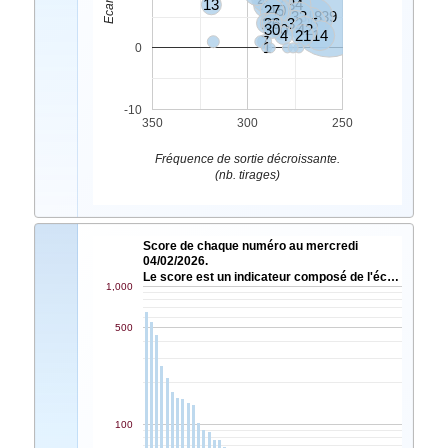
13
16
34
27
45
40
33
18
39
28
9
36
32
25
30
10
42
4
21
14
7
1
0
-10
350
300
250
Fréquence de sortie décroissante.
(nb. tirages)
Score de chaque numéro au mercredi
04/02/2026.
Le score est un indicateur composé de l'éc…
1,000
500
100