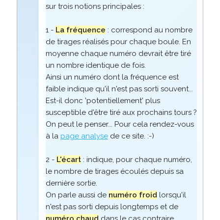
sur trois notions principales :
1 -
La fréquence
: correspond au nombre
de tirages réalisés pour chaque boule. En
moyenne chaque numéro devrait être tiré
un nombre identique de fois.
Ainsi un numéro dont la fréquence est
faible indique qu'il n'est pas sorti souvent...
Est-il donc 'potentiellement' plus
susceptible d'être tiré aux prochains tours ?
On peut le penser... Pour cela rendez-vous
à la
page analyse
de ce site. :-)
2 -
L'écart
: indique, pour chaque numéro,
le nombre de tirages écoulés depuis sa
dernière sortie.
On parle aussi de
numéro froid
lorsqu'il
n'est pas sorti depuis longtemps et de
numéro chaud
dans le cas contraire.