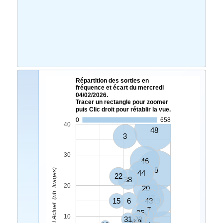
Répartition des sorties en
fréquence et écart du mercredi
04/02/2026.
Tracer un rectangle pour zoomer
puis Clic droit pour rétablir la vue.
0
658
40
48
3
30
46
8
Ecart Actuel. (nb. tirages)
44
22
38
20
20
47
15
6
43
19
17
35
2
10
31
23
5
26
49