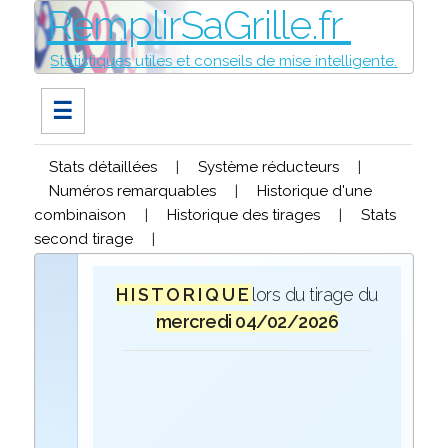
RemplirSaGrille.fr
Statistiques utiles et conseils de mise intelligente.
☰
Stats détaillées
|
Système réducteurs
|
Numéros remarquables
|
Historique d'une
combinaison
|
Historique des tirages
|
Stats
second tirage
|
H I S T O R I Q U E
lors du tirage du
mercredi 04/02/2026