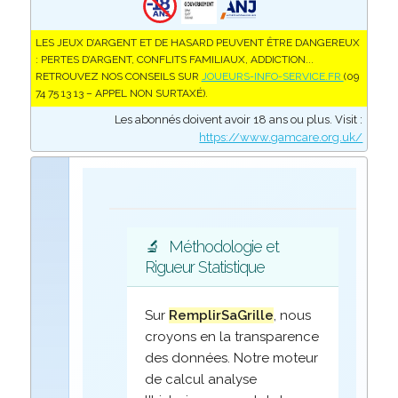
LES JEUX D’ARGENT ET DE HASARD PEUVENT ÊTRE DANGEREUX
: PERTES D’ARGENT, CONFLITS FAMILIAUX, ADDICTION...
RETROUVEZ NOS CONSEILS SUR
JOUEURS-INFO-SERVICE.FR
(09
74 75 13 13 – APPEL NON SURTAXÉ).
Les abonnés doivent avoir 18 ans ou plus. Visit :
https://www.gamcare.org.uk/
🔬
Méthodologie et
Rigueur Statistique
Sur
RemplirSaGrille
, nous
croyons en la transparence
des données. Notre moteur
de calcul analyse