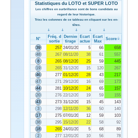
Statistiques du LOTO et SUPER LOTO
Les chiffres en surbrillance sont de bons candidats au
regard de leur historique.
Triez les colonnes de ce tableau en cliquant sur les en-
têtes.
Fréq. de
Dernier
Ecart
Ecart
N°
Score
sortie
tirage
actuel
Max
39
257
24/01/2026
5
66
658
48
267
08/11/2025
38
61
557
8
265
08/12/2025
25
59
445
19
265
31/12/2025
15
120
267
46
277
01/12/2025
28
43
217
47
271
29/12/2025
16
69
173
44
281
10/12/2025
24
65
157
20
276
22/12/2025
19
59
155
43
273
31/12/2025
15
45
143
3
298
12/11/2025
36
50
140
17
275
07/01/2026
12
59
103
38
295
15/12/2025
22
58
92
18
265
24/01/2026
5
68
89
2
277
12/01/2026
10
56
78