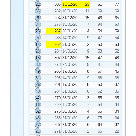
22
305
13/12/2025
23
51
77
35
282
10/01/2026
11
69
69
6
294
31/12/2025
15
46
65
34
275
19/01/2026
7
94
60
25
267
26/01/2026
4
54
59
5
283
14/01/2026
9
47
54
14
262
31/01/2026
2
50
53
23
284
14/01/2026
9
53
52
15
307
31/12/2025
15
47
48
33
273
24/01/2026
5
41
48
49
285
17/01/2026
8
57
45
31
295
14/01/2026
9
68
38
26
291
17/01/2026
8
50
37
40
284
21/01/2026
6
52
35
42
270
28/01/2026
3
55
35
16
290
19/01/2026
7
54
34
32
275
26/01/2026
4
65
34
45
285
21/01/2026
6
75
34
27
287
21/01/2026
6
64
32
21
271
31/01/2026
2
66
22