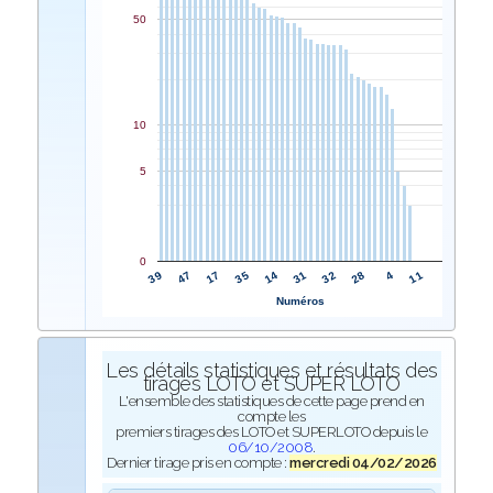
50
10
5
0
14
35
17
47
39
11
4
28
32
31
Numéros
Les détails statistiques et résultats des
tirages LOTO et SUPER LOTO
L'ensemble des statistiques de cette page prend en
compte les
premiers tirages des LOTO et SUPERLOTO depuis le
06/10/2008
.
Dernier tirage pris en compte :
mercredi 04/02/2026