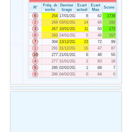
Fréq. de
Dernier
Ecart
Ecart
N°
Score
sortie
tirage
actuel
Max
6
254
17/01/2026
8
62
1739
2
269
03/01/2026
14
68
192
3
267
10/01/2026
11
50
172
8
260
24/01/2026
5
48
157
7
304
13/12/2025
23
72
99
1
291
31/12/2025
15
47
87
10
277
21/01/2026
6
48
55
4
277
31/01/2026
2
83
18
5
285
02/02/2026
1
68
7
9
286
04/02/2026
0
64
0