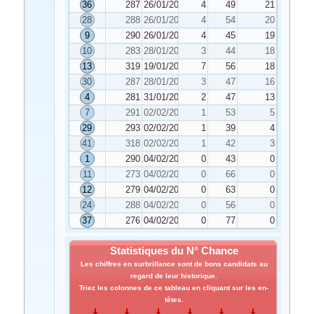
36
287
26/01/2026
4
49
21
28
288
26/01/2026
4
54
20
9
290
26/01/2026
4
45
19
10
283
28/01/2026
3
44
18
13
319
19/01/2026
7
56
18
30
287
28/01/2026
3
47
16
4
281
31/01/2026
2
47
13
7
291
02/02/2026
1
53
5
29
293
02/02/2026
1
39
4
41
318
02/02/2026
1
42
3
1
290
04/02/2026
0
43
0
11
273
04/02/2026
0
66
0
12
279
04/02/2026
0
63
0
24
288
04/02/2026
0
56
0
37
276
04/02/2026
0
77
0
Statistiques du N° Chance
Les chiffres en surbrillance sont de bons candidats au
regard de leur historique.
Triez les colonnes de ce tableau en cliquant sur les en-
têtes.