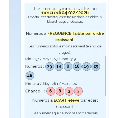
Les numéros remarquables au
mercredi 04/02/2026
.
Le détail des statistiques se trouve dans les tableaux
bleu et rouge ci-dessous.
Numéros à
FREQUENCE faible par ordre
croissant.
Les numéros sortis le moins souvent (en nb. de
tirages).
Min :
257
/ Moy :
283
/ Max :
319
39
14
8
18
19
25
Numéros :
48
Min :
254
/ Moy :
283
/ Max :
304
6
8
3
2
Chance :
Numéros à
ECART élevé
par écart
croissant.
Les numéros qui ne sont pas sortis depuis