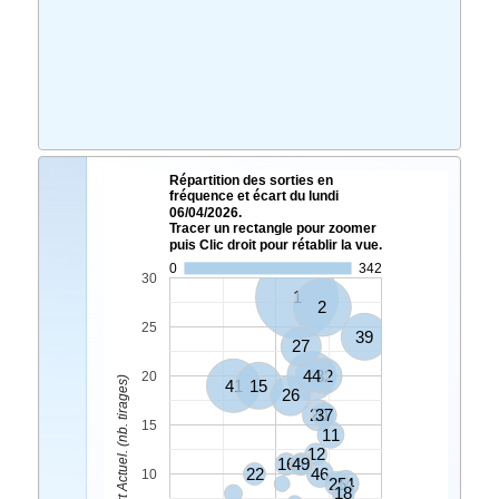
Répartition des sorties en
fréquence et écart du lundi
06/04/2026.
Tracer un rectangle pour zoomer
puis Clic droit pour rétablir la vue.
0
342
30
1
2
25
39
27
44
4
32
20
Ecart Actuel. (nb. tirages)
41
15
26
20
37
15
11
12
16
40
49
22
46
10
25
14
18