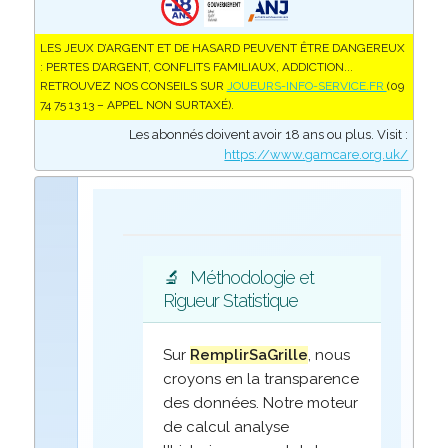
LES JEUX D’ARGENT ET DE HASARD PEUVENT ÊTRE DANGEREUX
: PERTES D’ARGENT, CONFLITS FAMILIAUX, ADDICTION...
RETROUVEZ NOS CONSEILS SUR
JOUEURS-INFO-SERVICE.FR
(09
74 75 13 13 – APPEL NON SURTAXÉ).
Les abonnés doivent avoir 18 ans ou plus. Visit :
https://www.gamcare.org.uk/
🔬
Méthodologie et
Rigueur Statistique
Sur
RemplirSaGrille
, nous
croyons en la transparence
des données. Notre moteur
de calcul analyse