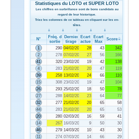
Statistiques du LOTO et SUPER LOTO
Les chiffres en surbrillance sont de bons candidats au
regard de leur historique.
Triez les colonnes de ce tableau en cliquant sur les en-
têtes.
Fréq. de
Dernier
Ecart
Ecart
N°
Score
sortie
tirage
actuel
Max
1
290
04/02/2026
28
43
342
2
278
07/02/2026
27
56
166
41
320
23/02/2026
19
42
138
4
283
21/02/2026
20
47
119
39
258
13/02/2026
24
66
110
15
308
23/02/2026
19
47
104
26
293
25/02/2026
18
50
78
27
288
14/02/2026
23
64
77
32
277
21/02/2026
20
65
58
44
283
21/02/2026
20
65
53
20
280
02/03/2026
16
59
41
14
267
16/03/2026
9
50
30
46
279
14/03/2026
10
43
30
11
274
07/03/2026
14
66
29