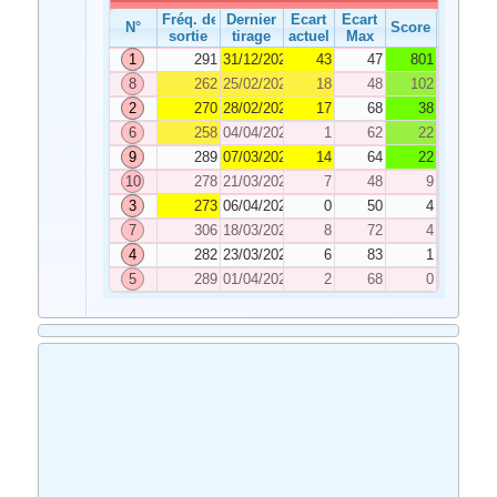
Fréq. de
Dernier
Ecart
Ecart
N°
Score
sortie
tirage
actuel
Max
1
291
31/12/2025
43
47
801
8
262
25/02/2026
18
48
102
2
270
28/02/2026
17
68
38
6
258
04/04/2026
1
62
22
9
289
07/03/2026
14
64
22
10
278
21/03/2026
7
48
9
3
273
06/04/2026
0
50
4
7
306
18/03/2026
8
72
4
4
282
23/03/2026
6
83
1
5
289
01/04/2026
2
68
0