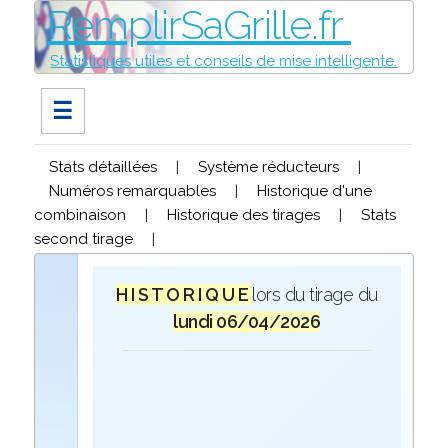
RemplirSaGrille.fr
Statistiques utiles et conseils de mise intelligente.
☰
Stats détaillées
|
Système réducteurs
|
Numéros remarquables
|
Historique d'une
combinaison
|
Historique des tirages
|
Stats
second tirage
|
H I S T O R I Q U E
lors du tirage du
lundi 06/04/2026