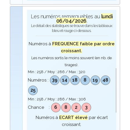
Les numéros remarquables au
lundi
06/04/2026
.
Le détail des statistiques se trouve dans les tableaux
bleu et rouge ci-dessous.
Numéros à
FREQUENCE faible par ordre
croissant.
Les numéros sortis le moins souvent (en nb. de
tirages).
Min :
258
/ Moy :
286
/ Max :
320
39
14
18
8
19
48
Numéros :
25
Min :
258
/ Moy :
286
/ Max :
306
6
8
2
3
Chance :
Numéros à
ECART élevé
par écart
croissant.