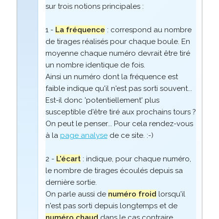
sur trois notions principales :
1 -
La fréquence
: correspond au nombre
de tirages réalisés pour chaque boule. En
moyenne chaque numéro devrait être tiré
un nombre identique de fois.
Ainsi un numéro dont la fréquence est
faible indique qu'il n'est pas sorti souvent...
Est-il donc 'potentiellement' plus
susceptible d'être tiré aux prochains tours ?
On peut le penser... Pour cela rendez-vous
à la
page analyse
de ce site. :-)
2 -
L'écart
: indique, pour chaque numéro,
le nombre de tirages écoulés depuis sa
dernière sortie.
On parle aussi de
numéro froid
lorsqu'il
n'est pas sorti depuis longtemps et de
numéro chaud
dans le cas contraire.