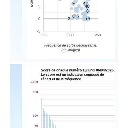
9
42
48
5
8
6
7
5
3
19
0
-5
350
300
250
Fréquence de sortie décroissante.
(nb. tirages)
Score de chaque numéro au lundi 06/04/2026.
Le score est un indicateur composé de
l'écart et de la fréquence.
1,000
500
100
50