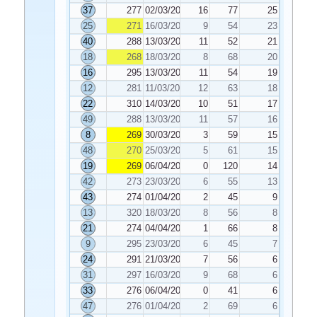
37
277
02/03/2026
16
77
25
25
271
16/03/2026
9
54
23
40
288
13/03/2026
11
52
21
18
268
18/03/2026
8
68
20
16
295
13/03/2026
11
54
19
12
281
11/03/2026
12
63
18
22
310
14/03/2026
10
51
17
49
288
13/03/2026
11
57
16
8
269
30/03/2026
3
59
15
48
270
25/03/2026
5
61
15
19
269
06/04/2026
0
120
14
42
273
23/03/2026
6
55
13
43
274
01/04/2026
2
45
9
13
320
18/03/2026
8
56
8
21
274
04/04/2026
1
66
8
9
295
23/03/2026
6
45
7
24
291
21/03/2026
7
56
6
31
297
16/03/2026
9
68
6
33
276
06/04/2026
0
41
6
47
276
01/04/2026
2
69
6