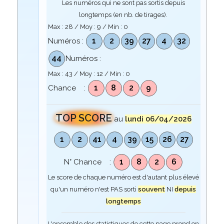
Les numéros qui ne sont pas sortis depuis
longtemps (en nb. de tirages).
Max :
28
/ Moy :
9
/ Min :
0
1
2
39
27
4
32
Numéros :
44
Numéros :
Max :
43
/ Moy :
12
/ Min :
0
1
8
2
9
Chance :
TOP SCORE
au
lundi 06/04/2026
1
2
41
4
39
15
26
27
1
8
2
6
N° Chance :
Le score de chaque numéro est d'autant plus élevé
qu'un numéro n'est PAS sorti
souvent
NI
depuis
longtemps
L'ensemble des statistiques de cette page prend en