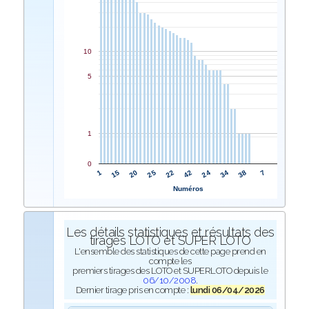
10
5
1
0
22
25
20
15
1
7
38
34
24
42
Numéros
Les détails statistiques et résultats des
tirages LOTO et SUPER LOTO
L'ensemble des statistiques de cette page prend en
compte les
premiers tirages des LOTO et SUPERLOTO depuis le
06/10/2008
.
Dernier tirage pris en compte :
lundi 06/04/2026