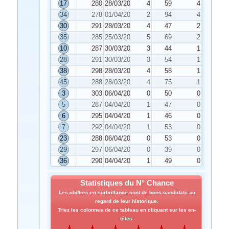
17
280
28/03/2026
4
59
4
34
278
01/04/2026
2
94
4
30
291
28/03/2026
4
47
2
35
285
25/03/2026
5
69
2
10
287
30/03/2026
3
44
1
28
291
30/03/2026
3
54
1
38
298
28/03/2026
4
58
1
45
288
28/03/2026
4
75
1
3
303
06/04/2026
0
50
0
5
287
04/04/2026
1
47
0
6
295
04/04/2026
1
46
0
7
292
04/04/2026
1
53
0
23
288
06/04/2026
0
53
0
29
297
06/04/2026
0
39
0
36
290
04/04/2026
1
49
0
Statistiques du N° Chance
Les chiffres en surbrillance sont de bons candidats au
regard de leur historique.
Triez les colonnes de ce tableau en cliquant sur les en-
têtes.