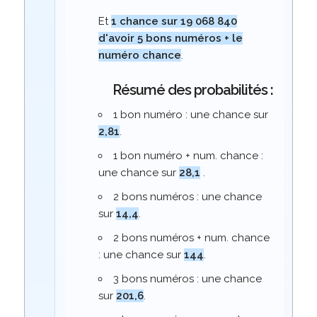
Et
1 chance sur 19 068 840
d'avoir 5 bons numéros + le
numéro chance
.
Résumé des probabilités :
1 bon numéro : une chance sur
2,81
.
1 bon numéro + num. chance :
une chance sur
28,1
.
2 bons numéros : une chance
sur
14,4
.
2 bons numéros + num. chance
: une chance sur
144
.
3 bons numéros : une chance
sur
201,6
.