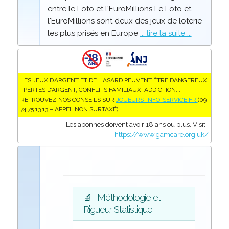
entre le Loto et l'EuroMillions Le Loto et
l'EuroMillions sont deux des jeux de loterie
les plus prisés en Europe
... lire la suite ...
LES JEUX D’ARGENT ET DE HASARD PEUVENT ÊTRE DANGEREUX
: PERTES D’ARGENT, CONFLITS FAMILIAUX, ADDICTION...
RETROUVEZ NOS CONSEILS SUR
JOUEURS-INFO-SERVICE.FR
(09
74 75 13 13 – APPEL NON SURTAXÉ).
Les abonnés doivent avoir 18 ans ou plus. Visit :
https://www.gamcare.org.uk/
🔬
Méthodologie et
Rigueur Statistique