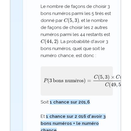
Le nombre de façons de choisir 3
bons numéros parmi les 5 tirés est
C
(
5
,
3
)
donné par
, et le nombre
de façons de choisir les 2 autres
numéros parmi les 44 restants est
C
(
44
,
2
)
. La probabilité d'avoir 3
bons numéros, quel que soit le
numéro chance, est donc :
bons numéros
P
)
(
=
3
C
(
5
,
3
)
×
C
(
44
,
2
)
C
(
49
é
Soit
1 chance sur 201,6
.
Et
1 chance sur 2 016 d'avoir 3
bons numéros + le numéro
chance
.