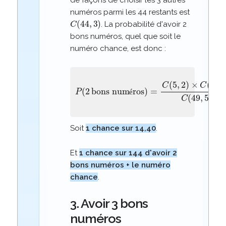
numéros parmi les 44 restants est
C
(
44
,
3
)
. La probabilité d'avoir 2
bons numéros, quel que soit le
numéro chance, est donc :
bons numéros
P
)
(
=
2
C
(
5
,
2
)
×
C
(
44
,
3
)
C
(
49
é
Soit
1 chance sur 14,40
.
Et
1 chance sur 144 d'avoir 2
bons numéros + le numéro
chance
.
3. Avoir 3 bons
numéros