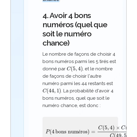
4. Avoir 4 bons
numéros (quel que
soit le numéro
chance)
Le nombre de façons de choisir 4
bons numéros parmi les 5 tirés est
C
(
5
,
4
)
donné par
, et le nombre
de façons de choisir l'autre
numéro parmi les 44 restants est
C
(
44
,
1
)
. La probabilité d'avoir 4
bons numéros, quel que soit le
numéro chance, est donc :
bons numéros
P
)
(
=
4
C
(
5
,
4
)
×
C
(
44
,
1
)
C
(
49
é