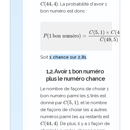
C
(
44
,
4
)
. La probabilité d'avoir 1
bon numéro est donc :
bon numéro
)
=
P
C
(
(
1
5
,
1
)
×
C
(
44
,
4
)
C
(
49
,
é
Soit
1 chance sur 2,81
.
1.2. Avoir 1 bon numéro
plus le numéro chance
Le nombre de façons de choisir 1
bon numéro parmi les 5 tirés est
C
(
5
,
1
)
donné par
, et le nombre
de façons de choisir les 4 autres
numéros parmi les 44 restants est
C
(
44
,
4
)
. De plus, il y a 1 façon de