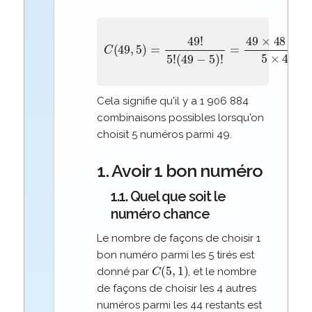
(
49
−
C
5
(
)
49
!
=
,
49
5
)
×
=
48
49
×
!
47
5
!
×
46
×
45
5
×
4
×
3
Cela signifie qu'il y a 1 906 884
combinaisons possibles lorsqu'on
choisit 5 numéros parmi 49.
1. Avoir 1 bon numéro
1.1. Quel que soit le
numéro chance
Le nombre de façons de choisir 1
bon numéro parmi les 5 tirés est
C
(
5
,
1
)
donné par
, et le nombre
de façons de choisir les 4 autres
numéros parmi les 44 restants est