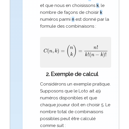
et que nous en choisissons
k
, le
nombre de façons de choisir
k
numéros parmi
n
est donné par la
formule des combinaisons :
C
(
n
,
k
)
(
=
n
(
−
n
k
k
)
)
!
=
n
!
k
!
2. Exemple de calcul
Considérons un exemple pratique.
Supposons que le Loto ait 49
numéros disponibles et que
chaque joueur doit en choisir 5. Le
nombre total de combinaisons
possibles peut être calculé
comme suit :