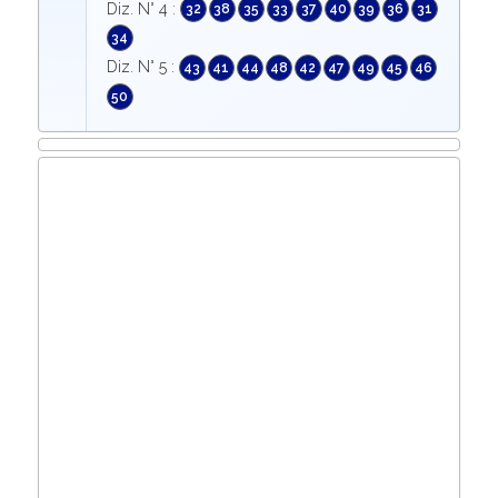
Diz. N° 4 :
32
38
35
33
37
40
39
36
31
34
Diz. N° 5 :
43
41
44
48
42
47
49
45
46
50