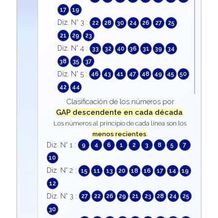
17
19
Diz. N° 3 :
22
28
30
24
26
27
25
21
29
23
Diz. N° 4 :
33
32
40
36
31
39
34
38
35
37
Diz. N° 5 :
46
43
41
47
48
49
45
50
42
44
Clasificación de los números por
GAP descendente en cada década
.
Los números al principio de cada línea son los
menos recientes
.
Diz. N° 1 :
9
4
6
1
2
3
8
5
7
10
Diz. N° 2 :
15
11
13
20
18
16
17
14
19
12
Diz. N° 3 :
27
22
26
29
21
23
28
24
25
30