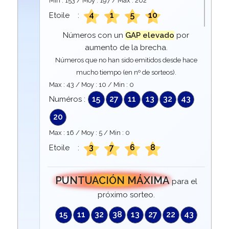
Min :
153
/ Moy :
197
/ Max :
202
4
1
5
10
Etoile :
Números con un
GAP elevado
por
aumento de la brecha.
Números que no han sido emitidos desde hace
mucho tiempo (en nº de sorteos).
Max :
43
/ Moy :
10
/ Min :
0
15
27
11
13
32
43
Numéros :
20
Max :
16
/ Moy :
5
/ Min :
0
3
7
6
8
Etoile :
PUNTUACIÓN MÁXIMA
para el
próximo sorteo.
15
11
32
38
13
27
22
43