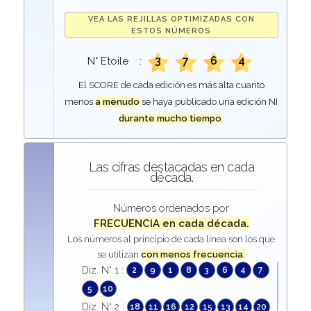
VEA LAS REJILLAS OPTIMIZADAS CON
ESTOS NÚMEROS
3
7
6
4
N° Etoile :
El SCORE de cada edición es más alta cuanto
menos
a menudo
se haya publicado una edición NI
durante mucho tiempo
.
Las cifras destacadas en cada
década.
Números ordenados por
FRECUENCIA en cada década.
Los números al principio de cada línea son los que
se utilizan
con menos frecuencia.
Diz. N° 1 :
2
9
1
8
3
6
4
7
5
10
Diz. N° 2 :
18
11
16
12
15
13
14
20