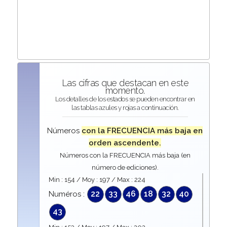
Las cifras que destacan en este
momento.
Los detalles de los estados se pueden encontrar en
las tablas azules y rojas a continuación.
Números
con la FRECUENCIA más baja en
orden ascendente.
Números con la FRECUENCIA más baja (en
número de ediciones).
Min :
154
/ Moy :
197
/ Max :
224
22
33
46
18
32
40
Numéros :
43