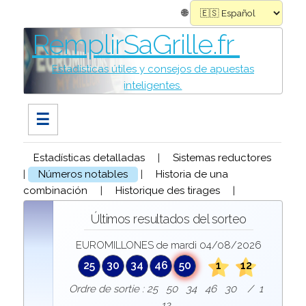
🌐
RemplirSaGrille.fr
Estadísticas útiles y consejos de apuestas
inteligentes.
☰
Estadísticas detalladas
|
Sistemas reductores
|
Números notables
|
Historia de una
combinación
|
Historique des tirages
|
Últimos resultados del sorteo
EUROMILLONES de mardi 04/08/2026
25
30
34
46
50
1
12
Ordre de sortie : 25 50 34 46 30 / 1
12