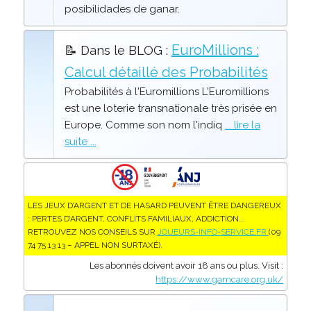
posibilidades de ganar.
EuroMillions :
📝 Dans le BLOG :
Calcul détaillé des Probabilités
Probabilités à l'Euromillions L'Euromillions
est une loterie transnationale très prisée en
Europe. Comme son nom l'indiq
... lire la
suite ...
LES JEUX D’ARGENT ET DE HASARD PEUVENT ÊTRE DANGEREUX
: PERTES D’ARGENT, CONFLITS FAMILIAUX, ADDICTION...
RETROUVEZ NOS CONSEILS SUR
JOUEURS-INFO-SERVICE.FR
(09
74 75 13 13 – APPEL NON SURTAXÉ).
Les abonnés doivent avoir 18 ans ou plus. Visit :
https://www.gamcare.org.uk/