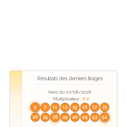
Résultats des derniers tirages
Keno du 07/08/2026
Multiplicateur :
X 2
5
7
11
13
15
16
17
25
26
35
36
45
46
49
53
54