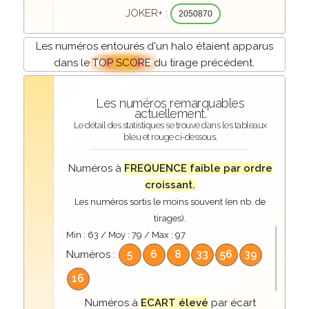
JOKER+ :
2050870
Les numéros entourés d'un halo étaient apparus
dans le
TOP SCORE
du tirage précédent.
Les numéros remarquables
actuellement.
Le détail des statistiques se trouve dans les tableaux
bleu et rouge ci-dessous.
Numéros à
FREQUENCE faible par ordre
croissant.
Les numéros sortis le moins souvent (en nb. de
tirages).
Min :
63
/ Moy :
79
/ Max :
97
5
6
8
33
56
39
Numéros :
16
Numéros à
ECART élevé
par écart