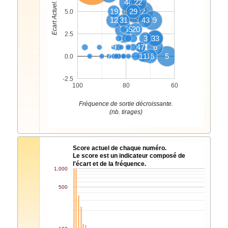
Ecart Actuel. (nb. tirages)
44
22
19
32
29
52
2
5.0
12
31
43
39
51
55
20
2.5
24
3
33
8
9
4
18
47
6
7
11
54
16
5
0.0
-2.5
100
80
60
Fréquence de sortie décroissante.
(nb. tirages)
Score actuel de chaque numéro.
Le score est un indicateur composé de
l'écart et de la fréquence.
1,000
500