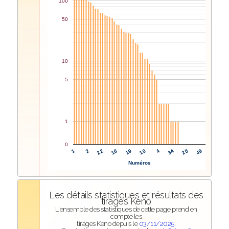
100
50
10
5
1
0
10
4
1
34
2
25
22
49
16
19
Numéros
Les détails statistiques et résultats des
tirages Keno
L'ensemble des statistiques de cette page prend en
compte les
tirages Keno depuis le
03/11/2025
.