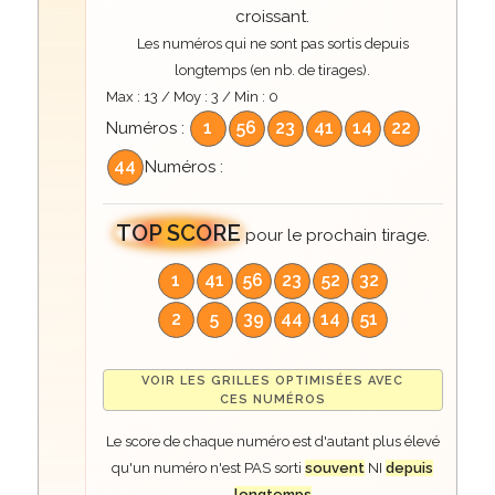
croissant.
Les numéros qui ne sont pas sortis depuis
longtemps (en nb. de tirages).
Max :
13
/ Moy :
3
/ Min :
0
1
56
23
41
14
22
Numéros :
44
Numéros :
TOP SCORE
pour le prochain tirage.
1
41
56
23
52
32
2
5
39
44
14
51
VOIR LES GRILLES OPTIMISÉES AVEC
CES NUMÉROS
Le score de chaque numéro est d'autant plus élevé
qu'un numéro n'est PAS sorti
souvent
NI
depuis
longtemps