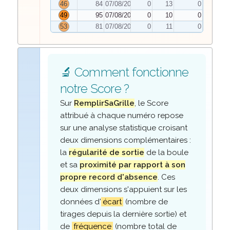
46
84
07/08/2026
0
13
0
49
95
07/08/2026
0
10
0
53
81
07/08/2026
0
11
0
🔬 Comment fonctionne
notre Score ?
Sur
RemplirSaGrille
, le Score
attribué à chaque numéro repose
sur une analyse statistique croisant
deux dimensions complémentaires :
la
régularité de sortie
de la boule
et sa
proximité par rapport à son
propre record d'absence
. Ces
deux dimensions s'appuient sur les
données d'
écart
(nombre de
tirages depuis la dernière sortie) et
de
fréquence
(nombre total de