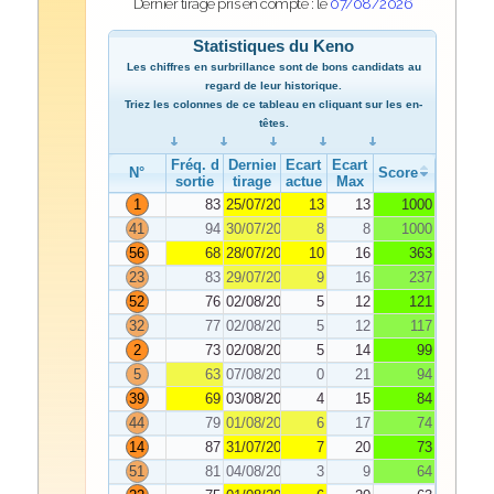
Dernier tirage pris en compte : le
07/08/2026
Statistiques du Keno
Les chiffres en surbrillance sont de bons candidats au
regard de leur historique.
Triez les colonnes de ce tableau en cliquant sur les en-
têtes.
Fréq. de
Dernier
Ecart
Ecart
N°
Score
sortie
tirage
actuel
Max
1
83
25/07/2026
13
13
1000
41
94
30/07/2026
8
8
1000
56
68
28/07/2026
10
16
363
23
83
29/07/2026
9
16
237
52
76
02/08/2026
5
12
121
32
77
02/08/2026
5
12
117
2
73
02/08/2026
5
14
99
5
63
07/08/2026
0
21
94
39
69
03/08/2026
4
15
84
44
79
01/08/2026
6
17
74
14
87
31/07/2026
7
20
73
51
81
04/08/2026
3
9
64