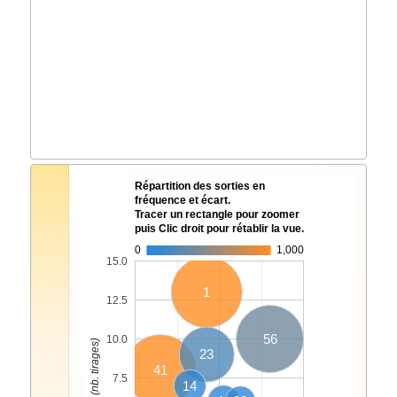
Répartition des sorties en
fréquence et écart.
Tracer un rectangle pour zoomer
puis Clic droit pour rétablir la vue.
0
1,000
15.0
1
12.5
56
10.0
23
41
7.5
14