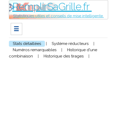
RemplirSaGrille.fr
Statistiques utiles et conseils de mise intelligente.
☰
Stats détaillées
|
Système réducteurs
|
Numéros remarquables
|
Historique d'une
combinaison
|
Historique des tirages
|