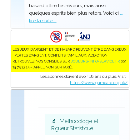
hasard attire les rêveurs, mais aussi
quelques esprits bien plus retors. Voici ci
...
lire la suite ...
LES JEUX D’ARGENT ET DE HASARD PEUVENT ÊTRE DANGEREUX
: PERTES D’ARGENT, CONFLITS FAMILIAUX, ADDICTION...
RETROUVEZ NOS CONSEILS SUR
JOUEURS-INFO-SERVICE.FR
(09
74 75 13 13 – APPEL NON SURTAXÉ).
Les abonnés doivent avoir 18 ans ou plus. Visit :
https://www.gamcare.org.uk/
🔬
Méthodologie et
Rigueur Statistique