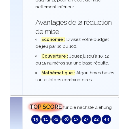
gagnants, pour un coût de mise
nettement inférieur.
Avantages de la réduction
de mise
Économie :
Divisez votre budget
de jeu par 10 ou 100.
Couverture :
Jouez jusqu'à 10, 12
ou 15 numéros sur une base réduite.
Mathématique :
Algorithmes basés
sur les blocs combinatoires.
TOP SCORE
für die nächste Ziehung.
15
11
32
38
13
27
22
43