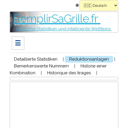
🌐
RemplirSaGrille.fr
Nützliche Statistiken und intelligente Wetttipps.
☰
Detaillierte Statistiken
|
Reduktionsanlagen
|
Bemerkenswerte Nummern
|
Historie einer
Kombination
|
Historique des tirages
|