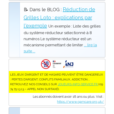
Réduction de
📝 Dans le BLOG :
Grilles Loto : explications par
l'exemple
Un exemple : Liste des grilles
du système réducteur sélectionné à 8
numéros Le système réducteur est un
mécanisme permettant de limiter
... lire la
suite ...
LES JEUX D’ARGENT ET DE HASARD PEUVENT ÊTRE DANGEREUX
: PERTES D’ARGENT, CONFLITS FAMILIAUX, ADDICTION...
RETROUVEZ NOS CONSEILS SUR
JOUEURS-INFO-SERVICE.FR
(09
74 75 13 13 – APPEL NON SURTAXÉ).
Les abonnés doivent avoir 18 ans ou plus. Visit :
https://www.gamcare.org.uk/