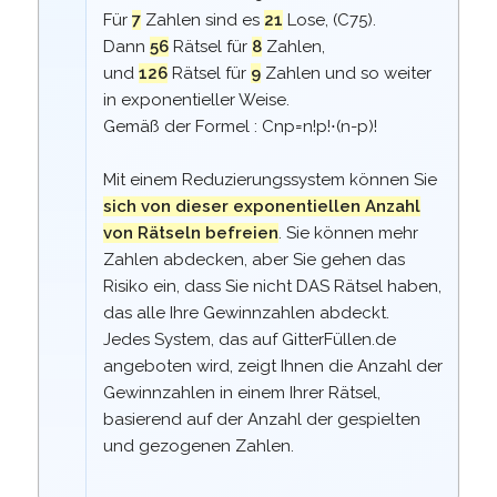
Für
7
Zahlen sind es
21
Lose, (
C
7
5
).
Dann
56
Rätsel für
8
Zahlen,
und
126
Rätsel für
9
Zahlen und so weiter
in exponentieller Weise.
Gemäß der Formel :
C
n
p
=
n
!
p
!
⋅
(
n
-
p
)
!
Mit einem Reduzierungssystem können Sie
sich von dieser exponentiellen Anzahl
von Rätseln befreien
. Sie können mehr
Zahlen abdecken, aber Sie gehen das
Risiko ein, dass Sie nicht DAS Rätsel haben,
das alle Ihre Gewinnzahlen abdeckt.
Jedes System, das auf GitterFüllen.de
angeboten wird, zeigt Ihnen die Anzahl der
Gewinnzahlen in einem Ihrer Rätsel,
basierend auf der Anzahl der gespielten
und gezogenen Zahlen.