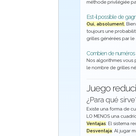
méthode privilégiée pa
Est-il possible de gag
Oui, absolument.
Bien 
toujours une probabili
grilles générées par le
Combien de numéros 
Nos algorithmes vous p
le nombre de grilles n
Juego reduci
¿Para qué sirve
Existe una forma de cu
LO MENOS una cuadríc
Ventajas
: El sistema 
Desventaja
: Al jugar 