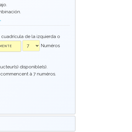
ajo.
mbinación.
.
 cuadrícula de la izquierda o
Numéros
cteur(s) disponible(s).
s commencent à 7 numéros.