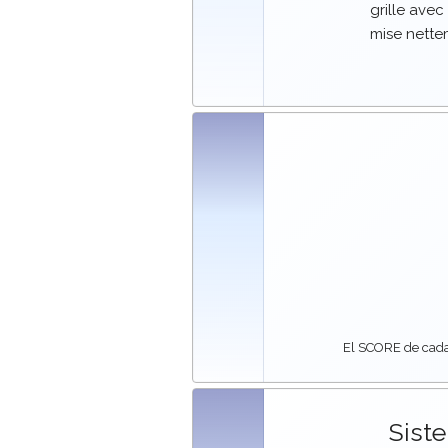
grille ave
mise nettem
El SCORE de cada
Sist