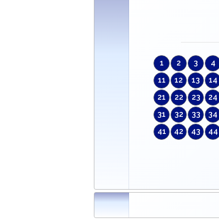
1
2
3
4
11
12
13
14
21
22
23
24
31
32
33
34
41
42
43
44