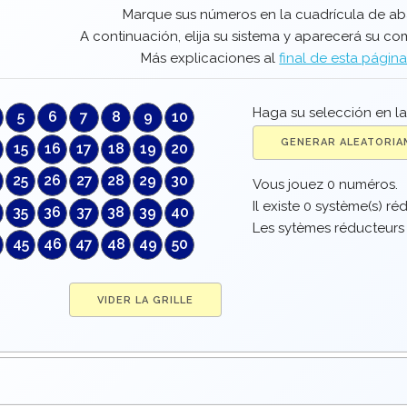
Marque sus números en la cuadrícula de ab
A continuación, elija su sistema y aparecerá su co
Más explicaciones al
final de esta página
Haga su selección en la
5
6
7
8
9
10
15
16
17
18
19
20
25
26
27
28
29
30
Vous jouez
0
numéros.
Il existe
0
système(s) rédu
35
36
37
38
39
40
Les sytèmes réducteur
45
46
47
48
49
50