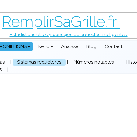
RemplirSaGrille.fr
Estadísticas útiles y consejos de apuestas inteligentes.
ROMILLIONS ▾
Keno ▾
Analyse
Blog
Contact
das
|
Sistemas reductores
|
Números notables
|
Hist
s
|