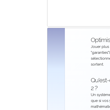
Optimis
Jouer plus
"garanties"
sélectionn
sortent.
Qu'est-
2 ?
Un systèm
que si vos 
mathématiq