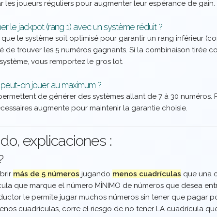
r les joueurs réguliers pour augmenter leur espérance de gain.
ner le jackpot (rang 1) avec un système réduit ?
que le système soit optimisé pour garantir un rang inférieur (
té de trouver les 5 numéros gagnants. Si la combinaison tirée 
 système, vous remportez le gros lot.
peut-on jouer au maximum ?
ermettent de générer des systèmes allant de 7 à 30 numéros. 
écessaires augmente pour maintenir la garantie choisie.
do, explicaciones :
?
brir
más de 5 números
jugando
menos cuadrículas
que una c
ula que marque el número MÍNIMO de números que desea entr
reductor le permite jugar muchos números sin tener que pagar po
menos cuadrículas, corre el riesgo de no tener LA cuadrícula q