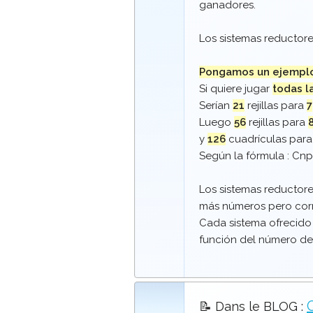
ganadores.
Los sistemas reductore
Pongamos un ejempl
Si quiere jugar
todas l
Serían
21
rejillas para
7
Luego
56
rejillas para
y
126
cuadrículas par
Según la fórmula :
C
n
p
Los sistemas reductore
más números pero corr
Cada sistema ofrecido
función del número de
📝 Dans le BLOG :