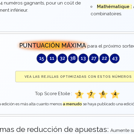
c 4 numéros gagnants, pour un coût de
Mathématique :
ent inférieur.
combinatoires.
PUNTUACIÓN MÁXIMA
para el próximo sorte
15
11
32
38
13
27
22
43
VEA LAS REJILLAS OPTIMIZADAS CON ESTOS NÚMEROS
3
7
6
4
Top Score Etoile :
 edición es más alta cuanto menos
a menudo
se haya publicado una edici
emas de reducción de apuestas:
Aumente s