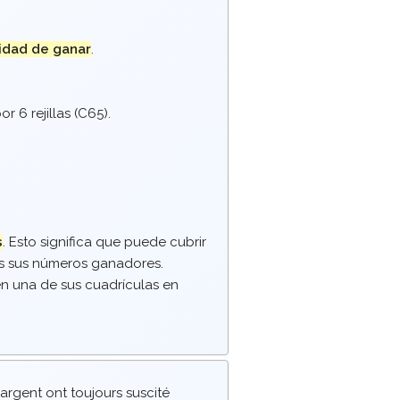
idad de ganar
.
r 6 rejillas
(
C65
).
s
. Esto significa que puede cubrir
os sus números ganadores.
n una de sus cuadrículas en
argent ont toujours suscité