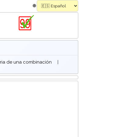
🌐
oria de una combinación
|