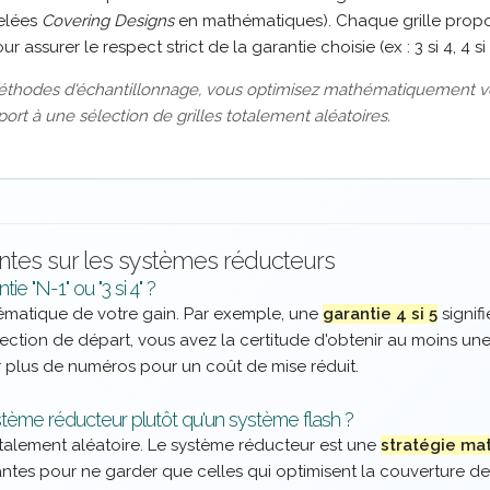
elées
Covering Designs
en mathématiques). Chaque grille propos
 assurer le respect strict de la garantie choisie (ex : 3 si 4, 4 si 
méthodes d'échantillonnage, vous optimisez mathématiquement v
ort à une sélection de grilles totalement aléatoires.
ntes sur les systèmes réducteurs
e "N-1" ou "3 si 4" ?
ématique de votre gain. Par exemple, une
garantie 4 si 5
signif
lection de départ, vous avez la certitude d'obtenir au moins un
 plus de numéros pour un coût de mise réduit.
ystème réducteur plutôt qu'un système flash ?
otalement aléatoire. Le système réducteur est une
stratégie ma
es pour ne garder que celles qui optimisent la couverture de 