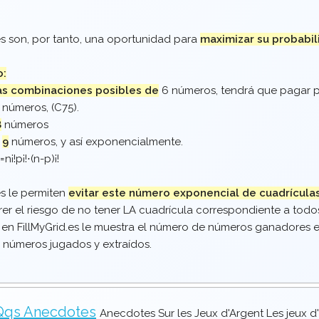
s son, por tanto, una oportunidad para
maximizar su probabil
o:
as combinaciones posibles de
6 números, tendrá que pagar po
números, (
C
7
5
).
8
números
a
9
números, y así exponencialmente.
=
n
¡!
p
¡!
⋅
(
n
-
p
)
¡!
s le permiten
evitar este número exponencial de cuadrícula
er el riesgo de no tener LA cuadrícula correspondiente a tod
 en FillMyGrid.es le muestra el número de números ganadores e
 números jugados y extraídos.
Qqs Anecdotes
Anecdotes Sur les Jeux d'Argent Les jeux d'